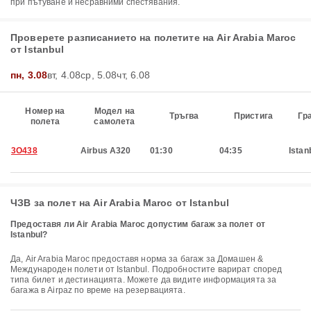
при пътуване и несравними спестявания.
Проверете разписанието на полетите на Air Arabia Maroc
от Istanbul
пн, 3.08
вт, 4.08
ср, 5.08
чт, 6.08
Номер на
Модел на
Тръгва
Пристига
Гр
полета
самолета
3O438
Airbus A320
01:30
04:35
Istan
ЧЗВ за полет на Air Arabia Maroc от Istanbul
Предоставя ли Air Arabia Maroc допустим багаж за полет от
Istanbul?
Да, Air Arabia Maroc предоставя норма за багаж за Домашен &
Международен полети от Istanbul. Подробностите варират според
типа билет и дестинацията. Можете да видите информацията за
багажа в Airpaz по време на резервацията.