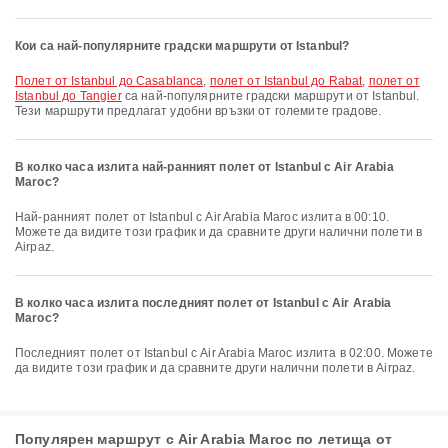
Кои са най-популярните градски маршрути от Istanbul?
полет от Istanbul до Casablanca
,
полет от Istanbul до Rabat
,
полет от
Istanbul до Tangier
са най-популярните градски маршрути от Istanbul.
Тези маршрути предлагат удобни връзки от големите градове.
В колко часа излита най-ранният полет от Istanbul с Air Arabia
Maroc?
Най-ранният полет от Istanbul с Air Arabia Maroc излита в 00:10.
Можете да видите този график и да сравните други налични полети в
Airpaz.
В колко часа излита последният полет от Istanbul с Air Arabia
Maroc?
Последният полет от Istanbul с Air Arabia Maroc излита в 02:00. Можете
да видите този график и да сравните други налични полети в Airpaz.
Популярен маршрут с Air Arabia Maroc по летища от