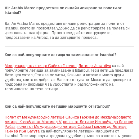
Air Arabia Maroc предоставя ли онлайн чекиране за полети от
Istanbul?
Да, Air Arabia Maroc предоставя онлайн регистрация за полети от
Istanbul, което ви позволява удобно да се регистрирате за полета си
чрез нашата платформа. Просто следвайте инструкциите,
предоставени на Airpaz, за да завършите процеса.
Кои са най-популярните летища за заминаване от Istanbul?
Международно летище Сабиха Гьокчен
,
Летище Истанбул
са най-
популярните летища за заминаване в Istanbul. Тези летища предлагат
Летищен хотел, Стая за молитви, Клиника и аптеки и много други
удобства, които подобряват Вашето пътуване. Можете да проверите
подробна информация за удобствата и разположението на
терминалите на тези летища.
Кои са най-популярните летищни маршрути от Istanbul?
полет от Международно летище Сабиха Гьокчен до международното
летище Казабланка Мохамед V
,
полет от Летище Истанбул до Летище
Рабат
,
полет от Международно летище Сабиха Гьокчен до Летище
Танжер Ибн Батута
са най-популярните летищни маршрути от
Istanbul. Тези маршрути предлагат удобни връзки за вашето пътуване.