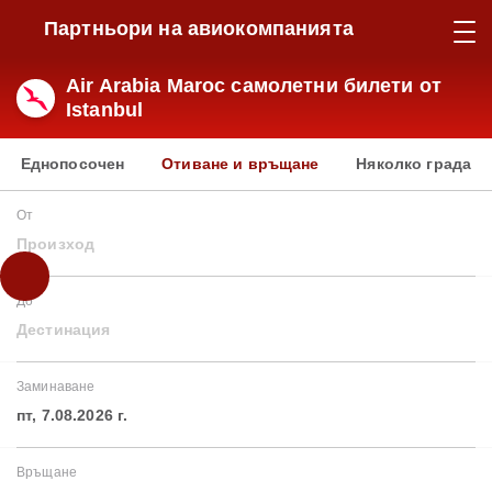
Партньори на авиокомпанията
Air Arabia Maroc самолетни билети от
Istanbul
Еднопосочен
Отиване и връщане
Няколко града
От
Произход
До
Дестинация
Заминаване
пт, 7.08.2026 г.
Връщане