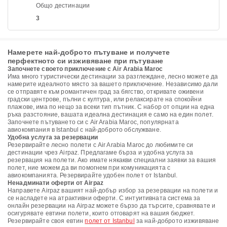
Общо дестинации
3
Намерете най-доброто пътуване и получете
перфектното си изживяване при пътуване
Започнете своето приключение с Air Arabia Maroc
Има много туристически дестинации за разглеждане, лесно можете да
намерите идеалното място за вашето приключение. Независимо дали
се отправяте към романтичен град за бягство, откривате оживени
градски центрове, пълни с култура, или релаксирате на спокойни
плажове, има по нещо за всеки тип пътник. С набор от опции на една
ръка разстояние, вашата идеална дестинация е само на един полет.
Започнете пътуването си с Air Arabia Maroc, популярната
авиокомпания в Istanbul с най-доброто обслужване.
Удобна услуга за резервации
Резервирайте лесно полети с Air Arabia Maroc до любимите си
дестинации чрез Airpaz. Предлагаме бърза и удобна услуга за
резервация на полети. Ако имате някакви специални заявки за вашия
полет, ние можем да ви помогнем при комуникацията с
авиокомпанията. Резервирайте удобен полет от Istanbul.
Ненадминати оферти от Airpaz
Направете Airpaz вашият най-добър избор за резервации на полети и
се насладете на атрактивни оферти. С интуитивната система за
онлайн резервации на Airpaz можете бързо да търсите, сравнявате и
осигурявате евтини полети, които отговарят на вашия бюджет.
Резервирайте своя евтин
полет от Istanbul
за най-доброто изживяване