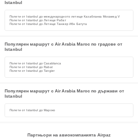
Istanbul
Полети от Istanbul до международното летище Казабланка Мохамед V
Полети от Istanbul до Летище Рабат
Полети от Istanbul до Летище Танжер Ибн Батута
Популярен маршрут с Air Arabia Maroc по градове от
Istanbul
Полети от Istanbul до Casablanca
Полети от Istanbul до Rabat
Полети от Istanbul до Tangier
Популярен маршрут с Air Arabia Maroc по държави от
Istanbul
Полети от Istanbul до Мароко
Партньори на авиокомпанията Airpaz