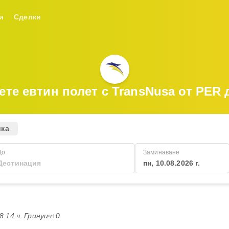
и
Сделки
ете евтин полет с TransNusa от PER 
ика
До
Заминаване
пн, 10.08.2026 г.
18:14 ч. Гринуич+0