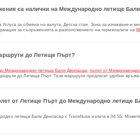
жения са налични на Международно летище Бал
ормация за съоръженията и разположението на терминалите на
М
маршрути до Летище Пърт?
 до Международно летище Бали Денпасар
,
полет от Международн
ршрути до Летище Пърт. Тези маршрути предлагат удобни връзки 
полет от Летище Пърт до Международно летище Б