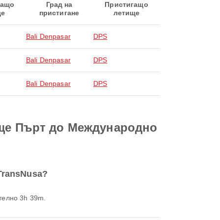
ващо
Град на
Пристигащо
ще
пристигане
летище
Bali Denpasar
DPS
Bali Denpasar
DPS
Bali Denpasar
DPS
ище Пърт до Международно
TransNusa?
телно 3h 39m.