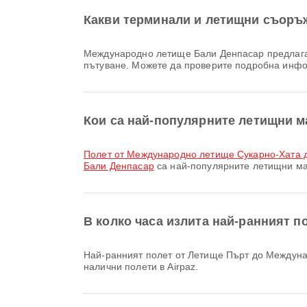
Какви терминали и летищни съоръ
Международно летище Бали Денпасар предлага Услуга за обмяна на валута, Детска стая, Зона за изчакване и много други удобства за подобряване на вашето
пътуване. Можете да проверите подробна инф
Кои са най-популярните летищни 
полет от Международно летище Сукарно-Хата
Бали Денпасар
са най-популярните летищни ма
В колко часа излита най-ранният 
Най-ранният полет от Летище Пърт до Международно летище Бали Денпасар с TransNusa излита в 04:55. Можете да видите този график и да сравните други
налични полети в Airpaz.