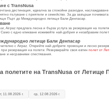
не с TransNusa
ечтана дестинация, идеална за спокойни разходки, наслаждаван
ятно пътуване с приятели и семейство. За да завърши почивката 
етище Пърт до Международно летище Бали Денпасар.
уване
sar, Airpaz предлага лесна и бърза услуга за резервация на поле
 Само с едно кликване изживейте най-добрия и незабравим полет 
еждународно летище Бали Денпасар
чително с Airpaz. Открийте най-добрите промоции и лесно резерв
 при резервация на полети. Резервирайте своя евтин
полет от Л
ане и несравними спестявания.
а полетите на TransNusa от Летище
т, 11.08.2026 г.
ср, 12.08.2026 г.