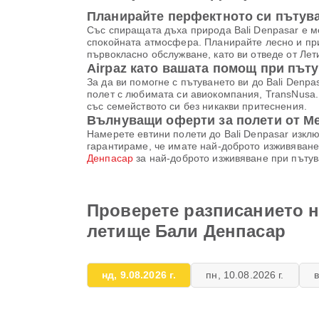
Планирайте перфектното си пътува
Със спиращата дъха природа Bali Denpasar е м
спокойната атмосфера. Планирайте лесно и при
първокласно обслужване, като ви отведе от Л
Airpaz като вашата помощ при път
За да ви помогне с пътуването ви до Bali Denpa
полет с любимата си авиокомпания, TransNusa.
със семейството си без никакви притеснения.
Вълнуващи оферти за полети от М
Намерете евтини полети до Bali Denpasar изклю
гарантираме, че имате най-доброто изживяване
Денпасар
за най-доброто изживяване при пътув
Проверете разписанието н
летище Бали Денпасар
нд, 9.08.2026 г.
пн, 10.08.2026 г.
в