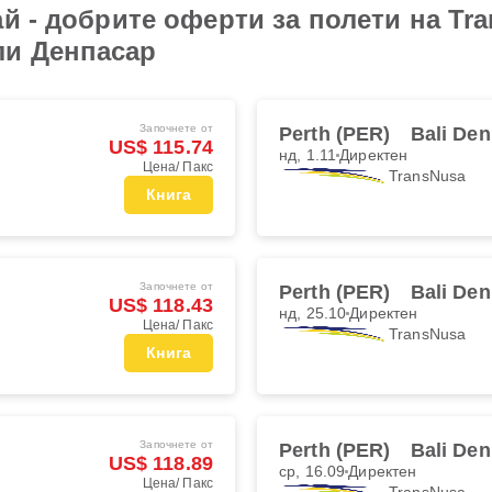
ай - добрите оферти за полети на Tr
ли Денпасар
Започнете от
Perth (PER)
Bali Den
US$ 115.74
нд, 1.11
Директен
Цена/ Пакс
TransNusa
Книга
Започнете от
Perth (PER)
Bali Den
US$ 118.43
нд, 25.10
Директен
Цена/ Пакс
TransNusa
Книга
Започнете от
Perth (PER)
Bali Den
US$ 118.89
ср, 16.09
Директен
Цена/ Пакс
TransNusa