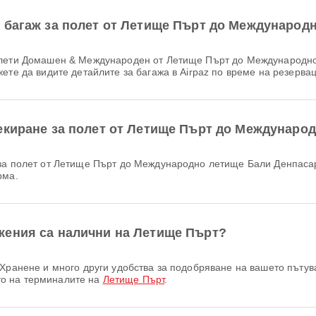
 багаж за полет от Летище Пърт до Международ
ете да видите детайлите за багажа в Airpaz по време на резерва
екиране за полет от Летище Пърт до Междунаро
рма.
жения са налични на Летище Пърт?
о на терминалите на
Летище Пърт
.