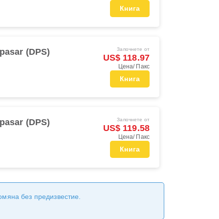
Книга
Започнете от
pasar (DPS)
US$ 118.97
Цена/ Пакс
Книга
Започнете от
pasar (DPS)
US$ 119.58
Цена/ Пакс
Книга
ромяна без предизвестие.