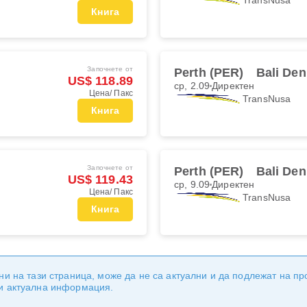
Книга
Започнете от
Perth (PER)
Bali Den
US$ 118.89
ср, 2.09
Директен
Цена/ Пакс
TransNusa
Книга
Започнете от
Perth (PER)
Bali Den
US$ 119.43
ср, 9.09
Директен
Цена/ Пакс
TransNusa
Книга
ни на тази страница, може да не са актуални и да подлежат на п
 и актуална информация.