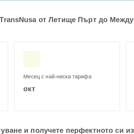
 TransNusa от Летище Пърт до Межд
Месец с най-ниска тарифа
окт
уване и получете перфектното си и