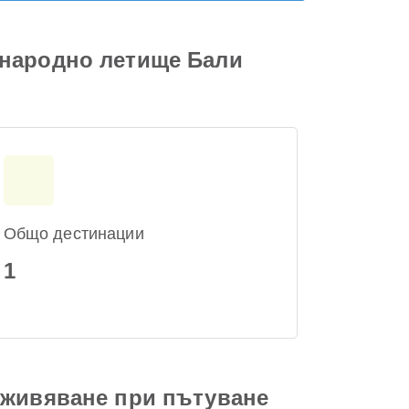
ународно летище Бали
Общо дестинации
1
зживяване при пътуване