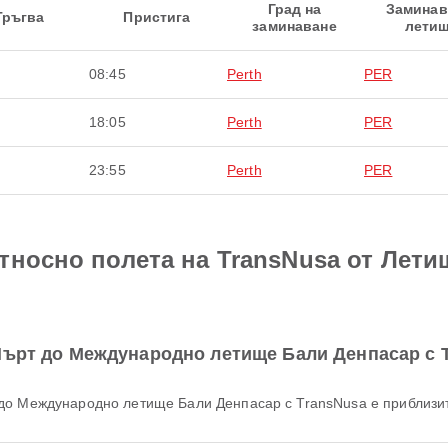
Град на
Замина
Тръгва
Пристига
заминаване
лети
08:45
Perth
PER
18:05
Perth
PER
23:55
Perth
PER
тносно полета на TransNusa от Лет
Пърт до Международно летище Бали Денпасар с 
 до Международно летище Бали Денпасар с TransNusa е приблизи