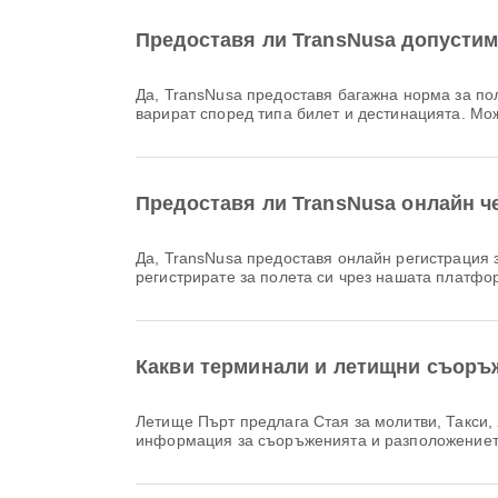
Предоставя ли TransNusa допустим
Да, TransNusa предоставя багажна норма за полети Домашен & Международен от Летище Пърт до Международно летище Бали Денпасар. Подробностите
варират според типа билет и дестинацията. Мож
Предоставя ли TransNusa онлайн ч
Да, TransNusa предоставя онлайн регистрация за полет от Летище Пърт до Международно летище Бали Денпасар, което ви позволява удобно да се
регистрирате за полета си чрез нашата платфо
Какви терминали и летищни съоръ
Летище Пърт предлага Стая за молитви, Такси, Хранене и много други удобства за подобряване на вашето пътуване. Можете да проверите подробна
информация за съоръженията и разположениет