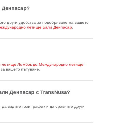
и Денпасар?
еждународно летище Бали Денпасар
.
о летище Ломбок до Международно летище
за вашето пътуване.
али Денпасар с TransNusa?