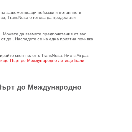
е на зашеметяващи пейзажи и потапяне в
ви, TransNusa е готова да предостави
ти. Можете да вземете предпочитания от вас
от до . Насладете се на една приятна почивка
ирайте своя полет с TransNusa. Ние в Airpaz
етище Пърт до Международно летище Бали
 Пърт до Международно