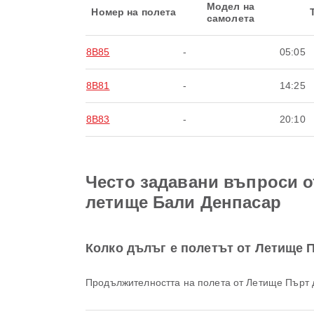
Модел на
Номер на полета
самолета
8B85
-
05:05
8B81
-
14:25
8B83
-
20:10
Често задавани въпроси о
летище Бали Денпасар
Колко дълъг е полетът от Летище 
Продължителността на полета от Летище Пърт