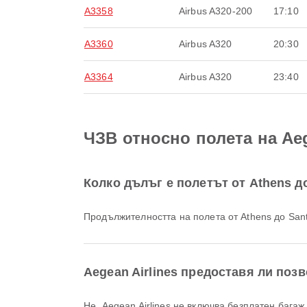
A3358
Airbus A320-200
17:10
A3360
Airbus A320
20:30
A3364
Airbus A320
23:40
ЧЗВ относно полета на Aege
Колко дълъг е полетът от Athens до 
Продължителността на полета от Athens до Sant
Aegean Airlines предоставя ли позв
Не, Aegean Airlines не включва безплатен баг