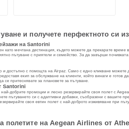
уване и получете перфектното си и
йзажи на Santorini
ен като мечтана дестинация, където можете да прекарате време в
тно пътуване с приятели и семейство. За да завърши почивката ви
но и достъпно с помощта на Airpaz. Само с едно кликване можете
и предоставя екип за обслужване на клиенти, който винаги е готов 
да се притеснявате за плановете за пътуване.
 Santorini
 най-добрите промоции и лесно резервирайте своя полет с Aegean 
рете пътуването си с адаптивни добавки, съобразени с вашите п
Резервирайте своя евтин полет с най-доброто изживяване при път
 полетите на Aegean Airlines от Athe