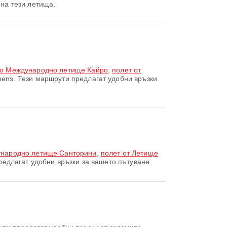
на тези летища.
до Международно летище Кайро
,
полет от
ens. Тези маршрути предлагат удобни връзки
ународно летище Санторини
,
полет от Летище
редлагат удобни връзки за вашето пътуване.