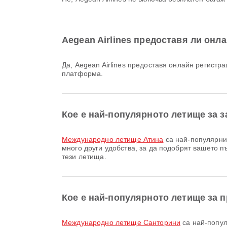
Aegean Airlines предоставя ли онла
Да, Aegean Airlines предоставя онлайн регистрация за полет от Athens до Santorini, което ви позволява удобно да се регистрирате за полета си чрез нашата
платформа.
Кое е най-популярното летище за з
Международно летище Атина
са най-популярнит
много други удобства, за да подобрят вашето
тези летища.
Кое е най-популярното летище за п
Международно летище Санторини
са най-попул