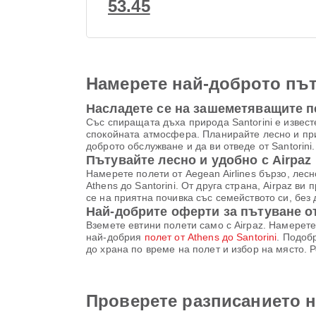
53.45
Намерете най-доброто път
Насладете се на зашеметяващите пе
Със спиращата дъха природа Santorini е извест
спокойната атмосфера. Планирайте лесно и прия
доброто обслужване и да ви отведе от Santorini.
Пътувайте лесно и удобно с Airpaz
Намерете полети от Aegean Airlines бързо, лес
Athens до Santorini. От друга страна, Airpaz в
се на приятна почивка със семейството си, без 
Най-добрите оферти за пътуване от
Вземете евтини полети само с Airpaz. Намерете
най-добрия
полет от Athens до Santorini
. Подоб
до храна по време на полет и избор на място. 
Проверете разписанието на