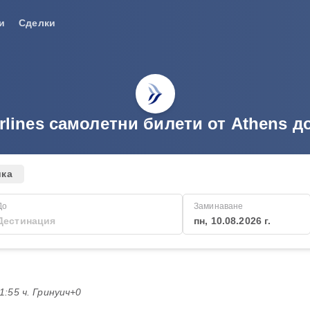
и
Сделки
rlines самолетни билети от Athens до
ика
До
Заминаване
пн, 10.08.2026 г.
21:55 ч. Гринуич+0