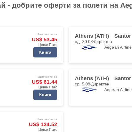
й - добрите оферти за полети на Aege
Започнете от
Athens (ATH)
Santor
US$ 53.45
нд, 30.08
Директен
Цена/ Пакс
Aegean Airline
Книга
Започнете от
Athens (ATH)
Santor
US$ 61.44
ср, 5.08
Директен
Цена/ Пакс
Aegean Airline
Книга
Започнете от
US$ 124.52
Цена/ Пакс