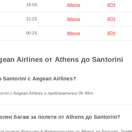
18:00
Athens
ATH
21:25
Athens
ATH
00:25
Athens
ATH
an Airlines от Athens до Santorini
Santorini с Aegean Airlines?
orini с Aegean Airlines е приблизително 0h 49m.
олен багаж за полети от Athens до Santorini?
аж за полети Домашен & Международен от Athens до Santorini. Тряб