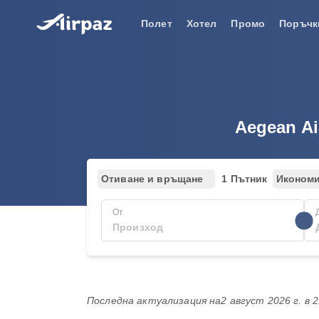
Полет
Хотел
Промо
Поръчк
Aegean Ai
Отиване и връщане
1 Пътник
Иконом
От
Последна актуализация на
2 август 2026 г. в 