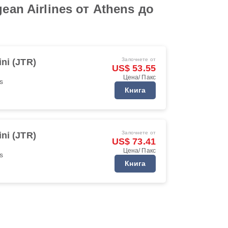
an Airlines от Athens до
Започнете от
ini (JTR)
US$ 53.55
Цена/ Пакс
s
Книга
Започнете от
ini (JTR)
US$ 73.41
Цена/ Пакс
s
Книга