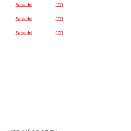
Santorini
JTR
Santorini
JTR
Santorini
JTR
ва да закупите багаж отделно.