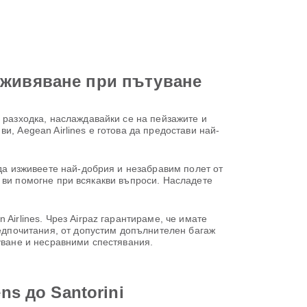
зживяване при пътуване
 разходка, наслаждавайки се на пейзажите и
, Aegean Airlines е готова да предостави най-
 да изживеете най-добрия и незабравим полет от
да ви помогне при всякакви въпроси. Насладете
Airlines. Чрез Airpaz гарантираме, че имате
редпочитания, от допустим допълнителен багаж
уване и несравними спестявания.
ns до Santorini