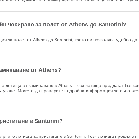
йн чекиране за полет от Athens до Santorini?
аминаване от Athens?
е летища за заминаване в Athens. Тези летища предлагат Банков
 пътуване. Можете да проверите подробна информация за съоръже
ристигане в Santorini?
ярните летища за пристигане в Santorini. Тези летища предлагат Т