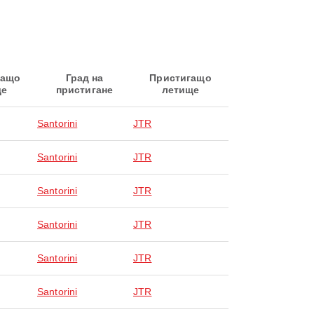
ващо
Град на
Пристигащо
ще
пристигане
летище
Santorini
JTR
Santorini
JTR
Santorini
JTR
Santorini
JTR
Santorini
JTR
Santorini
JTR