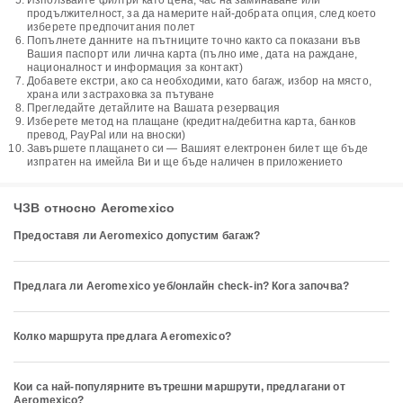
Използвайте филтри като цена, час на заминаване или
продължителност, за да намерите най-добрата опция, след което
изберете предпочитания полет
Попълнете данните на пътниците точно както са показани във
Вашия паспорт или лична карта (пълно име, дата на раждане,
националност и информация за контакт)
Добавете екстри, ако са необходими, като багаж, избор на място,
храна или застраховка за пътуване
Прегледайте детайлите на Вашата резервация
Изберете метод на плащане (кредитна/дебитна карта, банков
превод, PayPal или на вноски)
Завършете плащането си — Вашият електронен билет ще бъде
изпратен на имейла Ви и ще бъде наличен в приложението
ЧЗВ относно Aeromexico
Предоставя ли Aeromexico допустим багаж?
Предлага ли Aeromexico уеб/онлайн check-in? Кога започва?
Колко маршрута предлага Aeromexico?
Кои са най-популярните вътрешни маршрути, предлагани от
Aeromexico?