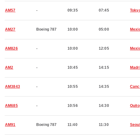
AM57
-
09:35
07:45
Toky
AM27
Boeing 787
10:00
05:00
Mexic
AM826
-
10:00
12:05
Mexic
AM2
-
10:45
14:15
Madr
AM3843
-
10:55
14:35
Canc
AM685
-
10:56
14:30
Quito
AM91
Boeing 787
11:40
11:30
Seou