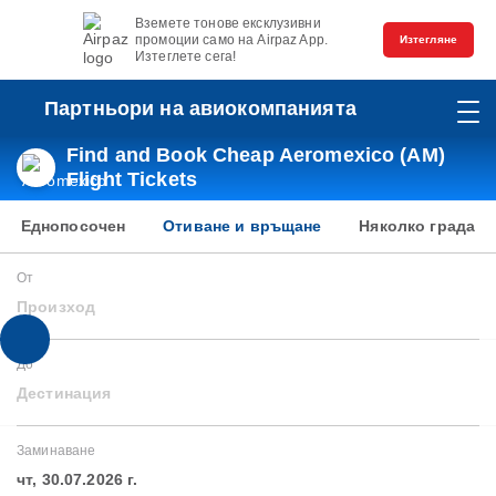
Вземете тонове ексклузивни
промоции само на Airpaz App.
Изтегляне
Изтеглете сега!
Партньори на авиокомпанията
Find and Book Cheap Aeromexico (AM)
Flight Tickets
Еднопосочен
Отиване и връщане
Няколко града
От
Произход
До
Дестинация
Заминаване
чт, 30.07.2026 г.