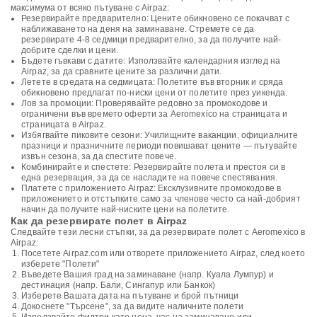
максимума от всяко пътуване с Airpaz:
Резервирайте предварително: Цените обикновено се покачват с
наближаването на деня на заминаване. Стремете се да
резервирате 4-8 седмици предварително, за да получите най-
добрите сделки и цени.
Бъдете гъвкави с датите: Използвайте календарния изглед на
Airpaz, за да сравните цените за различни дати.
Летете в средата на седмицата: Полетите във вторник и сряда
обикновено предлагат по-ниски цени от полетите през уикенда.
Лов за промоции: Проверявайте редовно за промокодове и
ограничени във времето оферти за Aeromexico на страницата и
страницата в Airpaz.
Избягвайте пиковите сезони: Училищните ваканции, официалните
празници и празничните периоди повишават цените — пътувайте
извън сезона, за да спестите повече.
Комбинирайте и спестете: Резервирайте полета и престоя си в
една резервация, за да се насладите на повече спестявания.
Платете с приложението Airpaz: Ексклузивните промокодове в
приложението и отстъпките само за членове често са най-добрият
начин да получите най-ниските цени на полетите.
Как да резервирате полет в Airpaz
Следвайте тези лесни стъпки, за да резервирате полет с Aeromexico в
Airpaz:
Посетете Airpaz.com или отворете приложението Airpaz, след което
изберете "Полети"
Въведете Вашия град на заминаване (напр. Куала Лумпур) и
дестинация (напр. Бали, Сингапур или Банкок)
Изберете Вашата дата на пътуване и брой пътници
Докоснете "Търсене", за да видите наличните полети