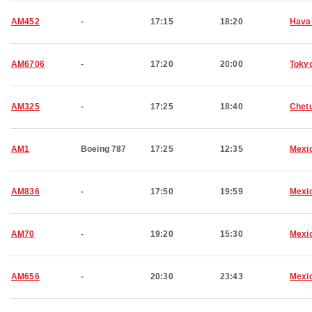
AM452
-
17:15
18:20
Hava
AM6706
-
17:20
20:00
Toky
AM325
-
17:25
18:40
Chet
AM1
Boeing 787
17:25
12:35
Mexic
AM836
-
17:50
19:59
Mexic
AM70
-
19:20
15:30
Mexic
AM656
-
20:30
23:43
Mexic