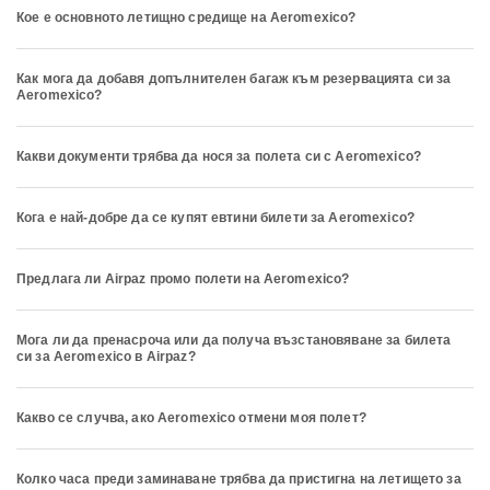
Кое е основното летищно средище на Aeromexico?
Как мога да добавя допълнителен багаж към резервацията си за
Aeromexico?
Какви документи трябва да нося за полета си с Aeromexico?
Кога е най-добре да се купят евтини билети за Aeromexico?
Предлага ли Airpaz промо полети на Aeromexico?
Мога ли да пренасроча или да получа възстановяване за билета
си за Aeromexico в Airpaz?
Какво се случва, ако Aeromexico отмени моя полет?
Колко часа преди заминаване трябва да пристигна на летището за