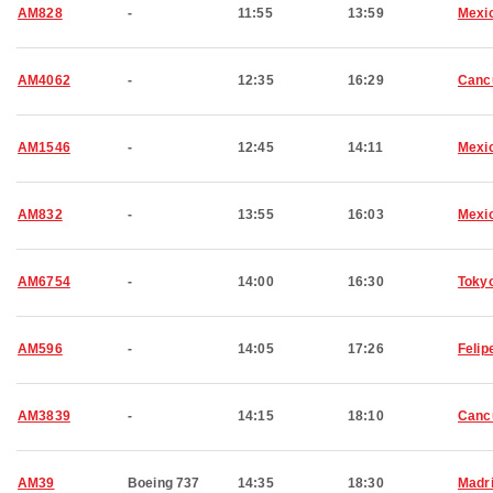
AM828
-
11:55
13:59
Mexic
AM4062
-
12:35
16:29
Canc
AM1546
-
12:45
14:11
Mexic
AM832
-
13:55
16:03
Mexic
AM6754
-
14:00
16:30
Toky
AM596
-
14:05
17:26
Felip
AM3839
-
14:15
18:10
Canc
AM39
Boeing 737
14:35
18:30
Madr