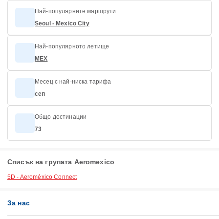
Най-популярните маршрути
Seoul - Mexico City
Най-популярното летище
MEX
Месец с най-ниска тарифа
сеп
Общо дестинации
73
Списък на групата Aeromexico
5D - Aeroméxico Connect
За нас