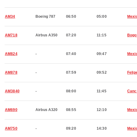
AM34
Boeing 787
06:50
05:00
Mexic
AM718
Airbus A350
07:20
11:15
Bogo
AM824
-
07:40
09:47
Mexic
AM878
-
07:59
09:52
Felip
AM3840
-
08:00
11:45
Canc
AM690
Airbus A320
08:55
12:10
Mexic
AM750
-
09:20
14:30
Mexic