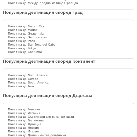
Полет на до Международно летище Орландо
Популярна дестинация според Град
Полет на до Mexico City
Полет на до Madrid
Полет на до Guatemala
Полет на до San Francisco
Полет на до Paris
Полет на до San Jose del Cabo
Полет на до Tokyo
Полет на до Chetumal
Популярна дестинация според Континент
Полет на до North America
Полет на до Europe
Полет на до South America
Полет на до Asia
Популярна дестинация според Държава
Полет на до Мексико
Полет на до Испания
Полет на до Съединени американски щати
Полет на до Гватемала
Полет на до Франция
Полет на до Япония
Полет на до Италия
Полет на до Доминиканска република