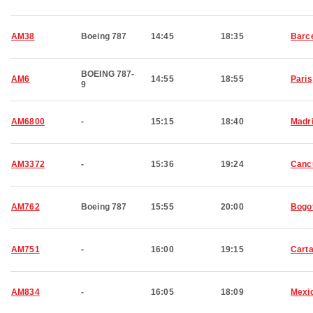
AM38
Boeing 787
14:45
18:35
Barc
BOEING 787-
AM6
14:55
18:55
Paris
9
AM6800
-
15:15
18:40
Madr
AM3372
-
15:36
19:24
Canc
AM762
Boeing 787
15:55
20:00
Bogo
AM751
-
16:00
19:15
Cart
AM834
-
16:05
18:09
Mexic