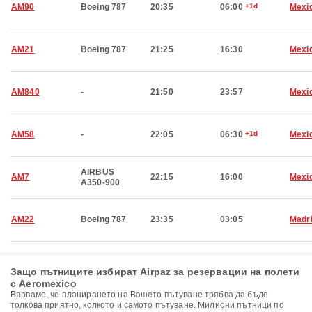
AM90
Boeing 787
20:35
06:00
+1d
Mexic
AM21
Boeing 787
21:25
16:30
Mexic
AM840
-
21:50
23:57
Mexic
AM58
-
22:05
06:30
+1d
Mexic
AIRBUS
AM7
22:15
16:00
Mexic
A350-900
AM22
Boeing 787
23:35
03:05
Madr
Защо пътниците избират Airpaz за резервации на полети
с Aeromexico
Вярваме, че планирането на Вашето пътуване трябва да бъде
толкова приятно, колкото и самото пътуване. Милиони пътници по