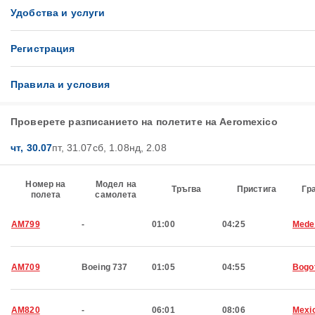
Удобства и услуги
Регистрация
Правила и условия
Проверете разписанието на полетите на Aeromexico
чт, 30.07
пт, 31.07
сб, 1.08
нд, 2.08
Номер на
Модел на
Тръгва
Пристига
Гр
полета
самолета
AM799
-
01:00
04:25
Medel
AM709
Boeing 737
01:05
04:55
Bogo
AM820
-
06:01
08:06
Mexic