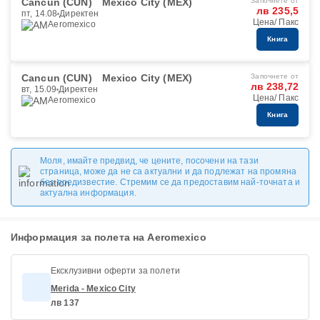
Cancun (CUN)
Mexico City (MEX)
Започнете от
лв 235,5
пт, 14.08
Директен
Цена/ Пакс
Aeromexico
Книга
Cancun (CUN)
Mexico City (MEX)
Започнете от
лв 238,72
вт, 15.09
Директен
Цена/ Пакс
Aeromexico
Книга
Моля, имайте предвид, че цените, посочени на тази
страница, може да не са актуални и да подлежат на промяна
без предизвестие. Стремим се да предоставим най-точната и
актуална информация.
Информация за полета на Aeromexico
Ексклузивни оферти за полети
Merida - Mexico City
лв 137