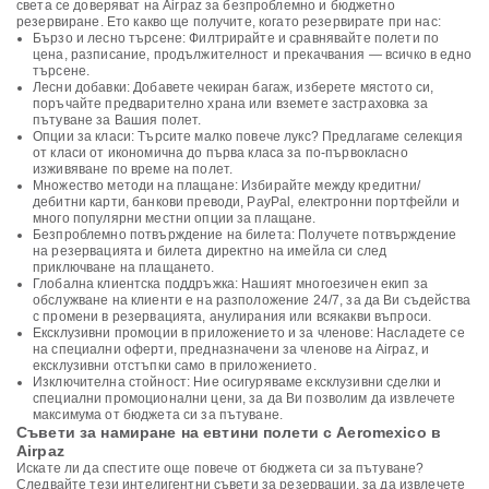
света се доверяват на Airpaz за безпроблемно и бюджетно
резервиране. Ето какво ще получите, когато резервирате при нас:
Бързо и лесно търсене: Филтрирайте и сравнявайте полети по
цена, разписание, продължителност и прекачвания — всичко в едно
търсене.
Лесни добавки: Добавете чекиран багаж, изберете мястото си,
поръчайте предварително храна или вземете застраховка за
пътуване за Вашия полет.
Опции за класи: Търсите малко повече лукс? Предлагаме селекция
от класи от икономична до първа класа за по-първокласно
изживяване по време на полет.
Множество методи на плащане: Избирайте между кредитни/
дебитни карти, банкови преводи, PayPal, електронни портфейли и
много популярни местни опции за плащане.
Безпроблемно потвърждение на билета: Получете потвърждение
на резервацията и билета директно на имейла си след
приключване на плащането.
Глобална клиентска поддръжка: Нашият многоезичен екип за
обслужване на клиенти е на разположение 24/7, за да Ви съдейства
с промени в резервацията, анулирания или всякакви въпроси.
Ексклузивни промоции в приложението и за членове: Насладете се
на специални оферти, предназначени за членове на Airpaz, и
ексклузивни отстъпки само в приложението.
Изключителна стойност: Ние осигуряваме ексклузивни сделки и
специални промоционални цени, за да Ви позволим да извлечете
максимума от бюджета си за пътуване.
Съвети за намиране на евтини полети с Aeromexico в
Airpaz
Искате ли да спестите още повече от бюджета си за пътуване?
Следвайте тези интелигентни съвети за резервации, за да извлечете