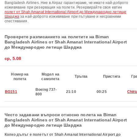
Bangladesh Airlines. Ние в Airpaz гарантираме, че имате най-доброто
изживяване при резервация на полети. Резервирайте своя евтин
полет от Shah Amanat International Airport до Международно летище
Шарджа
за най-доброто изживяване при пътуване и несравними
спестявания.
Проверете разписанието на полетите на Biman
Bangladesh Airlines от Shah Amanat International Airport
до Международно летище Шарджа
ср, 5.08
Номер на
Модел на
Тръгва
Пристига
Гр
полета
самолета
Boeing 737-
BG151
21:10
00:25
Chitt
800
Често задавани въпроси относно полета на Biman
Bangladesh Airlines от Shah Amanat International Airport
до Международно летище Шарджа
Колко дълъг е полетът от Shah Amanat International Airport до