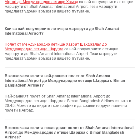
Airport до Международно летище Хамад
са най-популярните летищни
маршрути от Shah Amanat International Airport. Тези маршрути
предлагат удобни връзки за вашето пътуване.
Кои са най-популярните летищни маршрути до Shah Amanat
International Airport?
полет от Международно летище Хазрат Шахджалал до
Международно летище Шарджа
са най-популярните летищни
маршрути до Shah Amanat International Airport. Тези маршрути
предлагат удобни връзки за вашето пътуване.
В колко часа излита най-ранният полет от Shah Amanat
International Airport до Международно летище Шарджа с Biman
Bangladesh Airlines?
Най-ранният полет от Shah Amanat International Airport до
Международно летище Шарджа с Biman Bangladesh Airlines излита в
20:45. Можете да видите този график и да сравните други налични
полети в Airpaz.
В колко часа излита последният полет от Shah Amanat International
Airport до Международно летище Шарджа с Biman Bangladesh
Airlines?