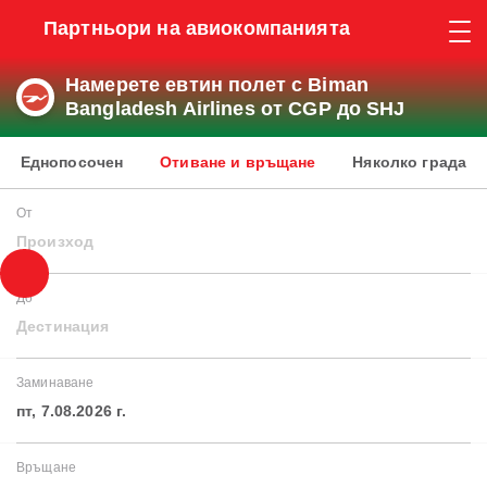
Партньори на авиокомпанията
Намерете евтин полет с Biman
Bangladesh Airlines от CGP до SHJ
Еднопосочен
Отиване и връщане
Няколко града
От
Произход
До
Дестинация
Заминаване
пт, 7.08.2026 г.
Връщане