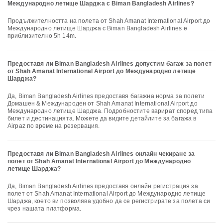
Международно летище Шарджа с Biman Bangladesh Airlines?
Продължителността на полета от Shah Amanat International Airport до
Международно летище Шарджа с Biman Bangladesh Airlines е
приблизително 5h 14m.
Предоставя ли Biman Bangladesh Airlines допустим багаж за полет
от Shah Amanat International Airport до Международно летище
Шарджа?
Да, Biman Bangladesh Airlines предоставя багажна норма за полети
Домашен & Международен от Shah Amanat International Airport до
Международно летище Шарджа. Подробностите варират според типа
билет и дестинацията. Можете да видите детайлите за багажа в
Airpaz по време на резервация.
Предоставя ли Biman Bangladesh Airlines онлайн чекиране за
полет от Shah Amanat International Airport до Международно
летище Шарджа?
Да, Biman Bangladesh Airlines предоставя онлайн регистрация за
полет от Shah Amanat International Airport до Международно летище
Шарджа, което ви позволява удобно да се регистрирате за полета си
чрез нашата платформа.