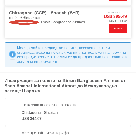
Chittagong (CGP)
Sharjah (SHJ)
Започнете от
US$ 399.49
нд, 2.08
Директен
Цена/ Пакс
Biman Bangladesh Airlines
Книга
Моля, имайте предвид, че цените, посочени на тази
страница, може да не са актуални и да подлежат на промяна
без предизвестие. Стремим се да предоставим най-точната и
актуална информация.
Информация за полета на Biman Bangladesh Airlines от
Shah Amanat International Airport до Международно
летище Шарджа
Ексклузивни оферти за полети
Chittagong - Sharjah
US$ 344.07
Месец с най-ниска тарифа