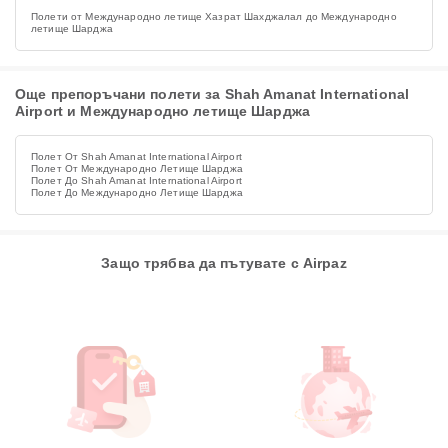
Полети от Международно летище Хазрат Шахджалал до Международно
летище Шарджа
Още препоръчани полети за Shah Amanat International
Airport и Международно летище Шарджа
Полет От Shah Amanat International Airport
Полет От Международно Летище Шарджа
Полет До Shah Amanat International Airport
Полет До Международно Летище Шарджа
Защо трябва да пътувате с Airpaz