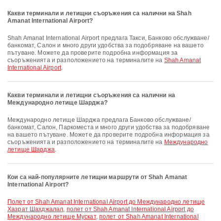
Какви терминали и летищни съоръжения са налични на Shah
Amanat International Airport?
Shah Amanat International Airport предлага Такси, Банково обслужване/
банкомат, Салон и много други удобства за подобряване на вашето
пътуване. Можете да проверите подробна информация за
съоръженията и разположението на терминалите на
Shah Amanat
International Airport
.
Какви терминали и летищни съоръжения са налични на
Международно летище Шарджа?
Международно летище Шарджа предлага Банково обслужване/
банкомат, Салон, Паркоместа и много други удобства за подобряване
на вашето пътуване. Можете да проверите подробна информация за
съоръженията и разположението на терминалите на
Международно
летище Шарджа
.
Кои са най-популярните летищни маршрути от Shah Amanat
International Airport?
полет от Shah Amanat International Airport до Международно летище
Хазрат Шахджалал
,
полет от Shah Amanat International Airport до
Международно летище Мускат
,
полет от Shah Amanat International