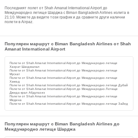
Последният полет от Shah Amanat International Airport до
Международно летище Шарджа с Biman Bangladesh Airlines излита в
21:10. Можете да видите този график и да сравните други налични
полети в Airpaz.
Популярен маршрут с Biman Bangladesh Airlines от Shah
Amanat International Airport
Полети от Shah Amanat International Airport до Международно летище
Хазрат Шахджалал
Полети от Shah Amanat International Airport до Международно летище
Мускат
Полети от Shah Amanat International Airport до Международно летище
Хамад
Полети от Shah Amanat International Airport до Международно летище Дубай
Полети от Shah Amanat International Airport до Международно Летище
Джида крал Абдулазиз
Полети от Shah Amanat International Airport до Международно летище
Медина
Полети от Shah Amanat International Airport до Международно летище Зайед
Популярен маршрут с Biman Bangladesh Airlines до
Международно летище Шарджа