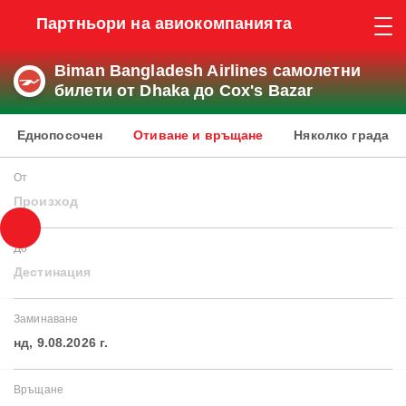
Партньори на авиокомпанията
Biman Bangladesh Airlines самолетни
билети от Dhaka до Cox's Bazar
Еднопосочен
Отиване и връщане
Няколко града
От
Произход
До
Дестинация
Заминаване
нд, 9.08.2026 г.
Връщане