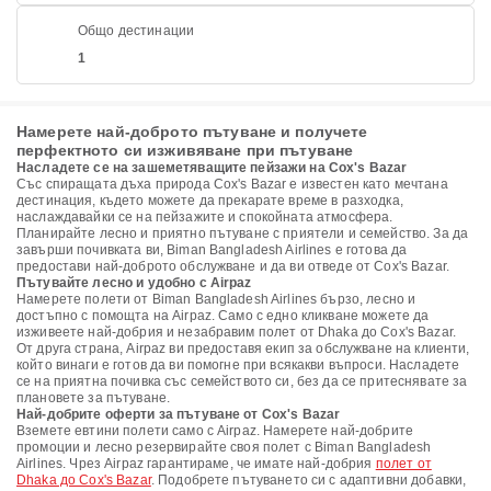
Общо дестинации
1
Намерете най-доброто пътуване и получете
перфектното си изживяване при пътуване
Насладете се на зашеметяващите пейзажи на Cox's Bazar
Със спиращата дъха природа Cox's Bazar е известен като мечтана
дестинация, където можете да прекарате време в разходка,
наслаждавайки се на пейзажите и спокойната атмосфера.
Планирайте лесно и приятно пътуване с приятели и семейство. За да
завърши почивката ви, Biman Bangladesh Airlines е готова да
предостави най-доброто обслужване и да ви отведе от Cox's Bazar.
Пътувайте лесно и удобно с Airpaz
Намерете полети от Biman Bangladesh Airlines бързо, лесно и
достъпно с помощта на Airpaz. Само с едно кликване можете да
изживеете най-добрия и незабравим полет от Dhaka до Cox's Bazar.
От друга страна, Airpaz ви предоставя екип за обслужване на клиенти,
който винаги е готов да ви помогне при всякакви въпроси. Насладете
се на приятна почивка със семейството си, без да се притеснявате за
плановете за пътуване.
Най-добрите оферти за пътуване от Cox's Bazar
Вземете евтини полети само с Airpaz. Намерете най-добрите
промоции и лесно резервирайте своя полет с Biman Bangladesh
Airlines. Чрез Airpaz гарантираме, че имате най-добрия
полет от
Dhaka до Cox's Bazar
. Подобрете пътуването си с адаптивни добавки,