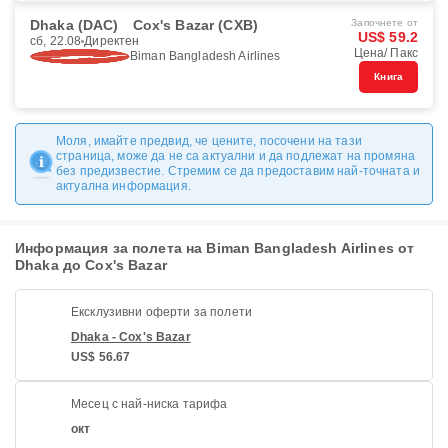
Dhaka (DAC)
Cox's Bazar (CXB)
Започнете от
US$ 59.2
сб, 22.08
Директен
Цена/ Пакс
Biman Bangladesh Airlines
Книга
Моля, имайте предвид, че цените, посочени на тази
страница, може да не са актуални и да подлежат на промяна
без предизвестие. Стремим се да предоставим най-точната и
актуална информация.
Информация за полета на Biman Bangladesh Airlines от
Dhaka до Cox's Bazar
Ексклузивни оферти за полети
Dhaka - Cox's Bazar
US$ 56.67
Месец с най-ниска тарифа
окт