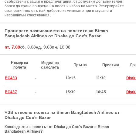
съобразени с вашите предпочитания, от допустим допълнителен
багаж до храна по време на полет и избор на място. Резервирайте
своя евтин полет с най-доброто изживяване при пътуване и
несравними спестявания.
Проверете разписанието на полетите на Biman
Bangladesh Airlines от Dhaka до Cox's Bazar
пт, 7.08
сб, 8.08
нд, 9.08
пн, 10.08
Номер на
Модел на
Тръгва
Пристига
Гр
полета
самолета
BG433
-
10:15
11:30
Dhak
BG437
-
15:30
16:45
Dhak
ЧЗВ относно полета на Biman Bangladesh Airlines от
Dhaka до Cox's Bazar
Колко дълъг е полетът от Dhaka до Cox's Bazar с Biman
Bangladesh Airlines?