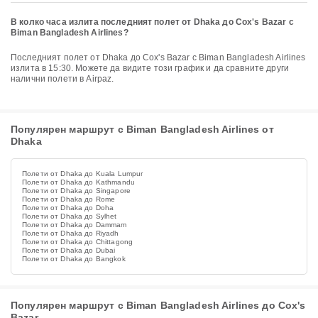
В колко часа излита последният полет от Dhaka до Cox's Bazar с
Biman Bangladesh Airlines?
Последният полет от Dhaka до Cox's Bazar с Biman Bangladesh Airlines
излита в 15:30. Можете да видите този график и да сравните други
налични полети в Airpaz.
Популярен маршрут с Biman Bangladesh Airlines от
Dhaka
Полети от Dhaka до Kuala Lumpur
Полети от Dhaka до Kathmandu
Полети от Dhaka до Singapore
Полети от Dhaka до Rome
Полети от Dhaka до Doha
Полети от Dhaka до Sylhet
Полети от Dhaka до Dammam
Полети от Dhaka до Riyadh
Полети от Dhaka до Chittagong
Полети от Dhaka до Dubai
Полети от Dhaka до Bangkok
Популярен маршрут с Biman Bangladesh Airlines до Cox's
Bazar