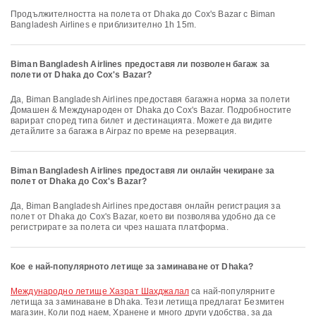
Продължителността на полета от Dhaka до Cox's Bazar с Biman
Bangladesh Airlines е приблизително 1h 15m.
Biman Bangladesh Airlines предоставя ли позволен багаж за
полети от Dhaka до Cox's Bazar?
Да, Biman Bangladesh Airlines предоставя багажна норма за полети
Домашен & Международен от Dhaka до Cox's Bazar. Подробностите
варират според типа билет и дестинацията. Можете да видите
детайлите за багажа в Airpaz по време на резервация.
Biman Bangladesh Airlines предоставя ли онлайн чекиране за
полет от Dhaka до Cox's Bazar?
Да, Biman Bangladesh Airlines предоставя онлайн регистрация за
полет от Dhaka до Cox's Bazar, което ви позволява удобно да се
регистрирате за полета си чрез нашата платформа.
Кое е най-популярното летище за заминаване от Dhaka?
Международно летище Хазрат Шахджалал
са най-популярните
летища за заминаване в Dhaka. Тези летища предлагат Безмитен
магазин, Коли под наем, Хранене и много други удобства, за да