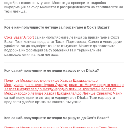
подобрят вашето пътуване. Можете да проверите подробна
информация за съоръженията и разпределението на терминалите на
тези летища.
Кое е най-популярното летище за пристигане в Cox's Bazar?
Coxs Bazar Airport
са най-популярните летища за пристигане в Cox's
Bazar. Тези летища предлагат Такси, Паркоместа, Салон и много други
удобства, за да подобрят вашето пътуване. Можете да проверите
подробна информация за съоръженията и терминалните
разпределения на тези летища.
Кои са най-популярните летищни маршрути от Dhaka?
полет от Международно летище Хазрат Шахджалал до
Международно летище Куала Лумпур
,
полет от Международно летище
Хазрат Шахджалал до Международно летище Трибхуван
,
полет от
Международно летище Хазрат Шахджалал до Летище Сингапур Чанги
са най-популярните летищни маршрути от Dhaka. Тези маршрути
предлагат удобни връзки за вашето пътуване.
Кои са най-популярните летищни маршрути до Cox's Bazar?