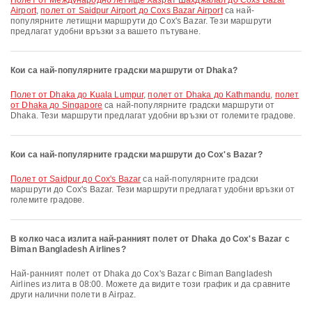
полет от Международно летище Хазрат Шахджалал до Coxs Bazar
Airport
,
полет от Saidpur Airport до Coxs Bazar Airport
са най-
популярните летищни маршрути до Cox's Bazar. Тези маршрути
предлагат удобни връзки за вашето пътуване.
Кои са най-популярните градски маршрути от Dhaka?
полет от Dhaka до Kuala Lumpur
,
полет от Dhaka до Kathmandu
,
полет
от Dhaka до Singapore
са най-популярните градски маршрути от
Dhaka. Тези маршрути предлагат удобни връзки от големите градове.
Кои са най-популярните градски маршрути до Cox's Bazar?
полет от Saidpur до Cox's Bazar
са най-популярните градски
маршрути до Cox's Bazar. Тези маршрути предлагат удобни връзки от
големите градове.
В колко часа излита най-ранният полет от Dhaka до Cox's Bazar с
Biman Bangladesh Airlines?
Най-ранният полет от Dhaka до Cox's Bazar с Biman Bangladesh
Airlines излита в 08:00. Можете да видите този график и да сравните
други налични полети в Airpaz.