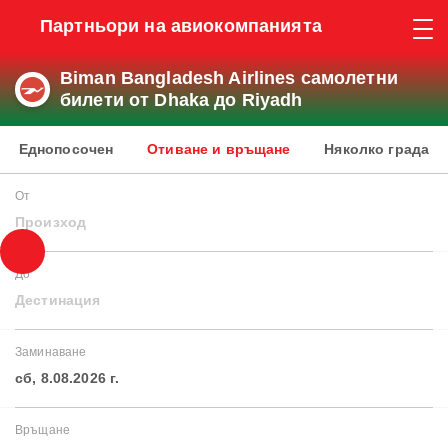
Партньори на авиокомпанията
Biman Bangladesh Airlines самолетни
билети от Dhaka до Riyadh
Еднопосочен
Отиване и връщане
Няколко града
От
Произход
До
Дестинация
Заминаване
сб, 8.08.2026 г.
Връщане