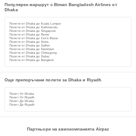
Популярен маршрут с Biman Bangladesh Airlines от
Dhaka
Полети от Dhaka до Kuala Lumpur
Полети от Dhaka до Kathmandu
Полети от Dhaka до Singapore
Полети от Dhaka до Rome
Полети от Dhaka до Cox's Bazar
Полети от Dhaka до Doha
Полети от Dhaka до Sylhet
Полети от Dhaka до Dammam
Полети от Dhaka до Chittagong
Полети от Dhaka до Dubai
Полети от Dhaka до Bangkok
Още препоръчани полети за Dhaka и Riyadh
Полет От Dhaka
Полет От Riyadh
Полет До Dhaka
Полет До Riyadh
Партньори на авиокомпанията Airpaz