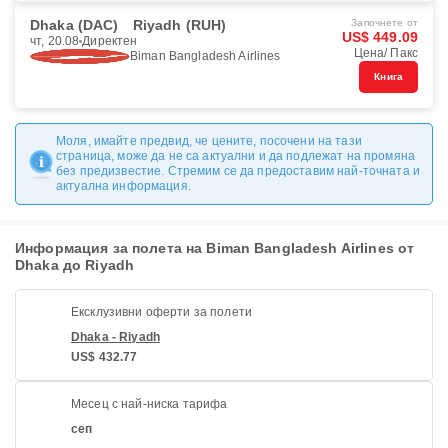
Dhaka (DAC)
Riyadh (RUH)
Започнете от
US$ 449.09
чт, 20.08
Директен
Цена/ Пакс
Biman Bangladesh Airlines
Книга
Моля, имайте предвид, че цените, посочени на тази
страница, може да не са актуални и да подлежат на промяна
без предизвестие. Стремим се да предоставим най-точната и
актуална информация.
Информация за полета на Biman Bangladesh Airlines от
Dhaka до Riyadh
Ексклузивни оферти за полети
Dhaka - Riyadh
US$ 432.77
Месец с най-ниска тарифа
сеп