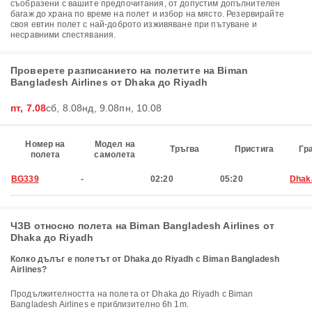
съобразени с вашите предпочитания, от допустим допълнителен
багаж до храна по време на полет и избор на място. Резервирайте
своя евтин полет с най-доброто изживяване при пътуване и
несравними спестявания.
Проверете разписанието на полетите на Biman
Bangladesh Airlines от Dhaka до Riyadh
пт, 7.08
сб, 8.08
нд, 9.08
пн, 10.08
Номер на
Модел на
Тръгва
Пристига
Гр
полета
самолета
BG339
-
02:20
05:20
Dhak
ЧЗВ относно полета на Biman Bangladesh Airlines от
Dhaka до Riyadh
Колко дълъг е полетът от Dhaka до Riyadh с Biman Bangladesh
Airlines?
Продължителността на полета от Dhaka до Riyadh с Biman
Bangladesh Airlines е приблизително 6h 1m.