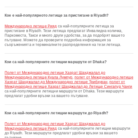
Кое е най-популярното летище за пристигане в Riyadh?
Международно летище Рияд
са най-популярните летища за
пристигане в Riyadh. Тези летища предлагат Инвалидна количка,
Паркоместа, Такси и много други удобства, за да подобрят вашето
пътуване. Можете да проверите подробна информация за
съоръженията и терминалните разпределения на тези летища.
Кои са най-популярните летищни маршрути от Dhaka?
полет от Международно летище Хазрат Шахджалал до
Международно летище Куала Лумпур
,
полет от Международно летище
Хазрат Шахджалал до Международно летище Трибхуван
,
полет от
Международно летище Хазрат Шахджалал до Летище Сингапур Чанги
са най-популярните летищни маршрути от Dhaka. Тези маршрути
предлагат удобни връзки за вашето пътуване.
Кои са най-популярните летищни маршрути до Riyadh?
полет от Международно летище Хазрат Шахджалал до
Международно летище Рияд
са най-популярните летищни маршрути
до Riyadh. Тези маршрути предлагат удобни връзки за вашето
пътуване.