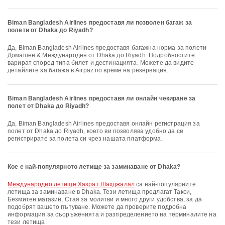
Biman Bangladesh Airlines предоставя ли позволен багаж за
полети от Dhaka до Riyadh?
Да, Biman Bangladesh Airlines предоставя багажна норма за полети
Домашен & Международен от Dhaka до Riyadh. Подробностите
варират според типа билет и дестинацията. Можете да видите
детайлите за багажа в Airpaz по време на резервация.
Biman Bangladesh Airlines предоставя ли онлайн чекиране за
полет от Dhaka до Riyadh?
Да, Biman Bangladesh Airlines предоставя онлайн регистрация за
полет от Dhaka до Riyadh, което ви позволява удобно да се
регистрирате за полета си чрез нашата платформа.
Кое е най-популярното летище за заминаване от Dhaka?
Международно летище Хазрат Шахджалал
са най-популярните
летища за заминаване в Dhaka. Тези летища предлагат Такси,
Безмитен магазин, Стая за молитви и много други удобства, за да
подобрят вашето пътуване. Можете да проверите подробна
информация за съоръженията и разпределението на терминалите на
тези летища.