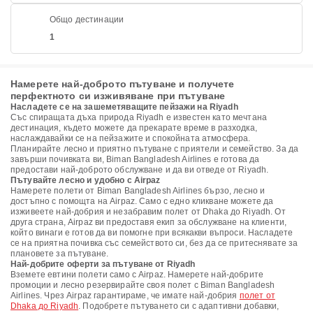
Общо дестинации
1
Намерете най-доброто пътуване и получете
перфектното си изживяване при пътуване
Насладете се на зашеметяващите пейзажи на Riyadh
Със спиращата дъха природа Riyadh е известен като мечтана
дестинация, където можете да прекарате време в разходка,
наслаждавайки се на пейзажите и спокойната атмосфера.
Планирайте лесно и приятно пътуване с приятели и семейство. За да
завърши почивката ви, Biman Bangladesh Airlines е готова да
предостави най-доброто обслужване и да ви отведе от Riyadh.
Пътувайте лесно и удобно с Airpaz
Намерете полети от Biman Bangladesh Airlines бързо, лесно и
достъпно с помощта на Airpaz. Само с едно кликване можете да
изживеете най-добрия и незабравим полет от Dhaka до Riyadh. От
друга страна, Airpaz ви предоставя екип за обслужване на клиенти,
който винаги е готов да ви помогне при всякакви въпроси. Насладете
се на приятна почивка със семейството си, без да се притеснявате за
плановете за пътуване.
Най-добрите оферти за пътуване от Riyadh
Вземете евтини полети само с Airpaz. Намерете най-добрите
промоции и лесно резервирайте своя полет с Biman Bangladesh
Airlines. Чрез Airpaz гарантираме, че имате най-добрия
полет от
Dhaka до Riyadh
. Подобрете пътуването си с адаптивни добавки,