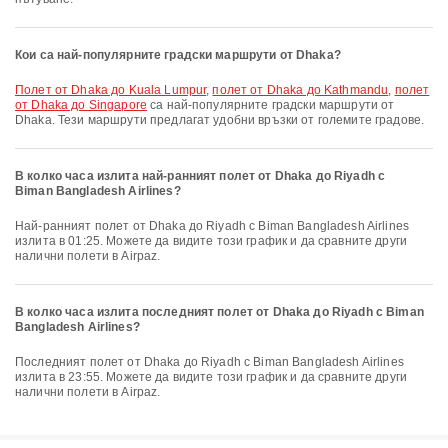
Кои са най-популярните градски маршрути от Dhaka?
полет от Dhaka до Kuala Lumpur
,
полет от Dhaka до Kathmandu
,
полет
от Dhaka до Singapore
са най-популярните градски маршрути от
Dhaka. Тези маршрути предлагат удобни връзки от големите градове.
В колко часа излита най-ранният полет от Dhaka до Riyadh с
Biman Bangladesh Airlines?
Най-ранният полет от Dhaka до Riyadh с Biman Bangladesh Airlines
излита в 01:25. Можете да видите този график и да сравните други
налични полети в Airpaz.
В колко часа излита последният полет от Dhaka до Riyadh с Biman
Bangladesh Airlines?
Последният полет от Dhaka до Riyadh с Biman Bangladesh Airlines
излита в 23:55. Можете да видите този график и да сравните други
налични полети в Airpaz.