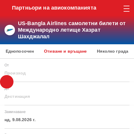
Партньори на авиокомпанията
US-Bangla Airlines самолетни билети от
Международно летище Хазрат
Шахджалал
Еднопосочен
Отиване и връщане
Няколко града
От
Произход
До
Дестинация
Заминаване
нд, 9.08.2026 г.