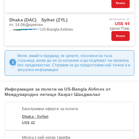
Книга
Dhaka (DAC)
Sylhet (ZYL)
Започнете от
US$ 44
пт, 14.08
Директен
Цена/ Пакс
US-Bangla Airlines
Книга
Моля, имайте предвид, че цените, посочени на тази
страница, може да не са актуални и да подлежат на промяна
без предизвестие. Стремим се да предоставим най-точната и
актуална информация.
Информация за полети на US-Bangla Airlines от
Международно летище Хазрат Шахджалал
Ексклузивни оферти за полети
Dhaka - Sylhet
US$ 42
Месец с най-ниска тарифа