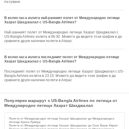
пътуване.
В колко часа излита най-ранният полет от Международно летище
Хазрат Шахджалал с US-Bangla Airlines?
Най-ранният полет от Международно летище Хазрат Шахджалал с
US-Bangla Airlines излита в 06:30. Можете да видите този график и да
сравните други налични полети в Airpaz.
В колко часа излита последният полет от Международно летище
Хазрат Шахджалал с US-Bangla Airlines?
Последният полет от Международно летище Хазрат Шахджалал с US-
Bangla Airlines излита в 23:15. Можете да видите този график и да
сравните други налични полети в Airpaz.
Популярен маршрут с US-Bangla Airlines по летища от
Международно летище Хазрат Шахджалал
Полети от Международно летище Хазрат Шахджалал до Международно
летище Куала Лумпур
Полети от Международно летище Хазрат Шахджалал до Coxs Bazar Airport
Полети от Международно летище Хазрат Шахджалал до Международно