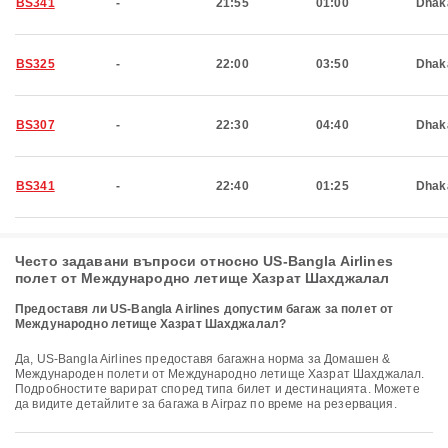
BS341
-
21:55
01:00
Dhak
BS325
-
22:00
03:50
Dhak
BS307
-
22:30
04:40
Dhak
BS341
-
22:40
01:25
Dhak
Често задавани въпроси относно US-Bangla Airlines
полет от Международно летище Хазрат Шахджалал
Предоставя ли US-Bangla Airlines допустим багаж за полет от
Международно летище Хазрат Шахджалал?
Да, US-Bangla Airlines предоставя багажна норма за Домашен &
Международен полети от Международно летище Хазрат Шахджалал.
Подробностите варират според типа билет и дестинацията. Можете
да видите детайлите за багажа в Airpaz по време на резервация.