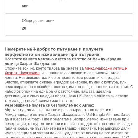
авг
Общо дестинации
20
Намерете най-доброто пътуване и получете
перфектното си изживяване при пътуване
Посетете вашето мечтано място за бягство от Международно
летище Хазрат Шахджалал
Открийте всичко, което трябва да знаете за
Международно летище
Хазрат Шахджалал
, и започнете следващото си приключение с
лекота. Независимо дали се отправяте към романтичен град за
бягство, откривате оживени градски центрове, пълни с култура, или
релаксирате на спокойни плажове, има по нещо за всеки тип пътник. С
набор от опции на една ръка разстояние, вашата идеална
дестинация е само на един полет. Нека US-Bangla Airlines ви отведе
там за едно незабравимо изживяване.
Резервирайте полета си безпроблемно с Airpaz
Airpaz е тук, за да ви помогне с резервирането на полети от
Международно летище Хазрат Шахджалал с US-Bangla Airlines. Защо
да изберете Airpaz? Ние предлагаме безпроблемно изживяване при
резервация, конкурентни цени и отлична поддръжка на клиенти, за да
гарантираме, че пътуването ви е гладко и приятно. Независимо дали
имате специални заявки или се нуждаете от помощ на всеки етап от
пътуването си, нашият специализиран екип е на разположение 24/7,