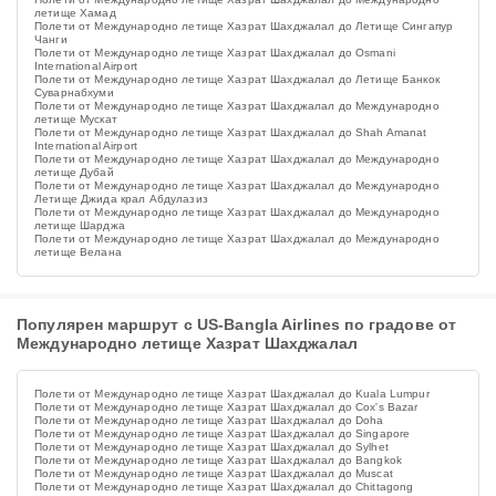
летище Хамад
Полети от Международно летище Хазрат Шахджалал до Летище Сингапур
Чанги
Полети от Международно летище Хазрат Шахджалал до Osmani
International Airport
Полети от Международно летище Хазрат Шахджалал до Летище Банкок
Суварнабхуми
Полети от Международно летище Хазрат Шахджалал до Международно
летище Мускат
Полети от Международно летище Хазрат Шахджалал до Shah Amanat
International Airport
Полети от Международно летище Хазрат Шахджалал до Международно
летище Дубай
Полети от Международно летище Хазрат Шахджалал до Международно
Летище Джида крал Абдулазиз
Полети от Международно летище Хазрат Шахджалал до Международно
летище Шарджа
Полети от Международно летище Хазрат Шахджалал до Международно
летище Велана
Популярен маршрут с US-Bangla Airlines по градове от
Международно летище Хазрат Шахджалал
Полети от Международно летище Хазрат Шахджалал до Kuala Lumpur
Полети от Международно летище Хазрат Шахджалал до Cox's Bazar
Полети от Международно летище Хазрат Шахджалал до Doha
Полети от Международно летище Хазрат Шахджалал до Singapore
Полети от Международно летище Хазрат Шахджалал до Sylhet
Полети от Международно летище Хазрат Шахджалал до Bangkok
Полети от Международно летище Хазрат Шахджалал до Muscat
Полети от Международно летище Хазрат Шахджалал до Chittagong