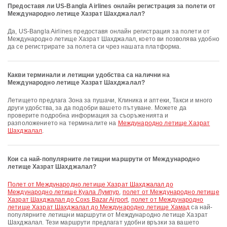
Предоставя ли US-Bangla Airlines онлайн регистрация за полети от
Международно летище Хазрат Шахджалал?
Да, US-Bangla Airlines предоставя онлайн регистрация за полети от
Международно летище Хазрат Шахджалал, което ви позволява удобно
да се регистрирате за полета си чрез нашата платформа.
Какви терминали и летищни удобства са налични на
Международно летище Хазрат Шахджалал?
Летището предлага Зона за пушачи, Клиника и аптеки, Такси и много
други удобства, за да подобри вашето пътуване. Можете да
проверите подробна информация за съоръженията и
разположението на терминалите на
Международно летище Хазрат
Шахджалал
.
Кои са най-популярните летищни маршрути от Международно
летище Хазрат Шахджалал?
полет от Международно летище Хазрат Шахджалал до
Международно летище Куала Лумпур
,
полет от Международно летище
Хазрат Шахджалал до Coxs Bazar Airport
,
полет от Международно
летище Хазрат Шахджалал до Международно летище Хамад
са най-
популярните летищни маршрути от Международно летище Хазрат
Шахджалал. Тези маршрути предлагат удобни връзки за вашето