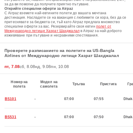
за да ви помогне да получите приятно пътуване.
Открийте специални оферти за Airpaz
С Airpaz вземете най-евтините полети до вашата мечтана
дестинация. Насладете се на ваканция с любимите си хора, без да се
притеснявате за бюджета си, тъй като Airpaz предлага множество
специални оферти за вас. Резервирайте своя евтин
полет от
Международно летище Хазрат Шахджалал
в Airpaz за най-доброто
изживяване при пътуване и несравними спестявания.
Проверете разписанието на полетите на US-Bangla
Airlines от Международно летище Хазрат Шахджалал
пт, 7.08
сб, 8.08
нд, 9.08
пн, 10.08
Номер на
Модел на
Тръгва
Пристига
Гр
полета
самолета
BS101
-
07:00
07:55
Dhak
BS531
-
07:00
07:50
Dhak