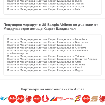
Полети от Международно летище Хазрат Шахджалал до Dubai
Полети от Международно летище Хазрат Шахджалал до Jeddah
Полети от Международно летище Хазрат Шахджалал до Sharjah
Полети от Международно летище Хазрат Шахджалал до Male
Популярен маршрут с US-Bangla Airlines по държави от
Международно летище Хазрат Шахджалал
Полети от Международно летище Хазрат Шахджалал до Малайзия
Полети от Международно летище Хазрат Шахджалал до Бангладеш
Полети от Международно летище Хазрат Шахджалал до Катар
Полети от Международно летище Хазрат Шахджалал до Сингапур
Полети от Международно летище Хазрат Шахджалал до Обединени
арабски емирства
Полети от Международно летище Хазрат Шахджалал до Тайланд
Полети от Международно летище Хазрат Шахджалал до Саудитска Арабия
Полети от Международно летище Хазрат Шахджалал до Оман
Полети от Международно летище Хазрат Шахджалал до Малдиви
Полети от Международно летище Хазрат Шахджалал до Китай
Полети от Международно летище Хазрат Шахджалал до Индия
Партньори на авиокомпанията Airpaz