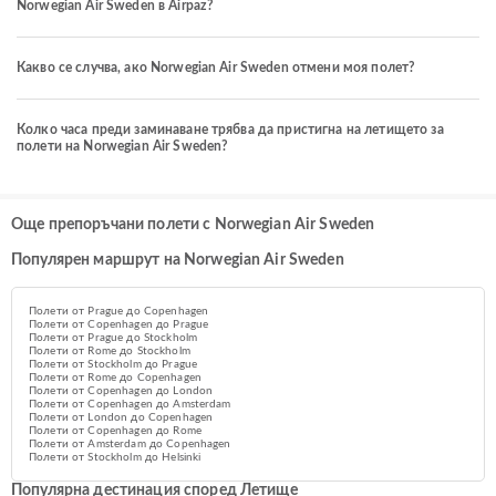
Norwegian Air Sweden в Airpaz?
Какво се случва, ако Norwegian Air Sweden отмени моя полет?
Колко часа преди заминаване трябва да пристигна на летището за
полети на Norwegian Air Sweden?
Още препоръчани полети с Norwegian Air Sweden
Популярен маршрут на Norwegian Air Sweden
Полети от Prague до Copenhagen
Полети от Copenhagen до Prague
Полети от Prague до Stockholm
Полети от Rome до Stockholm
Полети от Stockholm до Prague
Полети от Rome до Copenhagen
Полети от Copenhagen до London
Полети от Copenhagen до Amsterdam
Полети от London до Copenhagen
Полети от Copenhagen до Rome
Полети от Amsterdam до Copenhagen
Полети от Stockholm до Helsinki
Популярна дестинация според Летище