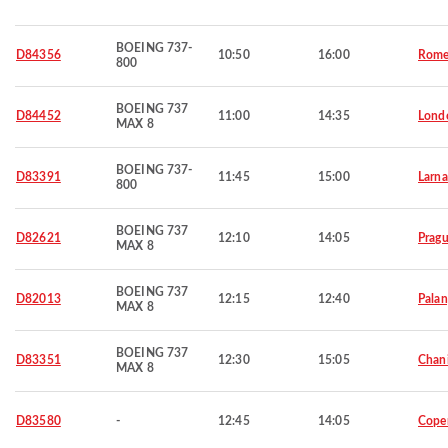
BOEING 737-
D84356
10:50
16:00
Rom
800
BOEING 737
D84452
11:00
14:35
Lond
MAX 8
BOEING 737-
D83391
11:45
15:00
Larna
800
BOEING 737
D82621
12:10
14:05
Prag
MAX 8
BOEING 737
D82013
12:15
12:40
Palan
MAX 8
BOEING 737
D83351
12:30
15:05
Chan
MAX 8
D83580
-
12:45
14:05
Cope