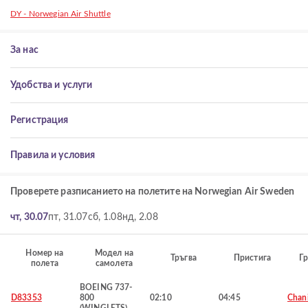
DY - Norwegian Air Shuttle
За нас
Удобства и услуги
Регистрация
Правила и условия
Проверете разписанието на полетите на Norwegian Air Sweden
чт, 30.07
пт, 31.07
сб, 1.08
нд, 2.08
Номер на
Модел на
Тръгва
Пристига
Гр
полета
самолета
BOEING 737-
D83353
800
02:10
04:45
Chan