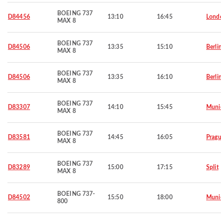
BOEING 737
D84456
13:10
16:45
Lond
MAX 8
BOEING 737
D84506
13:35
15:10
Berli
MAX 8
BOEING 737
D84506
13:35
16:10
Berli
MAX 8
BOEING 737
D83307
14:10
15:45
Muni
MAX 8
BOEING 737
D83581
14:45
16:05
Prag
MAX 8
BOEING 737
D83289
15:00
17:15
Split
MAX 8
BOEING 737-
D84502
15:50
18:00
Muni
800