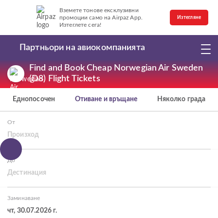
Вземете тонове ексклузивни
промоции само на Airpaz App.
Изтегляне
Изтеглете сега!
Партньори на авиокомпанията
Find and Book Cheap Norwegian Air Sweden
(D8) Flight Tickets
Еднопосочен
Отиване и връщане
Няколко града
От
Произход
До
Дестинация
Заминаване
чт, 30.07.2026 г.