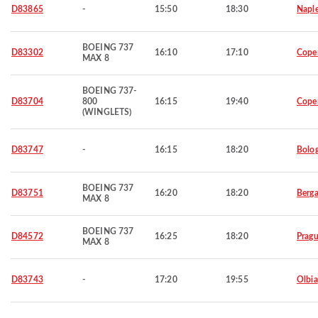
D83865
-
15:50
18:30
Napl
BOEING 737
D83302
16:10
17:10
Cope
MAX 8
BOEING 737-
D83704
800
16:15
19:40
Cope
(WINGLETS)
D83747
-
16:15
18:20
Bolo
BOEING 737
D83751
16:20
18:20
Berg
MAX 8
BOEING 737
D84572
16:25
18:20
Prag
MAX 8
D83743
-
17:20
19:55
Olbia