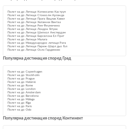
Полет на до Летище Копенхаген Каструп
Полет на до Летище Стокхолм Арланда
Полет на до Летище Прага Вацлав Хавел
Полет на до Летище Хелзинки Вантаа
Полет на до Летище Рим Фиумичино
Полет на до Летище Лондон Гетуик
Полет на до Летище Шипхол Амстердам
Полет на до Летище Барселона Ел Прат
Полет на до Летище Малага
Полет на до Международно летище Рига
Полет на до Летище Париж-Шарл дьо Гол
Полет на до Летище Осло Гардемоен
Популярна дестинация според Град
Полет на до Copenhagen
Полет на до Stockholm
Полет на до Prague
Полет на до Helsinki
Полет на до Rome
Полет на до London
Полет на до Amsterdam
Полет на до Barcelona
Полет на до Málaga
Полет на до Rīga
Полет на до Paris
Полет на до Oslo
Популярна дестинация според Континент