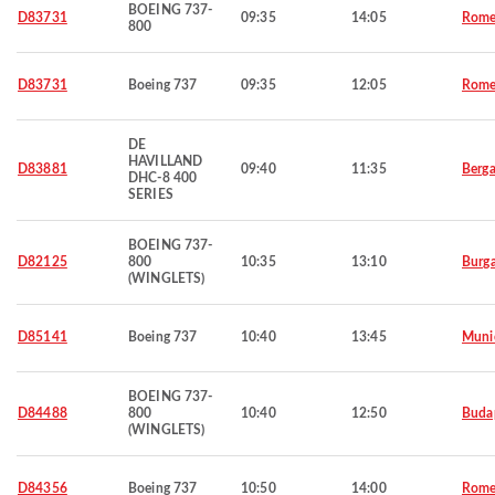
BOEING 737-
D83731
09:35
14:05
Rom
800
D83731
Boeing 737
09:35
12:05
Rom
DE
HAVILLAND
D83881
09:40
11:35
Berg
DHC-8 400
SERIES
BOEING 737-
D82125
800
10:35
13:10
Burg
(WINGLETS)
D85141
Boeing 737
10:40
13:45
Muni
BOEING 737-
D84488
800
10:40
12:50
Buda
(WINGLETS)
D84356
Boeing 737
10:50
14:00
Rom