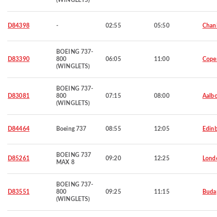
(WINGLETS)
D84398
-
02:55
05:50
Chan
BOEING 737-
D83390
800
06:05
11:00
Cope
(WINGLETS)
BOEING 737-
D83081
800
07:15
08:00
Aalbo
(WINGLETS)
D84464
Boeing 737
08:55
12:05
Edin
BOEING 737
D85261
09:20
12:25
Lond
MAX 8
BOEING 737-
D83551
800
09:25
11:15
Buda
(WINGLETS)