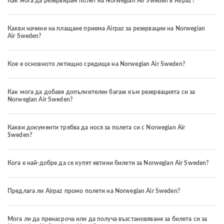
Как мога да резервирам полет на Norwegian Air Sweden в Airpaz?
Какви начини на плащане приема Airpaz за резервации на Norwegian
Air Sweden?
Кое е основното летищно средище на Norwegian Air Sweden?
Как мога да добавя допълнителен багаж към резервацията си за
Norwegian Air Sweden?
Какви документи трябва да нося за полета си с Norwegian Air
Sweden?
Кога е най-добре да се купят евтини билети за Norwegian Air Sweden?
Предлага ли Airpaz промо полети на Norwegian Air Sweden?
Мога ли да пренасроча или да получа възстановяване за билета си за