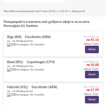
Последна актуализация на
29 юли 2026 г. в 05:29 ч. Гринуич+0
Резервирайте и вземете най-добрите оферти за полети
Norwegian Air Sweden
Rīga (RIX)
Stockholm (ARN)
Започнете от
лв 45,16
ср, 26.08
Директен
Цена/ Пакс
Norwegian Air Sweden
Книга
Basel (BSL)
Copenhagen (CPH)
Започнете от
лв 56,88
пн, 24.08
Директен
Цена/ Пакс
Norwegian Air Sweden
Книга
Helsinki (HEL)
Stockholm (ARN)
Започнете от
лв 67,99
пн, 24.08
Директен
Цена/ Пакс
Norwegian Air Sweden
Книга