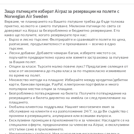
Защо пътниците избират Airpaz за резервации на полети с
Norwegian Air Sweden
Вярваме, че планирането на Вашето пътуване трябва да бъде толкова
приятно, колкото и самото пътуване. Милиони пътници по света се
доверяват на Airpaz за безпроблемно и бюджетно резервиране. Ето
какво ще получите, когато резервирате при нас:
Бързо и лесно търсене: Филтрирайте и сравнявайте полети по цена,
разписание, продължителност и прекачвания — всичко в едно
търсене.
Лесни добавки: Добавете чекиран багаж, изберете мястото си,
поръчайте предварително храна или вземете застраховка за пътуване
за Вашия полет.
Опции за класи: Търсите малко повече лукс? Предлагаме селекция от
класи от икономична до първа класа за по-първокласно изживяване
по време на полет.
Множество методи на плащане: Избирайте между кредитни/дебитни
карти, банкови преводи, PayPal, електронни портфейли и много
популярни местни опции за плащане.
Безпроблемно потвърждение на билета: Получете потвърждение на
резервацията и билета директно на имейла си след приключване на
плащането.
Глобална клиентска поддръжка: Нашият многоезичен екип за
обслужване на клиенти е на разположение 24/7, за да Ви съдейства с
промени в резервацията, анулирания или всякакви въпроси.
Ексклузивни промоции в приложението и за членове: Насладете се на
специални оферти, предназначени за членове на Airpaz, и ексклузивни
отстъпки само в приложението.
Изключителна стойност: Ние осигуряваме ексклузивни сделки и