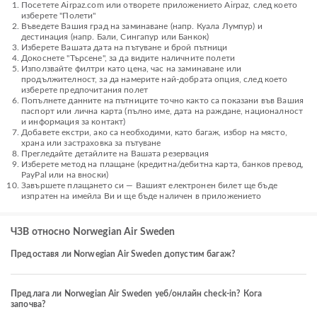
Посетете Airpaz.com или отворете приложението Airpaz, след което
изберете "Полети"
Въведете Вашия град на заминаване (напр. Куала Лумпур) и
дестинация (напр. Бали, Сингапур или Банкок)
Изберете Вашата дата на пътуване и брой пътници
Докоснете "Търсене", за да видите наличните полети
Използвайте филтри като цена, час на заминаване или
продължителност, за да намерите най-добрата опция, след което
изберете предпочитания полет
Попълнете данните на пътниците точно както са показани във Вашия
паспорт или лична карта (пълно име, дата на раждане, националност
и информация за контакт)
Добавете екстри, ако са необходими, като багаж, избор на място,
храна или застраховка за пътуване
Прегледайте детайлите на Вашата резервация
Изберете метод на плащане (кредитна/дебитна карта, банков превод,
PayPal или на вноски)
Завършете плащането си — Вашият електронен билет ще бъде
изпратен на имейла Ви и ще бъде наличен в приложението
ЧЗВ относно Norwegian Air Sweden
Предоставя ли Norwegian Air Sweden допустим багаж?
Предлага ли Norwegian Air Sweden уеб/онлайн check-in? Кога
започва?