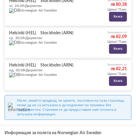
Helsinki (HEL)
Stockholm (ARN)
Започнете от
лв 80,38
чт, 24.09
Директен
Цена/ Пакс
Norwegian Air Sweden
Книга
Helsinki (HEL)
Stockholm (ARN)
Започнете от
лв 82,09
ср, 30.09
Директен
Цена/ Пакс
Norwegian Air Sweden
Книга
Helsinki (HEL)
Stockholm (ARN)
Започнете от
лв 82,21
нд, 30.08
Директен
Цена/ Пакс
Norwegian Air Sweden
Книга
Моля, имайте предвид, че цените, посочени на тази страница,
може да не са актуални и да подлежат на промяна без
предизвестие. Стремим се да предоставим най-точната и
актуална информация.
Информация за полета на Norwegian Air Sweden