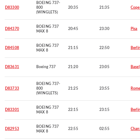
BOEING 737-
D83300
800
20:35
21:35
Cope
(WINGLETS)
BOEING 737
D84370
20:45
23:30
Pisa
MAX 8
BOEING 737
D84508
21:15
22:50
Berli
MAX 8
D83631
Boeing 737
21:20
23:05
Basel
BOEING 737-
D83733
800
21:25
23:55
Rom
(WINGLETS)
BOEING 737
D83301
22:15
23:15
Berli
MAX 8
BOEING 737
D82953
22:55
02:55
Chan
MAX 8