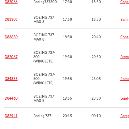
D82066
Boeing737800
17:30
18:50
Cope
BOEING 737
D83303
17:50
18:50
Berli
MAX 8
BOEING 737
D83630
18:50
20:40
Cope
MAX 8
BOEING 737-
D82067
800
19:30
20:50
Prag
(WINGLETS)
BOEING 737-
D84358
800
19:55
23:05
Rom
(WINGLETS)
BOEING 737
D84460
19:55
23:30
Lond
MAX 8
D82941
Boeing 737
20:15
00:10
Berg