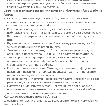
специални промоционални цени, за да Ви позволим да извлечете
максимума от бюджета си за пътуване.
Съвети за намиране на евтини полети с Norwegian Air Sweden в
Airpaz
Искате ли да спестите още повече от бюджета си за пътуване?
Следвайте тези интелигентни съвети за резервации, за да извлечете
максимума от всяко пътуване с Airpaz:
Резервирайте предварително: Цените обикновено се покачват с
наближаването на деня на заминаване. Стремете се да резервирате 4-
8 седмици предварително, за да получите най-добрите сделки и
цени.
Бъдете гъвкави с датите: Използвайте календарния изглед на Airpaz,
за да сравните цените за различни дати.
Летете в средата на седмицата: Полетите във вторник и сряда
обикновено предлагат по-ниски цени от полетите през уикенда.
Лов за промоции: Проверявайте редовно за промокодове и
ограничени във времето оферти за Norwegian Air Sweden на
страницата и страницата в Airpaz.
Избягвайте пиковите сезони: Училищните ваканции, официалните
празници и празничните периоди повишават цените — пътувайте
извън сезона, за да спестите повече.
Комбинирайте и спестете: Резервирайте полета и престоя си в една
резервация, за да се насладите на повече спестявания.
Платете с приложението Airpaz: Ексклузивните промокодове в
приложението и отстъпките само за членове често са най-добрият
начин да получите най-ниските цени на полетите.
Как да резервирате полет в Airpaz
Следвайте тези лесни стъпки, за да резервирате полет с Norwegian Air
Sweden в Airpaz: