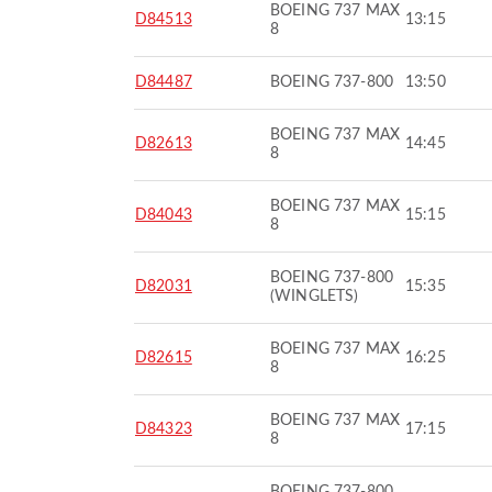
BOEING 737 MAX
D84513
13:15
8
D84487
BOEING 737-800
13:50
BOEING 737 MAX
D82613
14:45
8
BOEING 737 MAX
D84043
15:15
8
BOEING 737-800
D82031
15:35
(WINGLETS)
BOEING 737 MAX
D82615
16:25
8
BOEING 737 MAX
D84323
17:15
8