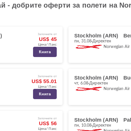
й - добрите оферти за полети на Nor
)
Започнете от
Stockholm (ARN)
Be
US$ 45
пн, 31.08
Директен
Цена/ Пакс
Norwegian Air
Книга
Започнете от
Stockholm (ARN)
Bu
US$ 55.01
чт, 6.08
Директен
Цена/ Пакс
Norwegian Air
Книга
Започнете от
Stockholm (ARN)
Pa
US$ 56
пн, 10.08
Директен
Цена/ Пакс
Norwegian Air