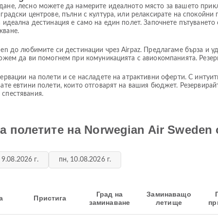
дане, лесно можете да намерите идеалното място за вашето прик
градски центрове, пълни с култура, или релаксирате на спокойни 
 идеална дестинация е само на един полет. Започнете пътуването 
жване.
en до любимите си дестинации чрез Airpaz. Предлагаме бърза и уд
можем да ви помогнем при комуникацията с авиокомпанията. Резер
ервации на полети и се насладете на атрактивни оферти. С интуит
вате евтини полети, които отговарят на вашия бюджет. Резервирай
 спестявания.
а полетите на Norwegian Air Sweden 
 9.08.2026 г.
пн, 10.08.2026 г.
Град на
Заминаващо
а
Пристига
заминаване
летище
пр