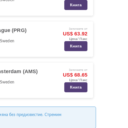
Книга
ague (PRG)
Започнете от
US$ 63.92
Цена/ Пакс
 Sweden
Книга
sterdam (AMS)
Започнете от
US$ 68.65
Цена/ Пакс
 Sweden
Книга
омяна без предизвестие. Стремим