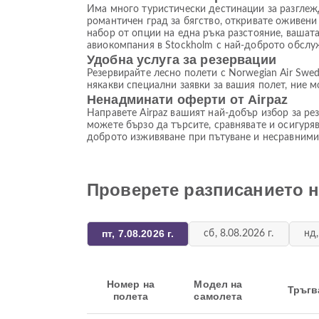
Има много туристически дестинации за разглеж
романтичен град за бягство, откривате оживени 
набор от опции на една ръка разстояние, вашата
авиокомпания в Stockholm с най-доброто обслу
Удобна услуга за резервации
Резервирайте лесно полети с Norwegian Air Swed
някакви специални заявки за вашия полет, ние 
Ненадминати оферти от Airpaz
Направете Airpaz вашият най-добър избор за рез
можете бързо да търсите, сравнявате и осигуря
доброто изживяване при пътуване и несравними
Проверете разписанието н
пт, 7.08.2026 г.
сб, 8.08.2026 г.
нд,
Номер на
Модел на
Тръгв
полета
самолета