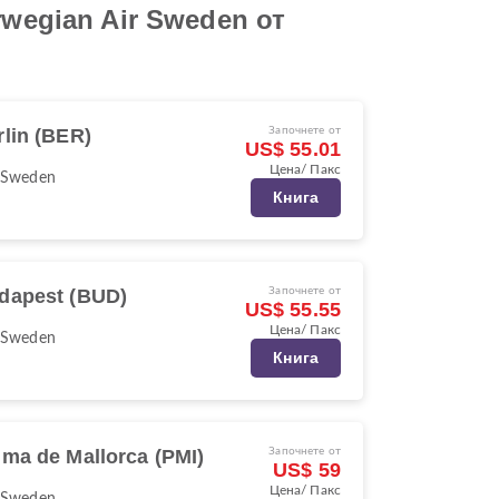
wegian Air Sweden от
rlin (BER)
Започнете от
US$ 55.01
Цена/ Пакс
 Sweden
Книга
dapest (BUD)
Започнете от
US$ 55.55
Цена/ Пакс
 Sweden
Книга
lma de Mallorca (PMI)
Започнете от
US$ 59
Цена/ Пакс
 Sweden