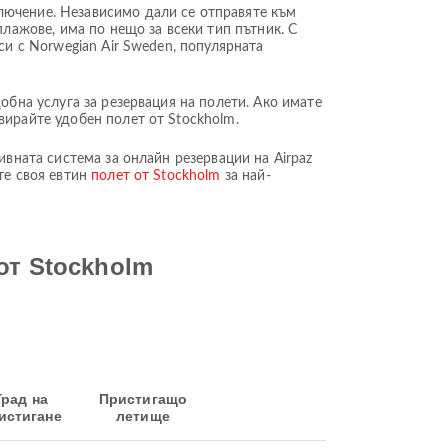
лючение. Независимо дали се отправяте към
плажове, има по нещо за всеки тип пътник. С
си с Norwegian Air Sweden, популярната
обна услуга за резервация на полети. Ако имате
вирайте удобен полет от Stockholm.
ивната система за онлайн резервации на Airpaz
те своя евтин
полет от Stockholm
за най-
от Stockholm
Град на
Пристигащо
истигане
летище