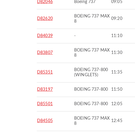
D82046
Boeing 737
09:05
BOEING 737 MAX
D82620
09:20
8
D84039
-
11:10
BOEING 737 MAX
D83807
11:30
8
BOEING 737-800
D85351
11:35
(WINGLETS)
D83197
BOEING 737-800
11:50
D85501
BOEING 737-800
12:05
BOEING 737 MAX
D84505
12:45
8