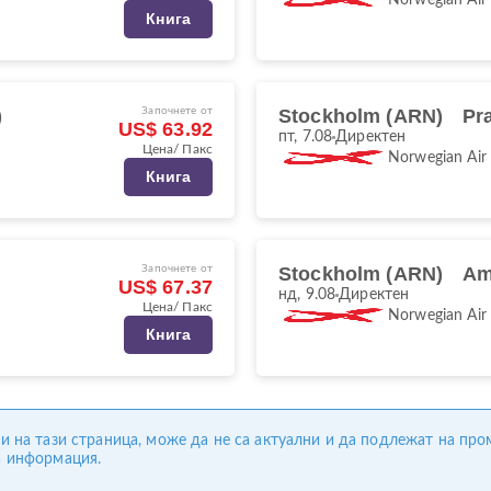
Книга
)
Започнете от
Stockholm (ARN)
Pr
US$ 63.92
пт, 7.08
Директен
Цена/ Пакс
Norwegian Air
Книга
Започнете от
Stockholm (ARN)
Am
US$ 67.37
нд, 9.08
Директен
Цена/ Пакс
Norwegian Air
Книга
ни на тази страница, може да не са актуални и да подлежат на пр
а информация.