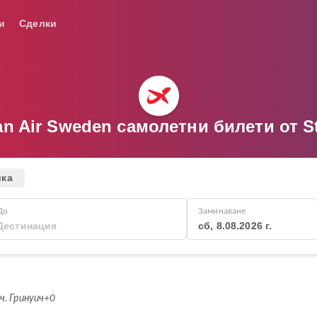
и
Сделки
an Air Sweden самолетни билети от S
ика
До
Заминаване
сб, 8.08.2026 г.
 ч. Гринуич+0