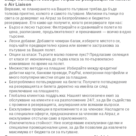
с Air Liaison
Вярваме, че планирането на Вашето пътуване трябва да бъде
толкова приятно, колкото и самото пътуване. Милиони пътници по
света се доверяват на Airpaz за безпроблемно и бюджетно
резервиране. Ето какво ще получите, когато резервирате при нас:
Бързо и лесно търсене: Филтрирайте и сравнявайте полети по
цена, разписание, продължителност и прекачвания — всичко в едно
търсене.
Лесни добавки: Добавете чекиран багаж, изберете мястото си,
поръчайте предварително храна или вземете застраховка за
пътуване за Вашия полет.
Опции за класи: Търсите малко повече лукс? Предлагаме селекция
от класи от икономична до първа класа за по-първокласно
изживяване по време на полет.
Множество методи на плащане: Избирайте между кредитни/
дебитни карти, банкови преводи, PayPal, електронни портфейли и
много популярни местни опции за плащане.
Безпроблемно потвърждение на билета: Получете потвърждение
на резервацията и билета директно на имейла си след
приключване на плащането.
Глобална клиентска поддръжка: Нашият многоезичен екип за
обслужване на клиенти е на разположение 24/7, за да Ви съдейства
с промени в резервацията, анулирания или всякакви въпроси.
Ексклузивни промоции в приложението и за членове: Насладете се
на специални оферти, предназначени за членове на Airpaz, и
ексклузивни отстъпки само в приложението.
Изключителна стойност: Ние осигуряваме ексклузивни сделки и
специални промоционални цени, за да Ви позволим да извлечете
максимума от бюджета си за пътуване.