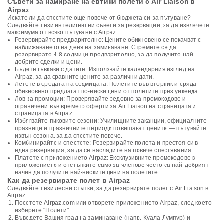
Съвети за намиране на евтини полети с Air Liaison в
Airpaz
Искате ли да спестите още повече от бюджета си за пътуване?
Следвайте тези интелигентни съвети за резервации, за да извлечете
максимума от всяко пътуване с Airpaz:
Резервирайте предварително: Цените обикновено се покачват с
наближаването на деня на заминаване. Стремете се да
резервирате 4-8 седмици предварително, за да получите най-
добрите сделки и цени.
Бъдете гъвкави с датите: Използвайте календарния изглед на
Airpaz, за да сравните цените за различни дати.
Летете в средата на седмицата: Полетите във вторник и сряда
обикновено предлагат по-ниски цени от полетите през уикенда.
Лов за промоции: Проверявайте редовно за промокодове и
ограничени във времето оферти за Air Liaison на страницата и
страницата в Airpaz.
Избягвайте пиковите сезони: Училищните ваканции, официалните
празници и празничните периоди повишават цените — пътувайте
извън сезона, за да спестите повече.
Комбинирайте и спестете: Резервирайте полета и престоя си в
една резервация, за да се насладите на повече спестявания.
Платете с приложението Airpaz: Ексклузивните промокодове в
приложението и отстъпките само за членове често са най-добрият
начин да получите най-ниските цени на полетите.
Как да резервирате полет в Airpaz
Следвайте тези лесни стъпки, за да резервирате полет с Air Liaison в
Airpaz:
Посетете Airpaz.com или отворете приложението Airpaz, след което
изберете "Полети"
Въведете Вашия град на заминаване (напр. Куала Лумпур) и