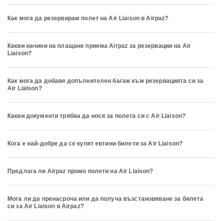
Как мога да резервирам полет на Air Liaison в Airpaz?
Какви начини на плащане приема Airpaz за резервации на Air
Liaison?
Как мога да добавя допълнителен багаж към резервацията си за
Air Liaison?
Какви документи трябва да нося за полета си с Air Liaison?
Кога е най-добре да се купят евтини билети за Air Liaison?
Предлага ли Airpaz промо полети на Air Liaison?
Мога ли да пренасроча или да получа възстановяване за билета
си за Air Liaison в Airpaz?