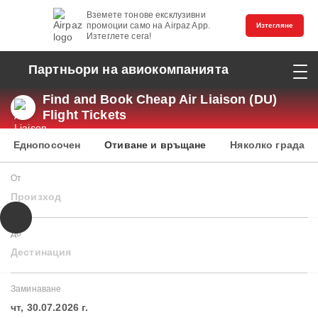
Вземете тонове ексклузивни
промоции само на Airpaz App.
Изтегляне
Изтеглете сега!
Партньори на авиокомпанията
Find and Book Cheap Air Liaison (DU)
Flight Tickets
Еднопосочен
Отиване и връщане
Няколко града
От
Произход
До
Дестинация
Заминаване
чт, 30.07.2026 г.