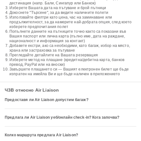
дестинация (напр. Бали, Сингапур или Банкок)
Изберете Вашата дата на пътуване и брой пътници
Докоснете "Търсене", за да видите наличните полети
Използвайте филтри като цена, час на заминаване или
продължителност, за да намерите най-добрата опция, след което
изберете предпочитания полет
Попълнете данните на пътниците точно както са показани във
Вашия паспорт или лична карта (пълно име, дата на раждане,
националност и информация за контакт)
Добавете екстри, ако са необходими, като багаж, избор на място,
храна или застраховка за пътуване
Прегледайте детайлите на Вашата резервация
Изберете метод на плащане (кредитна/дебитна карта, банков
превод, PayPal или на вноски)
Завършете плащането си — Вашият електронен билет ще бъде
изпратен на имейла Ви и ще бъде наличен в приложението
ЧЗВ относно Air Liaison
Предоставя ли Air Liaison допустим багаж?
Предлага ли Air Liaison уеб/онлайн check-in? Кога започва?
Колко маршрута предлага Air Liaison?