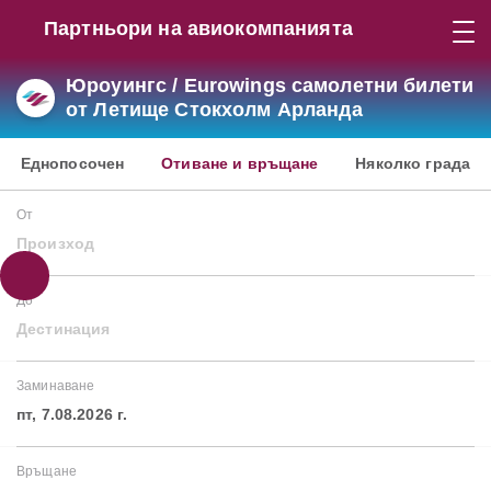
Партньори на авиокомпанията
Юроуингс / Eurowings самолетни билети
от Летище Стокхолм Арланда
Еднопосочен
Отиване и връщане
Няколко града
От
Произход
До
Дестинация
Заминаване
пт, 7.08.2026 г.
Връщане