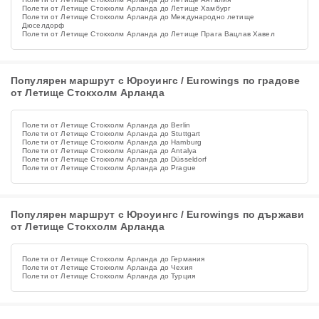
Полети от Летище Стокхолм Арланда до Летище Хамбург
Полети от Летище Стокхолм Арланда до Международно летище
Дюселдорф
Полети от Летище Стокхолм Арланда до Летище Прага Вацлав Хавел
Популярен маршрут с Юроуингс / Eurowings по градове
от Летище Стокхолм Арланда
Полети от Летище Стокхолм Арланда до Berlin
Полети от Летище Стокхолм Арланда до Stuttgart
Полети от Летище Стокхолм Арланда до Hamburg
Полети от Летище Стокхолм Арланда до Antalya
Полети от Летище Стокхолм Арланда до Düsseldorf
Полети от Летище Стокхолм Арланда до Prague
Популярен маршрут с Юроуингс / Eurowings по държави
от Летище Стокхолм Арланда
Полети от Летище Стокхолм Арланда до Германия
Полети от Летище Стокхолм Арланда до Чехия
Полети от Летище Стокхолм Арланда до Турция