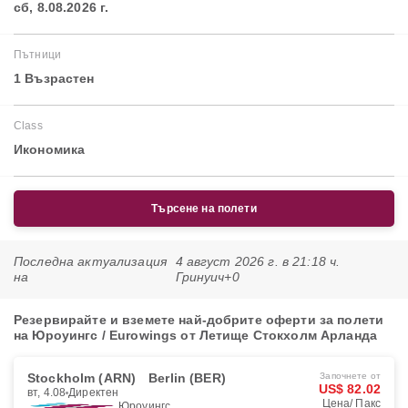
сб, 8.08.2026 г.
Пътници
1 Възрастен
Class
Икономика
Търсене на полети
Последна актуализация
4 август 2026 г. в 21:18 ч.
на
Гринуич+0
Резервирайте и вземете най-добрите оферти за полети
на Юроуингс / Eurowings от Летище Стокхолм Арланда
Stockholm (ARN)
Berlin (BER)
Започнете от
US$ 82.02
вт, 4.08
Директен
Цена/ Пакс
Юроуингс