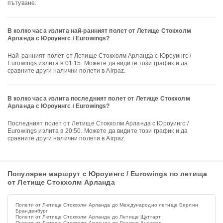
пътуване.
В колко часа излита най-ранният полет от Летище Стокхолм
Арланда с Юроуингс / Eurowings?
Най-ранният полет от Летище Стокхолм Арланда с Юроуингс /
Eurowings излита в 01:15. Можете да видите този график и да
сравните други налични полети в Airpaz.
В колко часа излита последният полет от Летище Стокхолм
Арланда с Юроуингс / Eurowings?
Последният полет от Летище Стокхолм Арланда с Юроуингс /
Eurowings излита в 20:50. Можете да видите този график и да
сравните други налични полети в Airpaz.
Популярен маршрут с Юроуингс / Eurowings по летища
от Летище Стокхолм Арланда
Полети от Летище Стокхолм Арланда до Международно летище Берлин
Бранденбург
Полети от Летище Стокхолм Арланда до Летище Щутгарт
Полети от Летище Стокхолм Арланда до Летище Анталия