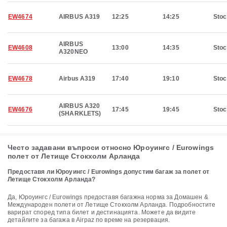
EW4674
AIRBUS A319
12:25
14:25
Sto
AIRBUS
EW4608
13:00
14:35
Sto
A320NEO
EW4678
Airbus A319
17:40
19:10
Sto
AIRBUS A320
EW4676
17:45
19:45
Sto
(SHARKLETS)
Често задавани въпроси относно Юроуингс / Eurowings
полет от Летище Стокхолм Арланда
Предоставя ли Юроуингс / Eurowings допустим багаж за полет от
Летище Стокхолм Арланда?
Да, Юроуингс / Eurowings предоставя багажна норма за Домашен &
Международен полети от Летище Стокхолм Арланда. Подробностите
варират според типа билет и дестинацията. Можете да видите
детайлите за багажа в Airpaz по време на резервация.