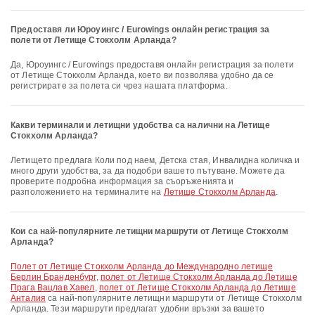
Предоставя ли Юроуингс / Eurowings онлайн регистрация за
полети от Летище Стокхолм Арланда?
Да, Юроуингс / Eurowings предоставя онлайн регистрация за полети
от Летище Стокхолм Арланда, което ви позволява удобно да се
регистрирате за полета си чрез нашата платформа.
Какви терминали и летищни удобства са налични на Летище
Стокхолм Арланда?
Летището предлага Коли под наем, Детска стая, Инвалидна количка и
много други удобства, за да подобри вашето пътуване. Можете да
проверите подробна информация за съоръженията и
разположението на терминалите на
Летище Стокхолм Арланда
.
Кои са най-популярните летищни маршрути от Летище Стокхолм
Арланда?
полет от Летище Стокхолм Арланда до Международно летище
Берлин Бранденбург
,
полет от Летище Стокхолм Арланда до Летище
Прага Вацлав Хавел
,
полет от Летище Стокхолм Арланда до Летище
Анталия
са най-популярните летищни маршрути от Летище Стокхолм
Арланда. Тези маршрути предлагат удобни връзки за вашето