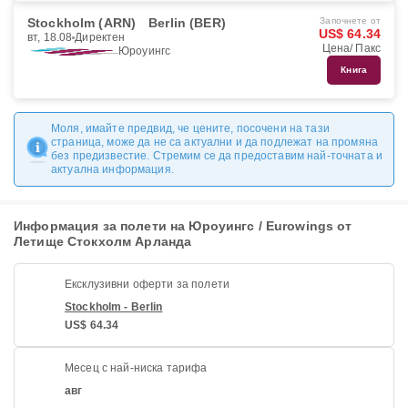
Stockholm (ARN)
Berlin (BER)
Започнете от
US$ 64.34
вт, 18.08
Директен
Цена/ Пакс
Юроуингс
Книга
Моля, имайте предвид, че цените, посочени на тази
страница, може да не са актуални и да подлежат на промяна
без предизвестие. Стремим се да предоставим най-точната и
актуална информация.
Информация за полети на Юроуингс / Eurowings от
Летище Стокхолм Арланда
Ексклузивни оферти за полети
Stockholm - Berlin
US$ 64.34
Месец с най-ниска тарифа
авг