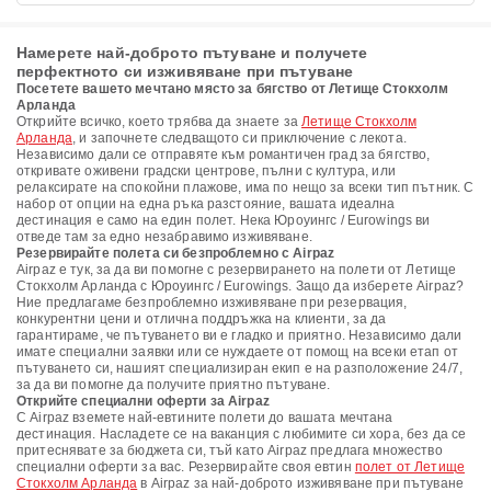
Намерете най-доброто пътуване и получете
перфектното си изживяване при пътуване
Посетете вашето мечтано място за бягство от Летище Стокхолм
Арланда
Открийте всичко, което трябва да знаете за
Летище Стокхолм
Арланда
, и започнете следващото си приключение с лекота.
Независимо дали се отправяте към романтичен град за бягство,
откривате оживени градски центрове, пълни с култура, или
релаксирате на спокойни плажове, има по нещо за всеки тип пътник. С
набор от опции на една ръка разстояние, вашата идеална
дестинация е само на един полет. Нека Юроуингс / Eurowings ви
отведе там за едно незабравимо изживяване.
Резервирайте полета си безпроблемно с Airpaz
Airpaz е тук, за да ви помогне с резервирането на полети от Летище
Стокхолм Арланда с Юроуингс / Eurowings. Защо да изберете Airpaz?
Ние предлагаме безпроблемно изживяване при резервация,
конкурентни цени и отлична поддръжка на клиенти, за да
гарантираме, че пътуването ви е гладко и приятно. Независимо дали
имате специални заявки или се нуждаете от помощ на всеки етап от
пътуването си, нашият специализиран екип е на разположение 24/7,
за да ви помогне да получите приятно пътуване.
Открийте специални оферти за Airpaz
С Airpaz вземете най-евтините полети до вашата мечтана
дестинация. Насладете се на ваканция с любимите си хора, без да се
притеснявате за бюджета си, тъй като Airpaz предлага множество
специални оферти за вас. Резервирайте своя евтин
полет от Летище
Стокхолм Арланда
в Airpaz за най-доброто изживяване при пътуване