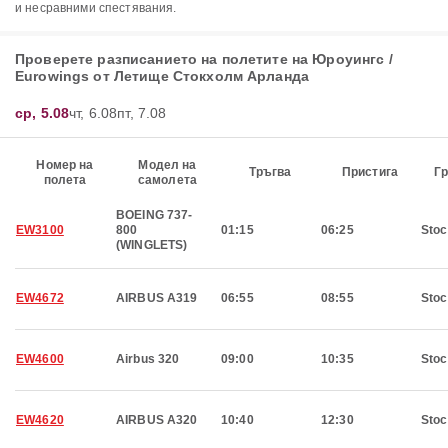
и несравними спестявания.
Проверете разписанието на полетите на Юроуингс /
Eurowings от Летище Стокхолм Арланда
ср, 5.08
чт, 6.08
пт, 7.08
Номер на
Модел на
Тръгва
Пристига
Гр
полета
самолета
BOEING 737-
EW3100
800
01:15
06:25
Sto
(WINGLETS)
EW4672
AIRBUS A319
06:55
08:55
Sto
EW4600
Airbus 320
09:00
10:35
Sto
EW4620
AIRBUS A320
10:40
12:30
Sto