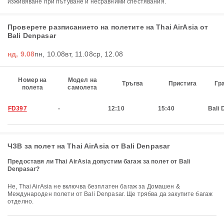
изживяване при пътуване и несравними спестявания.
Проверете разписанието на полетите на Thai AirAsia от
Bali Denpasar
нд, 9.08
пн, 10.08
вт, 11.08
ср, 12.08
Номер на
Модел на
Тръгва
Пристига
Гр
полета
самолета
FD397
-
12:10
15:40
Bali 
ЧЗВ за полет на Thai AirAsia от Bali Denpasar
Предоставя ли Thai AirAsia допустим багаж за полет от Bali
Denpasar?
Не, Thai AirAsia не включва безплатен багаж за Домашен &
Международен полети от Bali Denpasar. Ще трябва да закупите багаж
отделно.