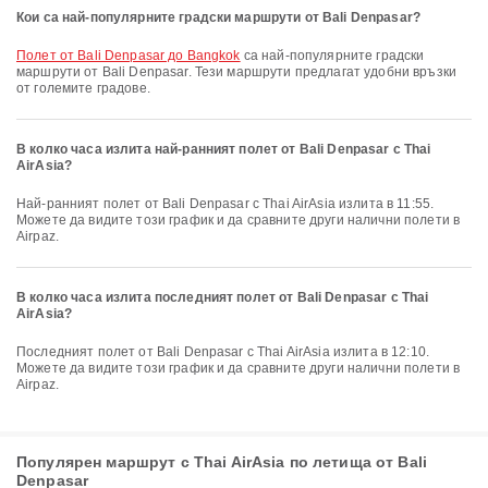
Кои са най-популярните градски маршрути от Bali Denpasar?
полет от Bali Denpasar до Bangkok
са най-популярните градски
маршрути от Bali Denpasar. Тези маршрути предлагат удобни връзки
от големите градове.
В колко часа излита най-ранният полет от Bali Denpasar с Thai
AirAsia?
Най-ранният полет от Bali Denpasar с Thai AirAsia излита в 11:55.
Можете да видите този график и да сравните други налични полети в
Airpaz.
В колко часа излита последният полет от Bali Denpasar с Thai
AirAsia?
Последният полет от Bali Denpasar с Thai AirAsia излита в 12:10.
Можете да видите този график и да сравните други налични полети в
Airpaz.
Популярен маршрут с Thai AirAsia по летища от Bali
Denpasar