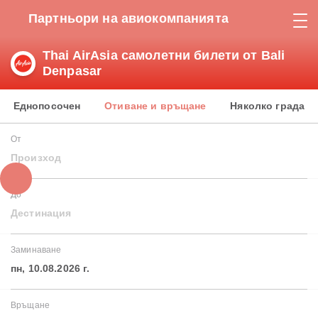
Партньори на авиокомпанията
Thai AirAsia самолетни билети от Bali
Denpasar
Еднопосочен
Отиване и връщане
Няколко града
От
Произход
До
Дестинация
Заминаване
пн, 10.08.2026 г.
Връщане