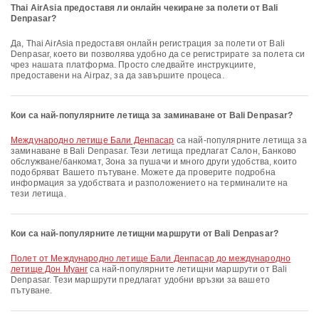
Thai AirAsia предоставя ли онлайн чекиране за полети от Bali
Denpasar?
Да, Thai AirAsia предоставя онлайн регистрация за полети от Bali
Denpasar, което ви позволява удобно да се регистрирате за полета си
чрез нашата платформа. Просто следвайте инструкциите,
предоставени на Airpaz, за да завършите процеса.
Кои са най-популярните летища за заминаване от Bali Denpasar?
Международно летище Бали Денпасар
са най-популярните летища за
заминаване в Bali Denpasar. Тези летища предлагат Салон, Банково
обслужване/банкомат, Зона за пушачи и много други удобства, които
подобряват Вашето пътуване. Можете да проверите подробна
информация за удобствата и разположението на терминалите на
тези летища.
Кои са най-популярните летищни маршрути от Bali Denpasar?
полет от Международно летище Бали Денпасар до международно
летище Дон Муанг
са най-популярните летищни маршрути от Bali
Denpasar. Тези маршрути предлагат удобни връзки за вашето
пътуване.