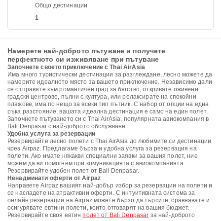
Общо дестинации
1
Намерете най-доброто пътуване и получете
перфектното си изживяване при пътуване
Започнете своето приключение с Thai AirAsia
Има много туристически дестинации за разглеждане, лесно можете да
намерите идеалното място за вашето приключение. Независимо дали
се отправяте към романтичен град за бягство, откривате оживени
градски центрове, пълни с култура, или релаксирате на спокойни
плажове, има по нещо за всеки тип пътник. С набор от опции на една
ръка разстояние, вашата идеална дестинация е само на един полет.
Започнете пътуването си с Thai AirAsia, популярната авиокомпания в
Bali Denpasar с най-доброто обслужване.
Удобна услуга за резервации
Резервирайте лесно полети с Thai AirAsia до любимите си дестинации
чрез Airpaz. Предлагаме бърза и удобна услуга за резервация на
полети. Ако имате някакви специални заявки за вашия полет, ние
можем да ви помогнем при комуникацията с авиокомпанията.
Резервирайте удобен полет от Bali Denpasar.
Ненадминати оферти от Airpaz
Направете Airpaz вашият най-добър избор за резервации на полети и
се насладете на атрактивни оферти. С интуитивната система за
онлайн резервации на Airpaz можете бързо да търсите, сравнявате и
осигурявате евтини полети, които отговарят на вашия бюджет.
Резервирайте своя евтин
полет от Bali Denpasar
за най-доброто