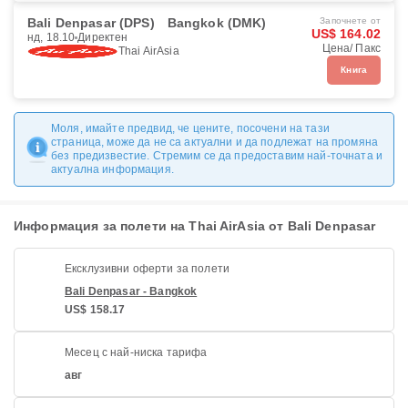
Bali Denpasar (DPS)
Bangkok (DMK)
Започнете от
US$ 164.02
нд, 18.10
Директен
Цена/ Пакс
Thai AirAsia
Книга
Моля, имайте предвид, че цените, посочени на тази
страница, може да не са актуални и да подлежат на промяна
без предизвестие. Стремим се да предоставим най-точната и
актуална информация.
Информация за полети на Thai AirAsia от Bali Denpasar
Ексклузивни оферти за полети
Bali Denpasar - Bangkok
US$ 158.17
Месец с най-ниска тарифа
авг