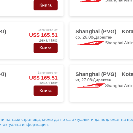
Книга
Започнете от
KI)
Shanghai (PVG)
Kota
US$ 165.51
ср, 26.08
Директен
Цена/ Пакс
Shanghai Airli
Книга
Започнете от
KI)
Shanghai (PVG)
Kota
US$ 165.51
чт, 27.08
Директен
Цена/ Пакс
Shanghai Airli
Книга
ни на тази страница, може да не са актуални и да подлежат на п
 и актуална информация.