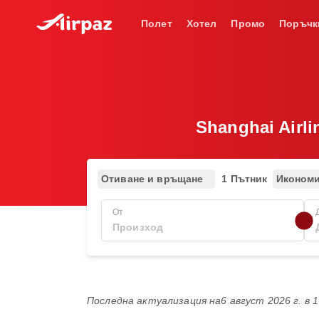
Полет
Хотел
Промо
Поръчк
Shanghai Airl
Отиване и връщане
1 Пътник
Иконом
От
Последна актуализация на
6 август 2026 г. в 