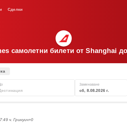
и
Сделки
ines самолетни билети от Shanghai до
ика
До
Заминаване
сб, 8.08.2026 г.
17:49 ч. Гринуич+0