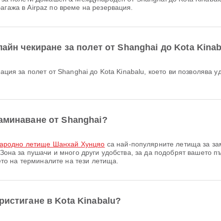
агажа в Airpaz по време на резервация.
лайн чекиране за полет от Shanghai до Kota Kina
заминаване от Shanghai?
ародно летище Шанхай Хунцяо
са най-популярните летища за за
, Зона за пушачи и много други удобства, за да подобрят вашето 
о на терминалите на тези летища.
ристигане в Kota Kinabalu?