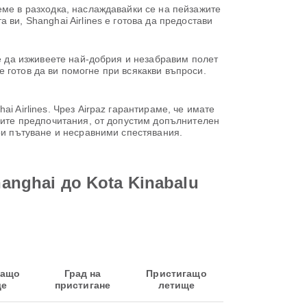
еме в разходка, наслаждавайки се на пейзажите
ви, Shanghai Airlines е готова да предостави
те да изживеете най-добрия и незабравим полет
 е готов да ви помогне при всякакви въпроси.
i Airlines. Чрез Airpaz гарантираме, че имате
шите предпочитания, от допустим допълнителен
ри пътуване и несравними спестявания.
anghai до Kota Kinabalu
ващо
Град на
Пристигащо
ще
пристигане
летище