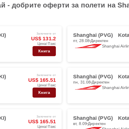
й - добрите оферти за полети на Shan
Започнете от
KI)
Shanghai (PVG)
Kota
US$ 131.2
пт, 28.08
Директен
Цена/ Пакс
Shanghai Airli
Книга
Започнете от
KI)
Shanghai (PVG)
Kota
US$ 165.51
пн, 31.08
Директен
Цена/ Пакс
Shanghai Airli
Книга
Започнете от
KI)
Shanghai (PVG)
Kota
US$ 165.51
вт, 8.09
Директен
Цена/ Пакс
Shanghai Airli