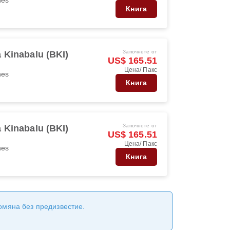
Книга
Започнете от
 Kinabalu (BKI)
US$ 165.51
Цена/ Пакс
nes
Книга
Започнете от
 Kinabalu (BKI)
US$ 165.51
Цена/ Пакс
nes
Книга
ромяна без предизвестие.