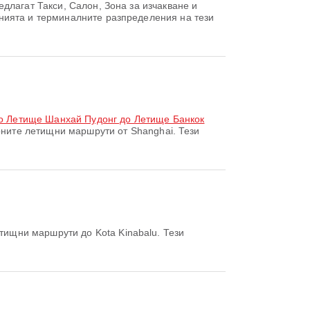
длагат Такси, Салон, Зона за изчакване и
нията и терминалните разпределения на тези
о Летище Шанхай Пудонг до Летище Банкок
ните летищни маршрути от Shanghai. Тези
тищни маршрути до Kota Kinabalu. Тези