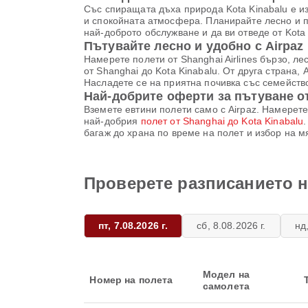
Със спиращата дъха природа Kota Kinabalu е и
и спокойната атмосфера. Планирайте лесно и пр
най-доброто обслужване и да ви отведе от Kota 
Пътувайте лесно и удобно с Airpaz
Намерете полети от Shanghai Airlines бързо, л
от Shanghai до Kota Kinabalu. От друга страна, 
Насладете се на приятна почивка със семейство
Най-добрите оферти за пътуване от
Вземете евтини полети само с Airpaz. Намерете
най-добрия
полет от Shanghai до Kota Kinabalu
багаж до храна по време на полет и избор на м
Проверете разписанието на
пт, 7.08.2026 г.
сб, 8.08.2026 г.
нд,
Модел на
Номер на полета
самолета