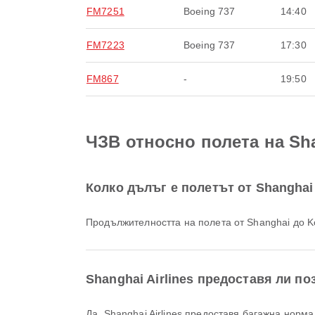
FM7251
Boeing 737
14:40
FM7223
Boeing 737
17:30
FM867
-
19:50
ЧЗВ относно полета на Sha
Колко дълъг е полетът от Shanghai 
Продължителността на полета от Shanghai до Ko
Shanghai Airlines предоставя ли по
Да, Shanghai Airlines предоставя багажна норма за полети Домашен & Международен от Shanghai до Kota Kinabalu. Подробностите варират според типа билет и