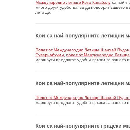
Международно летище Кота Кинабалу
са най-по
много други удобства, за да подобрят вашето
летища.
Кои са най-популярните летищни м
полет от Международно Летище Шанхай Пудон
Суварнабхуми
,
полет от Международно Летище
маршрути предлагат удобни връзки за вашето п
Кои са най-популярните летищни м
полет от Международно Летище Шанхай Пудон
маршрути предлагат удобни връзки за вашето п
Кои са най-популярните градски м