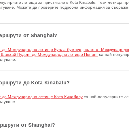
пулярните летища за пристигане в Kota Kinabalu. Тези летища пре
 пътуване. Можете да проверите подробна информация за съоръже
аршрути от Shanghai?
г до Международно летище Куала Лумпур
,
полет от Международн
 Шанхай Пудонг до Международно летище Пенанг
са най-популяр
ътуване.
аршрути до Kota Kinabalu?
г до Международно летище Кота Кинабалу
са най-популярните ле
ътуване.
аршрути от Shanghai?