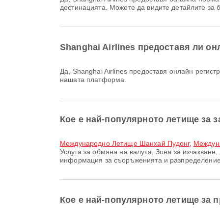
дестинацията. Можете да видите детайлите за б
Shanghai Airlines предоставя ли он
Да, Shanghai Airlines предоставя онлайн регистрация за полет от Shanghai до Kota Kinabalu, което ви позволява удобно да се регистрирате за полета си чрез
нашата платформа.
Кое е най-популярното летище за 
Международно Летище Шанхай Пудонг
,
Междун
Услуга за обмяна на валута, Зона за изчакване
информация за съоръженията и разпределениет
Кое е най-популярното летище за п