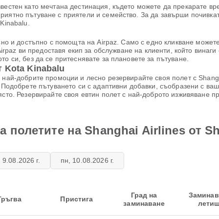
звестен като мечтана дестинация, където можете да прекарате вр
иятно пътуване с приятели и семейство. За да завърши почивката 
Kinabalu.
есно и достъпно с помощта на Airpaz. Само с едно кликване може
Airpaz ви предоставя екип за обслужване на клиенти, който винаги
то си, без да се притеснявате за плановете за пътуване.
 Kota Kinabalu
 най-добрите промоции и лесно резервирайте своя полет с Shangha
. Подобрете пътуването си с адаптивни добавки, съобразени с ва
ясто. Резервирайте своя евтин полет с най-доброто изживяване п
 полетите на Shanghai Airlines от Sh
 9.08.2026 г.
пн, 10.08.2026 г.
Град на
Замина
Тръгва
Пристига
заминаване
лети