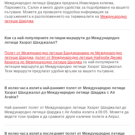
Международно летище Шарджа предлага Инвалидна количка,
Паркоместа, Салон и много други удобства за подобряване на вашето
пътуване. Можете да проверите подробна информация за
съоръженията и разположението на терминалите на
Международно
летище Шарджа
.
Кои са най-популярните летищни маршрути до Международно
летище Хазрат Шахджалал?
полет от Международно летище Бандаранаике до Международно
летище Шарджа
,
полет от Международно летище Найроби Джомо
Кенията до Международно летище Шарджа
са най-популярните
летищни маршрути до Международно летище Хазрат Шахджалал.
Тези маршрути предлагат удобни връзки за вашето пътуване.
В колко часа излита най-ранният полет от Международно летище
Хазрат Шахджалал до Международно летище Шарджа с Air
Arabia?
Най-ранният полет от Международно летище Хазрат Шахджалал до
Международно летище Шарджа с Air Arabia излита в 06:05. Можете да
видите този график и да сравните други налични полети в Airpaz.
В колко часа излита последният полет от Международно летище