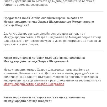
билет и дестинацията. Можете да видите детайлите за багажа в
Airpaz по време на резервация.
Предоставя ли Air Arabia онлайн чекиране за полет от
Международно летище Хазрат Шахджалал до Международно
летище Шарджа?
Да, Air Arabia предоставя онлайн регистрация за полет от
Международно летище Хазрат Шахджалал до Международно летище
Шарджа, което ви позволява удобно да се регистрирате за полета си
чрез нашата платформа.
Какви терминали и летищни съоръжения са налични на
Международно летище Хазрат Шахджалал?
Международно летище Хазрат Шахджалал предлага Зона за
изчакване, Клиника и аптеки, Детска стая и много други удобства за
подобряване на вашето пътуване. Можете да проверите подробна
информация за съоръженията и разположението на терминалите на
Международно летище Хазрат Шахджалал
.
Какви терминали и летищни съоръжения са налични на
Международно летище Шарджа?