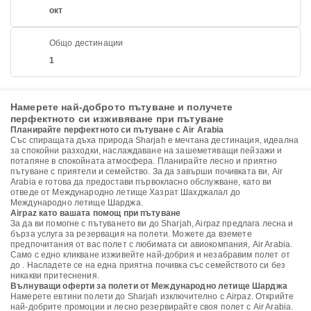
окт
Общо дестинации
1
Намерете най-доброто пътуване и получете
перфектното си изживяване при пътуване
Планирайте перфектното си пътуване с Air Arabia
Със спиращата дъха природа Sharjah е мечтана дестинация, идеална
за спокойни разходки, наслаждаване на зашеметяващи пейзажи и
потапяне в спокойната атмосфера. Планирайте лесно и приятно
пътуване с приятели и семейство. За да завърши почивката ви, Air
Arabia е готова да предостави първокласно обслужване, като ви
отведе от Международно летище Хазрат Шахджалал до
Международно летище Шарджа.
Airpaz като вашата помощ при пътуване
За да ви помогне с пътуването ви до Sharjah, Airpaz предлага лесна и
бърза услуга за резервация на полети. Можете да вземете
предпочитания от вас полет с любимата си авиокомпания, Air Arabia.
Само с едно кликване изживейте най-добрия и незабравим полет от
до . Насладете се на една приятна почивка със семейството си без
никакви притеснения.
Вълнуващи оферти за полети от Международно летище Шарджа
Намерете евтини полети до Sharjah изключително с Airpaz. Открийте
най-добрите промоции и лесно резервирайте своя полет с Air Arabia.