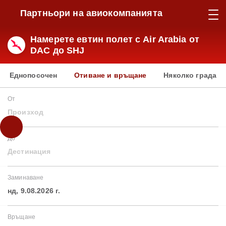
Партньори на авиокомпанията
Намерете евтин полет с Air Arabia от
DAC до SHJ
Еднопосочен
Отиване и връщане
Няколко града
От
Произход
До
Дестинация
Заминаване
нд, 9.08.2026 г.
Връщане