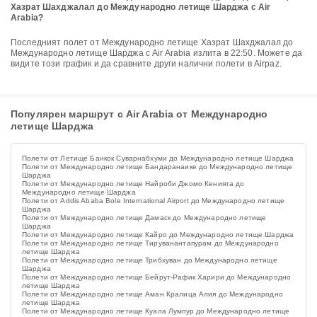
Хазрат Шахджалал до Международно летище Шарджа с Air
Arabia?
Последният полет от Международно летище Хазрат Шахджалал до
Международно летище Шарджа с Air Arabia излита в 22:50. Можете да
видите този график и да сравните други налични полети в Airpaz.
Популярен маршрут с Air Arabia от Международно
летище Шарджа
Полети от Летище Банкок Суварнабхуми до Международно летище Шарджа
Полети от Международно летище Бандаранаике до Международно летище
Шарджа
Полети от Международно летище Найроби Джомо Кенията до
Международно летище Шарджа
Полети от Addis Ababa Bole International Airport до Международно летище
Шарджа
Полети от Международно летище Дамаск до Международно летище
Шарджа
Полети от Международно летище Кайро до Международно летище Шарджа
Полети от Международно летище Тируванантапурам до Международно
летище Шарджа
Полети от Международно летище Трибхуван до Международно летище
Шарджа
Полети от Международно летище Бейрут-Рафик Харири до Международно
летище Шарджа
Полети от Международно летище Аман Кралица Алия до Международно
летище Шарджа
Полети от Международно летище Куала Лумпур до Международно летище