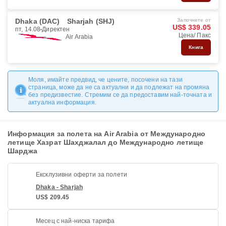
Dhaka (DAC)
Sharjah (SHJ)
Започнете от
US$ 339.05
пт, 14.08
Директен
Цена/ Пакс
Air Arabia
Книга
Моля, имайте предвид, че цените, посочени на тази
страница, може да не са актуални и да подлежат на промяна
без предизвестие. Стремим се да предоставим най-точната и
актуална информация.
Информация за полета на Air Arabia от Международно
летище Хазрат Шахджалал до Международно летище
Шарджа
Ексклузивни оферти за полети
Dhaka - Sharjah
US$ 209.45
Месец с най-ниска тарифа