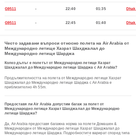
G9511
-
22:40
01:35
Dhak
G9511
-
22:45
01:40
Dhak
Често задавани въпроси относно полета на Air Arabia от
Международно летище Хазрат Шахджалал до
Международно летище Шарджа
Колко дълъг е полетът от Международно летище Хазрат
Шахджалал до Международно летище Шарджа с Air Arabia?
Продължителността на полета от Международно летище Хазрат
Шахджалал до Международно летище Шарджа с Air Arabia е
приблизително 4h 55m.
Предоставя ли Air Arabia допустим багаж за полет от
Международно летище Хазрат Шахджалал до Международно
летище Шарджа?
Да, Air Arabia предоставя багажна норма за полети Домашен &
Международен от Международно летище Хазрат Шахджалал до
Международно летище Шарджа. Подробностите варират според типа