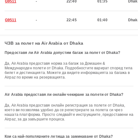
G9511
-
22:40
01:35
Dhak
G9511
-
22:45
01:40
Dhak
ЧЗВ за полет на Air Arabia от Dhaka
Предоставя ли Air Arabia допустим багаж за полет от Dhaka?
Да, Air Arabia предоставя норма за багаж за Домашен &
Международен полети от Dhaka. Подробностите варират според типа
билет и дестинацията. Можете да видите информацията за багажа в
Airpaz по време на резервацията.
Air Arabia предоставя ли онлайн чекиране за полети от Dhaka?
Да, Air Arabia предоставя онлайн регистрация за полети от Dhaka,
което ви позволява удобно да се регистрирате за полета си чрез
нашата платформа. Просто следвайте инструкциите, предоставени на
Airpaz, за да завършите процеса.
Кои са най-популярните летища за заминаване от Dhaka?