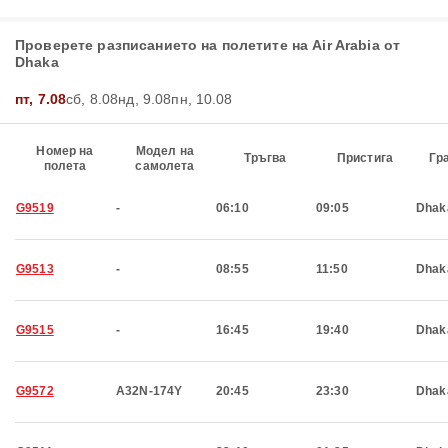
Проверете разписанието на полетите на Air Arabia от
Dhaka
пт, 7.08
сб, 8.08
нд, 9.08
пн, 10.08
Номер на
Модел на
Тръгва
Пристига
Гр
полета
самолета
G9519
-
06:10
09:05
Dhak
G9513
-
08:55
11:50
Dhak
G9515
-
16:45
19:40
Dhak
G9572
A32N-174Y
20:45
23:30
Dhak