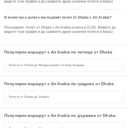
видите този график и да сравните други налични полети в Airpaz.
В колко часа излита последният полет от Dhaka с Air Arabia?
Последният полет от Dhaka с Air Arabia излита в 22:50. Можете да
видите този график и да сравните други налични полети в Airpaz.
Популярен маршрут с Air Arabia по летища от Dhaka
Полети от Dhaka до Международно летище Шарджа
Популярен маршрут с Air Arabia по градове от Dhaka
Полети от Dhaka до Sharjah
Популярен маршрут с Air Arabia по държави от Dhaka