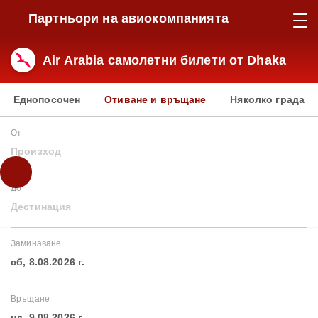
Партньори на авиокомпанията
Air Arabia самолетни билети от Dhaka
Еднопосочен
Отиване и връщане
Няколко града
От
Произход
До
Дестинация
Заминаване
сб, 8.08.2026 г.
Връщане
нд, 9.08.2026 г.