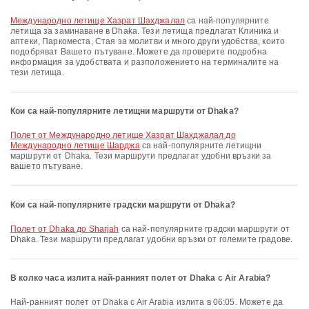
Международно летище Хазрат Шахджалал
са най-популярните
летища за заминаване в Dhaka. Тези летища предлагат Клиника и
аптеки, Паркоместа, Стая за молитви и много други удобства, които
подобряват Вашето пътуване. Можете да проверите подробна
информация за удобствата и разположението на терминалите на
тези летища.
Кои са най-популярните летищни маршрути от Dhaka?
полет от Международно летище Хазрат Шахджалал до
Международно летище Шарджа
са най-популярните летищни
маршрути от Dhaka. Тези маршрути предлагат удобни връзки за
вашето пътуване.
Кои са най-популярните градски маршрути от Dhaka?
полет от Dhaka до Sharjah
са най-популярните градски маршрути от
Dhaka. Тези маршрути предлагат удобни връзки от големите градове.
В колко часа излита най-ранният полет от Dhaka с Air Arabia?
Най-ранният полет от Dhaka с Air Arabia излита в 06:05. Можете да