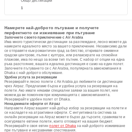
Общо дестинации
1
Намерете най-доброто пътуване и получете
перфектното си изживяване при пътуване
Започнете своето приключение с Air Arabia
Има много туристически дестинации за разглеждане, лесно можете да
намерите идеалното място за вашето приключение. Независимо дали
се отправяте към романтичен град за бягство, откривате оживени
градски центрове, пълни с култура, или релаксирате на спокойни
плажове, има по нещо за всеки тип пътник. С набор от опции на една
ръка разстояние, вашата идеална дестинация е само на един полет.
Започнете пътуването си с Air Arabia, популярната авиокомпания в
Dhaka с най-доброто обслужване.
Удобна услуга за резервации
Резервирайте лесно полети с Air Arabia до любимите си дестинации
чрез Airpaz. Предлагаме бърза и удобна услуга за резервация на
полети. Ако имате някакви специални заявки за вашия полет, ние
можем да ви помогнем при комуникацията с авиокомпанията.
Резервирайте удобен полет от Dhaka.
Ненадминати оферти от Airpaz
Направете Airpaz вашият най-добър избор за резервации на полети и
се насладете на атрактивни оферти. С интуитивната система за
онлайн резервации на Airpaz можете бързо да търсите, сравнявате и
осигурявате евтини полети, които отговарят на вашия бюджет.
Резервирайте своя евтин
полет от Dhaka
за най-доброто изживяване
при пътуване и несравними спестявания.