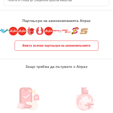
Полети от Dhaka до Обединени арабски емирства
Партньори на авиокомпанията Airpaz
Вижте всички партньори на авиокомпаниите
Защо трябва да пътувате с Airpaz