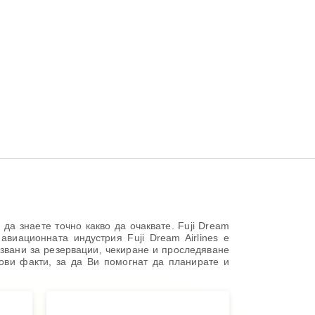
да знаете точно какво да очаквате. Fuji Dream
виационната индустрия Fuji Dream Airlines е
лзвани за резервации, чекиране и проследяване
ови факти, за да Ви помогнат да планирате и