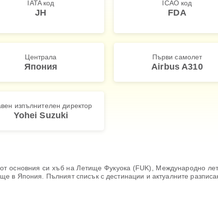
IATA код
ICAO код
JH
FDA
Централа
Първи самолет
Япония
Airbus A310
авен изпълнителен директор
Yohei Suzuki
ти от основния си хъб на Летище Фукуока (FUK), Международно л
алище в Япония. Пълният списък с дестинации и актуалните разписан