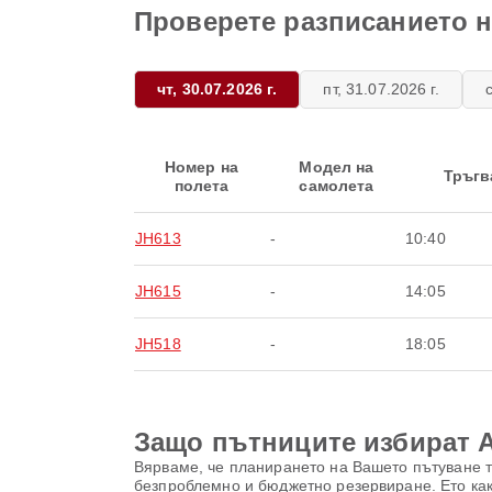
Проверете разписанието на
чт, 30.07.2026 г.
пт, 31.07.2026 г.
Номер на
Модел на
Тръгв
полета
самолета
JH613
-
10:40
JH615
-
14:05
JH518
-
18:05
Защо пътниците избират Ai
Вярваме, че планирането на Вашето пътуване тр
безпроблемно и бюджетно резервиране. Ето как