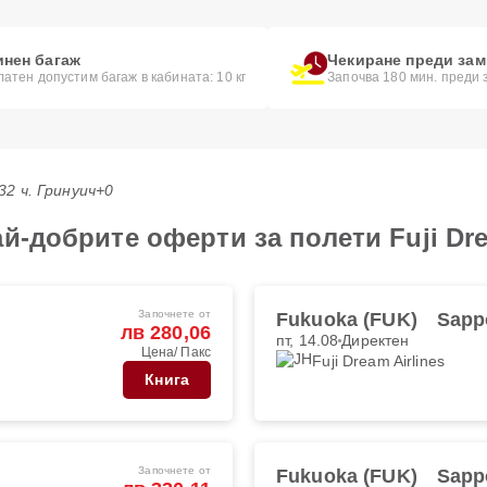
инен багаж
Чекиране преди за
атен допустим багаж в кабината: 10 кг
Започва 180 мин. преди
:32 ч. Гринуич+0
й-добрите оферти за полети Fuji Dre
Започнете от
Fukuoka (FUK)
Sapp
лв 280,06
пт, 14.08
Директен
Цена/ Пакс
Fuji Dream Airlines
Книга
Започнете от
Fukuoka (FUK)
Sapp