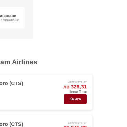
минаване
 заминаване
am Airlines
Започнете от
oro (CTS)
лв 326,31
Цена/ Пакс
Книга
Започнете от
oro (CTS)