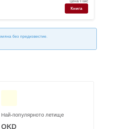
Цена/ Пакс
Книга
ромяна без предизвестие.
Най-популярното летище
OKD