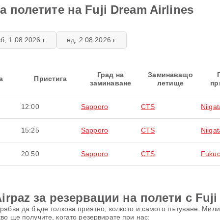
 полетите на Fuji Dream Airlines
сб, 1.08.2026 г.
нд, 2.08.2026 г.
Град на
Заминаващо
а
Пристига
заминаване
летище
пр
12:00
Sapporo
CTS
Niigat
15:25
Sapporo
CTS
Niigat
20:50
Sapporo
CTS
Fuku
rpaz за резервации на полети с Fuji 
ябва да бъде толкова приятно, колкото и самото пътуване. Милио
во ще получите, когато резервирате при нас: