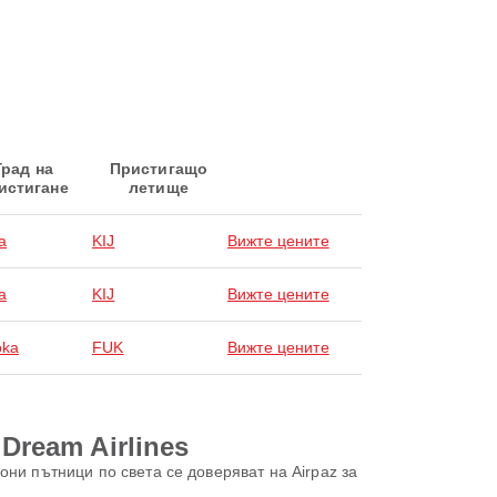
Град на
Пристигащо
истигане
летище
a
KIJ
Вижте цените
a
KIJ
Вижте цените
oka
FUK
Вижте цените
Dream Airlines
ни пътници по света се доверяват на Airpaz за