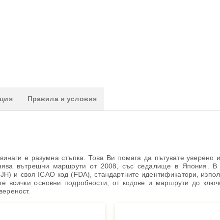
ация
Правила и условия
инаги е разумна стъпка. Това Ви помага да пътувате уверено и 
ълнява вътрешни маршрути от 2008, със седалище в Япония. В а
JH) и своя ICAO код (FDA), стандартните идентификатори, изпо
те всички основни подробности, от кодове и маршрути до ключ
вереност.