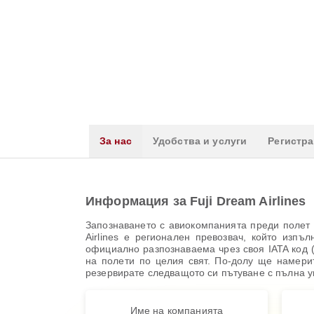
За нас
Удобства и услуги
Регистр
Информация за Fuji Dream Airlines
Запознаването с авиокомпанията преди полет в
Airlines е регионален превозвач, който изп
официално разпознаваема чрез своя IATA код (
на полети по целия свят. По-долу ще намери
резервирате следващото си пътуване с пълна у
Име на компанията