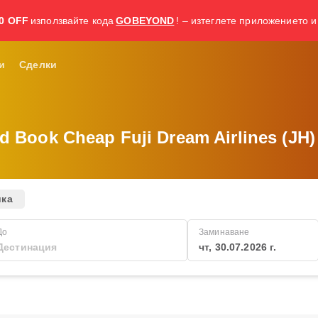
0 OFF
използвайте кода
GOBEYOND
! – изтеглете приложението и
и
Сделки
d Book Cheap Fuji Dream Airlines (JH) 
ика
До
Заминаване
чт, 30.07.2026 г.