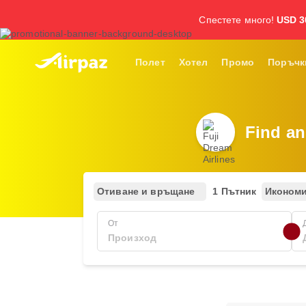
Спестете много!
USD 3
Полет
Хотел
Промо
Поръчк
Find an
Отиване и връщане
1 Пътник
Иконом
От