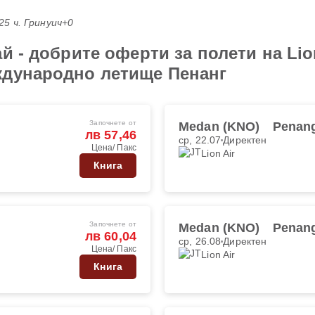
:25 ч. Гринуич+0
й - добрите оферти за полети на Li
ждународно летище Пенанг
Започнете от
Medan (KNO)
Penang
лв 57,46
ср, 22.07
Директен
Цена/ Пакс
Lion Air
Книга
Започнете от
Medan (KNO)
Penang
лв 60,04
ср, 26.08
Директен
Цена/ Пакс
Lion Air
Книга