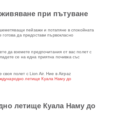
зживяване при пътуване
ашеметяващи пейзажи и потапяне в спокойната
 е готова да предостави първокласно
жете да вземете предпочитания от вас полет с
сладете се на една приятна почивка със
воя полет с Lion Air. Ние в Airpaz
еждународно летище Куала Наму до
одно летище Куала Наму до