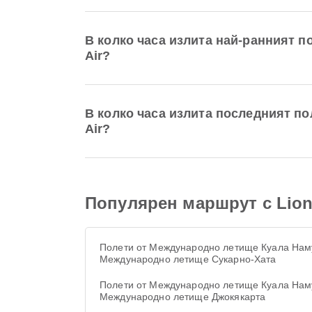
В колко часа излита най-ранният 
Air?
В колко часа излита последният п
Air?
Популярен маршрут с Lion
Полети от Международно летище Куала Нам
Международно летище Сукарно-Хата
Полети от Международно летище Куала Нам
Международно летище Джокякарта