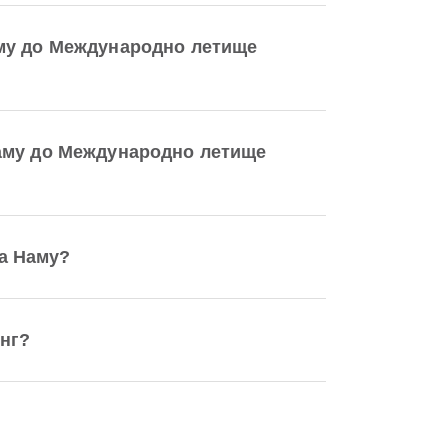
аму до Международно летище
Наму до Международно летище
а Наму?
нг?