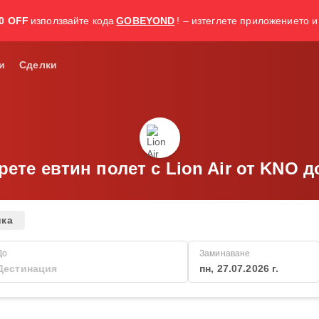
0 OFF
използвайте кода
GOBEYOND
! – изтеглете приложението и
и
Сделки
ете евтин полет с Lion Air от KNO 
ика
До
Заминаване
пн, 27.07.2026 г.