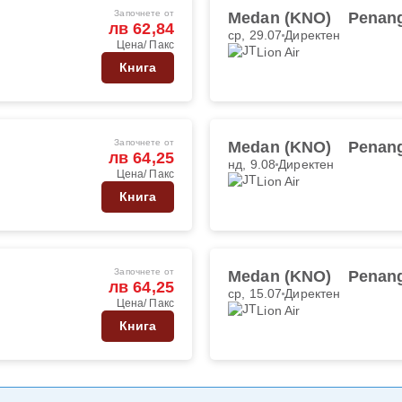
Започнете от
Medan (KNO)
Penang
лв 62,84
ср, 29.07
Директен
Цена/ Пакс
Lion Air
Книга
Започнете от
Medan (KNO)
Penang
лв 64,25
нд, 9.08
Директен
Цена/ Пакс
Lion Air
Книга
Започнете от
Medan (KNO)
Penang
лв 64,25
ср, 15.07
Директен
Цена/ Пакс
Lion Air
Книга