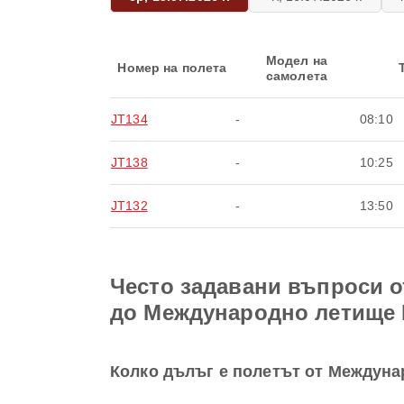
Модел на
Номер на полета
самолета
JT134
-
08:10
JT138
-
10:25
JT132
-
13:50
Често задавани въпроси о
до Международно летище 
Колко дълъг е полетът от Междуна