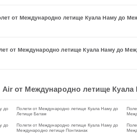
полет от Международно летище Куала Наму до Ме
олет от Международно летище Куала Наму до Меж
 Air от Международно летище Куала
у до
Полети от Международно летище Куала Наму до
Поле
Летище Батам
Межд
у до
Полети от Международно летище Куала Наму до
Поле
Международно летище Понтианак
Межд