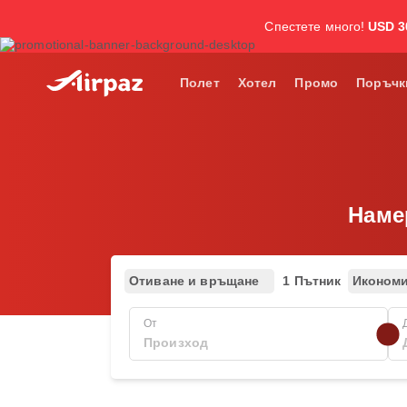
Спестете много!
USD 3
Полет
Хотел
Промо
Поръчк
Намер
Отиване и връщане
1 Пътник
Иконом
От