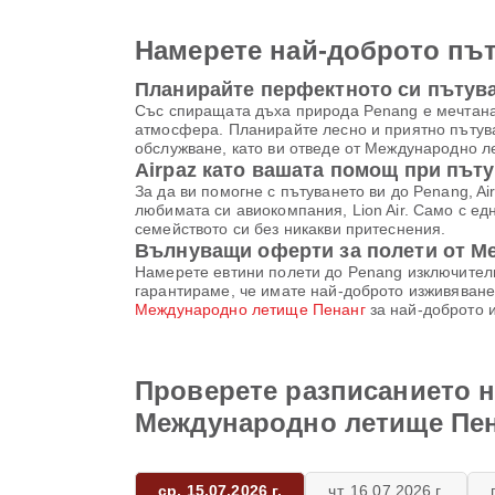
Намерете най-доброто път
Планирайте перфектното си пътуван
Със спиращата дъха природа Penang е мечтана
атмосфера. Планирайте лесно и приятно пътуван
обслужване, като ви отведе от Международно 
Airpaz като вашата помощ при път
За да ви помогне с пътуването ви до Penang, A
любимата си авиокомпания, Lion Air. Само с ед
семейството си без никакви притеснения.
Вълнуващи оферти за полети от М
Намерете евтини полети до Penang изключително
гарантираме, че имате най-доброто изживяване
Международно летище Пенанг
за най-доброто 
Проверете разписанието н
Международно летище Пе
ср, 15.07.2026 г.
чт, 16.07.2026 г.