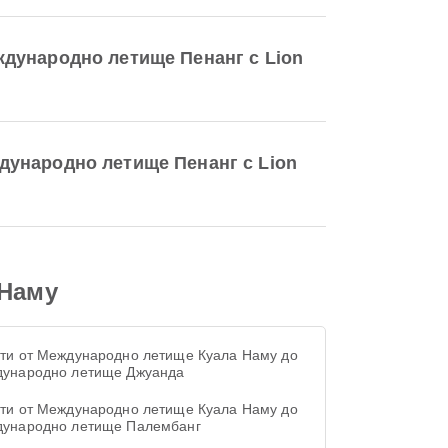
ждународно летище Пенанг с Lion
дународно летище Пенанг с Lion
 Наму
ти от Международно летище Куала Наму до
ународно летище Джуанда
ти от Международно летище Куала Наму до
ународно летище Палембанг