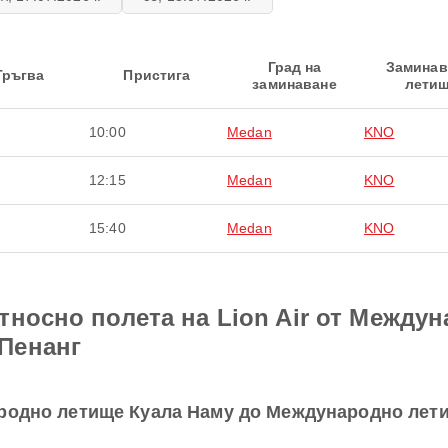
Град на
Замина
Тръгва
Пристига
заминаване
лети
10:00
Medan
KNO
12:15
Medan
KNO
15:40
Medan
KNO
тносно полета на Lion Air от Между
Пенанг
родно летище Куала Наму до Международно летищ