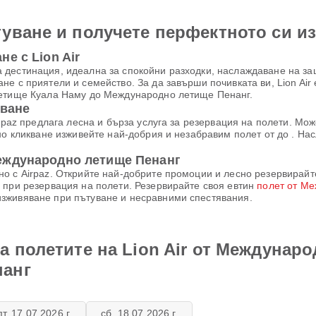
уване и получете перфектното си и
е с Lion Air
 дестинация, идеална за спокойни разходки, наслаждаване на з
е с приятели и семейство. За да завърши почивката ви, Lion Air
летище Куала Наму до Международно летище Пенанг.
уване
irpaz предлага лесна и бърза услуга за резервация на полети. Мо
но кликване изживейте най-добрия и незабравим полет от до . На
еждународно летище Пенанг
 с Airpaz. Открийте най-добрите промоции и лесно резервирайте с
 при резервация на полети. Резервирайте своя евтин
полет от М
изживяване при пътуване и несравними спестявания.
а полетите на Lion Air от Междунар
нанг
пт, 17.07.2026 г.
сб, 18.07.2026 г.