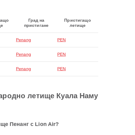
ващо
Град на
Пристигащо
ще
пристигане
летище
Penang
PEN
Penang
PEN
Penang
PEN
народно летище Куала Наму
е Пенанг с Lion Air?