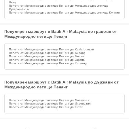
Наму
Полети от Международно летище Пенанг до Международно летище
Сукарно-Хата
Полети от Международно летище Пенанг до Международно летище Кунмин
Популярен маршрут с Batik Air Malaysia по градове от
Международно летище Пенанг
Полети от Международно летище Пенанг до Kuala Lumpur
Полети от Международно летище Пенанг до Subang
Полети от Международно летище Пенанг до Medan
Полети от Международно летище Пенанг до Jakarta
Полети от Международно летище Пенанг до Kunming
Популярен маршрут с Batik Air Malaysia по държави от
Международно летище Пенанг
Полети от Международно летище Пенанг до Малайзия
Полети от Международно летище Пенанг до Индонезия
Полети от Международно летище Пенанг до Китай