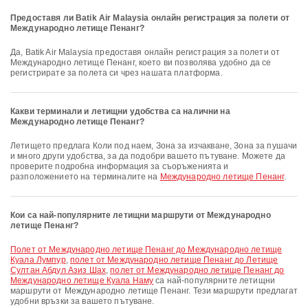
Предоставя ли Batik Air Malaysia онлайн регистрация за полети от
Международно летище Пенанг?
Да, Batik Air Malaysia предоставя онлайн регистрация за полети от
Международно летище Пенанг, което ви позволява удобно да се
регистрирате за полета си чрез нашата платформа.
Какви терминали и летищни удобства са налични на
Международно летище Пенанг?
Летището предлага Коли под наем, Зона за изчакване, Зона за пушачи
и много други удобства, за да подобри вашето пътуване. Можете да
проверите подробна информация за съоръженията и
разположението на терминалите на
Международно летище Пенанг
.
Кои са най-популярните летищни маршрути от Международно
летище Пенанг?
полет от Международно летище Пенанг до Международно летище
Куала Лумпур
,
полет от Международно летище Пенанг до Летище
Султан Абдул Азиз Шах
,
полет от Международно летище Пенанг до
Международно летище Куала Наму
са най-популярните летищни
маршрути от Международно летище Пенанг. Тези маршрути предлагат
удобни връзки за вашето пътуване.