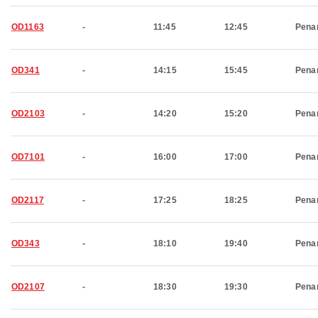
OD1163
-
11:45
12:45
Pena
OD341
-
14:15
15:45
Pena
OD2103
-
14:20
15:20
Pena
OD7101
-
16:00
17:00
Pena
OD2117
-
17:25
18:25
Pena
OD343
-
18:10
19:40
Pena
OD2107
-
18:30
19:30
Pena