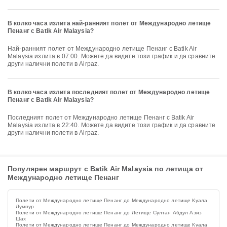
В колко часа излита най-ранният полет от Международно летище
Пенанг с Batik Air Malaysia?
Най-ранният полет от Международно летище Пенанг с Batik Air
Malaysia излита в 07:00. Можете да видите този график и да сравните
други налични полети в Airpaz.
В колко часа излита последният полет от Международно летище
Пенанг с Batik Air Malaysia?
Последният полет от Международно летище Пенанг с Batik Air
Malaysia излита в 22:40. Можете да видите този график и да сравните
други налични полети в Airpaz.
Популярен маршрут с Batik Air Malaysia по летища от
Международно летище Пенанг
Полети от Международно летище Пенанг до Международно летище Куала
Лумпур
Полети от Международно летище Пенанг до Летище Султан Абдул Азиз
Шах
Полети от Международно летище Пенанг до Международно летище Куала