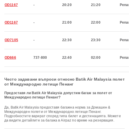
OD1167
-
20:20
21:20
Pena
OD1167
-
21:00
22:00
Pena
OD7105
-
22:30
23:30
Pena
OD666
737-800
22:40
02:00
Pena
Често задавани въпроси относно Batik Air Malaysia полет
от Международно летище Пенанг
Предоставя ли Batik Air Malaysia допустим багаж за полет от
Международно летище Пенанг?
Да, Batik Air Malaysia предоставя багажна норма за Домашен &
Международен полети от Международно летище Пенанг.
Подробностите варират според типа билет и дестинацията. Можете
да видите детайлите за багажа в Airpaz по време на резервация.