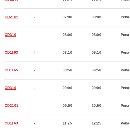
OD2105
-
07:00
08:00
Pena
OD310
-
08:00
08:00
Pena
OD1163
-
08:10
09:10
Pena
OD1165
-
08:50
09:50
Pena
OD310
-
09:00
09:00
Pena
OD2101
-
09:50
10:50
Pena
OD1163
-
11:25
12:25
Pena