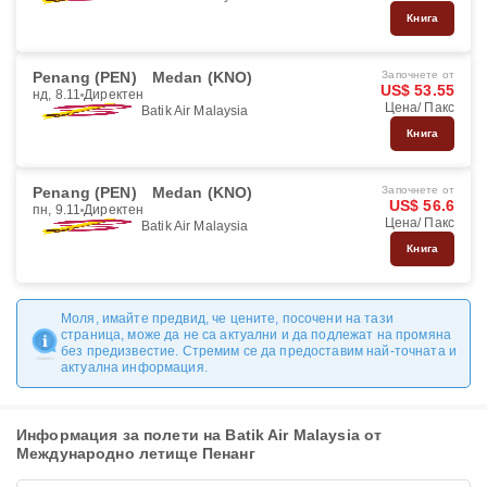
Книга
Penang (PEN)
Medan (KNO)
Започнете от
US$ 53.55
нд, 8.11
Директен
Цена/ Пакс
Batik Air Malaysia
Книга
Penang (PEN)
Medan (KNO)
Започнете от
US$ 56.6
пн, 9.11
Директен
Цена/ Пакс
Batik Air Malaysia
Книга
Моля, имайте предвид, че цените, посочени на тази
страница, може да не са актуални и да подлежат на промяна
без предизвестие. Стремим се да предоставим най-точната и
актуална информация.
Информация за полети на Batik Air Malaysia от
Международно летище Пенанг