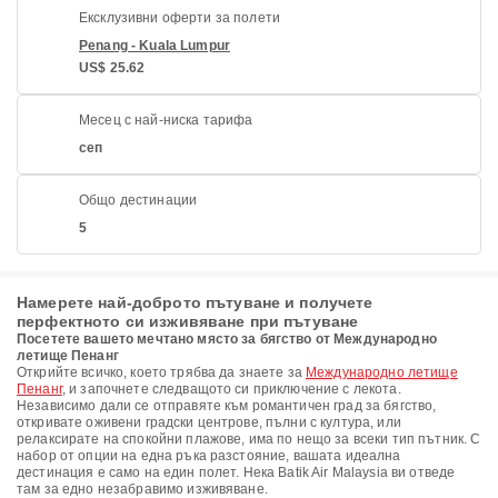
Ексклузивни оферти за полети
Penang - Kuala Lumpur
US$ 25.62
Месец с най-ниска тарифа
сеп
Общо дестинации
5
Намерете най-доброто пътуване и получете
перфектното си изживяване при пътуване
Посетете вашето мечтано място за бягство от Международно
летище Пенанг
Открийте всичко, което трябва да знаете за
Международно летище
Пенанг
, и започнете следващото си приключение с лекота.
Независимо дали се отправяте към романтичен град за бягство,
откривате оживени градски центрове, пълни с култура, или
релаксирате на спокойни плажове, има по нещо за всеки тип пътник. С
набор от опции на една ръка разстояние, вашата идеална
дестинация е само на един полет. Нека Batik Air Malaysia ви отведе
там за едно незабравимо изживяване.