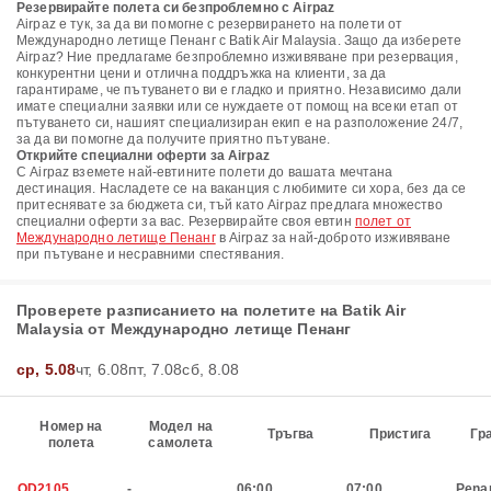
Резервирайте полета си безпроблемно с Airpaz
Airpaz е тук, за да ви помогне с резервирането на полети от
Международно летище Пенанг с Batik Air Malaysia. Защо да изберете
Airpaz? Ние предлагаме безпроблемно изживяване при резервация,
конкурентни цени и отлична поддръжка на клиенти, за да
гарантираме, че пътуването ви е гладко и приятно. Независимо дали
имате специални заявки или се нуждаете от помощ на всеки етап от
пътуването си, нашият специализиран екип е на разположение 24/7,
за да ви помогне да получите приятно пътуване.
Открийте специални оферти за Airpaz
С Airpaz вземете най-евтините полети до вашата мечтана
дестинация. Насладете се на ваканция с любимите си хора, без да се
притеснявате за бюджета си, тъй като Airpaz предлага множество
специални оферти за вас. Резервирайте своя евтин
полет от
Международно летище Пенанг
в Airpaz за най-доброто изживяване
при пътуване и несравними спестявания.
Проверете разписанието на полетите на Batik Air
Malaysia от Международно летище Пенанг
ср, 5.08
чт, 6.08
пт, 7.08
сб, 8.08
Номер на
Модел на
Тръгва
Пристига
Гр
полета
самолета
OD2105
-
06:00
07:00
Pena