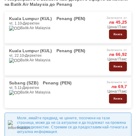
на Batik Air Malaysia до Penang
Kuala Lumpur (KUL)
Penang (PEN)
Започнете от
лв 45,25
чт, 1.10
Директен
Цена/ Пакс
Batik Air Malaysia
Книга
Kuala Lumpur (KUL)
Penang (PEN)
Започнете от
лв 66,92
чт, 22.10
Директен
Цена/ Пакс
Batik Air Malaysia
Книга
Subang (SZB)
Penang (PEN)
Започнете от
лв 69,7
чт, 5.11
Директен
Цена/ Пакс
Batik Air Malaysia
Книга
Моля, имайте предвид, че цените, посочени на тази
страница, може да не са актуални и да подлежат на промяна
без предизвестие. Стремим се да предоставим най-точната и
актуална информация.