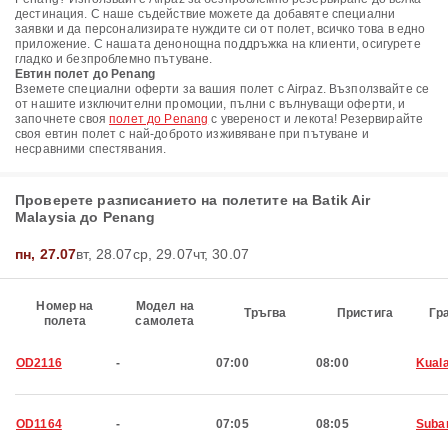
дестинация. С наше съдействие можете да добавяте специални
заявки и да персонализирате нуждите си от полет, всичко това в едно
приложение. С нашата денонощна поддръжка на клиенти, осигурете
гладко и безпроблемно пътуване.
Евтин полет до Penang
Вземете специални оферти за вашия полет с Airpaz. Възползвайте се
от нашите изключителни промоции, пълни с вълнуващи оферти, и
започнете своя
полет до Penang
с увереност и лекота! Резервирайте
своя евтин полет с най-доброто изживяване при пътуване и
несравними спестявания.
Проверете разписанието на полетите на Batik Air
Malaysia до Penang
пн, 27.07
вт, 28.07
ср, 29.07
чт, 30.07
Номер на
Модел на
Тръгва
Пристига
Гр
полета
самолета
OD2116
-
07:00
08:00
Kual
OD1164
-
07:05
08:05
Suba