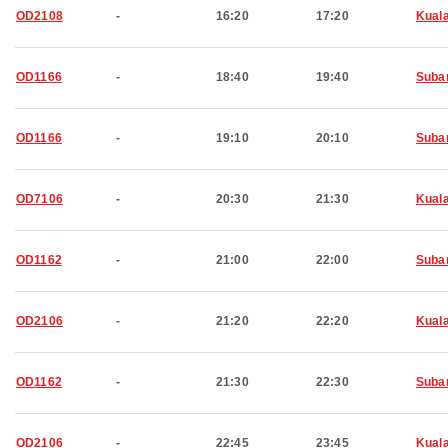
OD2108
-
16:20
17:20
Kual
OD1166
-
18:40
19:40
Suba
OD1166
-
19:10
20:10
Suba
OD7106
-
20:30
21:30
Kual
OD1162
-
21:00
22:00
Suba
OD2106
-
21:20
22:20
Kual
OD1162
-
21:30
22:30
Suba
OD2106
-
22:45
23:45
Kual