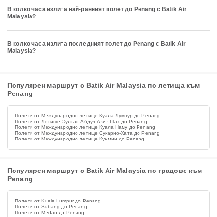
В колко часа излита най-ранният полет до Penang с Batik Air
Malaysia?
В колко часа излита последният полет до Penang с Batik Air
Malaysia?
Популярен маршрут с Batik Air Malaysia по летища към
Penang
Полети от Международно летище Куала Лумпур до Penang
Полети от Летище Султан Абдул Азиз Шах до Penang
Полети от Международно летище Куала Наму до Penang
Полети от Международно летище Сукарно-Хата до Penang
Полети от Международно летище Кунмин до Penang
Популярен маршрут с Batik Air Malaysia по градове към
Penang
Полети от Kuala Lumpur до Penang
Полети от Subang до Penang
Полети от Medan до Penang