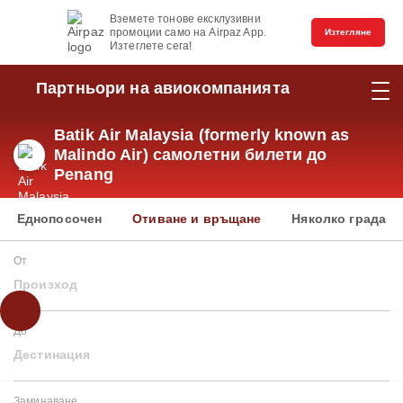
Вземете тонове ексклузивни
промоции само на Airpaz App.
Изтегляне
Изтеглете сега!
Партньори на авиокомпанията
Batik Air Malaysia (formerly known as
Malindo Air) самолетни билети до
Penang
Еднопосочен
Отиване и връщане
Няколко града
От
Произход
До
Дестинация
Заминаване