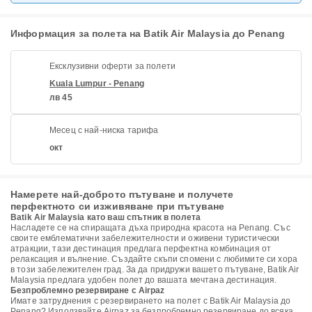
Информация за полета на Batik Air Malaysia до Penang
Ексклузивни оферти за полети
Kuala Lumpur - Penang
лв 45
Месец с най-ниска тарифа
окт
Намерете най-доброто пътуване и получете
перфектното си изживяване при пътуване
Batik Air Malaysia като ваш спътник в полета
Насладете се на спиращата дъха природна красота на Penang. Със
своите емблематични забележителности и оживени туристически
атракции, тази дестинация предлага перфектна комбинация от
релаксация и вълнение. Създайте скъпи спомени с любимите си хора
в този забележителен град. За да придружи вашето пътуване, Batik Air
Malaysia предлага удобен полет до вашата мечтана дестинация.
Безпроблемно резервиране с Airpaz
Имате затруднения с резервирането на полет с Batik Air Malaysia до
Penang? Използвайте Airpaz за безпроблемно резервиране до всяка