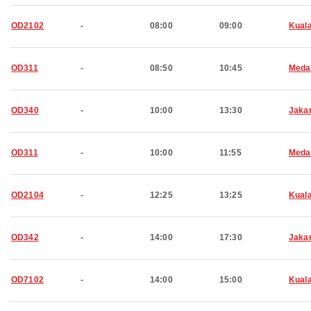
OD2102
-
08:00
09:00
Kual
OD311
-
08:50
10:45
Meda
OD340
-
10:00
13:30
Jaka
OD311
-
10:00
11:55
Meda
OD2104
-
12:25
13:25
Kual
OD342
-
14:00
17:30
Jaka
OD7102
-
14:00
15:00
Kual