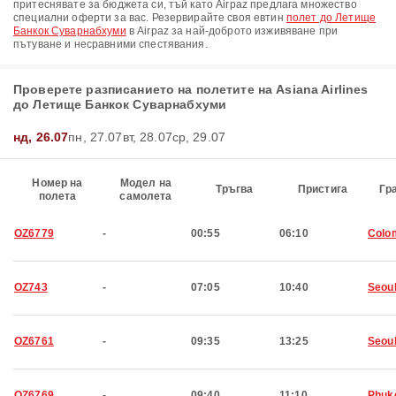
притеснявате за бюджета си, тъй като Airpaz предлага множество
специални оферти за вас. Резервирайте своя евтин
полет до Летище
Банкок Суварнабхуми
в Airpaz за най-доброто изживяване при
пътуване и несравними спестявания.
Проверете разписанието на полетите на Asiana Airlines
до Летище Банкок Суварнабхуми
нд, 26.07
пн, 27.07
вт, 28.07
ср, 29.07
Номер на
Модел на
Тръгва
Пристига
Гр
полета
самолета
OZ6779
-
00:55
06:10
Colo
OZ743
-
07:05
10:40
Seou
OZ6761
-
09:35
13:25
Seou
OZ6769
-
09:40
11:10
Phuk