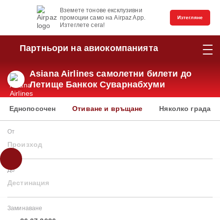
Вземете тонове ексклузивни
промоции само на Airpaz App.
Изтегляне
Изтеглете сега!
Партньори на авиокомпанията
Asiana Airlines самолетни билети до
Летище Банкок Суварнабхуми
Еднопосочен
Отиване и връщане
Няколко града
От
Произход
До
Дестинация
Заминаване