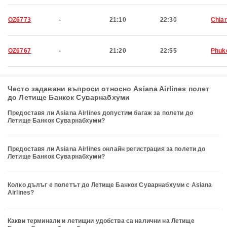
OZ6773
-
21:10
22:30
Chia
OZ6767
-
21:20
22:55
Phuk
Често задавани въпроси относно Asiana Airlines полет
до Летище Банкок Суварнабхуми
Предоставя ли Asiana Airlines допустим багаж за полети до
Летище Банкок Суварнабхуми?
Предоставя ли Asiana Airlines онлайн регистрация за полети до
Летище Банкок Суварнабхуми?
Колко дълъг е полетът до Летище Банкок Суварнабхуми с Asiana
Airlines?
Какви терминали и летищни удобства са налични на Летище