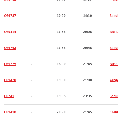
OZ6737
-
10:20
14:10
Seou
OZ9414
-
16:55
20:05
Bali 
OZ6763
-
16:55
20:45
Seou
OZ9275
-
18:00
21:45
Busa
OZ9420
-
19:00
21:00
Yang
OZ741
-
19:35
23:35
Seou
OZ9418
-
20:20
21:45
Krabi