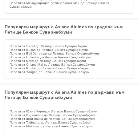
Полети от Международно летище Чианг Май до Летище Банкок
Суварнабхуми
Популярен маршрут с Asiana Airlines по градове към
Летище Банкок Суварнабхуми
Полети от Seoul до Летище Банкок Суварнабхуми
Полети от Busan до Летище Банкок Суварнабхуми
Полети от Bali Denpasar до Летище Банкок Суварнабхуми
Полети от Colombo до Летище Банкок Суварнабхуми
Полети от Krabi до Летище Банкок Суварнабхуми
Полети от Chiang Mai до Летище Банкок Суварнабхуми
Полети от Phuket до Летище Банкок Суварнабхуми
Полети от Yangon до Летище Банкок Суварнабхуми
Популярен маршрут с Asiana Airlines по държави към
Летище Банкок Суварнабхуми
Полети от Южна Корея до Летище Банкок Суварнабхуми
Полети от Индонезия до Летище Банкок Суварнабхуми
Полети от Шри Ланка до Летище Банкок Суварнабхуми
Полети от Тайланд до Летище Банкок Суварнабхуми
Полети от Мианмар до Летище Банкок Суварнабхуми