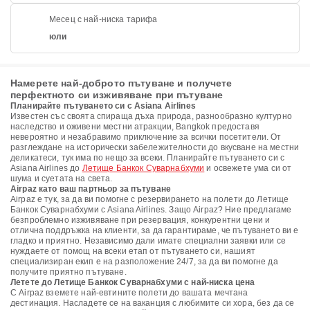
Месец с най-ниска тарифа
юли
Намерете най-доброто пътуване и получете
перфектното си изживяване при пътуване
Планирайте пътуването си с Asiana Airlines
Известен със своята спираща дъха природа, разнообразно културно
наследство и оживени местни атракции, Bangkok предоставя
невероятно и незабравимо приключение за всички посетители. От
разглеждане на исторически забележителности до вкусване на местни
деликатеси, тук има по нещо за всеки. Планирайте пътуването си с
Asiana Airlines до
Летище Банкок Суварнабхуми
и освежете ума си от
шума и суетата на света.
Airpaz като ваш партньор за пътуване
Airpaz е тук, за да ви помогне с резервирането на полети до Летище
Банкок Суварнабхуми с Asiana Airlines. Защо Airpaz? Ние предлагаме
безпроблемно изживяване при резервация, конкурентни цени и
отлична поддръжка на клиенти, за да гарантираме, че пътуването ви е
гладко и приятно. Независимо дали имате специални заявки или се
нуждаете от помощ на всеки етап от пътуването си, нашият
специализиран екип е на разположение 24/7, за да ви помогне да
получите приятно пътуване.
Летете до Летище Банкок Суварнабхуми с най-ниска цена
С Airpaz вземете най-евтините полети до вашата мечтана
дестинация. Насладете се на ваканция с любимите си хора, без да се