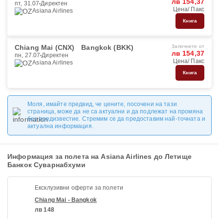
лв 154,37
пт, 31.07
Директен
Цена/ Пакс
Asiana Airlines
Книга
Chiang Mai (CNX)
Bangkok (BKK)
Започнете от
лв 154,37
пн, 27.07
Директен
Цена/ Пакс
Asiana Airlines
Книга
Моля, имайте предвид, че цените, посочени на тази
страница, може да не са актуални и да подлежат на промяна
без предизвестие. Стремим се да предоставим най-точната и
актуална информация.
Информация за полета на Asiana Airlines до Летище
Банкок Суварнабхуми
Ексклузивни оферти за полети
Chiang Mai - Bangkok
лв 148