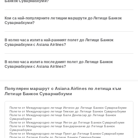
Банкок Суварнабхуми?
Кои са най-популярните летищни маршрути до Летище Банкок
Суварнабхуми?
В колко часа излита най-ранният полет до Летище Банкок
Суварнабхуми с Asiana Airlines?
В колко часа излита последният полет до Летище Банкок
Суварнабхуми с Asiana Airlines?
Популярен маршрут с Asiana Airlines по летища към
Летище Банкок Суварнабхуми
Полети от Международно летище Инчеон до Летище Банкок Суварнабхуми
Полети от Международно летище Гимхае до Летище Банкок Суварнабхуми
Полети от Международно летище Бали Денпасар до Летище Банкок
Суварнабхуми
Полети от Международно летище Янгон до Летище Банкок Суварнабхуми
Полети от Международно летище Бандаранаике до Летище Банкок
Суварнабхуми
Полети от Международно летище Пукет до Летище Банкок Суварнабхуми
Полети от Летище Краби до Летище Банкок Суварнабхуми