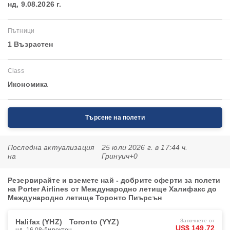
нд, 9.08.2026 г.
Пътници
1 Възрастен
Class
Икономика
Търсене на полети
Последна актуализация
25 юли 2026 г. в 17:44 ч.
на
Гринуич+0
Резервирайте и вземете най - добрите оферти за полети
на Porter Airlines от Международно летище Халифакс до
Международно летище Торонто Пиърсън
Halifax (YHZ)
Toronto (YYZ)
Започнете от
US$ 149.72