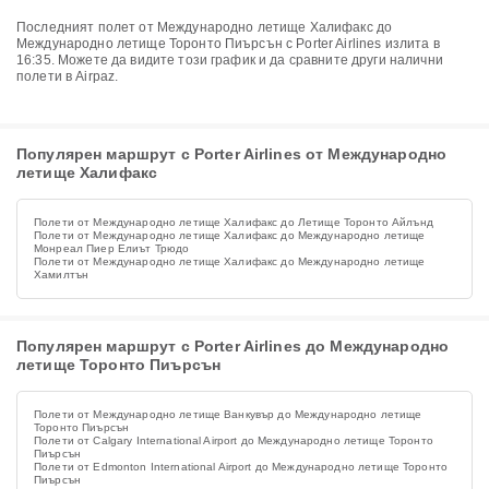
Последният полет от Международно летище Халифакс до
Международно летище Торонто Пиърсън с Porter Airlines излита в
16:35. Можете да видите този график и да сравните други налични
полети в Airpaz.
Популярен маршрут с Porter Airlines от Международно
летище Халифакс
Полети от Международно летище Халифакс до Летище Торонто Айлънд
Полети от Международно летище Халифакс до Международно летище
Монреал Пиер Елиът Трюдо
Полети от Международно летище Халифакс до Международно летище
Хамилтън
Популярен маршрут с Porter Airlines до Международно
летище Торонто Пиърсън
Полети от Международно летище Ванкувър до Международно летище
Торонто Пиърсън
Полети от Calgary International Airport до Международно летище Торонто
Пиърсън
Полети от Edmonton International Airport до Международно летище Торонто
Пиърсън