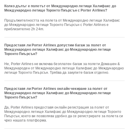
Колко дълъг е полетът от Международно летище Халифакс до
Международно летище Торонто Пиърсън с Porter Airlines?
Продължителността на полета от Международно летище Халифакс
до Международно летище Торонто Пиърсън с Porter Airlines е
приблизително 2h 24m.
Предоставя ли Porter Airlines допустим багаж за полет от
Международно летище Халифакс до Международно летище
Торонто Пиърсън?
Не, Porter Airlines не включва безплатен багаж за полети Домашен &
Международен от Международно летище Халифакс до Международно
летище Торонто Пиърсън. Трябва да закупите багаж отделно.
Предоставя ли Porter Airlines онлайн чекиране за полет от
Международно летище Халифакс до Международно летище
Торонто Пиърсън?
Да, Porter Airlines предоставя онлайн регистрация за полет от
Международно летище Халифакс до Международно летище Торонто
Пиърсън, което ви позволява удобно да се регистрирате за полета си
чрез нашата платформа.