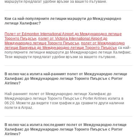
маршрути предлагат удобни връзки за вашето пътуване.
Кои са най-популярните летищни маршрути до Международно
летище Халифакс?
полет от Edmonton International Airport до Международно летище
Торонто Пиърсън
,
полет от Victoria International Airport до
Международно летище Торонто Пиърсън
,
полет от Международно
летище Ванкувър до Международно летище Торонто Пиърсън
са най-
популярните летищни маршрути до Международно летище Халифакс.
Тези маршрути предлагат удобни връзки за вашето пътуване.
В колко часа излита най-ранният полет от Международно летище
Халифакс до Международно летище Торонто Пиърсън с Porter
Airlines?
Най-ранният полет от Международно летище Халифакс до
Международно летище Торонто Пиърсън с Porter Airlines излита в
06:20. Можете да видите този график и да сравните други налични
полети в Airpaz.
В колко часа излита последният полет от Международно летище
Халифакс до Международно летище Торонто Пиърсън с Porter
Airlines?