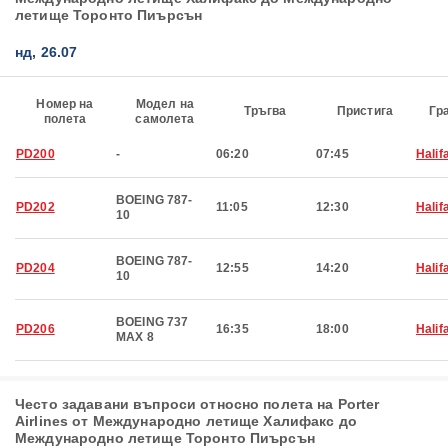
летище Торонто Пиърсън
нд, 26.07
Номер на
Модел на
Тръгва
Пристига
Гр
полета
самолета
PD200
-
06:20
07:45
Halif
BOEING 787-
PD202
11:05
12:30
Halif
10
BOEING 787-
PD204
12:55
14:20
Halif
10
BOEING 737
PD206
16:35
18:00
Halif
MAX 8
Често задавани въпроси относно полета на Porter
Airlines от Международно летище Халифакс до
Международно летище Торонто Пиърсън