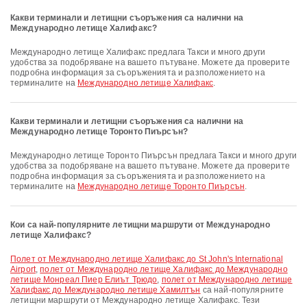
Какви терминали и летищни съоръжения са налични на
Международно летище Халифакс?
Международно летище Халифакс предлага Такси и много други
удобства за подобряване на вашето пътуване. Можете да проверите
подробна информация за съоръженията и разположението на
терминалите на
Международно летище Халифакс
.
Какви терминали и летищни съоръжения са налични на
Международно летище Торонто Пиърсън?
Международно летище Торонто Пиърсън предлага Такси и много други
удобства за подобряване на вашето пътуване. Можете да проверите
подробна информация за съоръженията и разположението на
терминалите на
Международно летище Торонто Пиърсън
.
Кои са най-популярните летищни маршрути от Международно
летище Халифакс?
полет от Международно летище Халифакс до St John's International
Airport
,
полет от Международно летище Халифакс до Международно
летище Монреал Пиер Елиът Трюдо
,
полет от Международно летище
Халифакс до Международно летище Хамилтън
са най-популярните
летищни маршрути от Международно летище Халифакс. Тези