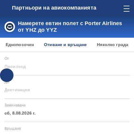
Партньори на авиокомпанията
Намерете евтин полет с Porter Airlines
от YHZ до YYZ
Еднопосочен
Отиване и връщане
Няколко града
От
Произход
До
Дестинация
Заминаване
сб, 8.08.2026 г.
Връщане