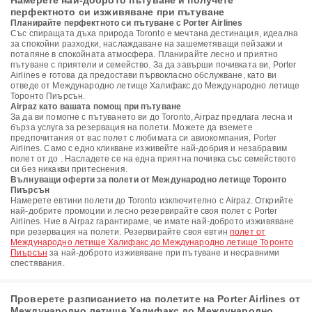
Намерете най-доброто пътуване и получете
перфектното си изживяване при пътуване
Планирайте перфектното си пътуване с Porter Airlines
Със спиращата дъха природа Toronto е мечтана дестинация, идеална
за спокойни разходки, наслаждаване на зашеметяващи пейзажи и
потапяне в спокойната атмосфера. Планирайте лесно и приятно
пътуване с приятели и семейство. За да завърши почивката ви, Porter
Airlines е готова да предостави първокласно обслужване, като ви
отведе от Международно летище Халифакс до Международно летище
Торонто Пиърсън.
Airpaz като вашата помощ при пътуване
За да ви помогне с пътуването ви до Toronto, Airpaz предлага лесна и
бърза услуга за резервация на полети. Можете да вземете
предпочитания от вас полет с любимата си авиокомпания, Porter
Airlines. Само с едно кликване изживейте най-добрия и незабравим
полет от до . Насладете се на една приятна почивка със семейството
си без никакви притеснения.
Вълнуващи оферти за полети от Международно летище Торонто
Пиърсън
Намерете евтини полети до Toronto изключително с Airpaz. Открийте
най-добрите промоции и лесно резервирайте своя полет с Porter
Airlines. Ние в Airpaz гарантираме, че имате най-доброто изживяване
при резервация на полети. Резервирайте своя евтин
полет от
Международно летище Халифакс до Международно летище Торонто
Пиърсън
за най-доброто изживяване при пътуване и несравними
спестявания.
Проверете разписанието на полетите на Porter Airlines от
Международно летище Халифакс до Международно