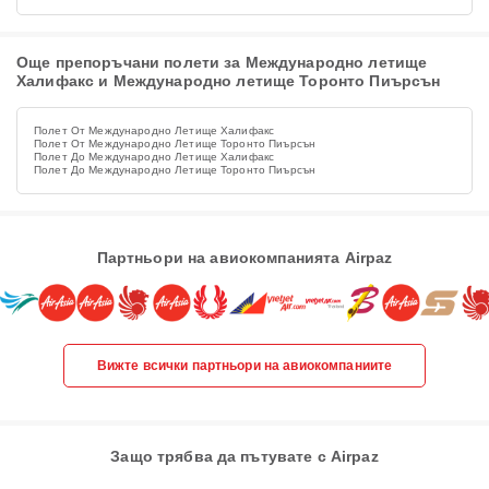
Още препоръчани полети за Международно летище
Халифакс и Международно летище Торонто Пиърсън
Полет От Международно Летище Халифакс
Полет От Международно Летище Торонто Пиърсън
Полет До Международно Летище Халифакс
Полет До Международно Летище Торонто Пиърсън
Партньори на авиокомпанията Airpaz
Вижте всички партньори на авиокомпаниите
Защо трябва да пътувате с Airpaz