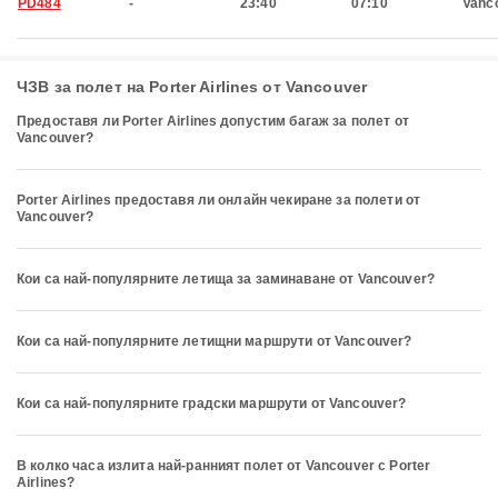
PD484
-
23:40
07:10
Vanc
ЧЗВ за полет на Porter Airlines от Vancouver
Предоставя ли Porter Airlines допустим багаж за полет от
Vancouver?
Porter Airlines предоставя ли онлайн чекиране за полети от
Vancouver?
Кои са най-популярните летища за заминаване от Vancouver?
Кои са най-популярните летищни маршрути от Vancouver?
Кои са най-популярните градски маршрути от Vancouver?
В колко часа излита най-ранният полет от Vancouver с Porter
Airlines?