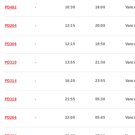
PD482
-
10:30
18:00
Vanc
PD264
-
12:15
20:00
Vanc
PD306
-
12:15
19:50
Vanc
PD310
-
13:55
21:30
Vanc
PD314
-
16:20
23:55
Vanc
PD318
-
21:55
05:30
Vanc
PD266
-
22:00
05:45
Vanc