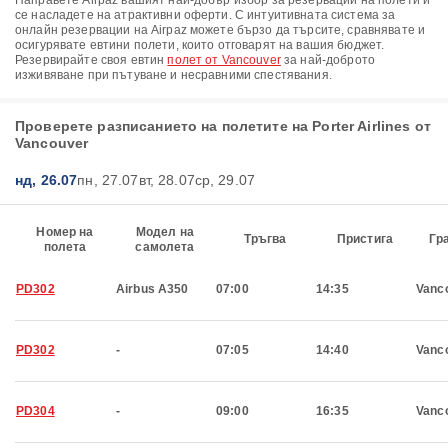
Направете Airpaz вашият най-добър избор за резервации на полети и
се насладете на атрактивни оферти. С интуитивната система за
онлайн резервации на Airpaz можете бързо да търсите, сравнявате и
осигурявате евтини полети, които отговарят на вашия бюджет.
Резервирайте своя евтин
полет от Vancouver
за най-доброто
изживяване при пътуване и несравними спестявания.
Проверете разписанието на полетите на Porter Airlines от
Vancouver
нд, 26.07
пн, 27.07
вт, 28.07
ср, 29.07
Номер на
Модел на
Тръгва
Пристига
Гр
полета
самолета
PD302
Airbus A350
07:00
14:35
Vanc
PD302
-
07:05
14:40
Vanc
PD304
-
09:00
16:35
Vanc