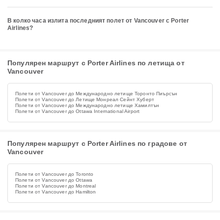
В колко часа излита последният полет от Vancouver с Porter
Airlines?
Популярен маршрут с Porter Airlines по летища от
Vancouver
Полети от Vancouver до Международно летище Торонто Пиърсън
Полети от Vancouver до Летище Монреал Сейнт Хуберт
Полети от Vancouver до Международно летище Хамилтън
Полети от Vancouver до Ottawa International Airport
Популярен маршрут с Porter Airlines по градове от
Vancouver
Полети от Vancouver до Toronto
Полети от Vancouver до Ottawa
Полети от Vancouver до Montreal
Полети от Vancouver до Hamilton