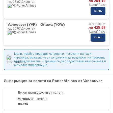
лв 294,19
пн, 27.07
Директен
Цена/ Пакс
Porter Airlines
Книга
Vancouver (YVR)
Ottawa (YOW)
Започнете от
лв 425,58
нд, 26.07
Директен
Цена/ Пакс
Porter Airlines
Книга
Моля, имайте предвид, че цените, посочени на тази
страница, може да не са актуални и да подлежат на промяна
без предизвестие. Стремим се да предоставим най-точната и
актуална информация.
Информация за полети на Porter Airlines от Vancouver
Ексклузивни оферти за полети
Vancouver - Toronto
лв 265