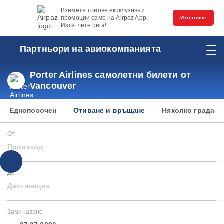
Вземете тонове ексклузивни
промоции само на Airpaz App.
Изтегляне
Изтеглете сега!
Партньори на авиокомпанията
Porter Airlines самолетни билети от
Vancouver
Еднопосочен
Отиване и връщане
Няколко града
От
Произход
До
Дестинация
Заминаване