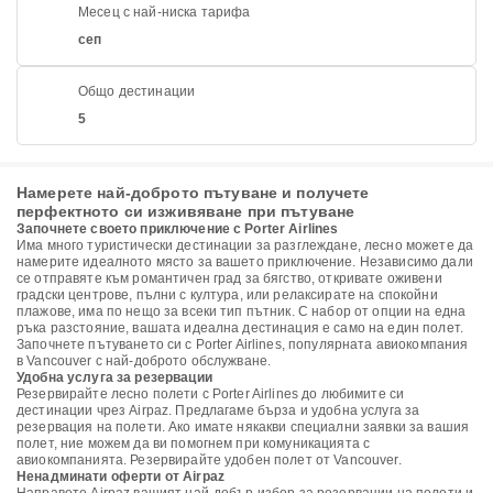
Месец с най-ниска тарифа
сеп
Общо дестинации
5
Намерете най-доброто пътуване и получете
перфектното си изживяване при пътуване
Започнете своето приключение с Porter Airlines
Има много туристически дестинации за разглеждане, лесно можете да
намерите идеалното място за вашето приключение. Независимо дали
се отправяте към романтичен град за бягство, откривате оживени
градски центрове, пълни с култура, или релаксирате на спокойни
плажове, има по нещо за всеки тип пътник. С набор от опции на една
ръка разстояние, вашата идеална дестинация е само на един полет.
Започнете пътуването си с Porter Airlines, популярната авиокомпания
в Vancouver с най-доброто обслужване.
Удобна услуга за резервации
Резервирайте лесно полети с Porter Airlines до любимите си
дестинации чрез Airpaz. Предлагаме бърза и удобна услуга за
резервация на полети. Ако имате някакви специални заявки за вашия
полет, ние можем да ви помогнем при комуникацията с
авиокомпанията. Резервирайте удобен полет от Vancouver.
Ненадминати оферти от Airpaz