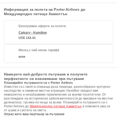
Информация за полета на Porter Airlines до
Международно летище Хамилтън
Ексклузивни оферти за полети
Calgary - Hamilton
US$ 142.41
Месец с най-ниска тарифа
юли
Намерете най-доброто пътуване и получете
перфектното си изживяване при пътуване
Планирайте пътуването си с Porter Airlines
Известен със своята спираща дъха природа, разнообразно културно
наследство и оживени местни атракции, Hamilton предоставя
невероятно и незабравимо приключение за всички посетители. От
разглеждане на исторически забележителности до вкусване на местни
деликатеси, тук има по нещо за всеки. Планирайте пътуването си с
Porter Airlines до
Международно летище Хамилтън
и освежете ума си
от шума и суетата на света.
Airpaz като ваш партньор за пътуване