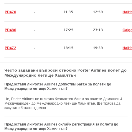
PD470
-
11:35
12:59
Halif
PD486
-
17:25
23:13
Calg
PD472
-
18:15
19:39
Halif
Често задавани въпроси относно Porter Airlines полет до
Международно летище Хамилтън
Предоставя ли Porter Airlines допустим багаж за полети до
Международно летище Хамилтън?
Не, Porter Airlines не включва безплатен багаж за полети Домашен &
Международен до Международно летище Хамилтън. Ще трябва да
закупите багаж отделно.
Предоставя ли Porter Airlines онлайн регистрация за полети до
Международно летище Хамилтън?