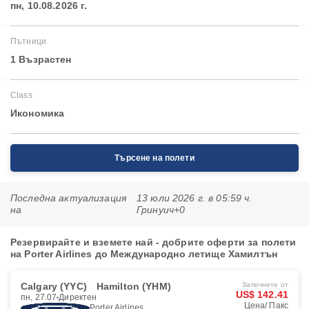
пн, 10.08.2026 г.
Пътници
1 Възрастен
Class
Икономика
Търсене на полети
Последна актуализация
13 юли 2026 г. в 05:59 ч.
на
Гринуич+0
Резервирайте и вземете най - добрите оферти за полети
на Porter Airlines до Международно летище Хамилтън
Calgary (YYC)
Hamilton (YHM)
Започнете от
US$ 142.41
пн, 27.07
Директен
Цена/ Пакс
Porter Airlines