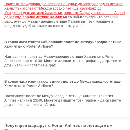
полет от Международно летище Ванкувър до Международно летище
Хамилтън
,
полет от Международно летище Халифакс до
Международно летище Хамилтън
,
полет от Calgary International Airport
до Международно летище Хамилтън
са най-популярните летищни
маршрути до Международно летище Хамилтън. Тези маршрути
предлагат удобни връзки за вашето пътуване.
В колко часа излита най-ранният полет до Международно летище
Хамилтън с Porter Airlines?
Най-ранният полет до Международно летище Хамилтън с Porter
Airlines излита в 10:30. Можете да видите този график и да сравните
други налични полети в Airpaz.
В колко часа излита последният полет до Международно летище
Хамилтън с Porter Airlines?
Последният полет до Международно летище Хамилтън с Porter
Airlines излита в 23:40. Можете да видите този график и да сравните
други налични полети в Airpaz.
Популярен маршрут с Porter Airlines по летища към