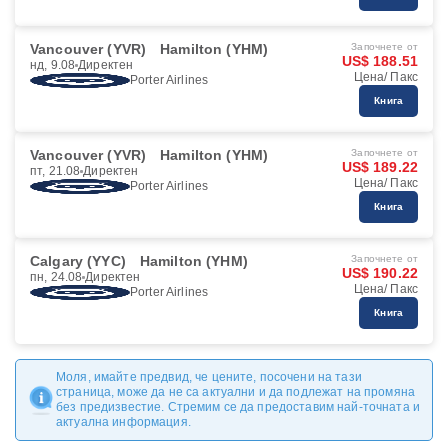
Vancouver (YVR)
Hamilton (YHM)
Започнете от
US$ 188.51
нд, 9.08
Директен
Цена/ Пакс
Porter Airlines
Книга
Vancouver (YVR)
Hamilton (YHM)
Започнете от
US$ 189.22
пт, 21.08
Директен
Цена/ Пакс
Porter Airlines
Книга
Calgary (YYC)
Hamilton (YHM)
Започнете от
US$ 190.22
пн, 24.08
Директен
Цена/ Пакс
Porter Airlines
Книга
Моля, имайте предвид, че цените, посочени на тази
страница, може да не са актуални и да подлежат на промяна
без предизвестие. Стремим се да предоставим най-точната и
актуална информация.