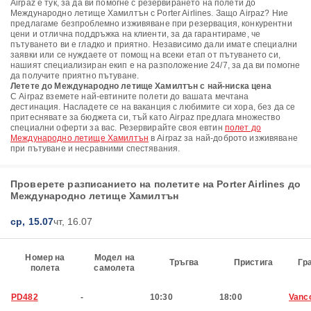
Airpaz е тук, за да ви помогне с резервирането на полети до
Международно летище Хамилтън с Porter Airlines. Защо Airpaz? Ние
предлагаме безпроблемно изживяване при резервация, конкурентни
цени и отлична поддръжка на клиенти, за да гарантираме, че
пътуването ви е гладко и приятно. Независимо дали имате специални
заявки или се нуждаете от помощ на всеки етап от пътуването си,
нашият специализиран екип е на разположение 24/7, за да ви помогне
да получите приятно пътуване.
Летете до Международно летище Хамилтън с най-ниска цена
С Airpaz вземете най-евтините полети до вашата мечтана
дестинация. Насладете се на ваканция с любимите си хора, без да се
притеснявате за бюджета си, тъй като Airpaz предлага множество
специални оферти за вас. Резервирайте своя евтин
полет до
Международно летище Хамилтън
в Airpaz за най-доброто изживяване
при пътуване и несравними спестявания.
Проверете разписанието на полетите на Porter Airlines до
Международно летище Хамилтън
ср, 15.07
чт, 16.07
Номер на
Модел на
Тръгва
Пристига
Гр
полета
самолета
PD482
-
10:30
18:00
Vanc