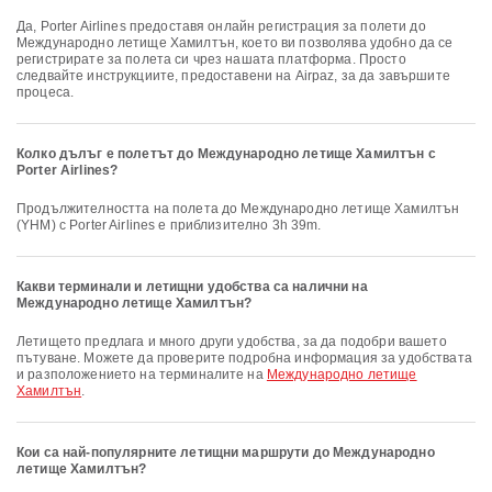
Да, Porter Airlines предоставя онлайн регистрация за полети до
Международно летище Хамилтън, което ви позволява удобно да се
регистрирате за полета си чрез нашата платформа. Просто
следвайте инструкциите, предоставени на Airpaz, за да завършите
процеса.
Колко дълъг е полетът до Международно летище Хамилтън с
Porter Airlines?
Продължителността на полета до Международно летище Хамилтън
(YHM) с Porter Airlines е приблизително 3h 39m.
Какви терминали и летищни удобства са налични на
Международно летище Хамилтън?
Летището предлага и много други удобства, за да подобри вашето
пътуване. Можете да проверите подробна информация за удобствата
и разположението на терминалите на
Международно летище
Хамилтън
.
Кои са най-популярните летищни маршрути до Международно
летище Хамилтън?