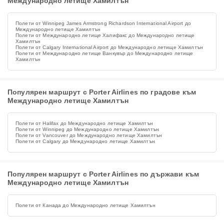
Международно летище Хамилтън
Полети от Winnipeg James Armstrong Richardson International Airport до
Международно летище Хамилтън
Полети от Международно летище Халифакс до Международно летище
Хамилтън
Полети от Calgary International Airport до Международно летище Хамилтън
Полети от Международно летище Ванкувър до Международно летище
Хамилтън
Популярен маршрут с Porter Airlines по градове към
Международно летище Хамилтън
Полети от Halifax до Международно летище Хамилтън
Полети от Winnipeg до Международно летище Хамилтън
Полети от Vancouver до Международно летище Хамилтън
Полети от Calgary до Международно летище Хамилтън
Популярен маршрут с Porter Airlines по държави към
Международно летище Хамилтън
Полети от Канада до Международно летище Хамилтън