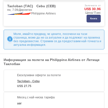
Tacloban (TAC)
Cebu (CEB)
Започнете от
US$ 30.96
пн, 7.09
Директен
Цена/ Пакс
Philippine Airlines
Книга
Моля, имайте предвид, че цените, посочени на тази
страница, може да не са актуални и да подлежат на промяна
без предизвестие. Стремим се да предоставим най-точната и
актуална информация.
Информация за полети на Philippine Airlines от Летище
Таклобан
Ексклузивни оферти за полети
Tacloban - Cebu
US$ 27.75
Месец с най-ниска тарифа
авг