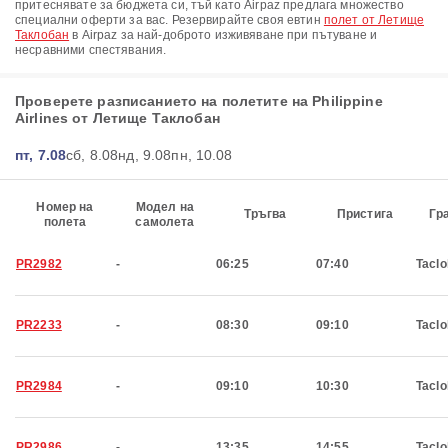
притеснявате за бюджета си, тъй като Airpaz предлага множество
специални оферти за вас. Резервирайте своя евтин
полет от Летище
Таклобан
в Airpaz за най-доброто изживяване при пътуване и
несравними спестявания.
Проверете разписанието на полетите на Philippine
Airlines от Летище Таклобан
пт, 7.08
сб, 8.08
нд, 9.08
пн, 10.08
Номер на
Модел на
Тръгва
Пристига
Гр
полета
самолета
PR2982
-
06:25
07:40
Tacl
PR2233
-
08:30
09:10
Tacl
PR2984
-
09:10
10:30
Tacl
PR2986
-
13:35
14:55
Tacl