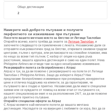
Общо дестинации
2
Намерете най-доброто пътуване и получете
перфектното си изживяване при пътуване
Посетете вашето мечтано място за бягство от Летище Таклобан
Открийте всичко, което трябва да знаете за
Летище Таклобан
, и
започнете следващото си приключение с лекота. Независимо дали се
отправяте към романтичен град за бягство, откривате оживени градски
центрове, пълни с култура, или релаксирате на спокойни плажове, има
по нещо за всеки тип пътник. С набор от опции на една ръка
разстояние, вашата идеална дестинация е само на един полет. Нека
Philippine Airlines ви отведе там за едно незабравимо изживяване.
Резервирайте полета си безпроблемно с Airpaz
Airpaz е тук, за да ви помогне с резервирането на полети от Летище
Таклобан с Philippine Airlines. Защо да изберете Airpaz? Ние
предлагаме безпроблемно изживяване при резервация, конкурентни
цени и отлична поддръжка на клиенти, за да гарантираме, че
пътуването ви е гладко и приятно. Независимо дали имате специални
заявки или се нуждаете от помощ на всеки етап от пътуването си,
нашият специализиран екип е на разположение 24/7, за да ви помогне
да получите приятно пътуване.
Открийте специални оферти за Airpaz
С Airpaz вземете най-евтините полети до вашата мечтана
дестинация. Насладете се на ваканция с любимите си хора, без да се