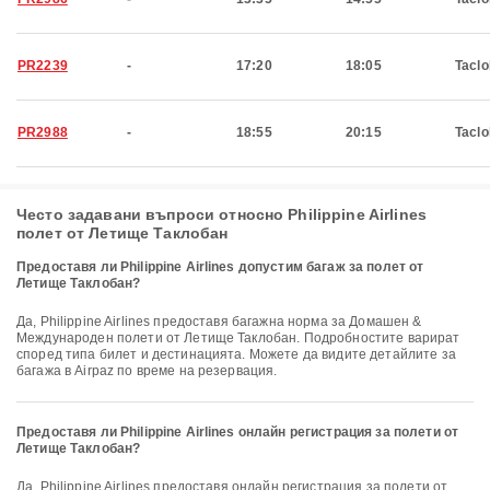
PR2239
-
17:20
18:05
Tacl
PR2988
-
18:55
20:15
Tacl
Често задавани въпроси относно Philippine Airlines
полет от Летище Таклобан
Предоставя ли Philippine Airlines допустим багаж за полет от
Летище Таклобан?
Да, Philippine Airlines предоставя багажна норма за Домашен &
Международен полети от Летище Таклобан. Подробностите варират
според типа билет и дестинацията. Можете да видите детайлите за
багажа в Airpaz по време на резервация.
Предоставя ли Philippine Airlines онлайн регистрация за полети от
Летище Таклобан?
Да, Philippine Airlines предоставя онлайн регистрация за полети от