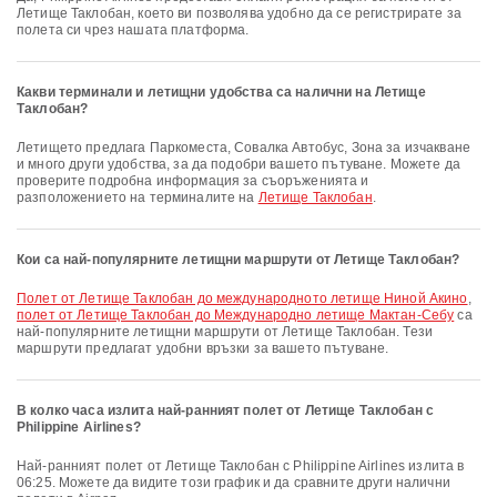
Летище Таклобан, което ви позволява удобно да се регистрирате за
полета си чрез нашата платформа.
Какви терминали и летищни удобства са налични на Летище
Таклобан?
Летището предлага Паркоместа, Совалка Автобус, Зона за изчакване
и много други удобства, за да подобри вашето пътуване. Можете да
проверите подробна информация за съоръженията и
разположението на терминалите на
Летище Таклобан
.
Кои са най-популярните летищни маршрути от Летище Таклобан?
полет от Летище Таклобан до международното летище Ниной Акино
,
полет от Летище Таклобан до Международно летище Мактан-Себу
са
най-популярните летищни маршрути от Летище Таклобан. Тези
маршрути предлагат удобни връзки за вашето пътуване.
В колко часа излита най-ранният полет от Летище Таклобан с
Philippine Airlines?
Най-ранният полет от Летище Таклобан с Philippine Airlines излита в
06:25. Можете да видите този график и да сравните други налични