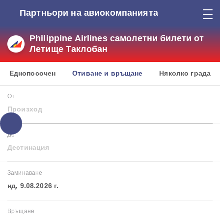
Партньори на авиокомпанията
Philippine Airlines самолетни билети от
Летище Таклобан
Еднопосочен
Отиване и връщане
Няколко града
От
Произход
До
Дестинация
Заминаване
нд, 9.08.2026 г.
Връщане