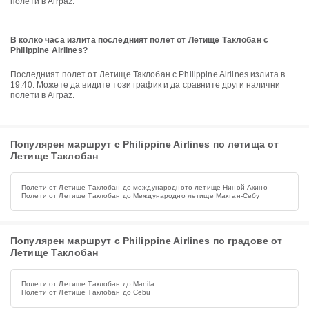
полети в Airpaz.
В колко часа излита последният полет от Летище Таклобан с
Philippine Airlines?
Последният полет от Летище Таклобан с Philippine Airlines излита в
19:40. Можете да видите този график и да сравните други налични
полети в Airpaz.
Популярен маршрут с Philippine Airlines по летища от
Летище Таклобан
Полети от Летище Таклобан до международното летище Ниной Акино
Полети от Летище Таклобан до Международно летище Мактан-Себу
Популярен маршрут с Philippine Airlines по градове от
Летище Таклобан
Полети от Летище Таклобан до Manila
Полети от Летище Таклобан до Cebu