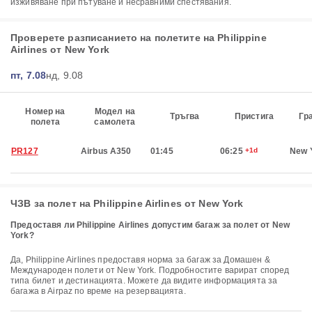
изживяване при пътуване и несравними спестявания.
Проверете разписанието на полетите на Philippine
Airlines от New York
пт, 7.08
нд, 9.08
Номер на
Модел на
Тръгва
Пристига
Гр
полета
самолета
PR127
Airbus A350
01:45
06:25
+1d
New 
ЧЗВ за полет на Philippine Airlines от New York
Предоставя ли Philippine Airlines допустим багаж за полет от New
York?
Да, Philippine Airlines предоставя норма за багаж за Домашен &
Международен полети от New York. Подробностите варират според
типа билет и дестинацията. Можете да видите информацията за
багажа в Airpaz по време на резервацията.