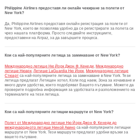
Philippine Airlines предоставя ли онлайн чекиране за полети от
New York?
Да, Philippine Airlines предоставя онлайн регистрация за полети от
New York, което ви позволява удобно да се регистрирате за полета си
чрез нашата платформа. Просто следвайте инструкциите,
предоставени на Airpaz, за да завършите процеса.
Кои са най-популярните летища за заминаване от New York?
Международно летище Ню Йорк Джон Ф. Кенеди
,
Международно
летище Нюарк
,
Летище LaGuardia Ню Йорк
,
Международно летище
Стюарт
са най-популярните летища за заминаване в New York. Тези
летища предлагат Летищен хотел, Коли под наем, Зона за изчакване и
много други удобства, които подобряват Вашето пътуване. Можете да
проверите подробна информация за удобствата и разположението на
терминалите на тези летища.
Кои са най-популярните летищни маршрути от New York?
полет от Международно летище Ню Йорк Джон Ф. Кенеди до
международното летище Ниной Акино
са най-популярните летищни
маршрути от New York. Тези маршрути предлагат удобни връзки за
вашето пътуване.