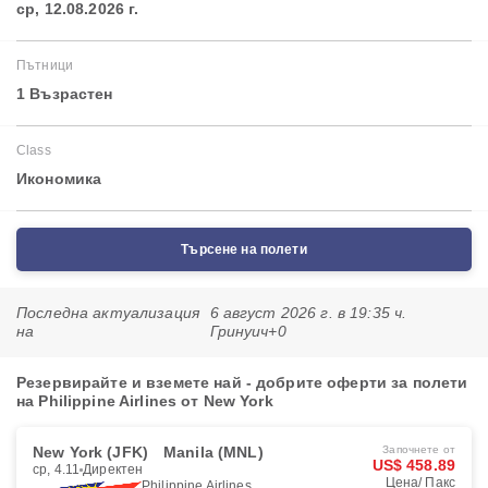
ср, 12.08.2026 г.
Пътници
1 Възрастен
Class
Икономика
Търсене на полети
Последна актуализация
6 август 2026 г. в 19:35 ч.
на
Гринуич+0
Резервирайте и вземете най - добрите оферти за полети
на Philippine Airlines от New York
New York (JFK)
Manila (MNL)
Започнете от
US$ 458.89
ср, 4.11
Директен
Цена/ Пакс
Philippine Airlines