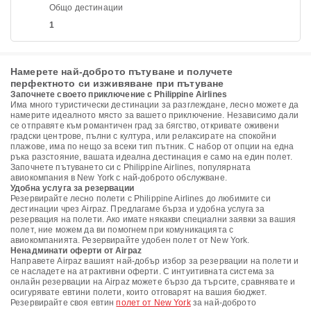
Общо дестинации
1
Намерете най-доброто пътуване и получете
перфектното си изживяване при пътуване
Започнете своето приключение с Philippine Airlines
Има много туристически дестинации за разглеждане, лесно можете да
намерите идеалното място за вашето приключение. Независимо дали
се отправяте към романтичен град за бягство, откривате оживени
градски центрове, пълни с култура, или релаксирате на спокойни
плажове, има по нещо за всеки тип пътник. С набор от опции на една
ръка разстояние, вашата идеална дестинация е само на един полет.
Започнете пътуването си с Philippine Airlines, популярната
авиокомпания в New York с най-доброто обслужване.
Удобна услуга за резервации
Резервирайте лесно полети с Philippine Airlines до любимите си
дестинации чрез Airpaz. Предлагаме бърза и удобна услуга за
резервация на полети. Ако имате някакви специални заявки за вашия
полет, ние можем да ви помогнем при комуникацията с
авиокомпанията. Резервирайте удобен полет от New York.
Ненадминати оферти от Airpaz
Направете Airpaz вашият най-добър избор за резервации на полети и
се насладете на атрактивни оферти. С интуитивната система за
онлайн резервации на Airpaz можете бързо да търсите, сравнявате и
осигурявате евтини полети, които отговарят на вашия бюджет.
Резервирайте своя евтин
полет от New York
за най-доброто