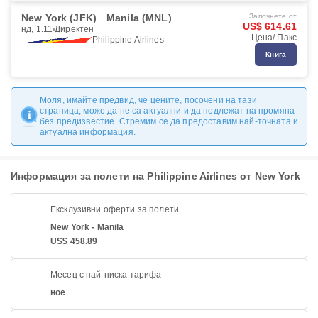
New York (JFK)
Manila (MNL)
Започнете от
US$ 614.61
нд, 1.11
Директен
Цена/ Пакс
Philippine Airlines
Книга
Моля, имайте предвид, че цените, посочени на тази
страница, може да не са актуални и да подлежат на промяна
без предизвестие. Стремим се да предоставим най-точната и
актуална информация.
Информация за полети на Philippine Airlines от New York
Ексклузивни оферти за полети
New York - Manila
US$ 458.89
Месец с най-ниска тарифа
ное