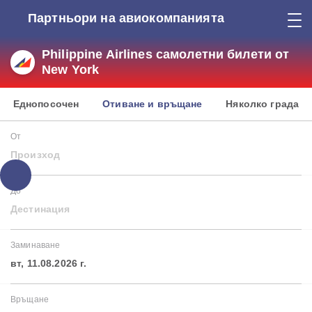
Партньори на авиокомпанията
Philippine Airlines самолетни билети от
New York
Еднопосочен
Отиване и връщане
Няколко града
От
Произход
До
Дестинация
Заминаване
вт, 11.08.2026 г.
Връщане