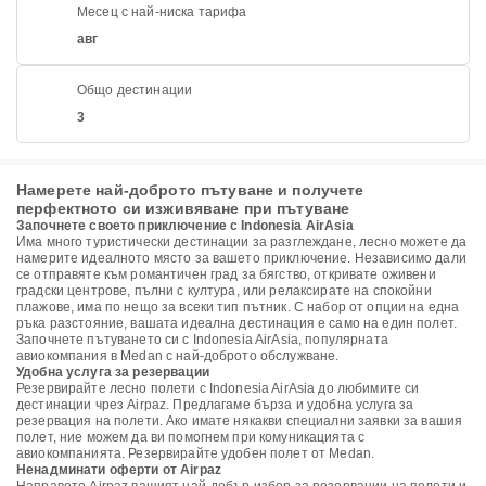
Месец с най-ниска тарифа
авг
Общо дестинации
3
Намерете най-доброто пътуване и получете
перфектното си изживяване при пътуване
Започнете своето приключение с Indonesia AirAsia
Има много туристически дестинации за разглеждане, лесно можете да
намерите идеалното място за вашето приключение. Независимо дали
се отправяте към романтичен град за бягство, откривате оживени
градски центрове, пълни с култура, или релаксирате на спокойни
плажове, има по нещо за всеки тип пътник. С набор от опции на една
ръка разстояние, вашата идеална дестинация е само на един полет.
Започнете пътуването си с Indonesia AirAsia, популярната
авиокомпания в Medan с най-доброто обслужване.
Удобна услуга за резервации
Резервирайте лесно полети с Indonesia AirAsia до любимите си
дестинации чрез Airpaz. Предлагаме бърза и удобна услуга за
резервация на полети. Ако имате някакви специални заявки за вашия
полет, ние можем да ви помогнем при комуникацията с
авиокомпанията. Резервирайте удобен полет от Medan.
Ненадминати оферти от Airpaz