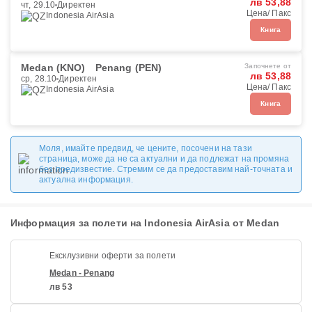
лв 53,88
чт, 29.10
Директен
Цена/ Пакс
Indonesia AirAsia
Книга
Medan (KNO)
Penang (PEN)
Започнете от
лв 53,88
ср, 28.10
Директен
Цена/ Пакс
Indonesia AirAsia
Книга
Моля, имайте предвид, че цените, посочени на тази
страница, може да не са актуални и да подлежат на промяна
без предизвестие. Стремим се да предоставим най-точната и
актуална информация.
Информация за полети на Indonesia AirAsia от Medan
Ексклузивни оферти за полети
Medan - Penang
лв 53