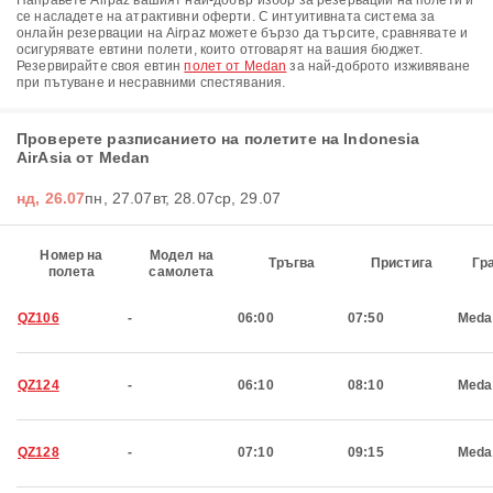
Направете Airpaz вашият най-добър избор за резервации на полети и
се насладете на атрактивни оферти. С интуитивната система за
онлайн резервации на Airpaz можете бързо да търсите, сравнявате и
осигурявате евтини полети, които отговарят на вашия бюджет.
Резервирайте своя евтин
полет от Medan
за най-доброто изживяване
при пътуване и несравними спестявания.
Проверете разписанието на полетите на Indonesia
AirAsia от Medan
нд, 26.07
пн, 27.07
вт, 28.07
ср, 29.07
Номер на
Модел на
Тръгва
Пристига
Гр
полета
самолета
QZ106
-
06:00
07:50
Meda
QZ124
-
06:10
08:10
Meda
QZ128
-
07:10
09:15
Meda