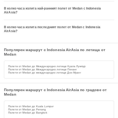
В колко часа излита най-ранният полет от Medan с Indonesia
AirAsia?
В колко часа излита последният полет от Medan с Indonesia
AirAsia?
Популярен маршрут с Indonesia AirAsia по летища от
Medan
Полети от Medan до Международно летище Куала Лумпур
Полети от Medan до Международно летище Пенанг
Полети от Medan до международно летище Дон Муанг
Популярен маршрут с Indonesia AirAsia по градове от
Medan
Полети от Medan до Kuala Lumpur
Полети от Medan до Penang
Полети от Medan до Bangkok