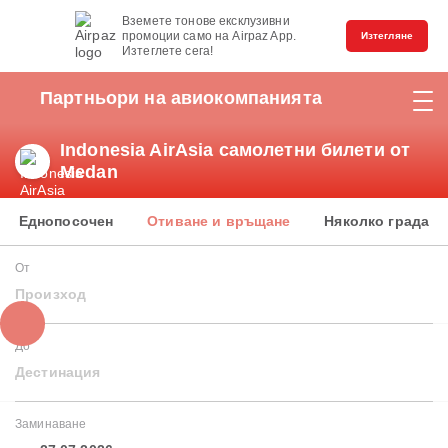
Вземете тонове ексклузивни
промоции само на Airpaz App.
Изтегляне
Изтеглете сега!
Партньори на авиокомпанията
Indonesia AirAsia самолетни билети от
Medan
Еднопосочен
Отиване и връщане
Няколко града
От
Произход
До
Дестинация
Заминаване