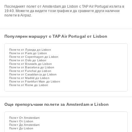
Последният полет от Amsterdam до Lisbon с TAP Air Portugal излита в
19:40. Можете да видите този график и да сравните други налични
полети в Airpaz.
Популярен маршрут с TAP Air Portugal от Lisbon
Полети от Луанда до Lisbon
Полети от Paris до Lisbon
Полети от Copenhagen до Lisbon
Полети от Oslo до Lisbon
Полети от Brussels до Lisbon
Полети от Barcelona до Lisbon
Полети от Funchal до Lisbon
Полети от Casablanca до Lisbon
Полети от Madrid до Lisbon
Полети от Frankfurt Main до Lisbon
Полети от Rome до Lisbon
Още препоръчани полети за Amsterdam и Lisbon
Полет От Amsterdam
Полет От Lisbon
Полет До Amsterdam
Полет До Lisbon