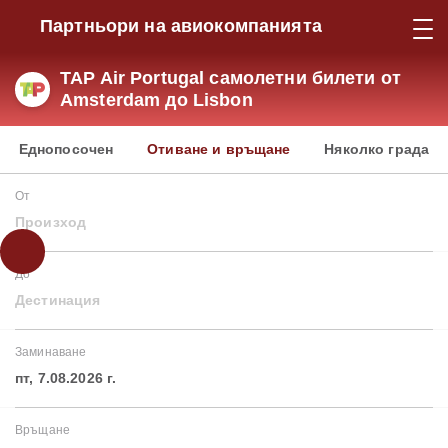
Партньори на авиокомпанията
TAP Air Portugal самолетни билети от
Amsterdam до Lisbon
Еднопосочен
Отиване и връщане
Няколко града
От
Произход
До
Дестинация
Заминаване
пт, 7.08.2026 г.
Връщане