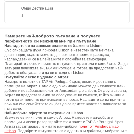
Общо дестинации
1
Намерете най-доброто пътуване и получете
перфектното си изживяване при пътуване
Насладете се на зашеметяващите пейзажи на Lisbon
Със спиращата дъха природа Lisbon е известен като мечтана
дестинация, където можете да прекарате време в разходка,
наслаждавайки се на пейзажите и спокойната атмосфера.
Планирайте лесно и приятно пътуване с приятели и семейство. За да
завърши почивката ви, TAP Air Portugal е готова да предостави най-
доброто обслужване и да ви отведе от Lisbon.
Пътувайте лесно и удобно с Airpaz
Намерете полети от TAP Air Portugal бързо, лесно и достъпно с
помощта на Airpaz. Само с едно кликване можете да изживеете най-
добрия и незабравим полет от Amsterdam до Lisbon. От друга страна,
Airpaz ви предоставя екип за обслужване на клиенти, който винаги е
готов да ви помогне при всякакви въпроси. Насладете се на приятна
почивка със семейството си, без да се притеснявате за плановете за
пътуване.
Най-добрите оферти за пътуване от Lisbon
Вземете евтини полети само с Airpaz. Намерете най-добрите
промоции и лесно резервирайте своя полет с TAP Air Portugal. Чрез
Airpaz гарантираме, че имате най-добрия
полет от Amsterdam до
Lisbon
. Подобрете пътуването си с адаптивни добавки, съобразени с