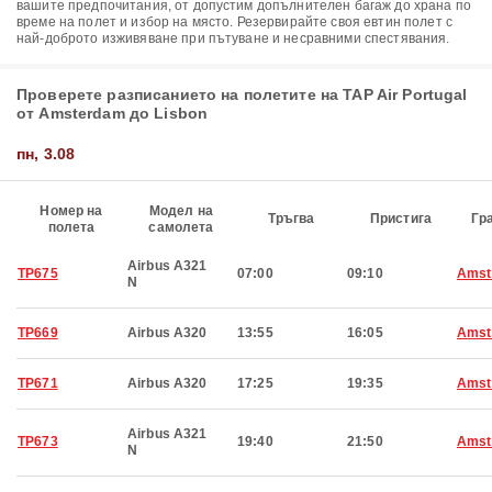
вашите предпочитания, от допустим допълнителен багаж до храна по
време на полет и избор на място. Резервирайте своя евтин полет с
най-доброто изживяване при пътуване и несравними спестявания.
Проверете разписанието на полетите на TAP Air Portugal
от Amsterdam до Lisbon
пн, 3.08
Номер на
Модел на
Тръгва
Пристига
Гр
полета
самолета
Airbus A321
TP675
07:00
09:10
Amst
N
TP669
Airbus A320
13:55
16:05
Amst
TP671
Airbus A320
17:25
19:35
Amst
Airbus A321
TP673
19:40
21:50
Amst
N