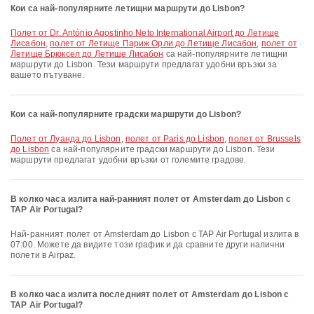
Кои са най-популярните летищни маршрути до Lisbon?
полет от Dr. António Agostinho Neto International Airport до Летище
Лисабон
,
полет от Летище Париж Орли до Летище Лисабон
,
полет от
Летище Брюксел до Летище Лисабон
са най-популярните летищни
маршрути до Lisbon. Тези маршрути предлагат удобни връзки за
вашето пътуване.
Кои са най-популярните градски маршрути до Lisbon?
полет от Луанда до Lisbon
,
полет от Paris до Lisbon
,
полет от Brussels
до Lisbon
са най-популярните градски маршрути до Lisbon. Тези
маршрути предлагат удобни връзки от големите градове.
В колко часа излита най-ранният полет от Amsterdam до Lisbon с
TAP Air Portugal?
Най-ранният полет от Amsterdam до Lisbon с TAP Air Portugal излита в
07:00. Можете да видите този график и да сравните други налични
полети в Airpaz.
В колко часа излита последният полет от Amsterdam до Lisbon с
TAP Air Portugal?