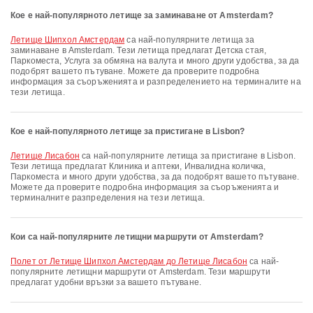
Кое е най-популярното летище за заминаване от Amsterdam?
Летище Шипхол Амстердам
са най-популярните летища за
заминаване в Amsterdam. Тези летища предлагат Детска стая,
Паркоместа, Услуга за обмяна на валута и много други удобства, за да
подобрят вашето пътуване. Можете да проверите подробна
информация за съоръженията и разпределението на терминалите на
тези летища.
Кое е най-популярното летище за пристигане в Lisbon?
Летище Лисабон
са най-популярните летища за пристигане в Lisbon.
Тези летища предлагат Клиника и аптеки, Инвалидна количка,
Паркоместа и много други удобства, за да подобрят вашето пътуване.
Можете да проверите подробна информация за съоръженията и
терминалните разпределения на тези летища.
Кои са най-популярните летищни маршрути от Amsterdam?
полет от Летище Шипхол Амстердам до Летище Лисабон
са най-
популярните летищни маршрути от Amsterdam. Тези маршрути
предлагат удобни връзки за вашето пътуване.