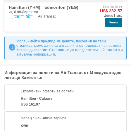
Hamilton (YHM)
Edmonton (YEG)
Започнете от
US$ 232.57
чт, 6.08
Директен
Цена/ Пакс
Air Transat
Книга
Моля, имайте предвид, че цените, посочени на тази
страница, може да не са актуални и да подлежат на промяна
без предизвестие. Стремим се да предоставим най-точната и
актуална информация.
Информация за полети на Air Transat от Международно
летище Хамилтън
Ексклузивни оферти за полети
Hamilton - Calgary
US$ 161.07
Месец с най-ниска тарифа
юли