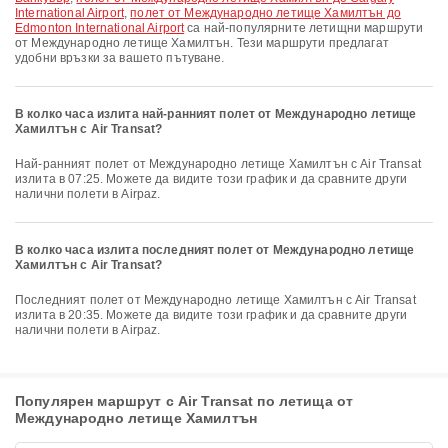
International Airport
,
полет от Международно летище Хамилтън до
Edmonton International Airport
са най-популярните летищни маршрути
от Международно летище Хамилтън. Тези маршрути предлагат
удобни връзки за вашето пътуване.
В колко часа излита най-ранният полет от Международно летище
Хамилтън с Air Transat?
Най-ранният полет от Международно летище Хамилтън с Air Transat
излита в 07:25. Можете да видите този график и да сравните други
налични полети в Airpaz.
В колко часа излита последният полет от Международно летище
Хамилтън с Air Transat?
Последният полет от Международно летище Хамилтън с Air Transat
излита в 20:35. Можете да видите този график и да сравните други
налични полети в Airpaz.
Популярен маршрут с Air Transat по летища от
Международно летище Хамилтън