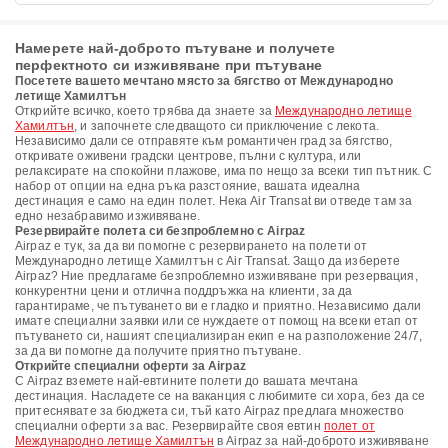
Намерете най-доброто пътуване и получете
перфектното си изживяване при пътуване
Посетете вашето мечтано място за бягство от Международно
летище Хамилтън
Открийте всичко, което трябва да знаете за
Международно летище
Хамилтън
, и започнете следващото си приключение с лекота.
Независимо дали се отправяте към романтичен град за бягство,
откривате оживени градски центрове, пълни с култура, или
релаксирате на спокойни плажове, има по нещо за всеки тип пътник. С
набор от опции на една ръка разстояние, вашата идеална
дестинация е само на един полет. Нека Air Transat ви отведе там за
едно незабравимо изживяване.
Резервирайте полета си безпроблемно с Airpaz
Airpaz е тук, за да ви помогне с резервирането на полети от
Международно летище Хамилтън с Air Transat. Защо да изберете
Airpaz? Ние предлагаме безпроблемно изживяване при резервация,
конкурентни цени и отлична поддръжка на клиенти, за да
гарантираме, че пътуването ви е гладко и приятно. Независимо дали
имате специални заявки или се нуждаете от помощ на всеки етап от
пътуването си, нашият специализиран екип е на разположение 24/7,
за да ви помогне да получите приятно пътуване.
Открийте специални оферти за Airpaz
С Airpaz вземете най-евтините полети до вашата мечтана
дестинация. Насладете се на ваканция с любимите си хора, без да се
притеснявате за бюджета си, тъй като Airpaz предлага множество
специални оферти за вас. Резервирайте своя евтин
полет от
Международно летище Хамилтън
в Airpaz за най-доброто изживяване