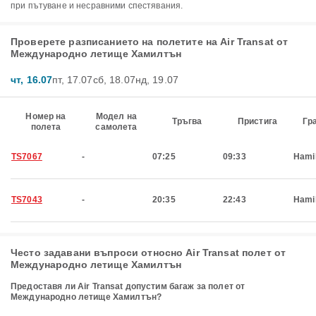
при пътуване и несравними спестявания.
Проверете разписанието на полетите на Air Transat от
Международно летище Хамилтън
чт, 16.07
пт, 17.07
сб, 18.07
нд, 19.07
Номер на
Модел на
Тръгва
Пристига
Гр
полета
самолета
TS7067
-
07:25
09:33
Hami
TS7043
-
20:35
22:43
Hami
Често задавани въпроси относно Air Transat полет от
Международно летище Хамилтън
Предоставя ли Air Transat допустим багаж за полет от
Международно летище Хамилтън?