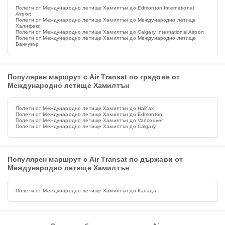
Полети от Международно летище Хамилтън до Edmonton International
Airport
Полети от Международно летище Хамилтън до Международно летище
Халифакс
Полети от Международно летище Хамилтън до Calgary International Airport
Полети от Международно летище Хамилтън до Международно летище
Ванкувър
Популярен маршрут с Air Transat по градове от
Международно летище Хамилтън
Полети от Международно летище Хамилтън до Halifax
Полети от Международно летище Хамилтън до Edmonton
Полети от Международно летище Хамилтън до Vancouver
Полети от Международно летище Хамилтън до Calgary
Популярен маршрут с Air Transat по държави от
Международно летище Хамилтън
Полети от Международно летище Хамилтън до Канада