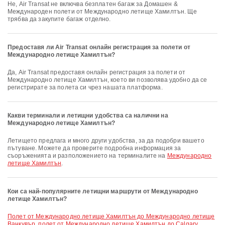
Не, Air Transat не включва безплатен багаж за Домашен &
Международен полети от Международно летище Хамилтън. Ще
трябва да закупите багаж отделно.
Предоставя ли Air Transat онлайн регистрация за полети от
Международно летище Хамилтън?
Да, Air Transat предоставя онлайн регистрация за полети от
Международно летище Хамилтън, което ви позволява удобно да се
регистрирате за полета си чрез нашата платформа.
Какви терминали и летищни удобства са налични на
Международно летище Хамилтън?
Летището предлага и много други удобства, за да подобри вашето
пътуване. Можете да проверите подробна информация за
съоръженията и разположението на терминалите на
Международно
летище Хамилтън
.
Кои са най-популярните летищни маршрути от Международно
летище Хамилтън?
полет от Международно летище Хамилтън до Международно летище
Ванкувър
,
полет от Международно летище Хамилтън до Calgary