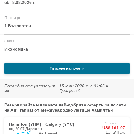
сб, 8.08.2026 г.
Пътници
1 Възрастен
Class
Икономика
Търсене на полети
Последна актуализация
15 юли 2026 г. в 01:06 ч.
на
Гринуич+0
Резервирайте и вземете най-добрите оферти за полети
на Air Transat от Международно летище Хамилтън
Hamilton (YHM)
Calgary (YYC)
Започнете от
US$ 161.07
пн, 20.07
Директен
Цена/ Пакс
Air Transat