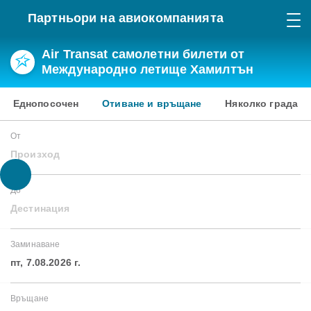
Партньори на авиокомпанията
Air Transat самолетни билети от
Международно летище Хамилтън
Еднопосочен
Отиване и връщане
Няколко града
От
Произход
До
Дестинация
Заминаване
пт, 7.08.2026 г.
Връщане