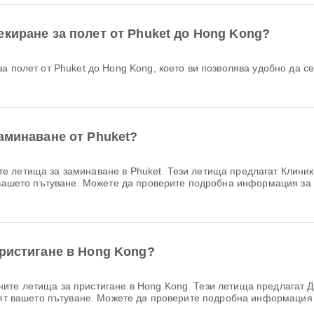
киране за полет от Phuket до Hong Kong?
аминаване от Phuket?
е летища за заминаване в Phuket. Тези летища предлагат Клиника
т вашето пътуване. Можете да проверите подробна информация з
пристигане в Hong Kong?
ите летища за пристигане в Hong Kong. Тези летища предлагат Де
брят вашето пътуване. Можете да проверите подробна информаци