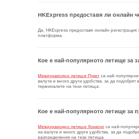
HKExpress предоставя ли онлайн че
Да, HKExpress предоставя онлайн регистрация за полет от Phuket до Hong Kong, което ви позволява удобно да се регистрирате за полета си чрез нашата
платформа.
Кое е най-популярното летище за з
Международно летище Пукет
са най-популярнит
валута и много други удобства, за да подобря
терминалите на тези летища.
Кое е най-популярното летище за 
Международно летище Хонконг
са най-популярн
на валута и много други удобства, за да подо
разпределения на тези летища.