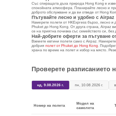
Със спиращата дъха природа Hong Kong е извес
спокойната атмосфера. Планирайте лесно и при
доброто обслужване и да ви отведе от Hong Kon
Пътувайте лесно и удобно с Airpaz
Намерете полети от HKExpress бързо, лесно и 
Phuket до Hong Kong. От друга страна, Airpaz в
се на приятна почивка със семейството си, без 
Най-добрите оферти за пътуване о
Вземете евтини полети само с Airpaz. Намерете
добрия
полет от Phuket до Hong Kong
. Подобре
храна по време на полет и избор на място. Рез
Проверете разписанието н
нд, 9.08.2026 г.
пн, 10.08.2026 г.
в
Модел на
Номер на полета
самолета