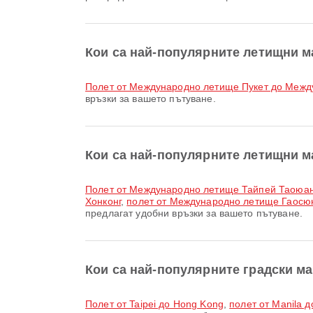
Кои са най-популярните летищни м
полет от Международно летище Пукет до Меж
връзки за вашето пътуване.
Кои са най-популярните летищни 
полет от Международно летище Тайпей Таоюа
Хонконг
,
полет от Международно летище Гаосю
предлагат удобни връзки за вашето пътуване.
Кои са най-популярните градски м
полет от Taipei до Hong Kong
,
полет от Manila 