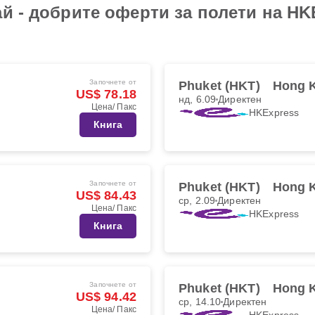
й - добрите оферти за полети на HK
Започнете от
Phuket (HKT)
Hong 
US$ 78.18
нд, 6.09
Директен
Цена/ Пакс
HKExpress
Книга
Започнете от
Phuket (HKT)
Hong 
US$ 84.43
ср, 2.09
Директен
Цена/ Пакс
HKExpress
Книга
Започнете от
Phuket (HKT)
Hong 
US$ 94.42
ср, 14.10
Директен
Цена/ Пакс
HKExpress