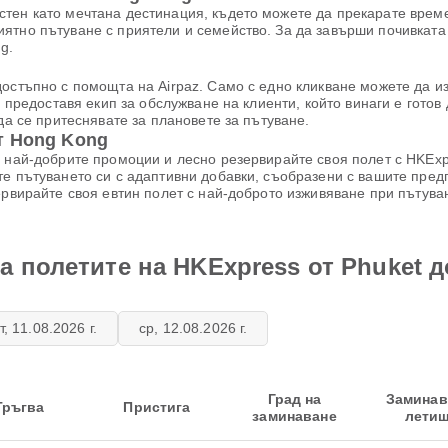
тен като мечтана дестинация, където можете да прекарате време
ятно пътуване с приятели и семейство. За да завърши почивката 
g.
достъпно с помощта на Airpaz. Само с едно кликване можете да и
и предоставя екип за обслужване на клиенти, който винаги е гото
да се притеснявате за плановете за пътуване.
т Hong Kong
 най-добрите промоции и лесно резервирайте своя полет с HKExpr
те пътуването си с адаптивни добавки, съобразени с вашите пред
ервирайте своя евтин полет с най-доброто изживяване при пътув
а полетите на HKExpress от Phuket 
т, 11.08.2026 г.
ср, 12.08.2026 г.
Град на
Замина
Тръгва
Пристига
заминаване
лети