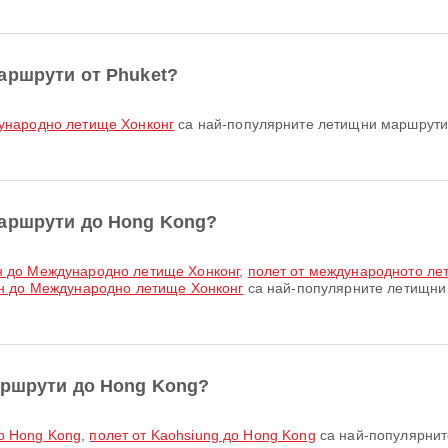
аршрути от Phuket?
дународно летище Хонконг
са най-популярните летищни маршрути 
маршрути до Hong Kong?
н до Международно летище Хонконг
,
полет от международното л
н до Международно летище Хонконг
са най-популярните летищни
аршрути до Hong Kong?
до Hong Kong
,
полет от Kaohsiung до Hong Kong
са най-популярнит