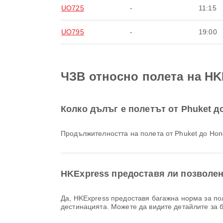
UO725
-
11:15
UO795
-
19:00
ЧЗВ относно полета на HK
Колко дълъг е полетът от Phuket д
Продължителността на полета от Phuket до Ho
HKExpress предоставя ли позволен
Да, HKExpress предоставя багажна норма за полети Домашен & Международен от Phuket до Hong Kong. Подробностите варират според типа билет и
дестинацията. Можете да видите детайлите за б