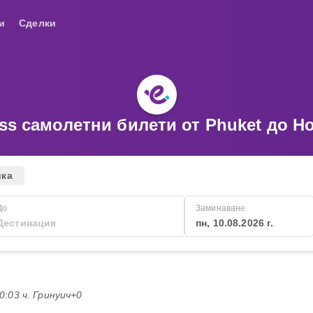
и
Сделки
ss самолетни билети от Phuket до H
ика
До
Заминаване
пн, 10.08.2026 г.
20:03 ч. Гринуич+0