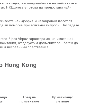
 в разходка, наслаждавайки се на пейзажите и
ви, HKExpress е готова да предостави най-
зживеете най-добрия и незабравим полет от
в да ви помогне при всякакви въпроси. Насладете
ess. Чрез Airpaz гарантираме, че имате най-
почитания, от допустим допълнителен багаж до
ане и несравними спестявания.
до Hong Kong
ващо
Град на
Пристигащо
ще
пристигане
летище