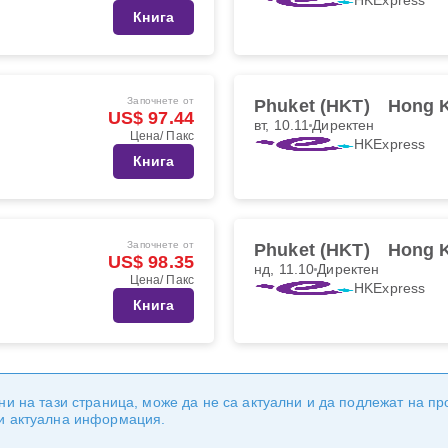
Книга
Започнете от
Phuket (HKT)
Hong 
US$ 97.44
вт, 10.11
Директен
Цена/ Пакс
HKExpress
Книга
Започнете от
Phuket (HKT)
Hong 
US$ 98.35
нд, 11.10
Директен
Цена/ Пакс
HKExpress
Книга
ни на тази страница, може да не са актуални и да подлежат на п
 и актуална информация.