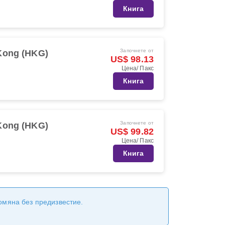
Книга
Започнете от
Kong (HKG)
US$ 98.13
Цена/ Пакс
Книга
Започнете от
Kong (HKG)
US$ 99.82
Цена/ Пакс
Книга
ромяна без предизвестие.