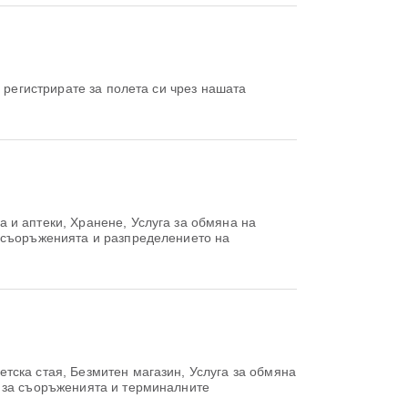
 и аптеки, Хранене, Услуга за обмяна на
а съоръженията и разпределението на
тска стая, Безмитен магазин, Услуга за обмяна
я за съоръженията и терминалните