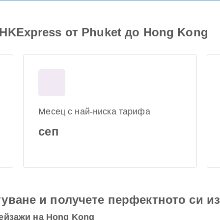
HKExpress от Phuket до Hong Kong
Месец с най-ниска тарифа
сеп
уване и получете перфектното си и
ейзажи на Hong Kong