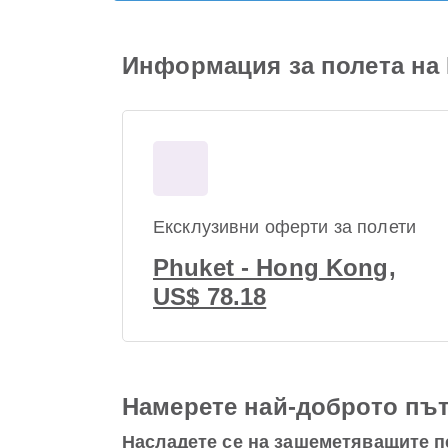
Информация за полета на 
Ексклузивни оферти за полети
Phuket - Hong Kong,
US$ 78.18
Намерете най-доброто път
Насладете се на зашеметяващите п