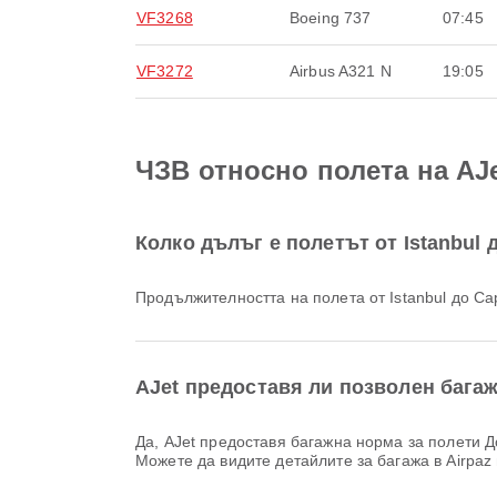
VF3268
Boeing 737
07:45
VF3272
Airbus A321 N
19:05
ЧЗВ относно полета на AJe
Колко дълъг е полетът от Istanbul 
Продължителността на полета от Istanbul до C
AJet предоставя ли позволен багаж 
Да, AJet предоставя багажна норма за полети Домашен & Международен от Istanbul до Cappadocia. Подробностите варират според типа билет и дестинацията.
Можете да видите детайлите за багажа в Airpaz