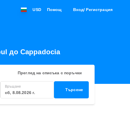
USD
Помощ
Вход/ Регистрация
bul до Cappadocia
Преглед на списъка с поръчки
Връщане
Търсене
сб, 8.08.2026 г.