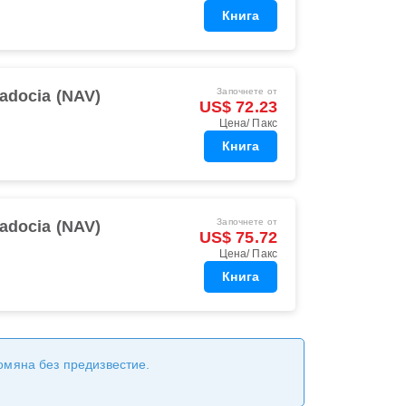
Книга
Започнете от
adocia (NAV)
US$ 72.23
Цена/ Пакс
Книга
Започнете от
adocia (NAV)
US$ 75.72
Цена/ Пакс
Книга
ромяна без предизвестие.