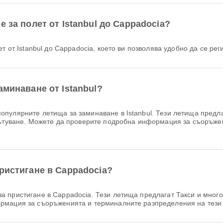
 за полет от Istanbul до Cappadocia?
ет от Istanbul до Cappadocia, което ви позволява удобно да се р
аминаване от Istanbul?
опулярните летища за заминаване в Istanbul. Тези летища предла
 пътуване. Можете да проверите подробна информация за съоръже
ристигане в Cappadocia?
а пристигане в Cappadocia. Тези летища предлагат Такси и много
рмация за съоръженията и терминалните разпределения на тези