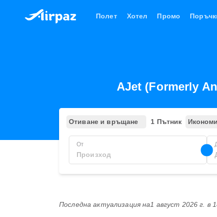
Полет
Хотел
Промо
Поръчк
AJet (Formerly A
Отиване и връщане
1 Пътник
Иконом
От
Последна актуализация на
1 август 2026 г. в 