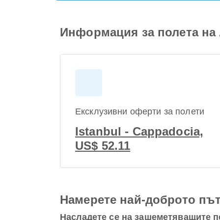
Информация за полета на A
Ексклузивни оферти за полети
Istanbul - Cappadocia,
US$ 52.11
Намерете най-доброто път
Насладете се на зашеметяващите п