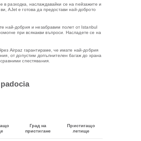
е в разходка, наслаждавайки се на пейзажите и
ви, AJet е готова да предостави най-доброто
те най-добрия и незабравим полет от Istanbul
 помогне при всякакви въпроси. Насладете се на
Чрез Airpaz гарантираме, че имате най-добрия
ания, от допустим допълнителен багаж до храна
есравними спестявания.
ppadocia
ващо
Град на
Пристигащо
ще
пристигане
летище