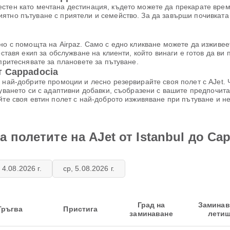
стен като мечтана дестинация, където можете да прекарате врем
тно пътуване с приятели и семейство. За да завърши почивката 
но с помощта на Airpaz. Само с едно кликване можете да изживее
оставя екип за обслужване на клиенти, който винаги е готов да ви
 притеснявате за плановете за пътуване.
т Cappadocia
 най-добрите промоции и лесно резервирайте своя полет с AJet. 
уването си с адаптивни добавки, съобразени с вашите предпочит
йте своя евтин полет с най-доброто изживяване при пътуване и н
 полетите на AJet от Istanbul до Ca
, 4.08.2026 г.
ср, 5.08.2026 г.
Град на
Замина
Тръгва
Пристига
заминаване
лети