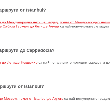
ршрути от Istanbul?
ен до Международно летище Багдад
,
полет от Международно лети
е Сабиха Гьокчен до Летище Алжир
са най-популярните летищни м
аршрути до Cappadocia?
ен до Летище Невшехир
са най-популярните летищни маршрути до 
ршрути от Istanbul?
 до Moscow
,
полет от Istanbul до Algiers
са най-популярните градски