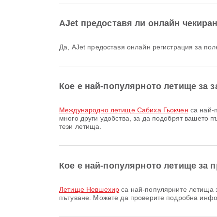
AJet предоставя ли онлайн чекиране
Да, AJet предоставя онлайн регистрация за пол
Кое е най-популярното летище за з
Международно летище Сабиха Гьокчен
са най-п
много други удобства, за да подобрят вашето
тези летища.
Кое е най-популярното летище за п
Летище Невшехир
са най-популярните летища з
пътуване. Можете да проверите подробна инфо