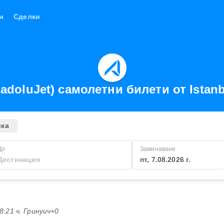
и
Сделки
nadoluJet) самолетни билети от Istan
ика
До
Заминаване
пт, 7.08.2026 г.
18:21 ч. Гринуич+0