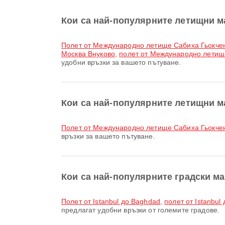
Кои са най-популярните летищни ма
полет от Международно летище Сабиха Гьокч
Москва Внуково
,
полет от Международно летищ
удобни връзки за вашето пътуване.
Кои са най-популярните летищни м
полет от Международно летище Сабиха Гьокч
връзки за вашето пътуване.
Кои са най-популярните градски ма
полет от Istanbul до Baghdad
,
полет от Istanbul
предлагат удобни връзки от големите градове.