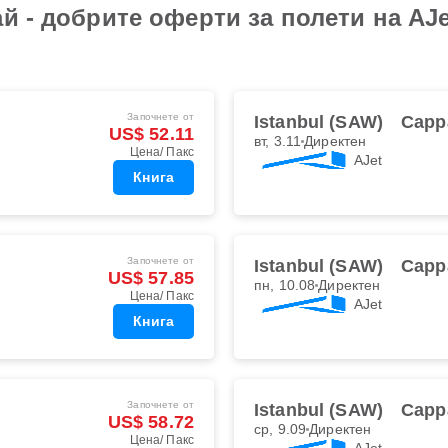
й - добрите оферти за полети на AJet
Започнете от
Istanbul (SAW)
Capp
US$ 52.11
вт, 3.11
Директен
Цена/ Пакс
AJet
Книга
Започнете от
Istanbul (SAW)
Capp
US$ 57.85
пн, 10.08
Директен
Цена/ Пакс
AJet
Книга
Започнете от
Istanbul (SAW)
Capp
US$ 58.72
ср, 9.09
Директен
Цена/ Пакс
AJet