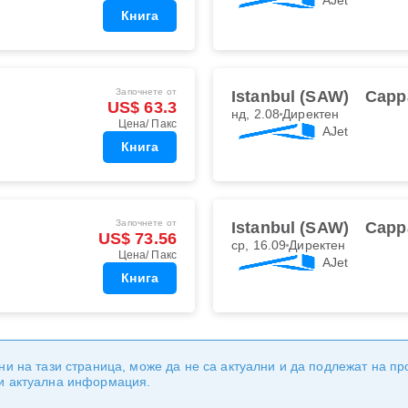
Книга
Започнете от
Istanbul (SAW)
Capp
US$ 63.3
нд, 2.08
Директен
Цена/ Пакс
AJet
Книга
Започнете от
Istanbul (SAW)
Capp
US$ 73.56
ср, 16.09
Директен
Цена/ Пакс
AJet
Книга
ни на тази страница, може да не са актуални и да подлежат на п
 и актуална информация.