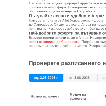
Със спиращата дъха природа Cappadocia е изве
спокойната атмосфера. Планирайте лесно и прия
обслужване и да ви отведе от Cappadocia.
Пътувайте лесно и удобно с Airpaz
Намерете полети от AJet бързо, лесно и достъп
до Cappadocia. От друга страна, Airpaz ви пред
приятна почивка със семейството си, без да се
Най-добрите оферти за пътуване о
Вземете евтини полети само с Airpaz. Намерете
полет от Istanbul до Cappadocia
. Подобрете път
по време на полет и избор на място. Резервира
Проверете разписанието на
нд, 2.08.2026 г.
пн, 3.08.2026 г.
вт
Модел на
Номер на полета
самолета