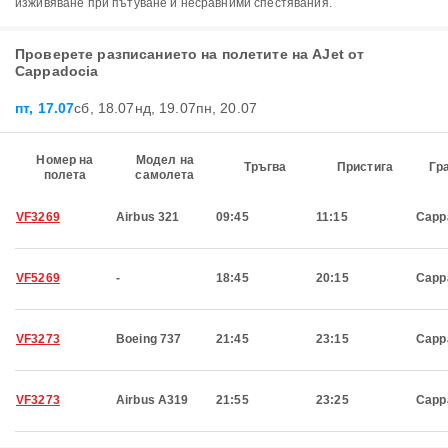
изживяване при пътуване и несравними спестявания.
Проверете разписанието на полетите на AJet от
Cappadocia
пт, 17.07
сб, 18.07
нд, 19.07
пн, 20.07
Номер на
Модел на
Тръгва
Пристига
Гр
полета
самолета
VF3269
Airbus 321
09:45
11:15
Capp
VF5269
-
18:45
20:15
Capp
VF3273
Boeing 737
21:45
23:15
Capp
VF3273
Airbus A319
21:55
23:25
Capp