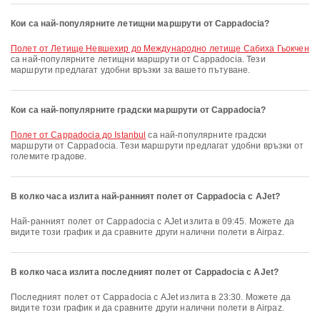
Кои са най-популярните летищни маршрути от Cappadocia?
полет от Летище Невшехир до Международно летище Сабиха Гьокчен
са най-популярните летищни маршрути от Cappadocia. Тези
маршрути предлагат удобни връзки за вашето пътуване.
Кои са най-популярните градски маршрути от Cappadocia?
полет от Cappadocia до Istanbul
са най-популярните градски
маршрути от Cappadocia. Тези маршрути предлагат удобни връзки от
големите градове.
В колко часа излита най-ранният полет от Cappadocia с AJet?
Най-ранният полет от Cappadocia с AJet излита в 09:45. Можете да
видите този график и да сравните други налични полети в Airpaz.
В колко часа излита последният полет от Cappadocia с AJet?
Последният полет от Cappadocia с AJet излита в 23:30. Можете да
видите този график и да сравните други налични полети в Airpaz.