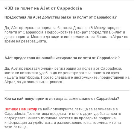
ЧЗВ за полет на AJet от Cappadocia
Предоставя ли AJet допустим багаж за полет от Cappadocia?
Да, AJet предоставя норма за багаж за Домашен & Международен
полети от Cappadocia. Подробностите варират според типа билет и
дестинацията. Можете да видите информацията за багажа в Airpaz по
време на резервацията.
AJet предоставя ли онлайн чекиране за полети от Cappadocia?
Да, AJet предоставя онлайн регистрация за полети от Cappadocia,
което ви позволява удобно да се регистрирате за полета си чрез
нашата платформа. Просто следвайте инструкциите, предоставени на
Airpaz, за да завършите процеса.
Кои са най-популярните летища за заминаване от Cappadocia?
Летище Невшехир
са най-популярните летища за заминаване в
Cappadocia. Тези летища предлагат и много други удобства, които
подобряват Вашето пътуване. Можете да проверите подробна
информация за удобствата и разположението на терминалите на
тези летища.