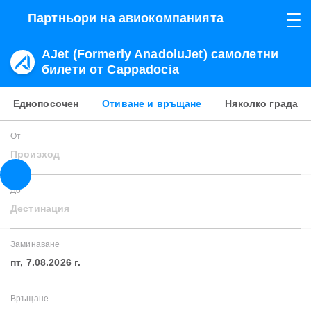
Партньори на авиокомпанията
AJet (Formerly AnadoluJet) самолетни
билети от Cappadocia
Еднопосочен
Отиване и връщане
Няколко града
От
Произход
До
Дестинация
Заминаване
пт, 7.08.2026 г.
Връщане