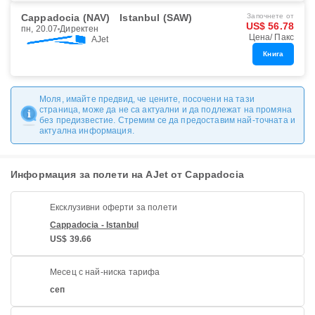
Cappadocia (NAV)
Istanbul (SAW)
Започнете от
US$ 56.78
пн, 20.07
Директен
Цена/ Пакс
AJet
Книга
Моля, имайте предвид, че цените, посочени на тази
страница, може да не са актуални и да подлежат на промяна
без предизвестие. Стремим се да предоставим най-точната и
актуална информация.
Информация за полети на AJet от Cappadocia
Ексклузивни оферти за полети
Cappadocia - Istanbul
US$ 39.66
Месец с най-ниска тарифа
сеп