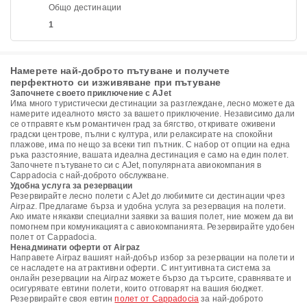
Общо дестинации
1
Намерете най-доброто пътуване и получете
перфектното си изживяване при пътуване
Започнете своето приключение с AJet
Има много туристически дестинации за разглеждане, лесно можете да
намерите идеалното място за вашето приключение. Независимо дали
се отправяте към романтичен град за бягство, откривате оживени
градски центрове, пълни с култура, или релаксирате на спокойни
плажове, има по нещо за всеки тип пътник. С набор от опции на една
ръка разстояние, вашата идеална дестинация е само на един полет.
Започнете пътуването си с AJet, популярната авиокомпания в
Cappadocia с най-доброто обслужване.
Удобна услуга за резервации
Резервирайте лесно полети с AJet до любимите си дестинации чрез
Airpaz. Предлагаме бърза и удобна услуга за резервация на полети.
Ако имате някакви специални заявки за вашия полет, ние можем да ви
помогнем при комуникацията с авиокомпанията. Резервирайте удобен
полет от Cappadocia.
Ненадминати оферти от Airpaz
Направете Airpaz вашият най-добър избор за резервации на полети и
се насладете на атрактивни оферти. С интуитивната система за
онлайн резервации на Airpaz можете бързо да търсите, сравнявате и
осигурявате евтини полети, които отговарят на вашия бюджет.
Резервирайте своя евтин
полет от Cappadocia
за най-доброто