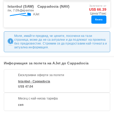
Istanbul (SAW)
Cappadocia (NAV)
Започнете от
US$ 66.39
пн, 7.09
Директен
Цена/ Пакс
AJet
Книга
Моля, имайте предвид, че цените, посочени на тази
страница, може да не са актуални и да подлежат на промяна
без предизвестие. Стремим се да предоставим най-точната и
актуална информация.
Информация за полета на AJet до Cappadocia
Ексклузивни оферти за полети
Istanbul - Cappadocia
US$ 47.04
Месец с най-ниска тарифа
сеп