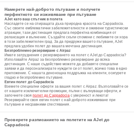
Намерете най-доброто пътуване и получете
перфектното си изживяване при пътуване
AJet като ваш спътник в полета
Насладете се на спиращата дъха природна красота на Cappadocia.
Със своите емблематични забележителности и оживени туристически
атракции, тази дестинация предлага перфектна комбинация от
релаксация и вълнение. Създайте скъпи спомени с любимите си хора
в този забележителен град. За да придружи вашето пътуване, AJet
предлага удобен полет до вашата мечтана дестинация.
Безпроблемно резервиране с Airpaz
Имате затруднения с резервирането на полет с AJet до Cappadocia?
Използвайте Airpaz за безпроблемно резервиране до всяка
дестинация. С наше съдействие можете да добавяте специални
заявки и да персонализирате нуждите си от полет, всичко това в едно
приложение. С нашата денонощна поддръжка на клиенти, осигурете
гладко и безпроблемно пътуване.
Евтин полет до Cappadocia
Вземете специални оферти за вашия полет с Airpaz. Възползвайте се
от нашите изключителни промоции, пълни с вълнуващи оферти, и
започнете своя
полет до Cappadocia
с увереност и лекота!
Резервирайте своя евтин полет с най-доброто изживяване при
пътуване и несравними спестявания.
Проверете разписанието на полетите на AJet до
Cappadocia