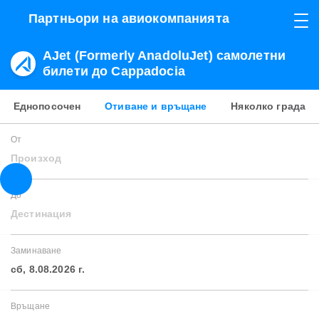
Партньори на авиокомпанията
AJet (Formerly AnadoluJet) самолетни
билети до Cappadocia
Еднопосочен
Отиване и връщане
Няколко града
От
Произход
До
Дестинация
Заминаване
сб, 8.08.2026 г.
Връщане