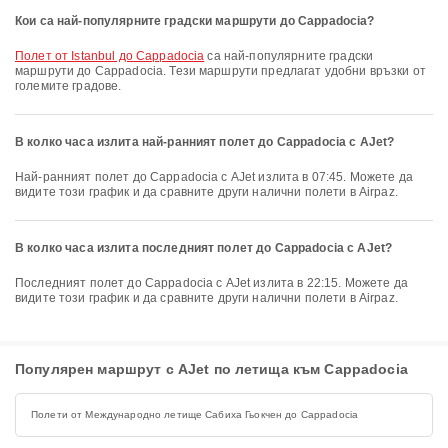
Кои са най-популярните градски маршрути до Cappadocia?
полет от Istanbul до Cappadocia
са най-популярните градски
маршрути до Cappadocia. Тези маршрути предлагат удобни връзки от
големите градове.
В колко часа излита най-ранният полет до Cappadocia с AJet?
Най-ранният полет до Cappadocia с AJet излита в 07:45. Можете да
видите този график и да сравните други налични полети в Airpaz.
В колко часа излита последният полет до Cappadocia с AJet?
Последният полет до Cappadocia с AJet излита в 22:15. Можете да
видите този график и да сравните други налични полети в Airpaz.
Популярен маршрут с AJet по летища към Cappadocia
Полети от Международно летище Сабиха Гьокчен до Cappadocia