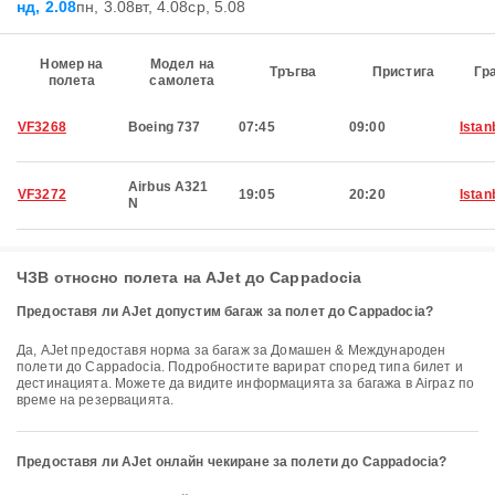
нд, 2.08
пн, 3.08
вт, 4.08
ср, 5.08
Номер на
Модел на
Тръгва
Пристига
Гр
полета
самолета
VF3268
Boeing 737
07:45
09:00
Istan
Airbus A321
VF3272
19:05
20:20
Istan
N
ЧЗВ относно полета на AJet до Cappadocia
Предоставя ли AJet допустим багаж за полет до Cappadocia?
Да, AJet предоставя норма за багаж за Домашен & Международен
полети до Cappadocia. Подробностите варират според типа билет и
дестинацията. Можете да видите информацията за багажа в Airpaz по
време на резервацията.
Предоставя ли AJet онлайн чекиране за полети до Cappadocia?