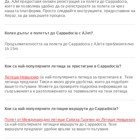
Да, AJet предоставя онлайн регистрация за полети до Cappadocia,
което ви позволява удобно да се регистрирате за полета си чрез
нашата платформа. Просто следвайте инструкциите, предоставени на
Airpaz, за да завършите процеса.
Колко дълъг е полетът до Cappadocia с AJet?
Продължителността на полета до Cappadocia с AJet е приблизително
1h 15m.
Кои са най-популярните летища за пристигане в Cappadocia?
Летище Невшехир
са най-популярните летища за пристигане в . Тези
летища предлагат Такси и много други удобства, които да подобрят
вашето пътуване. Можете да проверите подробна информация за
съоръженията и разположението на терминалите на тези летища.
Кои са най-популярните летищни маршрути до Cappadocia?
полет от Международно летище Сабиха Гьокчен до Летище Невшехир
са най-популярните летищни маршрути до Cappadocia. Тези
маршрути предлагат удобни връзки за вашето пътуване.