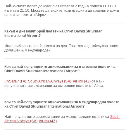
Най-късният полет до Madrid с Lufthansa с код на полета LH1120
излита в 21:10. Можете да видите този график и да сравните други
налични полети в Airpaz.
Какъв е дневният брой полети на Chief Dawid Stuurman
International Airport?
Има приблизително 2 полета на ден. Това летище обслужва полет
Домашен & Международен.
Кои са най-популярните авиокомпании за вътрешни полети на
Chief Dawid Stuurman International Airport?
FlySafair (FA)
,
South African Airways (SA)
,
Airlink (4Z)
са най-
популярните авиокомпании за вътрешни полети от Africa.
Кои са най-популярните авиокомпании за международни полети
на Chief Dawid Stuurman International Airport?
Най-популярните авиокомпании за международни полети са
South
African Airways (SA)
,
Airlink (4Z)
.