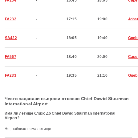
FA134
-
16:45
18:05
Cape
FA232
-
17:15
19:00
Joha
SA422
-
18:05
19:40
Gqeb
FA567
-
18:40
20:00
Cape
FA233
-
19:35
21:10
Gqeb
Често задавани въпроси относно Chief Dawid Stuurman
International Airport
Има ли летище близо до Chief Dawid Stuurman International
Airport?
Не, наблизо няма летище.