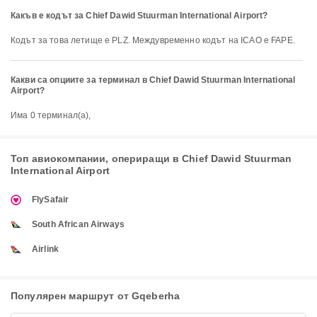
Какъв е кодът за Chief Dawid Stuurman International Airport?
Кодът за това летище е PLZ. Междувременно кодът на ICAO е FAPE.
Какви са опциите за терминал в Chief Dawid Stuurman International
Airport?
Има 0 терминал(а),
Топ авиокомпании, опериращи в Chief Dawid Stuurman
International Airport
FlySafair
South African Airways
Airlink
Популярен маршрут от Gqeberha