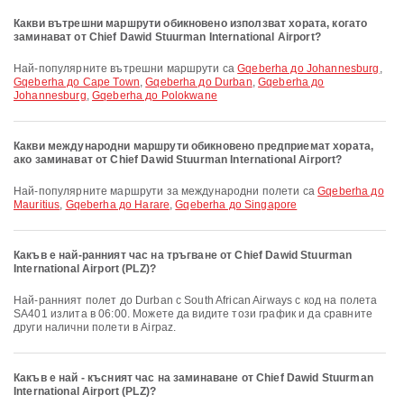
Какви вътрешни маршрути обикновено използват хората, когато
заминават от Chief Dawid Stuurman International Airport?
Най-популярните вътрешни маршрути са
Gqeberha до Johannesburg
,
Gqeberha до Cape Town
,
Gqeberha до Durban
,
Gqeberha до
Johannesburg
,
Gqeberha до Polokwane
Какви международни маршрути обикновено предприемат хората,
ако заминават от Chief Dawid Stuurman International Airport?
Най-популярните маршрути за международни полети са
Gqeberha до
Mauritius
,
Gqeberha до Harare
,
Gqeberha до Singapore
Какъв е най-ранният час на тръгване от Chief Dawid Stuurman
International Airport (PLZ)?
Най-ранният полет до Durban с South African Airways с код на полета
SA401 излита в 06:00. Можете да видите този график и да сравните
други налични полети в Airpaz.
Какъв е най - късният час на заминаване от Chief Dawid Stuurman
International Airport (PLZ)?