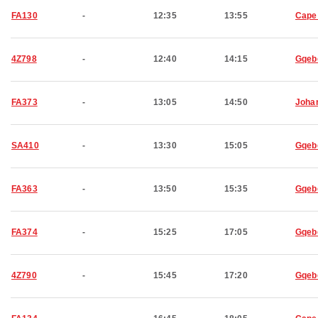
FA130
-
12:35
13:55
Cape
4Z798
-
12:40
14:15
Gqeb
FA373
-
13:05
14:50
Joha
SA410
-
13:30
15:05
Gqeb
FA363
-
13:50
15:35
Gqeb
FA374
-
15:25
17:05
Gqeb
4Z790
-
15:45
17:20
Gqeb