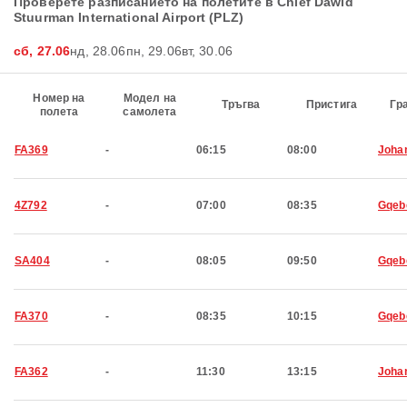
Проверете разписанието на полетите в Chief Dawid
Stuurman International Airport (PLZ)
сб, 27.06
нд, 28.06
пн, 29.06
вт, 30.06
Номер на
Модел на
Тръгва
Пристига
Гр
полета
самолета
FA369
-
06:15
08:00
Joha
4Z792
-
07:00
08:35
Gqeb
SA404
-
08:05
09:50
Gqeb
FA370
-
08:35
10:15
Gqeb
FA362
-
11:30
13:15
Joha