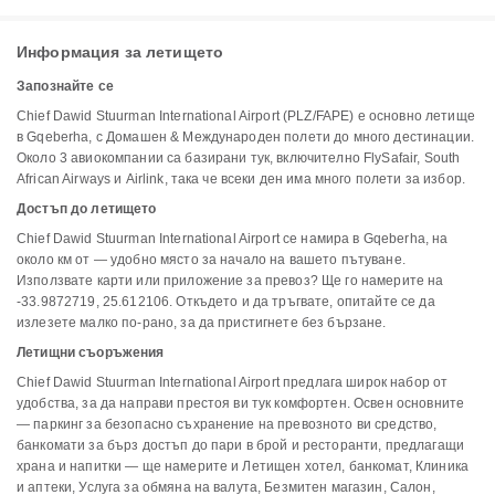
Информация за летището
Запознайте се
Chief Dawid Stuurman International Airport (PLZ/FAPE) е основно летище
в Gqeberha, с Домашен & Международен полети до много дестинации.
Около 3 авиокомпании са базирани тук, включително FlySafair, South
African Airways и Airlink, така че всеки ден има много полети за избор.
Достъп до летището
Chief Dawid Stuurman International Airport се намира в Gqeberha, на
около км от — удобно място за начало на вашето пътуване.
Използвате карти или приложение за превоз? Ще го намерите на
-33.9872719, 25.612106. Откъдето и да тръгвате, опитайте се да
излезете малко по-рано, за да пристигнете без бързане.
Летищни съоръжения
Chief Dawid Stuurman International Airport предлага широк набор от
удобства, за да направи престоя ви тук комфортен. Освен основните
— паркинг за безопасно съхранение на превозното ви средство,
банкомати за бърз достъп до пари в брой и ресторанти, предлагащи
храна и напитки — ще намерите и Летищен хотел, банкомат, Клиника
и аптеки, Услуга за обмяна на валута, Безмитен магазин, Салон,