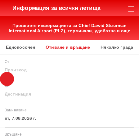
Информация за всички летища
Проверете информацията за Chief Dawid Stuurman
International Airport (PLZ), терминали, удобства и още
Еднопосочен
Отиване и връщане
Няколко града
От
Произход
До
Дестинация
Заминаване
пт, 7.08.2026 г.
Връщане