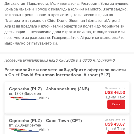
Детска стая, Паркоместа, Молитвена зона, Ресторант, Зона за пушене,
Зона за чакане и Помощ с инвалидна количка на място. Взети заедно,
те правят преминаването през летището по-лесно и приятно.
Планирате пътуване от Chief Dawid Stuurman International Airport?
Airpaz ви предлага изключителни оферти за полети до любимите ви
дестинации — независимо дали е кратка почивка, командировка или
ново място за разкриване. Резервирайте с Airpaz и се възползвайте
максимално от пътуването си.
Последна актуализация на
26 юни 2026 г. в 08:06 ч. Гринуич+0
Резервирайте и вземете най-добрите оферти за полети
в Chief Dawid Stuurman International Airport (PLZ)
Gqeberha (PLZ)
Johannesburg (JNB)
Започнете от
US$ 46.53
вт, 18.08
Директен
Цена/ Пакс
Airlink
Книга
Gqeberha (PLZ)
Cape Town (CPT)
Започнете от
US$ 49.87
пт, 26.06
Директен
Цена/ Пакс
Airlink