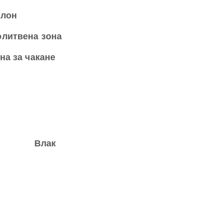
лон
литвена зона
на за чакане
Влак