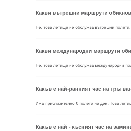
Какви вътрешни маршрути обикнове
Не, това летище не обслужва вътрешни полети.
Какви международни маршрути обик
Не, това летище не обслужва международни по
Какъв е най-ранният час на тръгван
Има приблизително 0 полета на ден. Това ле
Какъв е най - късният час на замин