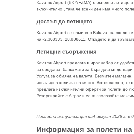
Kavumu Airport (BKY/FZMA) е основно летище в
включително , така че всеки ден има много поле
Достъп до летището
Kavumu Airport се намира в Bukavu, на около к
на -2.308333, 28.808611. Откъдето и да тръгват
Летищни съоръжения
Kavumu Airport предлага широк набор от удобст
ви средство, банкомати за бърз достъп до пари
Услуга за обмяна на валута, Безмитен магазин,
инвалидна количка на място. Взети заедно, те 
предлага изключителни оферти за полети до лю
Резервирайте с Airpaz и се възползвайте макси
Последна актуализация на
4 август 2026 г. в 
Информация за полети на 