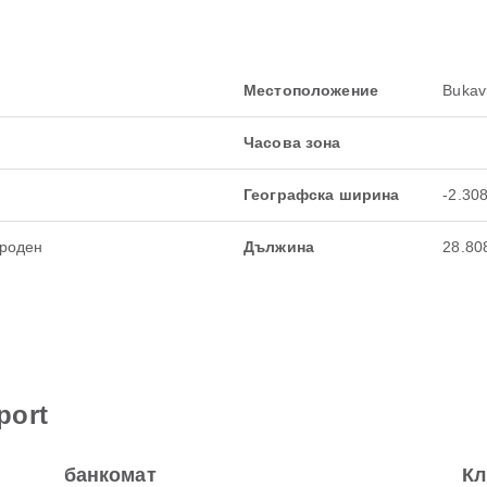
Местоположение
Bukav
Часова зона
Географска ширина
-2.30
роден
Дължина
28.80
port
банкомат
Кл