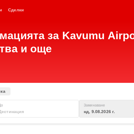
и
Сделки
ацията за Kavumu Airpor
тва и още
ика
До
Заминаване
нд, 9.08.2026 г.