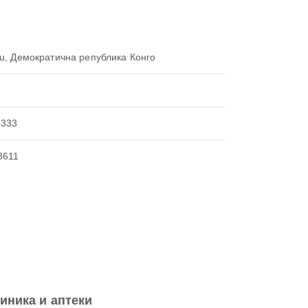
u, Демократична република Конго
8333
8611
иника и аптеки