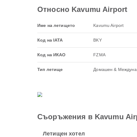
Относно Kavumu Airport
Име на летището
Kavumu Airport
Код на IATA
BKY
Код на ИКАО
FZMA
Тип летище
Домашен & Междуна
Съоръжения в Kavumu Air
Летищен хотел