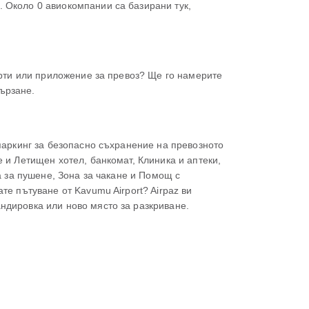
 Около 0 авиокомпании са базирани тук,
арти или приложение за превоз? Ще го намерите
бързане.
паркинг за безопасно съхранение на превозното
 и Летищен хотел, банкомат, Клиника и аптеки,
а за пушене, Зона за чакане и Помощ с
е пътуване от Kavumu Airport? Airpaz ви
ндировка или ново място за разкриване.