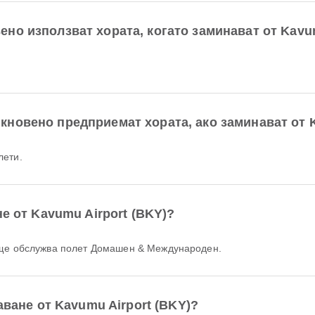
но използват хората, когато заминават от Kavu
новено предприемат хората, ако заминават от K
лети.
е от Kavumu Airport (BKY)?
тище обслужва полет Домашен & Международен.
аване от Kavumu Airport (BKY)?