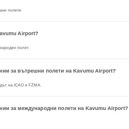
шни полети.
avumu Airport?
народен полет.
нии за вътрешни полети на Kavumu Airport?
одът на ICAO е FZMA.
нии за международни полети на Kavumu Airport?