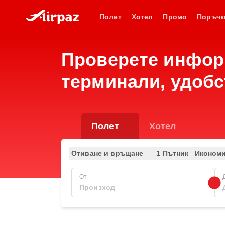
Полет
Хотел
Промо
Поръчк
Проверете информ
терминали, удобс
Полет
Хотел
Отиване и връщане
1 Пътник
Иконом
От