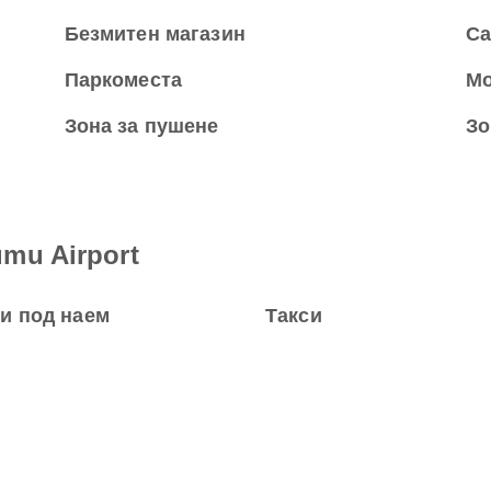
Безмитен магазин
Са
Паркоместа
Мо
Зона за пушене
Зо
mu Airport
и под наем
Такси