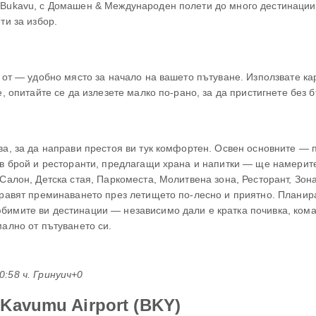
 Bukavu, с Домашен & Международен полети до много дестинации.
ти за избор.
м от — удобно място за начало на вашето пътуване. Използвате к
е, опитайте се да излезете малко по-рано, за да пристигнете без 
ва, за да направи престоя ви тук комфортен. Освен основните — 
 в брой и ресторанти, предлагащи храна и напитки — ще намерите
 Салон, Детска стая, Паркоместа, Молитвена зона, Ресторант, Зон
правят преминаването през летището по-лесно и приятно. Планират
бимите ви дестинации — независимо дали е кратка почивка, кома
мално от пътуването си.
00:58 ч. Гринуич+0
Kavumu Airport (BKY)