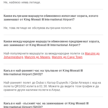
Не, наблизо няма летище.
Какви вътрешни маршрути обикновено използват хората, когато
заминават от King Mswati III International Airport?
Не, това летище не обслужва вътрешни полети.
Какви международни маршрути обикновено предприемат хората,
ако заминават от King Mswati III International Airport?
Най-популярните маршрути за международни полети са
Manzini до
Johannesburg
,
Manzini до Maseru
,
Manzini до Cape Town
Какъв е най-ранният час на тръгване от King Mswati III
International Airport (SHO)?
Най-ранният полет до Dubai с Катар Еъруейс / Qatar Airways с код на
полета QR1002 излита в 01:30. Можете да видите този график и да
сравните други налични полети в Airpaz.
Какъв е най - късният час на заминаване от King Mswati III
International Airport (SHO)?