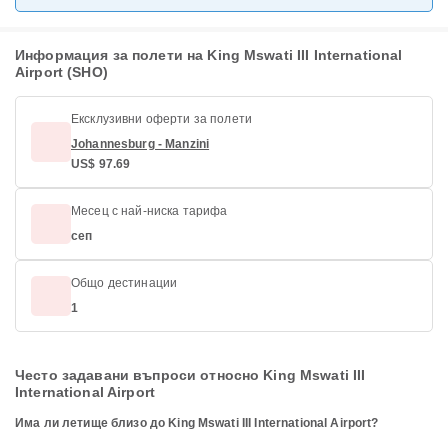
Информация за полети на King Mswati III International
Airport (SHO)
Ексклузивни оферти за полети
Johannesburg - Manzini
US$ 97.69
Месец с най-ниска тарифа
сеп
Общо дестинации
1
Често задавани въпроси относно King Mswati III
International Airport
Има ли летище близо до King Mswati III International Airport?