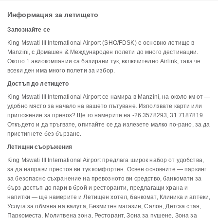
Информация за летището
Запознайте се
King Mswati III International Airport (SHO/FDSK) е основно летище в
Manzini, с Домашен & Международен полети до много дестинации.
Около 1 авиокомпании са базирани тук, включително Airlink, така че
всеки ден има много полети за избор.
Достъп до летището
King Mswati III International Airport се намира в Manzini, на около км от —
удобно място за начало на вашето пътуване. Използвате карти или
приложение за превоз? Ще го намерите на -26.3578293, 31.7187819.
Откъдето и да тръгвате, опитайте се да излезете малко по-рано, за да
пристигнете без бързане.
Летищни съоръжения
King Mswati III International Airport предлага широк набор от удобства,
за да направи престоя ви тук комфортен. Освен основните — паркинг
за безопасно съхранение на превозното ви средство, банкомати за
бърз достъп до пари в брой и ресторанти, предлагащи храна и
напитки — ще намерите и Летищен хотел, банкомат, Клиника и аптеки,
Услуга за обмяна на валута, Безмитен магазин, Салон, Детска стая,
Паркоместа, Молитвена зона, Ресторант, Зона за пушене, Зона за