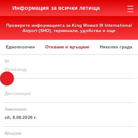
Информация за всички летища
Проверете информацията за King Mswati III International
Airport (SHO), терминали, удобства и още
Еднопосочен
Отиване и връщане
Няколко града
От
Произход
До
Дестинация
Заминаване
сб, 8.08.2026 г.
Връщане