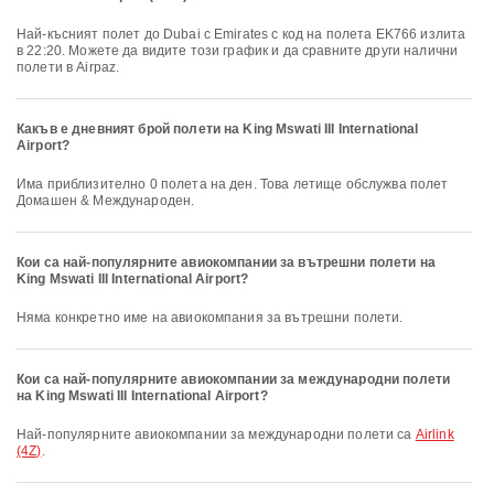
Най-късният полет до Dubai с Emirates с код на полета EK766 излита
в 22:20. Можете да видите този график и да сравните други налични
полети в Airpaz.
Какъв е дневният брой полети на King Mswati III International
Airport?
Има приблизително 0 полета на ден. Това летище обслужва полет
Домашен & Международен.
Кои са най-популярните авиокомпании за вътрешни полети на
King Mswati III International Airport?
Няма конкретно име на авиокомпания за вътрешни полети.
Кои са най-популярните авиокомпании за международни полети
на King Mswati III International Airport?
Най-популярните авиокомпании за международни полети са
Airlink
(4Z)
.