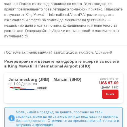
чакане и Помощ с инвалидна количка на място. Взети заедно, те
правят преминаването през летището по-лесно и приятно. Планирате
пътуване от King Mswati III International Airport? Airpaz ви предлага
изключителни оферти за полети до любимите ви дестинации —
независимо дали е кратка почивка, командировка или ново място за
разкриване. Резервирайте с Airpaz и се възползвайте максимално от
пътуването си.
Последна актуализация на
4 август 2026 г. в 00:36 ч. Гринуич+0
Резервирайте и вземете най-добрите оферти за полети
в King Mswati III International Airport (SHO)
Johannesburg (JNB)
Manzini (SHO)
Започнете от
US$ 97.69
вт, 1.09
Директен
Цена/ Пакс
Airlink
Книга
Моля, имайте предвид, че цените, посочени на тази
страница, може да не са актуални и да подлежат на промяна
без предизвестие. Стремим се да предоставим най-точната и
актуална информация.