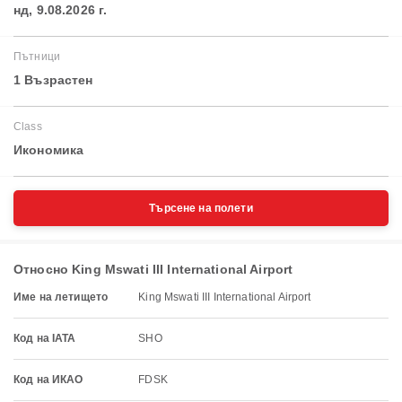
нд, 9.08.2026 г.
Пътници
1 Възрастен
Class
Икономика
Търсене на полети
Относно King Mswati III International Airport
Име на летището
King Mswati III International Airport
Код на IATA
SHO
Код на ИКАО
FDSK