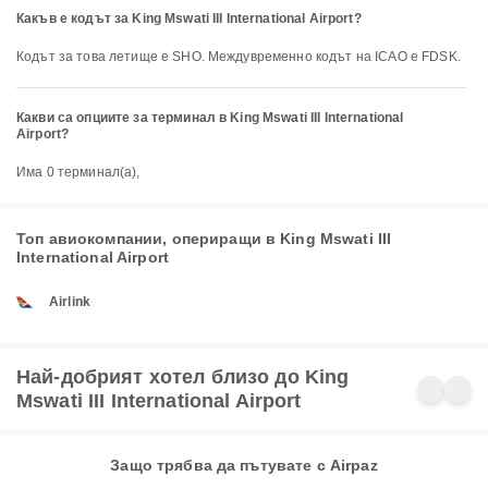
Какъв е кодът за King Mswati III International Airport?
Кодът за това летище е SHO. Междувременно кодът на ICAO е FDSK.
Какви са опциите за терминал в King Mswati III International
Airport?
Има 0 терминал(а),
Топ авиокомпании, опериращи в King Mswati III
International Airport
Airlink
Най-добрият хотел близо до King
Mswati III International Airport
Защо трябва да пътувате с Airpaz