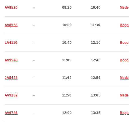
AV8520
-
09:20
10:40
Medel
AV8556
-
10:00
11:30
Bogo
LA4110
-
10:40
12:10
Bogo
AV9548
-
11:05
12:40
Bogo
JA5422
-
11:44
12:56
Medel
AV9282
-
11:50
13:05
Medel
AV9786
-
12:00
13:35
Bogo