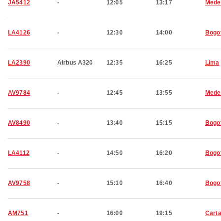
JA5412
-
12:05
13:17
Medel
LA4126
-
12:30
14:00
Bogo
LA2390
Airbus A320
12:35
16:25
Lima
AV9784
-
12:45
13:55
Medel
AV8490
-
13:40
15:15
Bogo
LA4112
-
14:50
16:20
Bogo
AV9758
-
15:10
16:40
Bogo
AM751
-
16:00
19:15
Cart