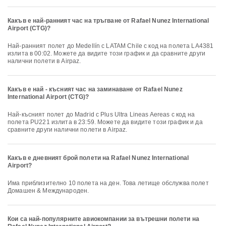
Какъв е най-ранният час на тръгване от Rafael Nunez International
Airport (CTG)?
Най-ранният полет до Medellín с LATAM Chile с код на полета LA4381
излита в 00:02. Можете да видите този график и да сравните други
налични полети в Airpaz.
Какъв е най - късният час на заминаване от Rafael Nunez
International Airport (CTG)?
Най-късният полет до Madrid с Plus Ultra Lineas Aereas с код на
полета PU221 излита в 23:59. Можете да видите този график и да
сравните други налични полети в Airpaz.
Какъв е дневният брой полети на Rafael Nunez International
Airport?
Има приблизително 10 полета на ден. Това летище обслужва полет
Домашен & Международен.
Кои са най-популярните авиокомпании за вътрешни полети на