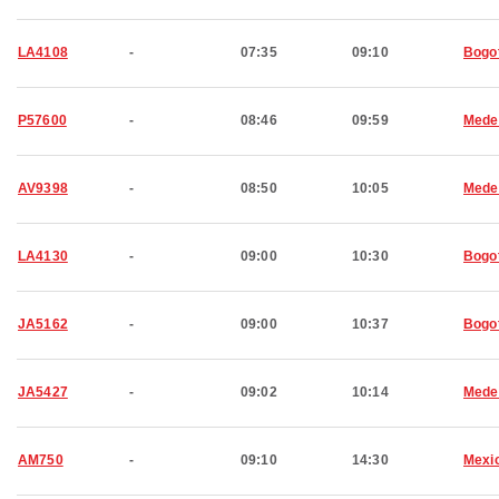
LA4108
-
07:35
09:10
Bogo
P57600
-
08:46
09:59
Medel
AV9398
-
08:50
10:05
Medel
LA4130
-
09:00
10:30
Bogo
JA5162
-
09:00
10:37
Bogo
JA5427
-
09:02
10:14
Medel
AM750
-
09:10
14:30
Mexic