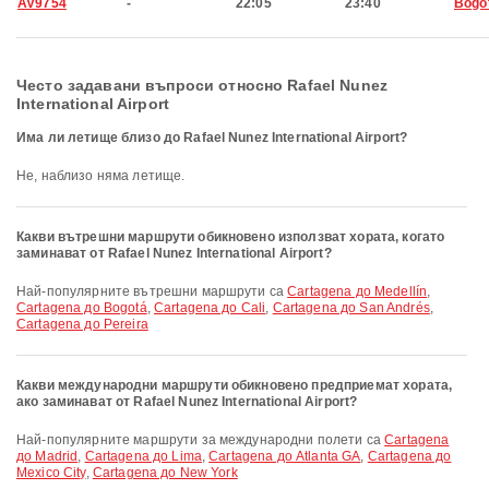
AV9754
-
22:05
23:40
Bogo
Често задавани въпроси относно Rafael Nunez
International Airport
Има ли летище близо до Rafael Nunez International Airport?
Не, наблизо няма летище.
Какви вътрешни маршрути обикновено използват хората, когато
заминават от Rafael Nunez International Airport?
Най-популярните вътрешни маршрути са
Cartagena до Medellín
,
Cartagena до Bogotá
,
Cartagena до Cali
,
Cartagena до San Andrés
,
Cartagena до Pereira
Какви международни маршрути обикновено предприемат хората,
ако заминават от Rafael Nunez International Airport?
Най-популярните маршрути за международни полети са
Cartagena
до Madrid
,
Cartagena до Lima
,
Cartagena до Atlanta GA
,
Cartagena до
Mexico City
,
Cartagena до New York