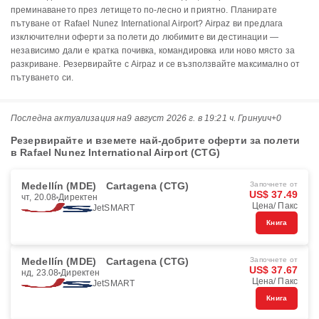
преминаването през летището по-лесно и приятно. Планирате
пътуване от Rafael Nunez International Airport? Airpaz ви предлага
изключителни оферти за полети до любимите ви дестинации —
независимо дали е кратка почивка, командировка или ново място за
разкриване. Резервирайте с Airpaz и се възползвайте максимално от
пътуването си.
Последна актуализация на
9 август 2026 г. в 19:21 ч. Гринуич+0
Резервирайте и вземете най-добрите оферти за полети
в Rafael Nunez International Airport (CTG)
Medellín (MDE)
Cartagena (CTG)
Започнете от
US$ 37.49
чт, 20.08
Директен
Цена/ Пакс
JetSMART
Книга
Medellín (MDE)
Cartagena (CTG)
Започнете от
US$ 37.67
нд, 23.08
Директен
Цена/ Пакс
JetSMART
Книга