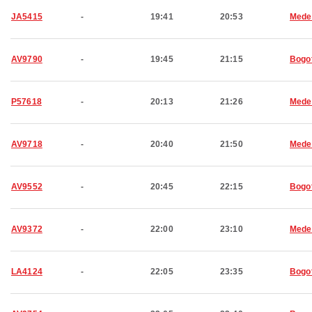
JA5415
-
19:41
20:53
Medel
AV9790
-
19:45
21:15
Bogo
P57618
-
20:13
21:26
Medel
AV9718
-
20:40
21:50
Medel
AV9552
-
20:45
22:15
Bogo
AV9372
-
22:00
23:10
Medel
LA4124
-
22:05
23:35
Bogo