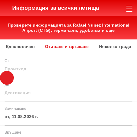
Информация за всички летища
Проверете информацията за Rafael Nunez International
Airport (CTG), терминали, удобства и още
Еднопосочен
Отиване и връщане
Няколко града
От
Произход
До
Дестинация
Заминаване
вт, 11.08.2026 г.
Връщане