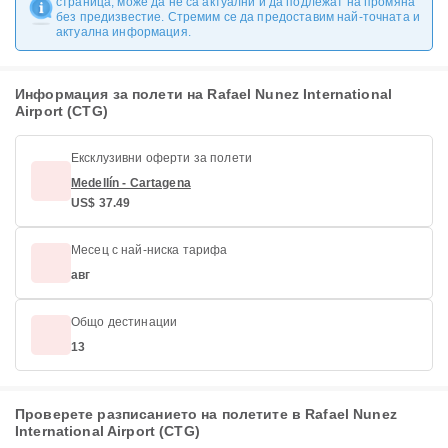
страница, може да не са актуални и да подлежат на промяна
без предизвестие. Стремим се да предоставим най-точната и
актуална информация.
Информация за полети на Rafael Nunez International
Airport (CTG)
Ексклузивни оферти за полети
Medellín - Cartagena
US$ 37.49
Месец с най-ниска тарифа
авг
Общо дестинации
13
Проверете разписанието на полетите в Rafael Nunez
International Airport (CTG)