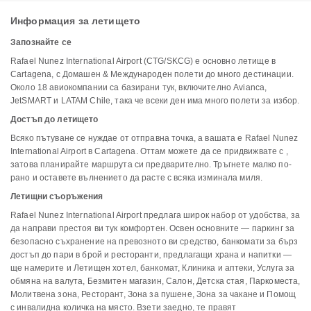
Информация за летището
Запознайте се
Rafael Nunez International Airport (CTG/SKCG) е основно летище в
Cartagena, с Домашен & Международен полети до много дестинации.
Около 18 авиокомпании са базирани тук, включително Avianca,
JetSMART и LATAM Chile, така че всеки ден има много полети за избор.
Достъп до летището
Всяко пътуване се нуждае от отправна точка, а вашата е Rafael Nunez
International Airport в Cartagena. Оттам можете да се придвижвате с ,
затова планирайте маршрута си предварително. Тръгнете малко по-
рано и оставете вълнението да расте с всяка изминала миля.
Летищни съоръжения
Rafael Nunez International Airport предлага широк набор от удобства, за
да направи престоя ви тук комфортен. Освен основните — паркинг за
безопасно съхранение на превозното ви средство, банкомати за бърз
достъп до пари в брой и ресторанти, предлагащи храна и напитки —
ще намерите и Летищен хотел, банкомат, Клиника и аптеки, Услуга за
обмяна на валута, Безмитен магазин, Салон, Детска стая, Паркоместа,
Молитвена зона, Ресторант, Зона за пушене, Зона за чакане и Помощ
с инвалидна количка на място. Взети заедно, те правят