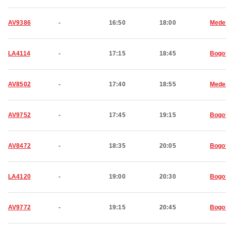
AV9386
-
16:50
18:00
Medel
LA4114
-
17:15
18:45
Bogo
AV8502
-
17:40
18:55
Medel
AV9752
-
17:45
19:15
Bogo
AV8472
-
18:35
20:05
Bogo
LA4120
-
19:00
20:30
Bogo
AV9772
-
19:15
20:45
Bogo