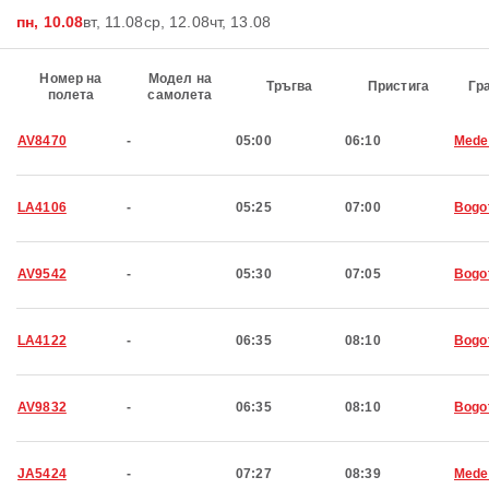
пн, 10.08
вт, 11.08
ср, 12.08
чт, 13.08
Номер на
Модел на
Тръгва
Пристига
Гр
полета
самолета
AV8470
-
05:00
06:10
Medel
LA4106
-
05:25
07:00
Bogo
AV9542
-
05:30
07:05
Bogo
LA4122
-
06:35
08:10
Bogo
AV9832
-
06:35
08:10
Bogo
JA5424
-
07:27
08:39
Medel