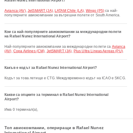
Rafael Nunez International Airport?
Avianca (AV)
,
JetSMART (JA)
,
LATAM Chile (LA)
,
Wingo (P5)
са най-
популярните авиокомпании за вътрешни полети от South America.
Кои са най-популярните авиокомпании за международни полети
на Rafael Nunez International Airport?
Най-популярните авиокомпании за международни полети са
Avianca
(AV)
,
Copa Airlines (CM)
,
JetSMART (JA)
,
Plus Ultra Lineas Aereas (PU)
.
Какъв е кодът за Rafael Nunez International Airport?
Кодът за това летище е CTG. Междувременно кодът на ICAO е SKCG.
Какви са опциите за терминал в Rafael Nunez International
Airport?
Има 0 терминал(а),
Топ авиокомпании, опериращи в Rafael Nunez
International Airport