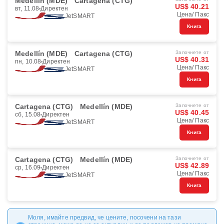
Medellín (MDE)
Cartagena (CTG)
US$ 40.21
вт, 11.08
Директен
Цена/ Пакс
JetSMART
Книга
Medellín (MDE)
Cartagena (CTG)
Започнете от
US$ 40.31
пн, 10.08
Директен
Цена/ Пакс
JetSMART
Книга
Cartagena (CTG)
Medellín (MDE)
Започнете от
US$ 40.45
сб, 15.08
Директен
Цена/ Пакс
JetSMART
Книга
Cartagena (CTG)
Medellín (MDE)
Започнете от
US$ 42.89
ср, 16.09
Директен
Цена/ Пакс
JetSMART
Книга
Моля, имайте предвид, че цените, посочени на тази