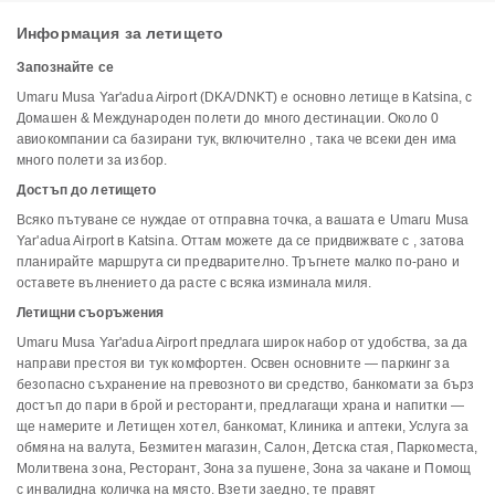
Информация за летището
Запознайте се
Umaru Musa Yar'adua Airport (DKA/DNKT) е основно летище в Katsina, с
Домашен & Международен полети до много дестинации. Около 0
авиокомпании са базирани тук, включително , така че всеки ден има
много полети за избор.
Достъп до летището
Всяко пътуване се нуждае от отправна точка, а вашата е Umaru Musa
Yar'adua Airport в Katsina. Оттам можете да се придвижвате с , затова
планирайте маршрута си предварително. Тръгнете малко по-рано и
оставете вълнението да расте с всяка изминала миля.
Летищни съоръжения
Umaru Musa Yar'adua Airport предлага широк набор от удобства, за да
направи престоя ви тук комфортен. Освен основните — паркинг за
безопасно съхранение на превозното ви средство, банкомати за бърз
достъп до пари в брой и ресторанти, предлагащи храна и напитки —
ще намерите и Летищен хотел, банкомат, Клиника и аптеки, Услуга за
обмяна на валута, Безмитен магазин, Салон, Детска стая, Паркоместа,
Молитвена зона, Ресторант, Зона за пушене, Зона за чакане и Помощ
с инвалидна количка на място. Взети заедно, те правят