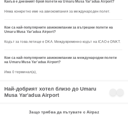
Какъв е дневният брой полети на Umaru Musa Yar'adua Airport?
Няма конкретно име на авиокомпания за международен полет.
Кои са най-популярните авиокомпании за вътрешни полети на
Umaru Musa Yar'adua Airport?
Кодът за това летище е DKA. Междувременно кодът на ICAO е DNKT.
Кои са най-популярните авиокомпании за международни полети
на Umaru Musa Yar'adua Airport?
Има 0 терминал(а),
Най-добрият хотел близо до Umaru
Musa Yar'adua Airport
Защо трябва да пътувате с Airpaz