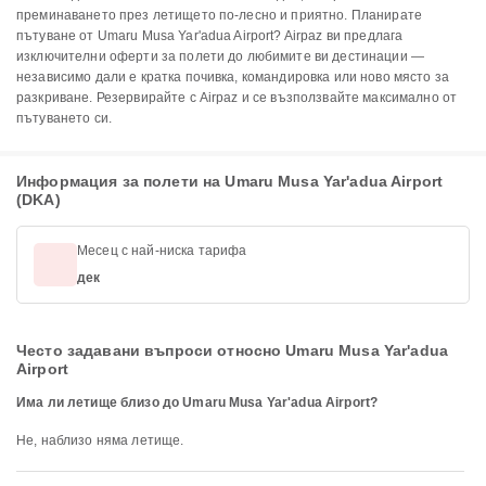
преминаването през летището по-лесно и приятно. Планирате
пътуване от Umaru Musa Yar'adua Airport? Airpaz ви предлага
изключителни оферти за полети до любимите ви дестинации —
независимо дали е кратка почивка, командировка или ново място за
разкриване. Резервирайте с Airpaz и се възползвайте максимално от
пътуването си.
Информация за полети на Umaru Musa Yar'adua Airport
(DKA)
Месец с най-ниска тарифа
дек
Често задавани въпроси относно Umaru Musa Yar'adua
Airport
Има ли летище близо до Umaru Musa Yar'adua Airport?
Не, наблизо няма летище.