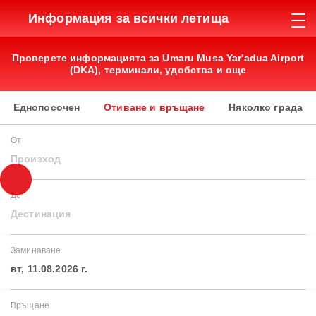
Информация за всички летища
Проверете информацията за Umaru Musa Yar'adua Airport
(DKA), терминали, удобства и още
Еднопосочен
Отиване и връщане
Няколко града
От
Произход
До
Дестинация
Заминаване
вт, 11.08.2026 г.
Връщане