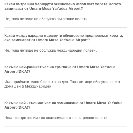
Какви вътрешни маршрути обикновено използват хората, когато
заминават от Umaru Musa Yar'adua Airport?
Не, това летище не обслужва вътрешни полети.
Какви международни маршрути обикновено предприемат хората,
ако заминават от Umaru Musa Yar'adua Airport?
Не, това летище не обслужва международни полети.
Какъв е най-ранният час на тръгване от Umaru Musa Yar'adua
Airport (DKA)?
Има приблизително 0 полета на ден. Това летище обслужва полет
Домашен & Международен.
Какъв е най - късният час на заминаване от Umaru Musa Yar'adua
Airport (DKA)?
Няма конкретно име на авиокомпания за вътрешни полети.