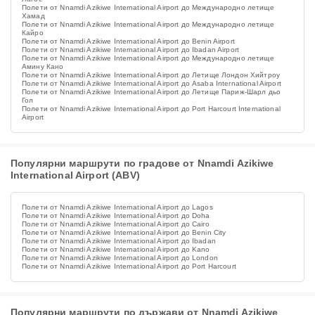
Полети от Nnamdi Azikiwe International Airport до Международно летище
Хамад
Полети от Nnamdi Azikiwe International Airport до Международно летище
Кайро
Полети от Nnamdi Azikiwe International Airport до Benin Airport
Полети от Nnamdi Azikiwe International Airport до Ibadan Airport
Полети от Nnamdi Azikiwe International Airport до Международно летище
Амину Кано
Полети от Nnamdi Azikiwe International Airport до Летище Лондон Хийтроу
Полети от Nnamdi Azikiwe International Airport до Asaba International Airport
Полети от Nnamdi Azikiwe International Airport до Летище Париж-Шарл дьо
Гол
Полети от Nnamdi Azikiwe International Airport до Port Harcourt International
Airport
Популярни маршрути по градове от Nnamdi Azikiwe
International Airport (ABV)
Полети от Nnamdi Azikiwe International Airport до Lagos
Полети от Nnamdi Azikiwe International Airport до Doha
Полети от Nnamdi Azikiwe International Airport до Cairo
Полети от Nnamdi Azikiwe International Airport до Benin City
Полети от Nnamdi Azikiwe International Airport до Ibadan
Полети от Nnamdi Azikiwe International Airport до Kano
Полети от Nnamdi Azikiwe International Airport до London
Полети от Nnamdi Azikiwe International Airport до Port Harcourt
Популярни маршрути по държави от Nnamdi Azikiwe