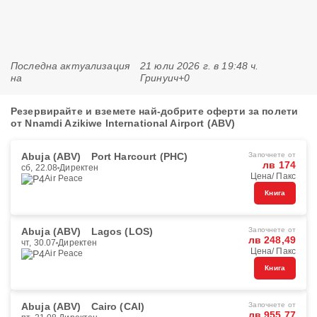
Последна актуализация
21 юли 2026 г. в 19:48 ч.
на
Гринуич+0
Резервирайте и вземете най-добрите оферти за полети
от Nnamdi Azikiwe International Airport (ABV)
Abuja (ABV)
Port Harcourt (PHC)
Започнете от
лв 174
сб, 22.08
Директен
Цена/ Пакс
Air Peace
Книга
Abuja (ABV)
Lagos (LOS)
Започнете от
лв 248,49
чт, 30.07
Директен
Цена/ Пакс
Air Peace
Книга
Abuja (ABV)
Cairo (CAI)
Започнете от
лв 955,77