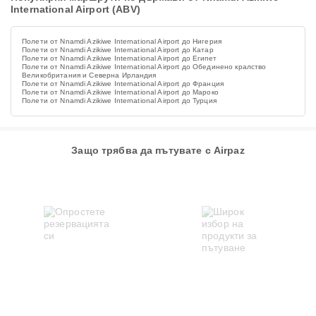
International Airport (ABV)
Полети от Nnamdi Azikiwe International Airport до Нигерия
Полети от Nnamdi Azikiwe International Airport до Катар
Полети от Nnamdi Azikiwe International Airport до Египет
Полети от Nnamdi Azikiwe International Airport до Обединено кралство
Великобритания и Северна Ирландия
Полети от Nnamdi Azikiwe International Airport до Франция
Полети от Nnamdi Azikiwe International Airport до Мароко
Полети от Nnamdi Azikiwe International Airport до Турция
Защо трябва да пътувате с Airpaz