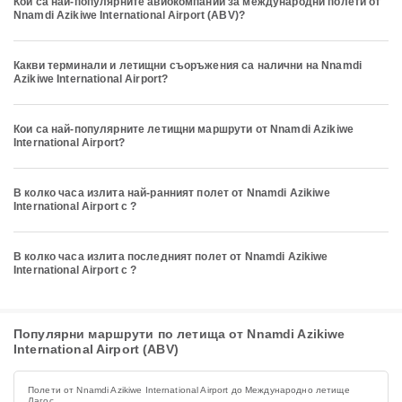
Кои са най-популярните авиокомпании за международни полети от
Nnamdi Azikiwe International Airport (ABV)?
Какви терминали и летищни съоръжения са налични на Nnamdi
Azikiwe International Airport?
Кои са най-популярните летищни маршрути от Nnamdi Azikiwe
International Airport?
В колко часа излита най-ранният полет от Nnamdi Azikiwe
International Airport с ?
В колко часа излита последният полет от Nnamdi Azikiwe
International Airport с ?
Популярни маршрути по летища от Nnamdi Azikiwe
International Airport (ABV)
Полети от Nnamdi Azikiwe International Airport до Международно летище
Лагос