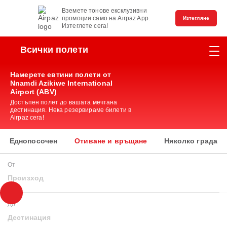
Вземете тонове ексклузивни
промоции само на Airpaz App.
Изтегляне
Изтеглете сега!
Всички полети
Намерете евтини полети от
Nnamdi Azikiwe International
Airport (ABV)
Достъпен полет до вашата мечтана
дестинация. Нека резервираме билети в
Airpaz сега!
Еднопосочен
Отиване и връщане
Няколко града
От
Произход
До
Дестинация