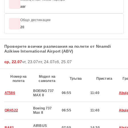
авг
Общо дестинации
20
Проверете всички разписания на полети от Nnamdi
Azikiwe International Airport (ABV)
ср, 22.07
чт, 23.07
пт, 24.07
сб, 25.07
Номер на
Модел на
Тръгва
Пристига
Гр
полета
самолета
BOEING 737
AT586
06:55
11:40
Abuj
MAX 8
Boeing 737
QR4522
06:55
11:40
Abuj
Max 8
AIRBUS
BA82
07:55
14:30
Abuj