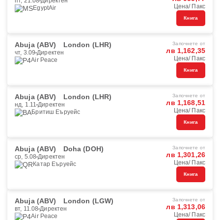
пт, 21.08
Директен
Цена/ Пакс
EgyptAir
Книга
Abuja (ABV)
London (LHR)
Започнете от
лв 1,162,35
чт, 3.09
Директен
Цена/ Пакс
Air Peace
Книга
Abuja (ABV)
London (LHR)
Започнете от
лв 1,168,51
нд, 1.11
Директен
Цена/ Пакс
Бритиш Еъруейс
Книга
Abuja (ABV)
Doha (DOH)
Започнете от
лв 1,301,26
ср, 5.08
Директен
Цена/ Пакс
Катар Еъруейс
Книга
Abuja (ABV)
London (LGW)
Започнете от
лв 1,313,06
вт, 11.08
Директен
Цена/ Пакс
Air Peace