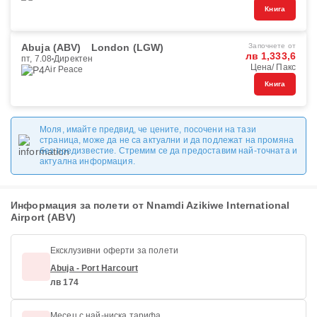
Книга
Abuja (ABV)
London (LGW)
Започнете от
лв 1,333,6
пт, 7.08
Директен
Цена/ Пакс
Air Peace
Книга
Моля, имайте предвид, че цените, посочени на тази
страница, може да не са актуални и да подлежат на промяна
без предизвестие. Стремим се да предоставим най-точната и
актуална информация.
Информация за полети от Nnamdi Azikiwe International
Airport (ABV)
Ексклузивни оферти за полети
Abuja - Port Harcourt
лв 174
Месец с най-ниска тарифа