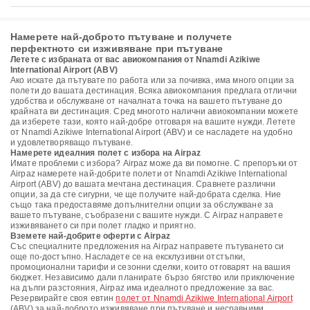
Намерете най-доброто пътуване и получете
перфектното си изживяване при пътуване
Летете с избраната от вас авиокомпания от Nnamdi Azikiwe
International Airport (ABV)
Ако искате да пътувате по работа или за почивка, има много опции за
полети до вашата дестинация. Всяка авиокомпания предлага отлични
удобства и обслужване от началната точка на вашето пътуване до
крайната ви дестинация. Сред многото налични авиокомпании можете
да изберете тази, която най-добре отговаря на вашите нужди. Летете
от Nnamdi Azikiwe International Airport (ABV) и се насладете на удобно
и удовлетворяващо пътуване.
Намерете идеалния полет с избора на Airpaz
Имате проблеми с избора? Airpaz може да ви помогне. С препоръки от
Airpaz намерете най-добрите полети от Nnamdi Azikiwe International
Airport (ABV) до вашата мечтана дестинация. Сравнете различни
опции, за да сте сигурни, че ще получите най-добрата сделка. Ние
също така предоставяме допълнителни опции за обслужване за
вашето пътуване, съобразени с вашите нужди. С Airpaz направете
изживяването си при полет гладко и приятно.
Вземете най-добрите оферти с Airpaz
Със специалните предложения на Airpaz направете пътуването си
още по-достъпно. Насладете се на ексклузивни отстъпки,
промоционални тарифи и сезонни сделки, които отговарят на вашия
бюджет. Независимо дали планирате бързо бягство или приключение
на дълги разстояния, Airpaz има идеалното предложение за вас.
Резервирайте своя евтин
полет от Nnamdi Azikiwe International Airport
(ABV) за най-доброто изживяване при пътуване и несравними