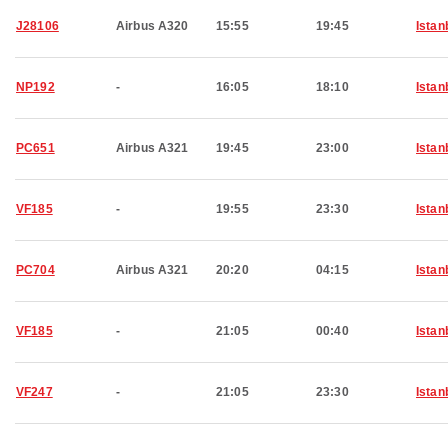
J28106
Airbus A320
15:55
19:45
Istan
NP192
-
16:05
18:10
Istan
PC651
Airbus A321
19:45
23:00
Istan
VF185
-
19:55
23:30
Istan
PC704
Airbus A321
20:20
04:15
Istan
VF185
-
21:05
00:40
Istan
VF247
-
21:05
23:30
Istan