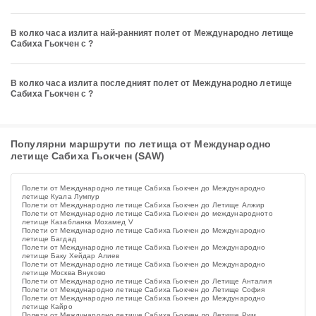
В колко часа излита най-ранният полет от Международно летище
Сабиха Гьокчен с ?
В колко часа излита последният полет от Международно летище
Сабиха Гьокчен с ?
Популярни маршрути по летища от Международно
летище Сабиха Гьокчен (SAW)
Полети от Международно летище Сабиха Гьокчен до Международно
летище Куала Лумпур
Полети от Международно летище Сабиха Гьокчен до Летище Алжир
Полети от Международно летище Сабиха Гьокчен до международното
летище Казабланка Мохамед V
Полети от Международно летище Сабиха Гьокчен до Международно
летище Багдад
Полети от Международно летище Сабиха Гьокчен до Международно
летище Баку Хейдар Алиев
Полети от Международно летище Сабиха Гьокчен до Международно
летище Москва Внуково
Полети от Международно летище Сабиха Гьокчен до Летище Анталия
Полети от Международно летище Сабиха Гьокчен до Летище София
Полети от Международно летище Сабиха Гьокчен до Международно
летище Кайро
Полети от Международно летище Сабиха Гьокчен до Летище Рим