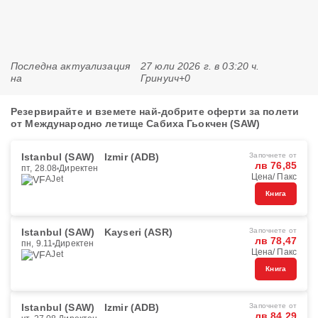
Последна актуализация
27 юли 2026 г. в 03:20 ч.
на
Гринуич+0
Резервирайте и вземете най-добрите оферти за полети
от Международно летище Сабиха Гьокчен (SAW)
Istanbul (SAW)
Izmir (ADB)
Започнете от
лв 76,85
пт, 28.08
Директен
Цена/ Пакс
AJet
Книга
Istanbul (SAW)
Kayseri (ASR)
Започнете от
лв 78,47
пн, 9.11
Директен
Цена/ Пакс
AJet
Книга
Istanbul (SAW)
Izmir (ADB)
Започнете от
лв 84,29