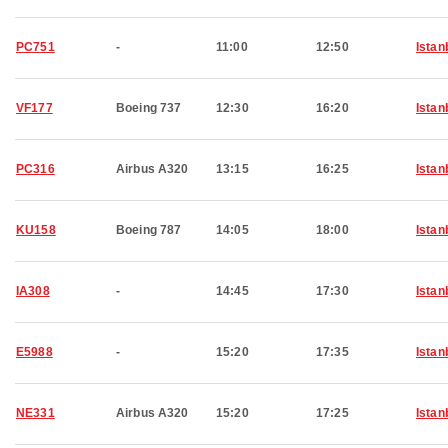
PC751
-
11:00
12:50
Istan
VF177
Boeing 737
12:30
16:20
Istan
PC316
Airbus A320
13:15
16:25
Istan
KU158
Boeing 787
14:05
18:00
Istan
IA308
-
14:45
17:30
Istan
E5988
-
15:20
17:35
Istan
NE331
Airbus A320
15:20
17:25
Istan