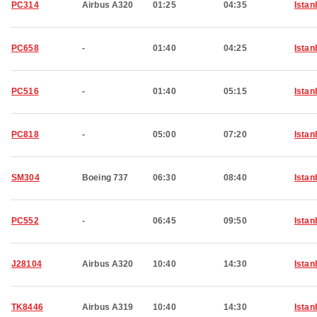
PC314
Airbus A320
01:25
04:35
Istan
PC658
-
01:40
04:25
Istan
PC516
-
01:40
05:15
Istan
PC818
-
05:00
07:20
Istan
SM304
Boeing 737
06:30
08:40
Istan
PC552
-
06:45
09:50
Istan
J28104
Airbus A320
10:40
14:30
Istan
TK8446
Airbus A319
10:40
14:30
Istan