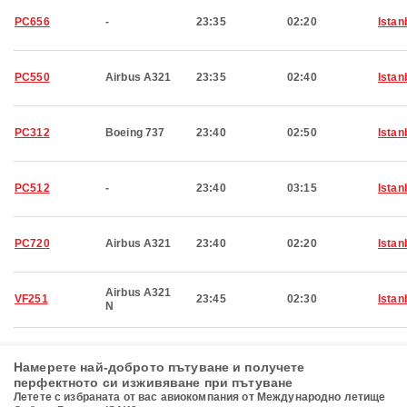
PC656
-
23:35
02:20
Istan
PC550
Airbus A321
23:35
02:40
Istan
PC312
Boeing 737
23:40
02:50
Istan
PC512
-
23:40
03:15
Istan
PC720
Airbus A321
23:40
02:20
Istan
Airbus A321
VF251
23:45
02:30
Istan
N
Намерете най-доброто пътуване и получете
перфектното си изживяване при пътуване
Летете с избраната от вас авиокомпания от Международно летище