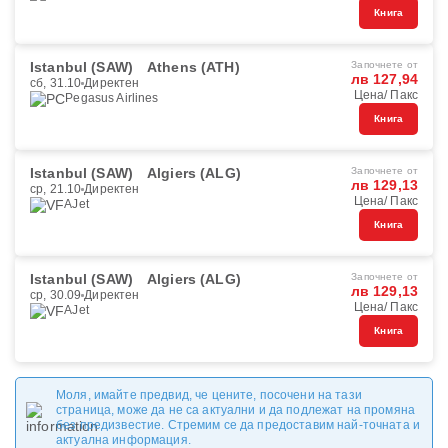
Книга
Istanbul (SAW)
Athens (ATH)
Започнете от
лв 127,94
сб, 31.10
Директен
Цена/ Пакс
Pegasus Airlines
Книга
Istanbul (SAW)
Algiers (ALG)
Започнете от
лв 129,13
ср, 21.10
Директен
Цена/ Пакс
AJet
Книга
Istanbul (SAW)
Algiers (ALG)
Започнете от
лв 129,13
ср, 30.09
Директен
Цена/ Пакс
AJet
Книга
Моля, имайте предвид, че цените, посочени на тази
страница, може да не са актуални и да подлежат на промяна
без предизвестие. Стремим се да предоставим най-точната и
актуална информация.