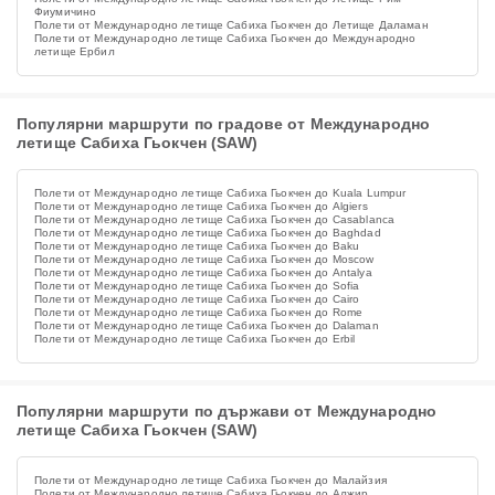
Фиумичино
Полети от Международно летище Сабиха Гьокчен до Летище Даламан
Полети от Международно летище Сабиха Гьокчен до Международно
летище Ербил
Популярни маршрути по градове от Международно
летище Сабиха Гьокчен (SAW)
Полети от Международно летище Сабиха Гьокчен до Kuala Lumpur
Полети от Международно летище Сабиха Гьокчен до Algiers
Полети от Международно летище Сабиха Гьокчен до Casablanca
Полети от Международно летище Сабиха Гьокчен до Baghdad
Полети от Международно летище Сабиха Гьокчен до Baku
Полети от Международно летище Сабиха Гьокчен до Moscow
Полети от Международно летище Сабиха Гьокчен до Antalya
Полети от Международно летище Сабиха Гьокчен до Sofia
Полети от Международно летище Сабиха Гьокчен до Cairo
Полети от Международно летище Сабиха Гьокчен до Rome
Полети от Международно летище Сабиха Гьокчен до Dalaman
Полети от Международно летище Сабиха Гьокчен до Erbil
Популярни маршрути по държави от Международно
летище Сабиха Гьокчен (SAW)
Полети от Международно летище Сабиха Гьокчен до Малайзия
Полети от Международно летище Сабиха Гьокчен до Алжир