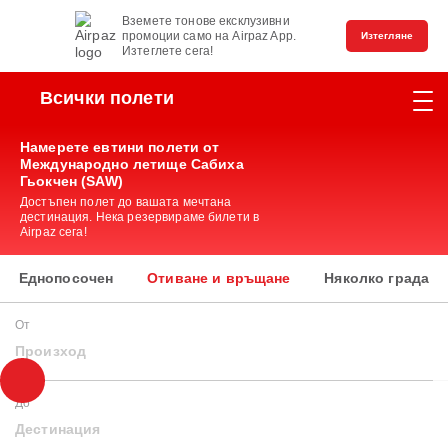
Вземете тонове ексклузивни
промоции само на Airpaz App.
Изтегляне
Изтеглете сега!
Всички полети
Намерете евтини полети от
Международно летище Сабиха
Гьокчен (SAW)
Достъпен полет до вашата мечтана
дестинация. Нека резервираме билети в
Airpaz сега!
Еднопосочен
Отиване и връщане
Няколко града
От
Произход
До
Дестинация