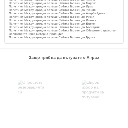
Полети от Международно летище Сабиха Гьокчен до Мароко
Полети от Международно летище Сабиха Гьокчен до Ирак
Полети от Международно летище Сабиха Гьокчен до Турция
Полети от Международно летище Сабиха Гьокчен до Азербайджан
Полети от Международно летище Сабиха Гьокчен до Русия
Полети от Международно летище Сабиха Гьокчен до Италия
Полети от Международно летище Сабиха Гьокчен до Египет
Полети от Международно летище Сабиха Гьокчен до България
Полети от Международно летище Сабиха Гьокчен до Обединено кралство
Великобритания и Северна Ирландия
Полети от Международно летище Сабиха Гьокчен до Грузия
Защо трябва да пътувате с Airpaz