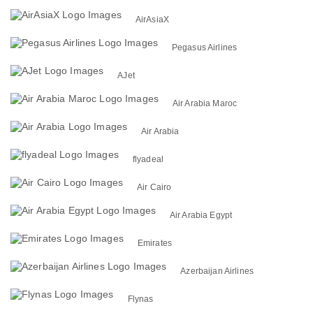
AirAsiaX
Pegasus Airlines
AJet
Air Arabia Maroc
Air Arabia
flyadeal
Air Cairo
Air Arabia Egypt
Emirates
Azerbaijan Airlines
Flynas