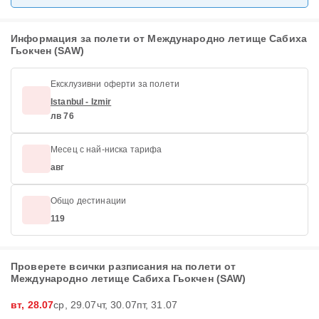
Информация за полети от Международно летище Сабиха
Гьокчен (SAW)
Ексклузивни оферти за полети
Istanbul - Izmir
лв 76
Месец с най-ниска тарифа
авг
Общо дестинации
119
Проверете всички разписания на полети от
Международно летище Сабиха Гьокчен (SAW)
вт, 28.07
ср, 29.07
чт, 30.07
пт, 31.07