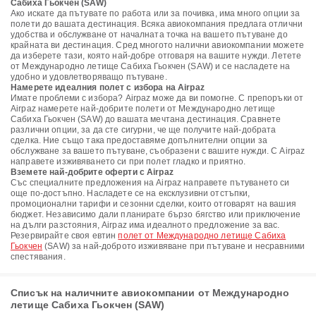
Сабиха Гьокчен (SAW)
Ако искате да пътувате по работа или за почивка, има много опции за
полети до вашата дестинация. Всяка авиокомпания предлага отлични
удобства и обслужване от началната точка на вашето пътуване до
крайната ви дестинация. Сред многото налични авиокомпании можете
да изберете тази, която най-добре отговаря на вашите нужди. Летете
от Международно летище Сабиха Гьокчен (SAW) и се насладете на
удобно и удовлетворяващо пътуване.
Намерете идеалния полет с избора на Airpaz
Имате проблеми с избора? Airpaz може да ви помогне. С препоръки от
Airpaz намерете най-добрите полети от Международно летище
Сабиха Гьокчен (SAW) до вашата мечтана дестинация. Сравнете
различни опции, за да сте сигурни, че ще получите най-добрата
сделка. Ние също така предоставяме допълнителни опции за
обслужване за вашето пътуване, съобразени с вашите нужди. С Airpaz
направете изживяването си при полет гладко и приятно.
Вземете най-добрите оферти с Airpaz
Със специалните предложения на Airpaz направете пътуването си
още по-достъпно. Насладете се на ексклузивни отстъпки,
промоционални тарифи и сезонни сделки, които отговарят на вашия
бюджет. Независимо дали планирате бързо бягство или приключение
на дълги разстояния, Airpaz има идеалното предложение за вас.
Резервирайте своя евтин
полет от Международно летище Сабиха
Гьокчен
(SAW) за най-доброто изживяване при пътуване и несравними
спестявания.
Списък на наличните авиокомпании от Международно
летище Сабиха Гьокчен (SAW)