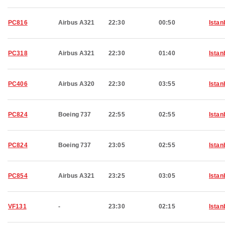
PC816
Airbus A321
22:30
00:50
Istan
PC318
Airbus A321
22:30
01:40
Istan
PC406
Airbus A320
22:30
03:55
Istan
PC824
Boeing 737
22:55
02:55
Istan
PC824
Boeing 737
23:05
02:55
Istan
PC854
Airbus A321
23:25
03:05
Istan
VF131
-
23:30
02:15
Istan