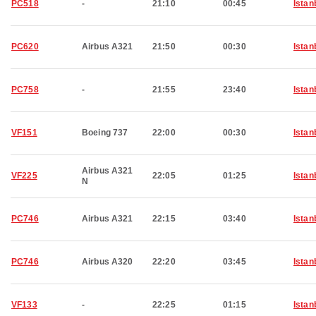
PC518
-
21:10
00:45
Istan
PC620
Airbus A321
21:50
00:30
Istan
PC758
-
21:55
23:40
Istan
VF151
Boeing 737
22:00
00:30
Istan
Airbus A321
VF225
22:05
01:25
Istan
N
PC746
Airbus A321
22:15
03:40
Istan
PC746
Airbus A320
22:20
03:45
Istan
VF133
-
22:25
01:15
Istan