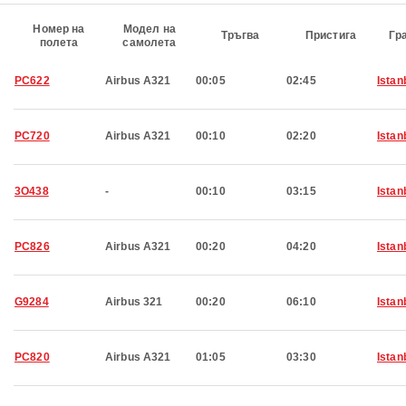
Номер на
Модел на
Тръгва
Пристига
Гр
полета
самолета
PC622
Airbus A321
00:05
02:45
Istan
PC720
Airbus A321
00:10
02:20
Istan
3O438
-
00:10
03:15
Istan
PC826
Airbus A321
00:20
04:20
Istan
G9284
Airbus 321
00:20
06:10
Istan
PC820
Airbus A321
01:05
03:30
Istan