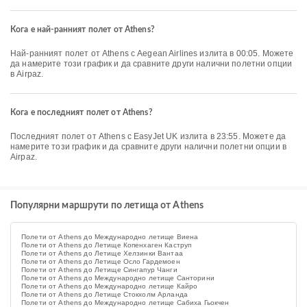
Кога е най-ранният полет от Athens?
Най-ранният полет от Athens с Aegean Airlines излита в 00:05. Можете
да намерите този график и да сравните други налични полетни опции
в Airpaz.
Кога е последният полет от Athens?
Последният полет от Athens с EasyJet UK излита в 23:55. Можете да
намерите този график и да сравните други налични полетни опции в
Airpaz.
Популярни маршрути по летища от Athens
Полети от Athens до Международно летище Виена
Полети от Athens до Летище Копенхаген Каструп
Полети от Athens до Летище Хелзинки Вантаа
Полети от Athens до Летище Осло Гардемоен
Полети от Athens до Летище Сингапур Чанги
Полети от Athens до Международно летище Санторини
Полети от Athens до Международно летище Кайро
Полети от Athens до Летище Стокхолм Арланда
Полети от Athens до Международно летище Сабиха Гьокчен