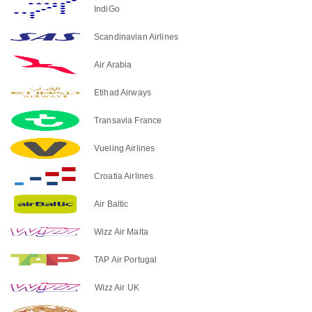
IndiGo
Scandinavian Airlines
Air Arabia
Etihad Airways
Transavia France
Vueling Airlines
Croatia Airlines
Air Baltic
Wizz Air Malta
TAP Air Portugal
Wizz Air UK