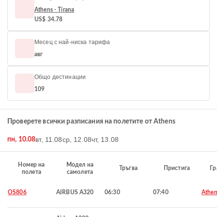
Athens - Tirana
US$ 34.78
Месец с най-ниска тарифа
авг
Общо дестинации
109
Проверете всички разписания на полетите от Athens
вт, 11.08
ср, 12.08
чт, 13.08
пн, 10.08
Номер на
Модел на
Тръгва
Пристига
Гр
полета
самолета
OS806
AIRBUS A320
06:30
07:40
Athen