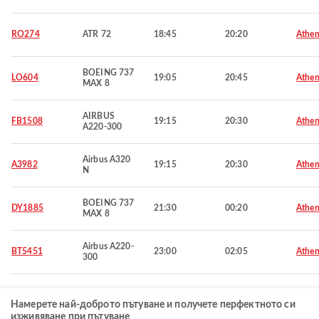
RO274
ATR 72
18:45
20:20
Athen
BOEING 737
LO604
19:05
20:45
Athen
MAX 8
AIRBUS
FB1508
19:15
20:30
Athen
A220-300
Airbus A320
A3982
19:15
20:30
Athen
N
BOEING 737
DY1885
21:30
00:20
Athen
MAX 8
Airbus A220-
BT5451
23:00
02:05
Athen
300
Намерете най-доброто пътуване и получете перфектното си
изживяване при пътуване