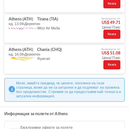
Книга
Започнете от
Athens (ATH)
Tirana (TIA)
US$ 49.71
нд, 13.09
Директен
Цена/ Пакс
Wizz Air Malta
Книга
Започнете от
Athens (ATH)
Chania (CHQ)
US$ 51.08
нд, 16.08
Директен
Цена/ Пакс
Ryanair
Книга
Моля, имайте предвид, че цените, посочени на тази
страница, може да не са актуални и да подлежат на промяна
без предизвестие. Стремим се да предоставим най-точната и
актуална информация.
Информация за полети от Athens
Ексклузивни оферти за полети