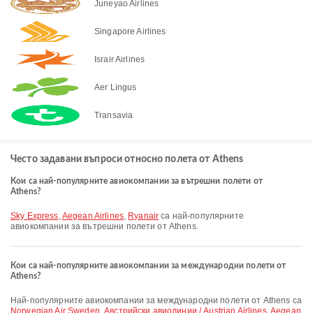
Juneyao Airlines
Singapore Airlines
Israir Airlines
Aer Lingus
Transavia
Често задавани въпроси относно полета от Athens
Кои са най-популярните авиокомпании за вътрешни полети от
Athens?
Sky Express
,
Aegean Airlines
,
Ryanair
са най-популярните
авиокомпании за вътрешни полети от Athens.
Кои са най-популярните авиокомпании за международни полети от
Athens?
Най-популярните авиокомпании за международни полети от Athens са
Norwegian Air Sweden
,
Австрийски авиолинии / Austrian Airlines
,
Aegean