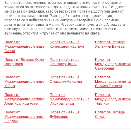
Започнете приключението, за което винаги сте мечтали, и оставете
жаждата си за пътешествия да ви води към нови хоризонти. Сбъднете
мечтаната си ваканция, като резервирате полет на достъпна цена от
летището на заминаване. Разгледайте мечтаната дестинация,
потопете се в нейната жизнена култура и създайте скъпи спомени,
докато изпитате нейната магия. Резервирайте полета си с Airpaz сега
и се впуснете в пътешествие, в което всеки момент е изпълнен с
вълнение, открития и тръпка от опознаването на света.
Полет от
Полет от Летище
Полет от Летище
Международно летище
Копенхаген Каструп
Хелзинки Вантаа
Виена
Полет от Летище Осло
Полет от Летище
Полет от
Гардемоен
Сингапур Чанги
Международно лети
Санторини
Полет от
Полет от Летище
Полет от
Международно летище
Стокхолм Арланда
Международно лети
Кайро
Сабиха Гьокчен
Полет от
Полет от
Полет от
Международно летище
Международно летище
Международно лети
Аман Кралица Алия
Индира Ганди
Тбилиси
Полет от
Полет от Летище
Полет от Летище
Международно летище
Дубровник
Сплит
Шарджа