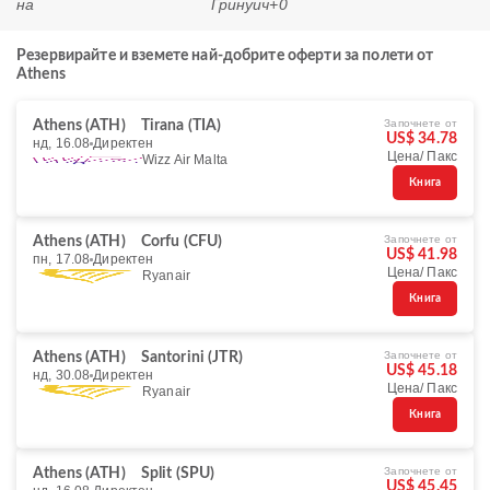
на
Гринуич+0
Резервирайте и вземете най-добрите оферти за полети от
Athens
Започнете от
Athens (ATH)
Tirana (TIA)
US$ 34.78
нд, 16.08
Директен
Цена/ Пакс
Wizz Air Malta
Книга
Започнете от
Athens (ATH)
Corfu (CFU)
US$ 41.98
пн, 17.08
Директен
Цена/ Пакс
Ryanair
Книга
Започнете от
Athens (ATH)
Santorini (JTR)
US$ 45.18
нд, 30.08
Директен
Цена/ Пакс
Ryanair
Книга
Започнете от
Athens (ATH)
Split (SPU)
US$ 45.45