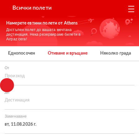
Всички полети
Намерете евтини полети от Athens
Достъпен полет до вашата мечтана
дестинация. Нека резервираме билети в
Airpaz сега!
Еднопосочен
Отиване и връщане
Няколко града
От
Произход
До
Дестинация
Заминаване
вт, 11.08.2026 г.