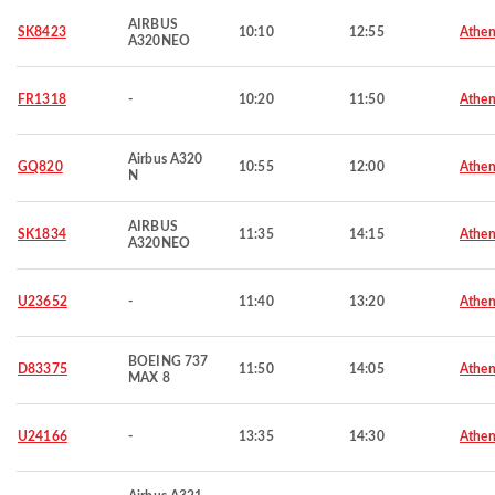
AIRBUS
SK8423
10:10
12:55
Athen
A320NEO
FR1318
-
10:20
11:50
Athen
Airbus A320
GQ820
10:55
12:00
Athen
N
AIRBUS
SK1834
11:35
14:15
Athen
A320NEO
U23652
-
11:40
13:20
Athen
BOEING 737
D83375
11:50
14:05
Athen
MAX 8
U24166
-
13:35
14:30
Athen