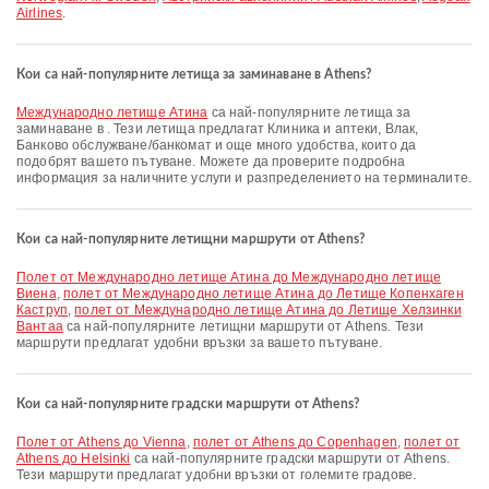
Airlines
.
Кои са най-популярните летища за заминаване в Athens?
Международно летище Атина
са най-популярните летища за
заминаване в . Тези летища предлагат Клиника и аптеки, Влак,
Банково обслужване/банкомат и още много удобства, които да
подобрят вашето пътуване. Можете да проверите подробна
информация за наличните услуги и разпределението на терминалите.
Кои са най-популярните летищни маршрути от Athens?
полет от Международно летище Атина до Международно летище
Виена
,
полет от Международно летище Атина до Летище Копенхаген
Каструп
,
полет от Международно летище Атина до Летище Хелзинки
Вантаа
са най-популярните летищни маршрути от Athens. Тези
маршрути предлагат удобни връзки за вашето пътуване.
Кои са най-популярните градски маршрути от Athens?
полет от Athens до Vienna
,
полет от Athens до Copenhagen
,
полет от
Athens до Helsinki
са най-популярните градски маршрути от Athens.
Тези маршрути предлагат удобни връзки от големите градове.