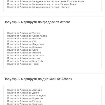
Полети от Athens до Международно летище Аман Кралица Алия
Полети от Athens до Международно летище Индира Ганди
Полети от Athens до Международно летище Тбилиси
Популярни маршрути по градове от Athens
Полети от Athens до Vienna
Полети от Athens до Copenhagen
Полети от Athens до Helsinki
Полети от Athens до Oslo
Полети от Athens до Singapore
Полети от Athens до Santorini
Полети от Athens до Cairo
Полети от Athens до Istanbul
Полети от Athens до Stockholm
Полети от Athens до Amman
Полети от Athens до New Delhi
Полети от Athens до Tbilisi
Популярни маршрути по държави от Athens
Полети от Athens до Австрия
Полети от Athens до Дания
Полети от Athens до Финландия
Полети от Athens до Норвегия
Полети от Athens до Гърция
Полети от Athens до Сингапур