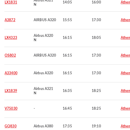
Airbus A321
LX1831
14:05
16:00
Athen
N
A3872
AIRBUS A320
15:55
17:30
Athen
Airbus A320
LX4323
16:15
18:05
Athen
N
OS802
AIRBUS A320
16:15
17:30
Athen
A33400
Airbus A320
16:15
17:30
Athen
Airbus A321
LX1839
16:35
18:25
Athen
N
V75030
-
16:45
18:25
Athen
GQ830
Airbus A380
17:35
19:10
Athen