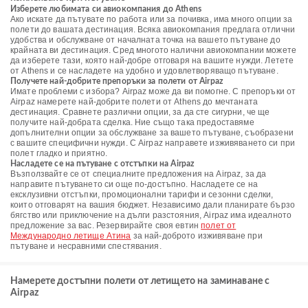
Изберете любимата си авиокомпания до Athens
Ако искате да пътувате по работа или за почивка, има много опции за
полети до вашата дестинация. Всяка авиокомпания предлага отлични
удобства и обслужване от началната точка на вашето пътуване до
крайната ви дестинация. Сред многото налични авиокомпании можете
да изберете тази, която най-добре отговаря на вашите нужди. Летете
от Athens и се насладете на удобно и удовлетворяващо пътуване.
Получете най-добрите препоръки за полети от Airpaz
Имате проблеми с избора? Airpaz може да ви помогне. С препоръки от
Airpaz намерете най-добрите полети от Athens до мечтаната
дестинация. Сравнете различни опции, за да сте сигурни, че ще
получите най-добрата сделка. Ние също така предоставяме
допълнителни опции за обслужване за вашето пътуване, съобразени
с вашите специфични нужди. С Airpaz направете изживяването си при
полет гладко и приятно.
Насладете се на пътуване с отстъпки на Airpaz
Възползвайте се от специалните предложения на Airpaz, за да
направите пътуването си още по-достъпно. Насладете се на
ексклузивни отстъпки, промоционални тарифи и сезонни сделки,
които отговарят на вашия бюджет. Независимо дали планирате бързо
бягство или приключение на дълги разстояния, Airpaz има идеалното
предложение за вас. Резервирайте своя евтин
полет от
Международно летище Атина
за най-доброто изживяване при
пътуване и несравними спестявания.
Намерете достъпни полети от летището на заминаване с
Airpaz