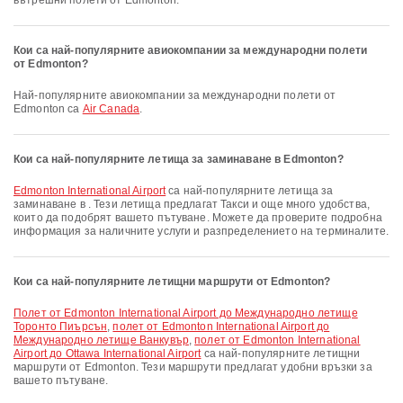
вътрешни полети от Edmonton.
Кои са най-популярните авиокомпании за международни полети
от Edmonton?
Най-популярните авиокомпании за международни полети от
Edmonton са
Air Canada
.
Кои са най-популярните летища за заминаване в Edmonton?
Edmonton International Airport
са най-популярните летища за
заминаване в . Тези летища предлагат Такси и още много удобства,
които да подобрят вашето пътуване. Можете да проверите подробна
информация за наличните услуги и разпределението на терминалите.
Кои са най-популярните летищни маршрути от Edmonton?
полет от Edmonton International Airport до Международно летище
Торонто Пиърсън
,
полет от Edmonton International Airport до
Международно летище Ванкувър
,
полет от Edmonton International
Airport до Ottawa International Airport
са най-популярните летищни
маршрути от Edmonton. Тези маршрути предлагат удобни връзки за
вашето пътуване.