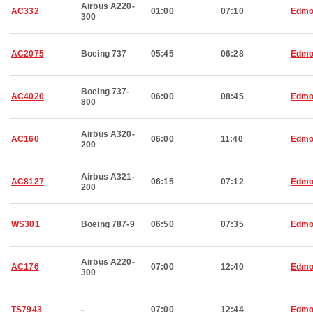
Airbus A220-
AC332
01:00
07:10
Edmo
300
AC2075
Boeing 737
05:45
06:28
Edmo
Boeing 737-
AC4020
06:00
08:45
Edmo
800
Airbus A320-
AC160
06:00
11:40
Edmo
200
Airbus A321-
AC8127
06:15
07:12
Edmo
200
WS301
Boeing 787-9
06:50
07:35
Edmo
Airbus A220-
AC176
07:00
12:40
Edmo
300
TS7943
-
07:00
12:44
Edmo