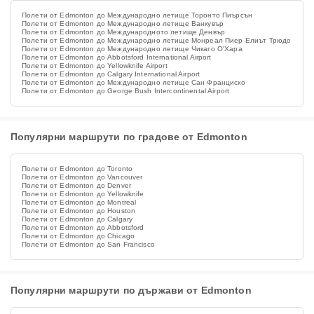
Полети от Edmonton до Международно летище Торонто Пиърсън
Полети от Edmonton до Международно летище Ванкувър
Полети от Edmonton до Международното летище Денвър
Полети от Edmonton до Международно летище Монреал Пиер Елиът Трюдо
Полети от Edmonton до Международно летище Чикаго О'Хара
Полети от Edmonton до Abbotsford International Airport
Полети от Edmonton до Yellowknife Airport
Полети от Edmonton до Calgary International Airport
Полети от Edmonton до Международно летище Сан Франциско
Полети от Edmonton до George Bush Intercontinental Airport
Популярни маршрути по градове от Edmonton
Полети от Edmonton до Toronto
Полети от Edmonton до Vancouver
Полети от Edmonton до Denver
Полети от Edmonton до Yellowknife
Полети от Edmonton до Montreal
Полети от Edmonton до Houston
Полети от Edmonton до Calgary
Полети от Edmonton до Abbotsford
Полети от Edmonton до Chicago
Полети от Edmonton до San Francisco
Популярни маршрути по държави от Edmonton