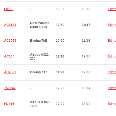
F8823
-
10:05
10:50
Edmo
De Havilland
AC8133
10:50
11:47
Edmo
Dash 8-400
AC2079
Boeing 7M8
10:50
11:38
Edmo
Airbus A321-
AC164
11:20
17:00
Edmo
200
AC2083
Boeing 737
11:50
12:38
Edmo
TS7947
-
12:20
18:04
Edmo
Airbus A350-
PD406
12:20
18:04
Edmo
1000