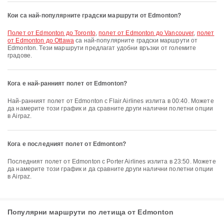
Кои са най-популярните градски маршрути от Edmonton?
полет от Edmonton до Toronto
,
полет от Edmonton до Vancouver
,
полет
от Edmonton до Ottawa
са най-популярните градски маршрути от
Edmonton. Тези маршрути предлагат удобни връзки от големите
градове.
Кога е най-ранният полет от Edmonton?
Най-ранният полет от Edmonton с Flair Airlines излита в 00:40. Можете
да намерите този график и да сравните други налични полетни опции
в Airpaz.
Кога е последният полет от Edmonton?
Последният полет от Edmonton с Porter Airlines излита в 23:50. Можете
да намерите този график и да сравните други налични полетни опции
в Airpaz.
Популярни маршрути по летища от Edmonton