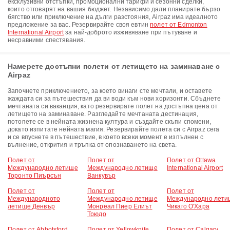
ексклузивни отстъпки, промоционални тарифи и сезонни сделки,
които отговарят на вашия бюджет. Независимо дали планирате бързо
бягство или приключение на дълги разстояния, Airpaz има идеалното
предложение за вас. Резервирайте своя евтин
полет от Edmonton
International Airport
за най-доброто изживяване при пътуване и
несравними спестявания.
Намерете достъпни полети от летището на заминаване с
Airpaz
Започнете приключението, за което винаги сте мечтали, и оставете
жаждата си за пътешествия да ви води към нови хоризонти. Сбъднете
мечтаната си ваканция, като резервирате полет на достъпна цена от
летището на заминаване. Разгледайте мечтаната дестинация,
потопете се в нейната жизнена култура и създайте скъпи спомени,
докато изпитате нейната магия. Резервирайте полета си с Airpaz сега
и се впуснете в пътешествие, в което всеки момент е изпълнен с
вълнение, открития и тръпка от опознаването на света.
Полет от
Полет от
Полет от Ottawa
Международно летище
Международно летище
International Airport
Торонто Пиърсън
Ванкувър
Полет от
Полет от
Полет от
Международното
Международно летище
Международно лети
летище Денвър
Монреал Пиер Елиът
Чикаго О'Хара
Трюдо
Полет от Abbotsford
Полет от Yellowknife
Полет от Calgary