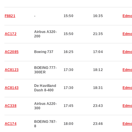
F8821
-
15:50
16:35
Edmo
Airbus A320-
AC172
15:50
21:35
Edmo
200
AC2085
Boeing 737
16:25
17:04
Edmo
BOEING 777-
AC8123
17:30
18:12
Edmo
300ER
De Havilland
AC8143
17:30
18:31
Edmo
Dash 8-400
Airbus A220-
AC338
17:45
23:43
Edmo
300
BOEING 787-
AC174
18:00
23:46
Edmo
8