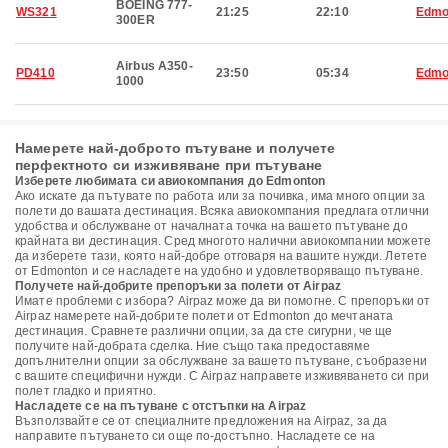
BOEING 777-
WS321
21:25
22:10
Edmo
300ER
Airbus A350-
PD410
23:50
05:34
Edmo
1000
Намерете най-доброто пътуване и получете
перфектното си изживяване при пътуване
Изберете любимата си авиокомпания до Edmonton
Ако искате да пътувате по работа или за почивка, има много опции за
полети до вашата дестинация. Всяка авиокомпания предлага отлични
удобства и обслужване от началната точка на вашето пътуване до
крайната ви дестинация. Сред многото налични авиокомпании можете
да изберете тази, която най-добре отговаря на вашите нужди. Летете
от Edmonton и се насладете на удобно и удовлетворяващо пътуване.
Получете най-добрите препоръки за полети от Airpaz
Имате проблеми с избора? Airpaz може да ви помогне. С препоръки от
Airpaz намерете най-добрите полети от Edmonton до мечтаната
дестинация. Сравнете различни опции, за да сте сигурни, че ще
получите най-добрата сделка. Ние също така предоставяме
допълнителни опции за обслужване за вашето пътуване, съобразени
с вашите специфични нужди. С Airpaz направете изживяването си при
полет гладко и приятно.
Насладете се на пътуване с отстъпки на Airpaz
Възползвайте се от специалните предложения на Airpaz, за да
направите пътуването си още по-достъпно. Насладете се на