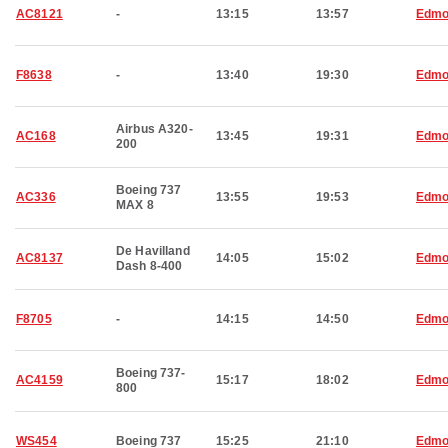
AC8121
-
13:15
13:57
Edmo
F8638
-
13:40
19:30
Edmo
Airbus A320-
AC168
13:45
19:31
Edmo
200
Boeing 737
AC336
13:55
19:53
Edmo
MAX 8
De Havilland
AC8137
14:05
15:02
Edmo
Dash 8-400
F8705
-
14:15
14:50
Edmo
Boeing 737-
AC4159
15:17
18:02
Edmo
800
WS454
Boeing 737
15:25
21:10
Edmo