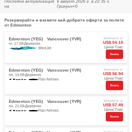
Последна актуализация
6 август 2026 г. в 22:35 ч.
на
Гринуич+0
Резервирайте и вземете най-добрите оферти за полети
от Edmonton
Edmonton (YEG)
Vancouver (YVR)
Започнете от
US$ 54.15
чт, 17.09
Директен
Цена/ Пакс
WestJet
Книга
Edmonton (YEG)
Vancouver (YVR)
Започнете от
US$ 56.94
пн, 14.09
Директен
Цена/ Пакс
Flair Airlines
Книга
Edmonton (YEG)
Vancouver (YVR)
Започнете от
US$ 57.49
пн, 21.09
Директен
Цена/ Пакс
Flair Airlines
Книга
Започнете от