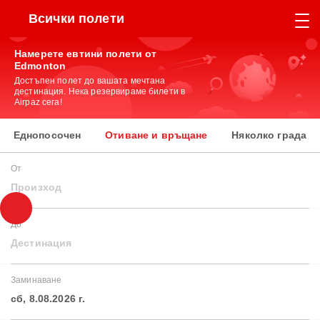
Всички полети
Намерете евтини полети от
Edmonton
Достъпен полет до вашата мечтана
дестинация. Нека резервираме билети в
Airpaz сега!
Еднопосочен
Отиване и връщане
Няколко града
От
Произход
До
Дестинация
Заминаване
сб, 8.08.2026 г.