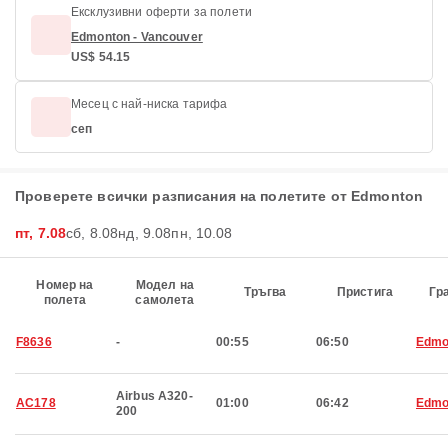
Ексклузивни оферти за полети
Edmonton - Vancouver
US$ 54.15
Месец с най-ниска тарифа
сеп
Проверете всички разписания на полетите от Edmonton
пт, 7.08
сб, 8.08
нд, 9.08
пн, 10.08
Номер на
Модел на
Тръгва
Пристига
Гр
полета
самолета
F8636
-
00:55
06:50
Edmo
Airbus A320-
AC178
01:00
06:42
Edmo
200