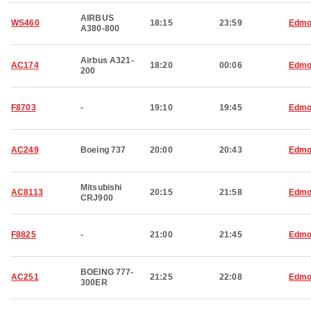
AIRBUS
WS460
18:15
23:59
Edmo
A380-800
Airbus A321-
AC174
18:20
00:06
Edmo
200
F8703
-
19:10
19:45
Edmo
AC249
Boeing 737
20:00
20:43
Edmo
Mitsubishi
AC8113
20:15
21:58
Edmo
CRJ900
F8825
-
21:00
21:45
Edmo
BOEING 777-
AC251
21:25
22:08
Edmo
300ER