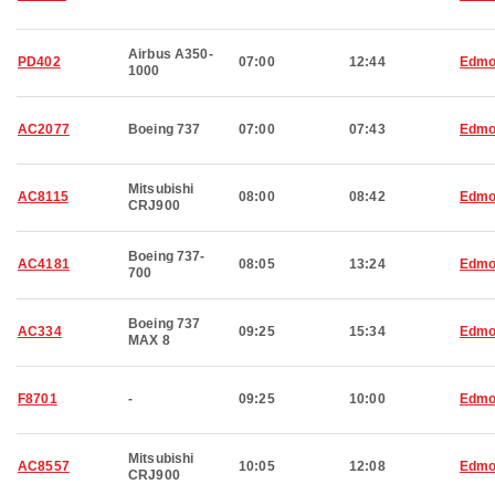
Airbus A350-
PD402
07:00
12:44
Edmo
1000
AC2077
Boeing 737
07:00
07:43
Edmo
Mitsubishi
AC8115
08:00
08:42
Edmo
CRJ900
Boeing 737-
AC4181
08:05
13:24
Edmo
700
Boeing 737
AC334
09:25
15:34
Edmo
MAX 8
F8701
-
09:25
10:00
Edmo
Mitsubishi
AC8557
10:05
12:08
Edmo
CRJ900