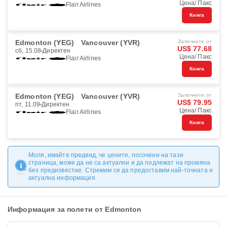
Цена/ Пакс
Flair Airlines
Книга
Edmonton (YEG)
Vancouver (YVR)
Започнете от
US$ 77.68
сб, 15.08
Директен
Цена/ Пакс
Flair Airlines
Книга
Edmonton (YEG)
Vancouver (YVR)
Започнете от
US$ 79.95
пт, 11.09
Директен
Цена/ Пакс
Flair Airlines
Книга
Моля, имайте предвид, че цените, посочени на тази
страница, може да не са актуални и да подлежат на промяна
без предизвестие. Стремим се да предоставим най-точната и
актуална информация.
Информация за полети от Edmonton