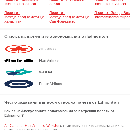
International Airport
Airport
International Airport
Полет от
Полет от
Полет от George Bu
Международно летище
Международно летище
Intercontinental Airpor
Хамилтън
Сан Франциско
Списък на наличните авиокомпании от Edmonton
Air Canada
Flair Airlines
WestJet
Porter Airlines
Често задавани въпроси относно полета от Edmonton
Кои са най-популярните авиокомпании за вътрешни полети от
Edmonton?
Air Canada
,
Flair Airlines
,
WestJet
са най-популярните авиокомпании за