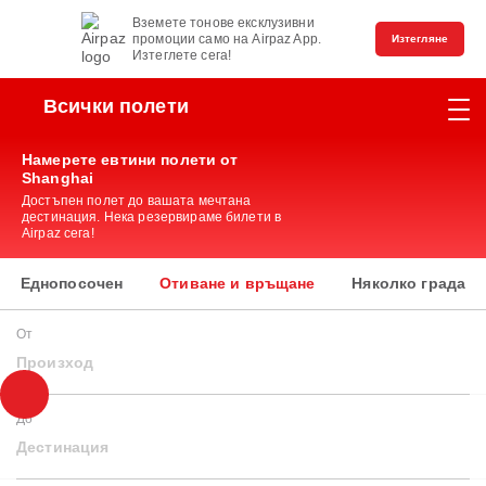
Вземете тонове ексклузивни
промоции само на Airpaz App.
Изтегляне
Изтеглете сега!
Всички полети
Намерете евтини полети от
Shanghai
Достъпен полет до вашата мечтана
дестинация. Нека резервираме билети в
Airpaz сега!
Еднопосочен
Отиване и връщане
Няколко града
От
Произход
До
Дестинация