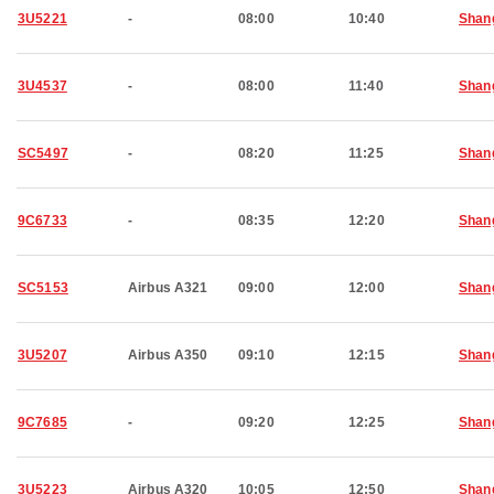
3U5221
-
08:00
10:40
Shan
3U4537
-
08:00
11:40
Shan
SC5497
-
08:20
11:25
Shan
9C6733
-
08:35
12:20
Shan
SC5153
Airbus A321
09:00
12:00
Shan
3U5207
Airbus A350
09:10
12:15
Shan
9C7685
-
09:20
12:25
Shan
3U5223
Airbus A320
10:05
12:50
Shan