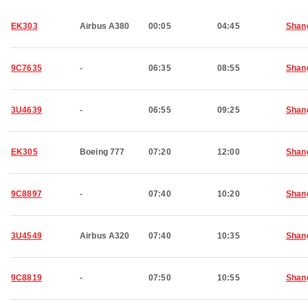
EK303
Airbus A380
00:05
04:45
Shan
9C7635
-
06:35
08:55
Shan
3U4639
-
06:55
09:25
Shan
EK305
Boeing 777
07:20
12:00
Shan
9C8897
-
07:40
10:20
Shan
3U4549
Airbus A320
07:40
10:35
Shan
9C8819
-
07:50
10:55
Shan