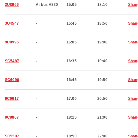
3U8966
Airbus A330
15:05
18:10
Shan
3U4547
-
15:45
18:50
Shan
9C8995
-
16:05
19:00
Shan
SC5487
-
16:35
19:40
Shan
SC6090
-
16:45
19:50
Shan
9C6617
-
17:00
20:50
Shan
9C8867
-
18:15
21:00
Shan
SC5507
-
18:50
22:00
Shan