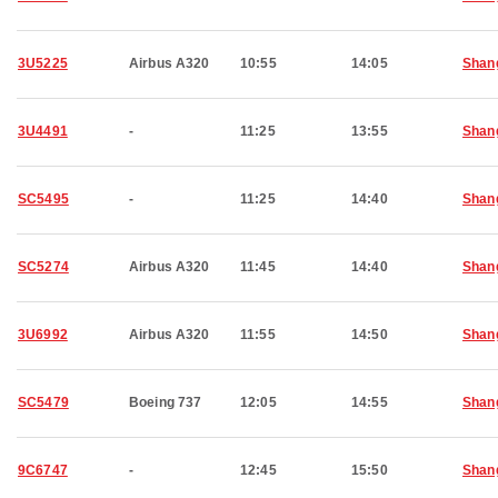
3U5225
Airbus A320
10:55
14:05
Shan
3U4491
-
11:25
13:55
Shan
SC5495
-
11:25
14:40
Shan
SC5274
Airbus A320
11:45
14:40
Shan
3U6992
Airbus A320
11:55
14:50
Shan
SC5479
Boeing 737
12:05
14:55
Shan
9C6747
-
12:45
15:50
Shan