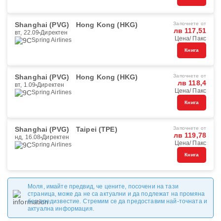
Shanghai (PVG)
Hong Kong (HKG)
Започнете от
лв 117,51
вт, 22.09
Директен
Цена/ Пакс
Spring Airlines
Книга
Shanghai (PVG)
Hong Kong (HKG)
Започнете от
лв 118,4
вт, 1.09
Директен
Цена/ Пакс
Spring Airlines
Книга
Shanghai (PVG)
Taipei (TPE)
Започнете от
лв 119,78
нд, 16.08
Директен
Цена/ Пакс
Spring Airlines
Книга
Моля, имайте предвид, че цените, посочени на тази
страница, може да не са актуални и да подлежат на промяна
без предизвестие. Стремим се да предоставим най-точната и
актуална информация.