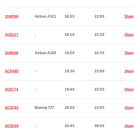
3U6996
Airbus A321
18:55
22:00
Shan
3U5227
-
19:10
22:20
Shan
3U8968
Airbus A320
19:20
22:35
Shan
SC5485
-
19:30
23:00
Shan
3U5774
-
19:40
22:55
Shan
SC5282
Boeing 737
20:00
23:05
Shan
SC5509
-
20:45
00:05
Shan