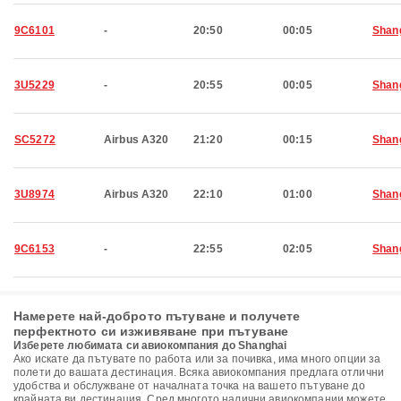
9C6101
-
20:50
00:05
Shan
3U5229
-
20:55
00:05
Shan
SC5272
Airbus A320
21:20
00:15
Shan
3U8974
Airbus A320
22:10
01:00
Shan
9C6153
-
22:55
02:05
Shan
Намерете най-доброто пътуване и получете
перфектното си изживяване при пътуване
Изберете любимата си авиокомпания до Shanghai
Ако искате да пътувате по работа или за почивка, има много опции за
полети до вашата дестинация. Всяка авиокомпания предлага отлични
удобства и обслужване от началната точка на вашето пътуване до
крайната ви дестинация. Сред многото налични авиокомпании можете