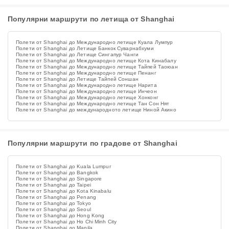
Популярни маршрути по летища от Shanghai
Полети от Shanghai до Международно летище Куала Лумпур
Полети от Shanghai до Летище Банкок Суварнабхуми
Полети от Shanghai до Летище Сингапур Чанги
Полети от Shanghai до Международно летище Кота Кинабалу
Полети от Shanghai до Международно летище Тайпей Таоюан
Полети от Shanghai до Международно летище Пенанг
Полети от Shanghai до Летище Тайпей Соншан
Полети от Shanghai до Международно летище Нарита
Полети от Shanghai до Международно летище Инчеон
Полети от Shanghai до Международно летище Хонконг
Полети от Shanghai до Международно летище Тан Сон Нят
Полети от Shanghai до международното летище Ниной Акино
Популярни маршрути по градове от Shanghai
Полети от Shanghai до Kuala Lumpur
Полети от Shanghai до Bangkok
Полети от Shanghai до Singapore
Полети от Shanghai до Taipei
Полети от Shanghai до Kota Kinabalu
Полети от Shanghai до Penang
Полети от Shanghai до Tokyo
Полети от Shanghai до Seoul
Полети от Shanghai до Hong Kong
Полети от Shanghai до Ho Chi Minh City
Полети от Shanghai до Manila