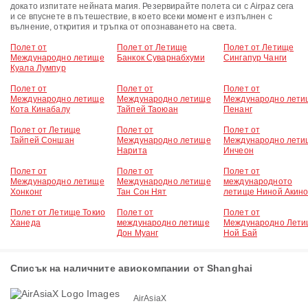
докато изпитате нейната магия. Резервирайте полета си с Airpaz сега
и се впуснете в пътешествие, в което всеки момент е изпълнен с
вълнение, открития и тръпка от опознаването на света.
Полет от
Полет от Летище
Полет от Летище
Международно летище
Банкок Суварнабхуми
Сингапур Чанги
Куала Лумпур
Полет от
Полет от
Полет от
Международно летище
Международно летище
Международно лети
Кота Кинабалу
Тайпей Таоюан
Пенанг
Полет от Летище
Полет от
Полет от
Тайпей Соншан
Международно летище
Международно лети
Нарита
Инчеон
Полет от
Полет от
Полет от
Международно летище
Международно летище
международното
Хонконг
Тан Сон Нят
летище Ниной Акин
Полет от Летище Токио
Полет от
Полет от
Ханеда
международно летище
Международно Лет
Дон Муанг
Ной Бай
Списък на наличните авиокомпании от Shanghai
AirAsiaX