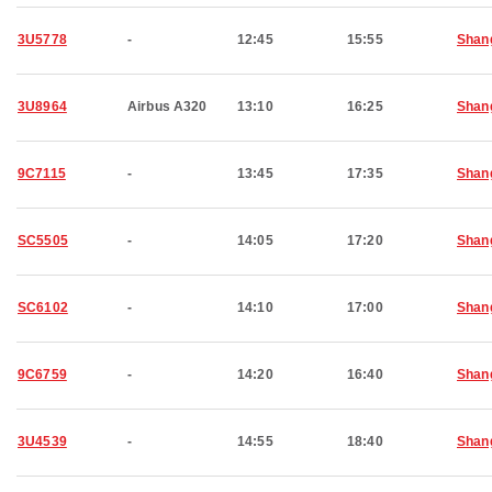
3U5778
-
12:45
15:55
Shan
3U8964
Airbus A320
13:10
16:25
Shan
9C7115
-
13:45
17:35
Shan
SC5505
-
14:05
17:20
Shan
SC6102
-
14:10
17:00
Shan
9C6759
-
14:20
16:40
Shan
3U4539
-
14:55
18:40
Shan