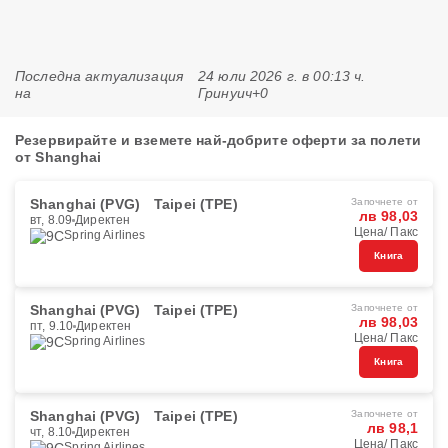
Последна актуализация
24 юли 2026 г. в 00:13 ч.
на
Гринуич+0
Резервирайте и вземете най-добрите оферти за полети
от Shanghai
Shanghai (PVG)
Taipei (TPE)
Започнете от
лв 98,03
вт, 8.09
Директен
Цена/ Пакс
Spring Airlines
Книга
Shanghai (PVG)
Taipei (TPE)
Започнете от
лв 98,03
пт, 9.10
Директен
Цена/ Пакс
Spring Airlines
Книга
Shanghai (PVG)
Taipei (TPE)
Започнете от
лв 98,1
чт, 8.10
Директен
Цена/ Пакс
Spring Airlines