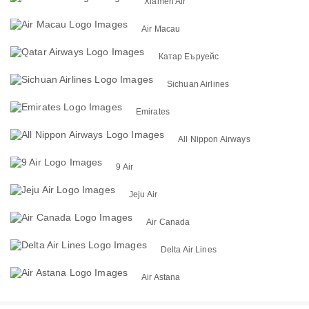
Xiamen Air
Air Macau
Катар Еъруейс
Sichuan Airlines
Emirates
All Nippon Airways
9 Air
Jeju Air
Air Canada
Delta Air Lines
Air Astana