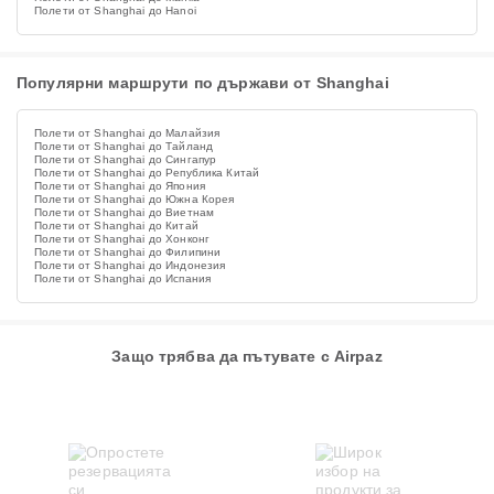
Полети от Shanghai до Hanoi
Популярни маршрути по държави от Shanghai
Полети от Shanghai до Малайзия
Полети от Shanghai до Тайланд
Полети от Shanghai до Сингапур
Полети от Shanghai до Република Китай
Полети от Shanghai до Япония
Полети от Shanghai до Южна Корея
Полети от Shanghai до Виетнам
Полети от Shanghai до Китай
Полети от Shanghai до Хонконг
Полети от Shanghai до Филипини
Полети от Shanghai до Индонезия
Полети от Shanghai до Испания
Защо трябва да пътувате с Airpaz