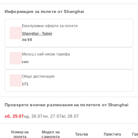
Информация за полети от Shanghai
Ексклузивни оферти за полети
Shanghai - Taipei
лв 98
Месец с най-ниска тарифа
сеп
Общо дестинации
171
Проверете всички разписания на полетите от Shanghai
сб, 25.07
нд, 26.07
пн, 27.07
вт, 28.07
Номер на
Модел на
Тръгва
Пристига
Гр
полета
самолета