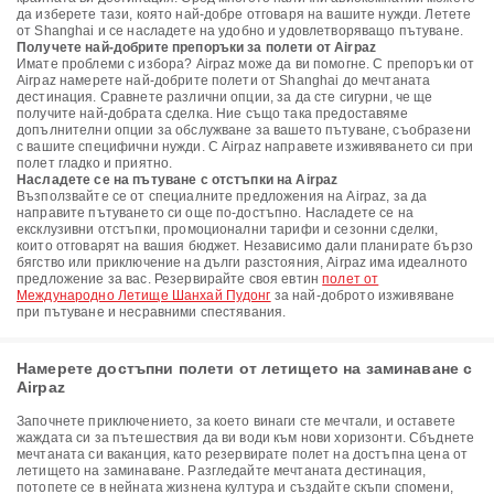
да изберете тази, която най-добре отговаря на вашите нужди. Летете
от Shanghai и се насладете на удобно и удовлетворяващо пътуване.
Получете най-добрите препоръки за полети от Airpaz
Имате проблеми с избора? Airpaz може да ви помогне. С препоръки от
Airpaz намерете най-добрите полети от Shanghai до мечтаната
дестинация. Сравнете различни опции, за да сте сигурни, че ще
получите най-добрата сделка. Ние също така предоставяме
допълнителни опции за обслужване за вашето пътуване, съобразени
с вашите специфични нужди. С Airpaz направете изживяването си при
полет гладко и приятно.
Насладете се на пътуване с отстъпки на Airpaz
Възползвайте се от специалните предложения на Airpaz, за да
направите пътуването си още по-достъпно. Насладете се на
ексклузивни отстъпки, промоционални тарифи и сезонни сделки,
които отговарят на вашия бюджет. Независимо дали планирате бързо
бягство или приключение на дълги разстояния, Airpaz има идеалното
предложение за вас. Резервирайте своя евтин
полет от
Международно Летище Шанхай Пудонг
за най-доброто изживяване
при пътуване и несравними спестявания.
Намерете достъпни полети от летището на заминаване с
Airpaz
Започнете приключението, за което винаги сте мечтали, и оставете
жаждата си за пътешествия да ви води към нови хоризонти. Сбъднете
мечтаната си ваканция, като резервирате полет на достъпна цена от
летището на заминаване. Разгледайте мечтаната дестинация,
потопете се в нейната жизнена култура и създайте скъпи спомени,