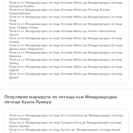
Полети от Международно летище Аллама Икбал до Международно летище
Гуанджоу Байюн
Полети от Международно летище Аллама Икбал до Летище Банкок
Суварнабхуми
Полети от Международно летище Аллама Икбал до Международно летище
Рияд
Полети от Международно летище Аллама Икбал до Международно летище
Баку Хейдар Алиев
Полети от Международно летище Аллама Икбал до Jinnah International
Airport
Полети от Международно летище Аллама Икбал до Международно летище
Хамад
Полети от Международно летище Аллама Икбал до Международно Летище
Джида крал Абдулазиз
Полети от Международно летище Аллама Икбал до Международно летище
Шарджа
Полети от Международно летище Аллама Икбал до Международно летище
Зайед
Полети от Международно летище Аллама Икбал до Международно летище
Кувейт
Полети от Международно летище Аллама Икбал до Международно летище
Дубай
Популярни маршрути по летища към Международно
летище Куала Лумпур
Полети от Международно летище Кота Кинабалу до Международно летище
Куала Лумпур
Полети от Международно летище Сукарно-Хата до Международно летище
Куала Лумпур
Полети от Международно летище Кучинг до Международно летище Куала