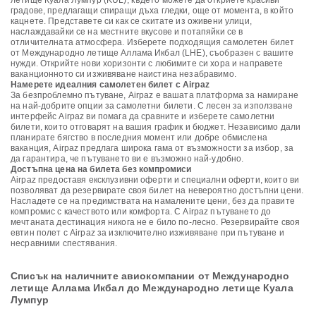
летище Куала Лумпур (KUL), където можете да откриете красиви
градове, предлагащи спиращи дъха гледки, още от момента, в който
кацнете. Представете си как се скитате из оживени улици,
наслаждавайки се на местните вкусове и потапяйки се в
отличителната атмосфера. Изберете подходящия самолетен билет
от Международно летище Аллама Икбал (LHE), съобразен с вашите
нужди. Открийте нови хоризонти с любимите си хора и направете
ваканционното си изживяване наистина незабравимо.
Намерете идеалния самолетен билет с Airpaz
За безпроблемно пътуване, Airpaz е вашата платформа за намиране
на най-добрите опции за самолетни билети. С лесен за използване
интерфейс Airpaz ви помага да сравните и изберете самолетни
билети, които отговарят на вашия график и бюджет. Независимо дали
планирате бягство в последния момент или добре обмислена
ваканция, Airpaz предлага широка гама от възможности за избор, за
да гарантира, че пътуването ви е възможно най-удобно.
Достъпна цена на билета без компромиси
Airpaz предоставя ексклузивни оферти и специални оферти, които ви
позволяват да резервирате своя билет на невероятно достъпни цени.
Насладете се на предимствата на намалените цени, без да правите
компромис с качеството или комфорта. С Airpaz пътуването до
мечтаната дестинация никога не е било по-лесно. Резервирайте своя
евтин полет с Airpaz за изключително изживяване при пътуване и
несравними спестявания.
Списък на наличните авиокомпании от Международно
летище Аллама Икбал до Международно летище Куала
Лумпур