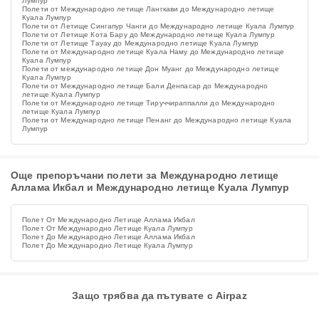
Лумпур
Полети от Международно летище Лангкави до Международно летище
Куала Лумпур
Полети от Летище Сингапур Чанги до Международно летище Куала Лумпур
Полети от Летище Кота Бару до Международно летище Куала Лумпур
Полети от Летище Тауау до Международно летище Куала Лумпур
Полети от Международно летище Куала Наму до Международно летище
Куала Лумпур
Полети от международно летище Дон Муанг до Международно летище
Куала Лумпур
Полети от Международно летище Бали Денпасар до Международно
летище Куала Лумпур
Полети от Международно летище Тируччираппалли до Международно
летище Куала Лумпур
Полети от Международно летище Пенанг до Международно летище Куала
Лумпур
Още препоръчани полети за Международно летище
Аллама Икбал и Международно летище Куала Лумпур
Полет От Международно Летище Аллама Икбал
Полет От Международно Летище Куала Лумпур
Полет До Международно Летище Аллама Икбал
Полет До Международно Летище Куала Лумпур
Защо трябва да пътувате с Airpaz