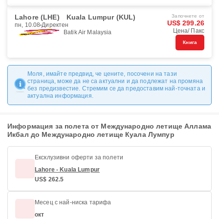
Lahore (LHE)
Kuala Lumpur (KUL)
Започнете от
US$ 299.26
пн, 10.08
Директен
Цена/ Пакс
Batik Air Malaysia
Книга
Моля, имайте предвид, че цените, посочени на тази
страница, може да не са актуални и да подлежат на промяна
без предизвестие. Стремим се да предоставим най-точната и
актуална информация.
Информация за полета от Международно летище Аллама
Икбал до Международно летище Куала Лумпур
Ексклузивни оферти за полети
Lahore - Kuala Lumpur
US$ 262.5
Месец с най-ниска тарифа
окт