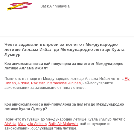
Batik Air Malaysia
Често задавани въпроси за полет от Международно
летище Аллама Икбал до Международно летище Куала
Лумпур
Кои авиокомпании са най-популярни за полети от Международно
летище Аллама Икбал?
Повечето пътници от Международно летище Аллама Икбал летят с
Fly
Jinnah
,
Airblue
,
Pakistan International Airlines
, най-популярните
авиокомпании за заминаване от това летище.
Кои авиокомпании са най-популярни за полети до Международно
летище Куала Лумпур?
Повечето пътуващи до Международно летище Куала Лумпур летят с
AirAsia
,
Malaysia Airlines
,
Batik Air Malaysia
, най-популярните
авиокомпании, обслужващи това летище.