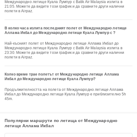
Международно летище Куала Лумпур с Batik Air Malaysia излита в
21:05. Можете да видите този график и да сравните други налични
полети в Airpaz.
В колко часа излита последният полет от Международно летище
Аллама Икбал до Международно летище Куала Лумпур с ?
Най-късният полет от Международно летище Аллама Икбал до
Международно летище Куала Лумпур с Batik Air Malaysia излита в
23:30. Можете да видите този график и да сравните други налични
полети в Airpaz.
Колко време трае полетът от Международно летище Аллама
Икбал до Международно летище Куала Лумпур?
Продължителността на полета от Международно летище Аллама
Икбал до Международно летище Куала Лумпур е приблизително 5h
45m.
Популярни маршрути по летища от Международно
летище Аллама Икбал