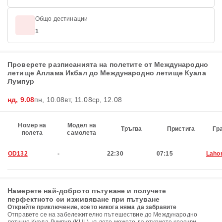
Общо дестинации
1
Проверете разписанията на полетите от Международно
летище Аллама Икбал до Международно летище Куала
Лумпур
нд, 9.08
пн, 10.08
вт, 11.08
ср, 12.08
Номер на
Модел на
Тръгва
Пристига
Гр
полета
самолета
OD132
-
22:30
07:15
Laho
Намерете най-доброто пътуване и получете
перфектното си изживяване при пътуване
Открийте приключение, което никога няма да забравите
Отправете се на забележително пътешествие до Международно