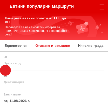
Евтини популярни маршрути
Намерете евтини полети от LHE до
KUL
Насладете се на самолетни оферти за
предпочитаната дестинация! Резервирайте
сега!
Еднопосочен
Отиване и връщане
Няколко града
От
Произход
До
Дестинация
Заминаване
вт, 11.08.2026 г.