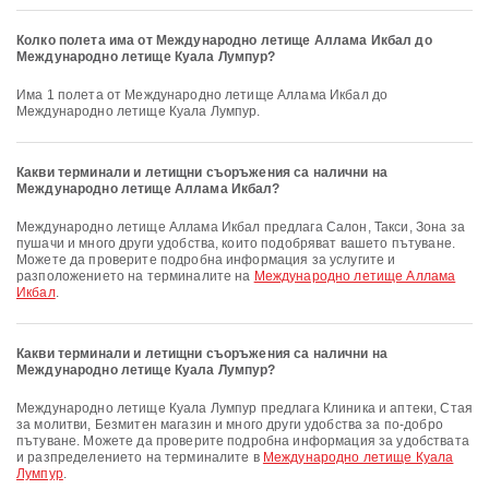
Колко полета има от Международно летище Аллама Икбал до
Международно летище Куала Лумпур?
Има 1 полета от Международно летище Аллама Икбал до
Международно летище Куала Лумпур.
Какви терминали и летищни съоръжения са налични на
Международно летище Аллама Икбал?
Международно летище Аллама Икбал предлага Салон, Такси, Зона за
пушачи и много други удобства, които подобряват вашето пътуване.
Можете да проверите подробна информация за услугите и
разположението на терминалите на
Международно летище Аллама
Икбал
.
Какви терминали и летищни съоръжения са налични на
Международно летище Куала Лумпур?
Международно летище Куала Лумпур предлага Клиника и аптеки, Стая
за молитви, Безмитен магазин и много други удобства за по-добро
пътуване. Можете да проверите подробна информация за удобствата
и разпределението на терминалите в
Международно летище Куала
Лумпур
.