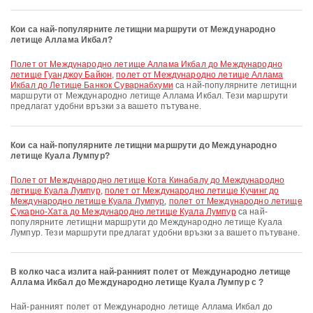
Кои са най-популярните летищни маршрути от Международно
летище Аллама Икбал?
полет от Международно летище Аллама Икбал до Международно
летище Гуанджоу Байюн
,
полет от Международно летище Аллама
Икбал до Летище Банкок Суварнабхуми
са най-популярните летищни
маршрути от Международно летище Аллама Икбал. Тези маршрути
предлагат удобни връзки за вашето пътуване.
Кои са най-популярните летищни маршрути до Международно
летище Куала Лумпур?
полет от Международно летище Кота Кинабалу до Международно
летище Куала Лумпур
,
полет от Международно летище Кучинг до
Международно летище Куала Лумпур
,
полет от Международно летище
Сукарно-Хата до Международно летище Куала Лумпур
са най-
популярните летищни маршрути до Международно летище Куала
Лумпур. Тези маршрути предлагат удобни връзки за вашето пътуване.
В колко часа излита най-ранният полет от Международно летище
Аллама Икбал до Международно летище Куала Лумпур с ?
Най-ранният полет от Международно летище Аллама Икбал до