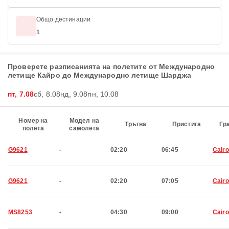
Общо дестинации
1
Проверете разписанията на полетите от Международно
летище Кайро до Международно летище Шарджа
пт, 7.08
сб, 8.08
нд, 9.08
пн, 10.08
Номер на
Модел на
Тръгва
Пристига
Гр
полета
самолета
G9621
-
02:20
06:45
Cairo
G9621
-
02:20
07:05
Cairo
MS8253
-
04:30
09:00
Cairo