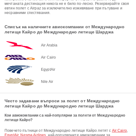
мечтаната дестинация никога не е било по-лесно. Резервирайте своя
евтин полет с Airpaz за изключително изживяване при пътуване и
несравними спестявания.
Списък на наличните авиокомпании от Международно
летище Кайро до Международно летище Шарджа
Air Arabia
Air Cairo
EgyptAir
Nile Air
Често задавани въпроси за полет от Международно
летище Кайро до Международно летище Шарджа
Кои авиокомпании са най-популярни за полети от Международно
летище Кайро?
Повечето пътници от Международно летище Кайро летят с
Air Cairo
,
EgyptAir
,
Nesma Airlines
, най-популярните авиокомпании за