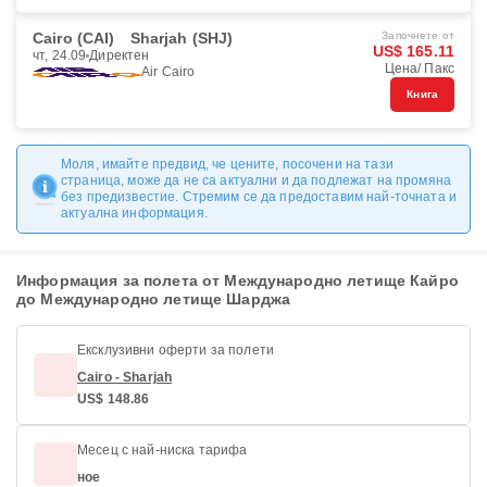
Cairo (CAI)
Sharjah (SHJ)
Започнете от
US$ 165.11
чт, 24.09
Директен
Цена/ Пакс
Air Cairo
Книга
Моля, имайте предвид, че цените, посочени на тази
страница, може да не са актуални и да подлежат на промяна
без предизвестие. Стремим се да предоставим най-точната и
актуална информация.
Информация за полета от Международно летище Кайро
до Международно летище Шарджа
Ексклузивни оферти за полети
Cairo - Sharjah
US$ 148.86
Месец с най-ниска тарифа
ное