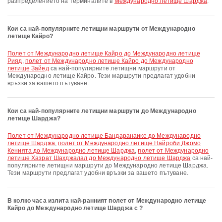
разпределението на терминалите в
Международно летище Шарджа
.
Кои са най-популярните летищни маршрути от Международно
летище Кайро?
полет от Международно летище Кайро до Международно летище
Рияд
,
полет от Международно летище Кайро до Международно
летище Зайед
са най-популярните летищни маршрути от
Международно летище Кайро. Тези маршрути предлагат удобни
връзки за вашето пътуване.
Кои са най-популярните летищни маршрути до Международно
летище Шарджа?
полет от Международно летище Бандаранаике до Международно
летище Шарджа
,
полет от Международно летище Найроби Джомо
Кенията до Международно летище Шарджа
,
полет от Международно
летище Хазрат Шахджалал до Международно летище Шарджа
са най-
популярните летищни маршрути до Международно летище Шарджа.
Тези маршрути предлагат удобни връзки за вашето пътуване.
В колко часа излита най-ранният полет от Международно летище
Кайро до Международно летище Шарджа с ?