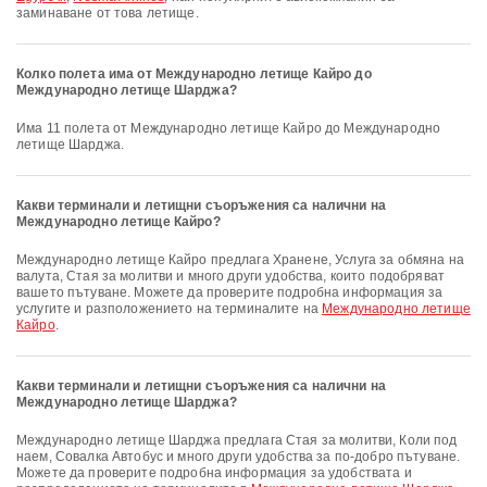
заминаване от това летище.
Колко полета има от Международно летище Кайро до
Международно летище Шарджа?
Има 11 полета от Международно летище Кайро до Международно
летище Шарджа.
Какви терминали и летищни съоръжения са налични на
Международно летище Кайро?
Международно летище Кайро предлага Хранене, Услуга за обмяна на
валута, Стая за молитви и много други удобства, които подобряват
вашето пътуване. Можете да проверите подробна информация за
услугите и разположението на терминалите на
Международно летище
Кайро
.
Какви терминали и летищни съоръжения са налични на
Международно летище Шарджа?
Международно летище Шарджа предлага Стая за молитви, Коли под
наем, Совалка Автобус и много други удобства за по-добро пътуване.
Можете да проверите подробна информация за удобствата и