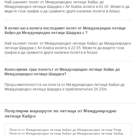
Най-ранният полет от Международно летище Кайро до
Международно летище Шарджа с Air Arabia излита в 01:10. Можете да
видите този график и да сравните други налични полети в Airpaz.
В колко часа излита последният полет от Международно летище
Кайро до Международно летище Шарджа с ?
Най-късният полет от Международно летище Кайро до Международно
летище Шарджа с Air Arabia излита в 22:35. Можете да видите този
график и да сравните други налични полети в Airpaz.
Колко време трае полетът от Международно летище Кайро до
Международно летище Шарджа?
Продължителността на полета от Международно летище Кайро до
Международно летище Шарджа е приблизително 2h 25m.
Популярни маршрути по летища от Международно
летище Кайро
Полети от Международно летище Кайро до Международно летище Рияд
Полети от Международно летище Кайро до Международно летище Зайед