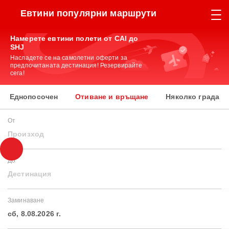
Евтини популярни маршрути
Намерете евтини полети от CAI до
SHJ
Насладете се на самолетни оферти за
предпочитаната дестинация! Резервирайте
сега!
Еднопосочен
Отиване и връщане
Няколко града
От
Произход
До
Дестинация
Заминаване
сб, 8.08.2026 г.