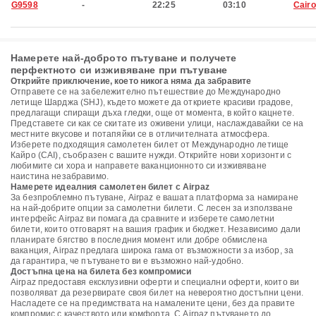
G9598
-
22:25
03:10
Cairo
Намерете най-доброто пътуване и получете
перфектното си изживяване при пътуване
Открийте приключение, което никога няма да забравите
Отправете се на забележително пътешествие до Международно
летище Шарджа (SHJ), където можете да откриете красиви градове,
предлагащи спиращи дъха гледки, още от момента, в който кацнете.
Представете си как се скитате из оживени улици, наслаждавайки се на
местните вкусове и потапяйки се в отличителната атмосфера.
Изберете подходящия самолетен билет от Международно летище
Кайро (CAI), съобразен с вашите нужди. Открийте нови хоризонти с
любимите си хора и направете ваканционното си изживяване
наистина незабравимо.
Намерете идеалния самолетен билет с Airpaz
За безпроблемно пътуване, Airpaz е вашата платформа за намиране
на най-добрите опции за самолетни билети. С лесен за използване
интерфейс Airpaz ви помага да сравните и изберете самолетни
билети, които отговарят на вашия график и бюджет. Независимо дали
планирате бягство в последния момент или добре обмислена
ваканция, Airpaz предлага широка гама от възможности за избор, за
да гарантира, че пътуването ви е възможно най-удобно.
Достъпна цена на билета без компромиси
Airpaz предоставя ексклузивни оферти и специални оферти, които ви
позволяват да резервирате своя билет на невероятно достъпни цени.
Насладете се на предимствата на намалените цени, без да правите
компромис с качеството или комфорта. С Airpaz пътуването до