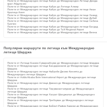
Полети от Международно летище Кайро до Международно Летище Джида
крал Абдулазиз
Полети от Международно летище Кайро до Летище Алжир
Полети от Международно летище Кайро до Международно летище Аман
Кралица Алия
Полети от Международно летище Кайро до Международно летище Хамад
Полети от Международно летище Кайро до Международно летище Дубай
Полети от Международно летище Кайро до Международно летище Сабиха
Гьокчен
Полети от Международно летище Кайро до Международно летище Багдад
Полети от Международно летище Кайро до Ta'if Regional Airport
Полети от Международно летище Кайро до Международно летище Виена
Популярни маршрути по летища към Международно
летище Шарджа
Полети от Летище Банкок Суварнабхуми до Международно летище Шарджа
Полети от Международно летище Бандаранаике до Международно летище
Шарджа
Полети от Международно летище Найроби Джомо Кенията до
Международно летище Шарджа
Полети от Addis Ababa Bole International Airport до Международно летище
Шарджа
Полети от Международно летище Дамаск до Международно летище
Шарджа
Полети от Международно летище Тируванантапурам до Международно
летище Шарджа
Полети от Международно летище Хазрат Шахджалал до Международно
летище Шарджа
Полети от Международно летище Трибхуван до Международно летище
Шарджа
Полети от Международно летище Бейрут-Рафик Харири до Международно