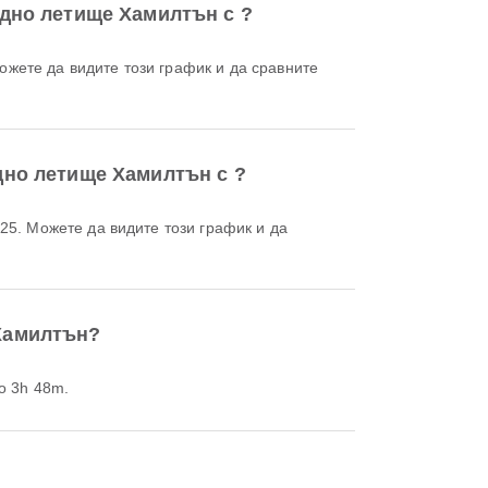
родно летище Хамилтън с ?
одно летище Хамилтън с ?
 Хамилтън?
о 3h 48m.