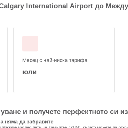
algary International Airport до Меж
Месец с най-ниска тарифа
юли
уване и получете перфектното си и
а няма да забравите
о Международно летище Хамилтън (YHM), където можете да откр