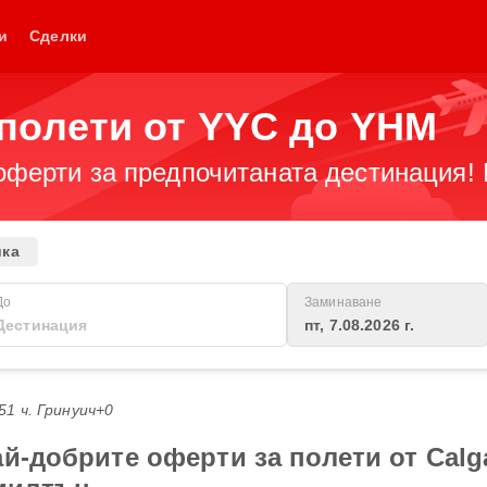
и
Сделки
полети от YYC до YHM
оферти за предпочитаната дестинация! 
ика
До
Заминаване
пт, 7.08.2026 г.
:51 ч. Гринуич+0
-добрите оферти за полети от Calgary