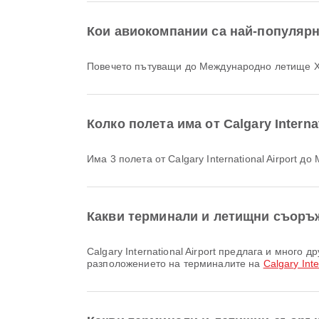
Кои авиокомпании са най-популяр
Повечето пътуващи до Международно летище 
Колко полета има от Calgary Inter
Има 3 полета от Calgary International Airport
Какви терминали и летищни съоръжен
Calgary International Airport предлага и много други удобства, които подобряват вашето пътуване. Можете да проверите подробна информация за услугите и
разположението на терминалите на
Calgary Inte