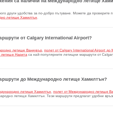
жения са налични на Международно летище Хам
дно летище Хамилтън
.
шрути от Calgary International Airport?
дународно летище Ванкувър
,
полет от Calgary International Airport
но летище Нарита
са най-популярните летищни маршрути от Calgary 
маршрути до Международно летище Хамилтън?
еждународно летище Хамилтън
,
полет от Международно летище В
родно летище Хамилтън. Тези маршрути предлагат удобни връзк