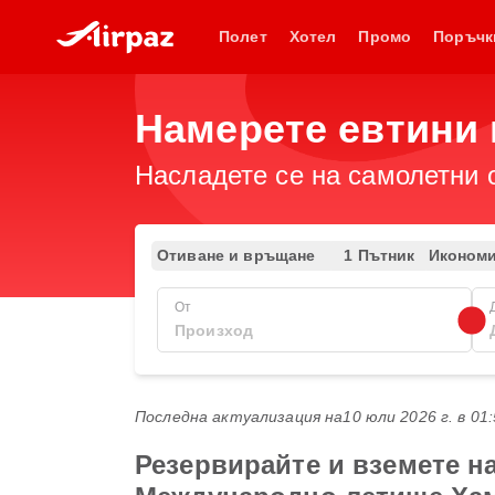
Полет
Хотел
Промо
Поръчк
Намерете евтини 
Насладете се на самолетни 
Отиване и връщане
1 Пътник
Иконом
От
Последна актуализация на
10 юли 2026 г. в 01
Резервирайте и вземете най