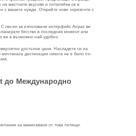
е на местните вкусове и потапяйки се в
ен с вашите нужди. Открийте нови хоризонти с
С лесен за използване интерфейс Airpaz ви
планирате бягство в последния момент или
то ви е възможно най-удобно.
невероятно достъпни цени. Насладете се на
 мечтаната дестинация никога не е било по-
ния.
ort до Международно
омпании за заминаване от това летище.