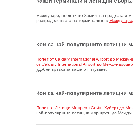
Какви терминали и летищни съоръ
Международно летище Хамилтън предлага и много други удобства за по-добро пътуване. Можете да проверите подробна информация за удобствата и
разпределението на терминалите в
Междунаро
Кои са най-популярните летищни мар
полет от Calgary International Airport до Меж
от Calgary International Airport до Международ
удобни връзки за вашето пътуване.
Кои са най-популярните летищни 
полет от Летище Монреал Сейнт Хуберт до М
най-популярните летищни маршрути до Междуна