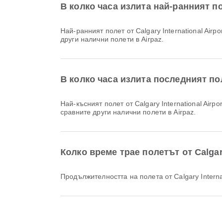
В колко часа излита най-ранният по
Най-ранният полет от Calgary International Airport до Международно летище Хамилтън с WestJet излита в 11:25. Можете да видите този график и да сравните
други налични полети в Airpaz.
В колко часа излита последният пол
Най-късният полет от Calgary International Airport до Международно летище Хамилтън с Porter Airlines излита в 17:25. Можете да видите този график и да
сравните други налични полети в Airpaz.
Колко време трае полетът от Calga
Продължителността на полета от Calgary Inter