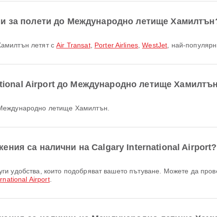
ни за полети до Международно летище Хамилтън
Хамилтън летят с
Air Transat
,
Porter Airlines
,
WestJet
, най-популяр
national Airport до Международно летище Хамилтъ
 до Международно летище Хамилтън.
ия са налични на Calgary International Airport?
rnational Airport
.