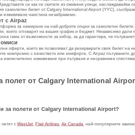
Представете си как се скитате из оживени улици, наслаждавайки с
самолетен билет от Calgary International Airport (YYC), съобраз
си изживяване наистина незабравимо.
 с Airpaz
атформа за намиране на най-добрите опции за самолетни билети. 
ти, които отговарят на вашия график и бюджет. Независимо дали 
ока гама от възможности за избор, за да гарантира, че пътуване
ромиси
лни оферти, които ви позволяват да резервирате своя билет на 
те компромис с качеството или комфорта. С Airpaz пътуването до
 за изключително изживяване при пътуване и несравними спестява
 полет от Calgary International Airp
за полети от Calgary International Airport?
t летят с
WestJet
,
Flair Airlines
,
Air Canada
, най-популярните авиок