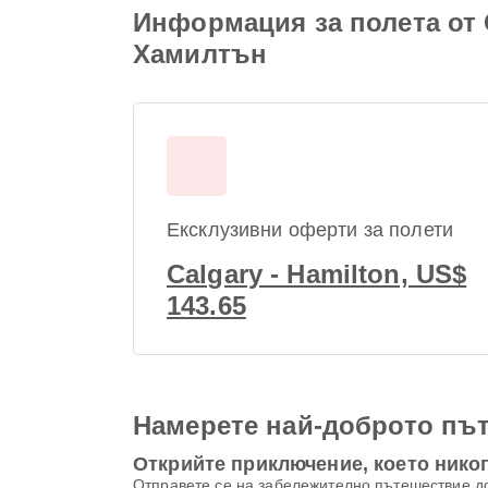
Информация за полета от C
Хамилтън
Ексклузивни оферти за полети
Calgary - Hamilton, US$
143.65
Намерете най-доброто път
Открийте приключение, което никог
Отправете се на забележително пътешествие д