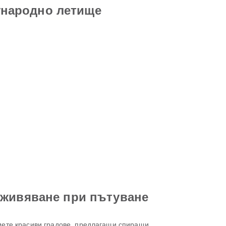
дународно летище
зживяване при пътуване
иете красиви градове, предлагащи спиращи