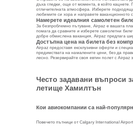
дъха гледки, още от момента, в който кацнете. 
отличителната атмосфера. Изберете подходящия 
любимите си хора и направете ваканционното 
Намерете идеалния самолетен билет
За безпроблемно пътуване, Airpaz е вашата пл
помага да сравните и изберете самолетни биле
добре обмислена ваканция, Airpaz предлага шир
Достъпна цена на билета без комп
Airpaz предоставя ексклузивни оферти и специа
предимствата на намалените цени, без да прави
лесно. Резервирайте своя евтин полет с Airpaz
Често задавани въпроси за
летище Хамилтън
Кои авиокомпании са най-популярни 
Повечето пътници от Calgary International Airpor