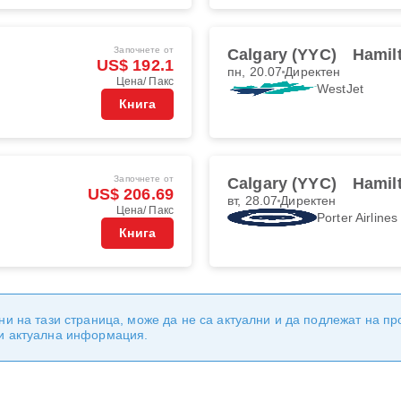
Започнете от
Calgary (YYC)
Hamil
US$ 192.1
пн, 20.07
Директен
Цена/ Пакс
WestJet
Книга
Започнете от
Calgary (YYC)
Hamil
US$ 206.69
вт, 28.07
Директен
Цена/ Пакс
Porter Airlines
Книга
ни на тази страница, може да не са актуални и да подлежат на п
 и актуална информация.