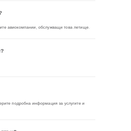
?
ните авиокомпании, обслужващи това летище.
н?