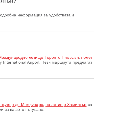
илтън?
 до Международно летище Торонто Пиърсън
,
полет
International Airport. Тези маршрути предлагат
анкувър до Международно летище Хамилтън
са
и за вашето пътуване.