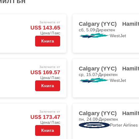
милтън
Започнете от
Calgary (YYC)
Hamil
US$ 143.65
сб, 5.09
Директен
Цена/ Пакс
WestJet
Книга
Започнете от
Calgary (YYC)
Hamil
US$ 169.57
ср, 15.07
Директен
Цена/ Пакс
WestJet
Книга
Започнете от
Calgary (YYC)
Hamil
US$ 173.47
пн, 24.08
Директен
Цена/ Пакс
Porter Airlines
Книга