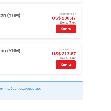
Започнете от
ton (YHM)
US$ 200.47
Цена/ Пакс
Книга
Започнете от
ton (YHM)
US$ 213.87
Цена/ Пакс
Книга
ромяна без предизвестие.