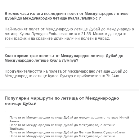
В колко часа излита последният полет от Международно летище
Дубай до Международно летище Куала Лумпур с ?
Най-късният полет от Международно летище Дубай до Международно
летище Куала Лумпур с Emirates излита в 21:35. Можете да видите
този график и да сравните други налични полети в Airpaz.
Колко време трае полетът от Международно летище Дубай до
Международно летище Куала Лумпур?
Продължителността на полета от Международно летище Дубай до
Международно летище Куала Лумпур е приблизително 7h 24m.
Популярни маршрути по летища от Международно
летище Дубай
Полети от Международно летище Дубай до международното летище Ниной
Акино
Полети от Международно летище Дубай до Международно летище
Трибхуван
Полети от Международно летище Дубай до Летище Банкок Суварнабхуми
Полети от Международно летище Дубай до Международно летище