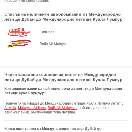
несравними спестявания.
Списък на наличните авиокомпании от Международно
летище Дубай до Международно летище Куала Лумпур
Emirates
Batik Air Malaysia
Често задавани въпроси за полет от Международно
летище Дубай до Международно летище Куала Лумпур
Кои авиокомпании са най-популярни за полети до Международно
летище Куала Лумпур?
Повечето пътуващи до Международно летище Куала Лумпур летят с
AirAsia
,
Malaysia Airlines
,
Batik Air Malaysia
, най-популярните
авиокомпании, обслужващи това летище.
Колко полета има от Международно летище Дубай до