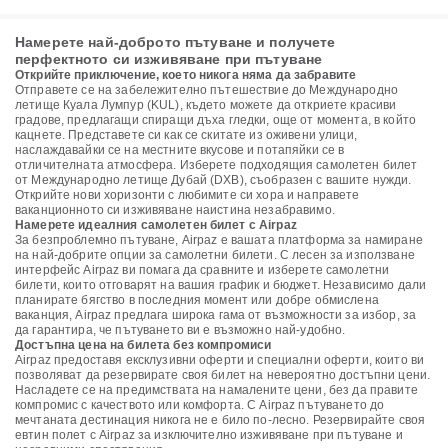
Намерете най-доброто пътуване и получете
перфектното си изживяване при пътуване
Открийте приключение, което никога няма да забравите
Отправете се на забележително пътешествие до Международно
летище Куала Лумпур (KUL), където можете да откриете красиви
градове, предлагащи спиращи дъха гледки, още от момента, в който
кацнете. Представете си как се скитате из оживени улици,
наслаждавайки се на местните вкусове и потапяйки се в
отличителната атмосфера. Изберете подходящия самолетен билет
от Международно летище Дубай (DXB), съобразен с вашите нужди.
Открийте нови хоризонти с любимите си хора и направете
ваканционното си изживяване наистина незабравимо.
Намерете идеалния самолетен билет с Airpaz
За безпроблемно пътуване, Airpaz е вашата платформа за намиране
на най-добрите опции за самолетни билети. С лесен за използване
интерфейс Airpaz ви помага да сравните и изберете самолетни
билети, които отговарят на вашия график и бюджет. Независимо дали
планирате бягство в последния момент или добре обмислена
ваканция, Airpaz предлага широка гама от възможности за избор, за
да гарантира, че пътуването ви е възможно най-удобно.
Достъпна цена на билета без компромиси
Airpaz предоставя ексклузивни оферти и специални оферти, които ви
позволяват да резервирате своя билет на невероятно достъпни цени.
Насладете се на предимствата на намалените цени, без да правите
компромис с качеството или комфорта. С Airpaz пътуването до
мечтаната дестинация никога не е било по-лесно. Резервирайте своя
евтин полет с Airpaz за изключително изживяване при пътуване и