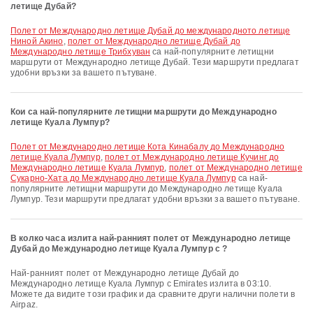
летище Дубай?
полет от Международно летище Дубай до международното летище
Ниной Акино
,
полет от Международно летище Дубай до
Международно летище Трибхуван
са най-популярните летищни
маршрути от Международно летище Дубай. Тези маршрути предлагат
удобни връзки за вашето пътуване.
Кои са най-популярните летищни маршрути до Международно
летище Куала Лумпур?
полет от Международно летище Кота Кинабалу до Международно
летище Куала Лумпур
,
полет от Международно летище Кучинг до
Международно летище Куала Лумпур
,
полет от Международно летище
Сукарно-Хата до Международно летище Куала Лумпур
са най-
популярните летищни маршрути до Международно летище Куала
Лумпур. Тези маршрути предлагат удобни връзки за вашето пътуване.
В колко часа излита най-ранният полет от Международно летище
Дубай до Международно летище Куала Лумпур с ?
Най-ранният полет от Международно летище Дубай до
Международно летище Куала Лумпур с Emirates излита в 03:10.
Можете да видите този график и да сравните други налични полети в
Airpaz.