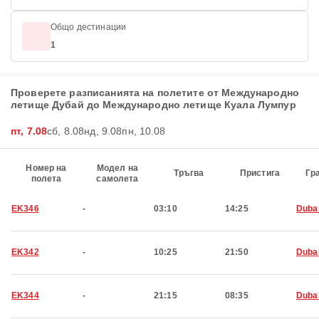
Общо дестинации
1
Проверете разписанията на полетите от Международно
летище Дубай до Международно летище Куала Лумпур
пт, 7.08
сб, 8.08
нд, 9.08
пн, 10.08
Номер на
Модел на
Тръгва
Пристига
Гр
полета
самолета
EK346
-
03:10
14:25
Duba
EK342
-
10:25
21:50
Duba
EK344
-
21:15
08:35
Duba