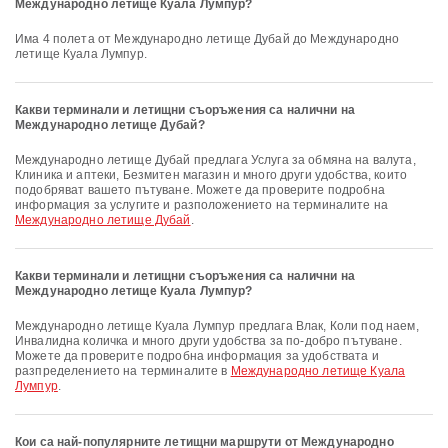
Международно летище Куала Лумпур?
Има 4 полета от Международно летище Дубай до Международно
летище Куала Лумпур.
Какви терминали и летищни съоръжения са налични на
Международно летище Дубай?
Международно летище Дубай предлага Услуга за обмяна на валута,
Клиника и аптеки, Безмитен магазин и много други удобства, които
подобряват вашето пътуване. Можете да проверите подробна
информация за услугите и разположението на терминалите на
Международно летище Дубай
.
Какви терминали и летищни съоръжения са налични на
Международно летище Куала Лумпур?
Международно летище Куала Лумпур предлага Влак, Коли под наем,
Инвалидна количка и много други удобства за по-добро пътуване.
Можете да проверите подробна информация за удобствата и
разпределението на терминалите в
Международно летище Куала
Лумпур
.
Кои са най-популярните летищни маршрути от Международно