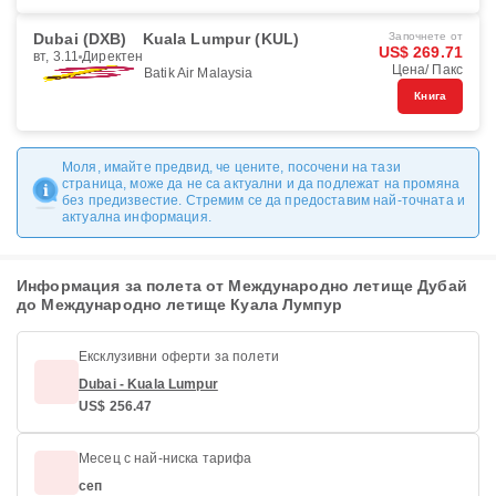
Dubai (DXB)
Kuala Lumpur (KUL)
Започнете от
US$ 269.71
вт, 3.11
Директен
Цена/ Пакс
Batik Air Malaysia
Книга
Моля, имайте предвид, че цените, посочени на тази
страница, може да не са актуални и да подлежат на промяна
без предизвестие. Стремим се да предоставим най-точната и
актуална информация.
Информация за полета от Международно летище Дубай
до Международно летище Куала Лумпур
Ексклузивни оферти за полети
Dubai - Kuala Lumpur
US$ 256.47
Месец с най-ниска тарифа
сеп