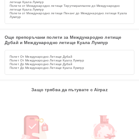
летище Куала Лумпур
Полети от Международно летище Тируччираппалли до Международно
летище Куала Лумпур
Полети от Международно летище Пенанг до Международно летище Куала
Лумпур
Още препоръчани полети за Международно летище
Дубай и Международно летище Куала Лумпур
Полет От Международно Летище Дубай
Полет От Международно Летище Куала Лумпур
Полет До Международно Летище Дубай
Полет До Международно Летище Куала Лумпур
Защо трябва да пътувате с Airpaz