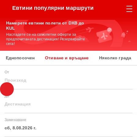
Евтини популярни маршрути
Намерете евтини полети от DXB до
KUL
Насладете се на самолетни оферти за
предпочитаната дестинация! Резервирайте
сега!
Еднопосочен
Отиване и връщане
Няколко града
От
Произход
До
Дестинация
Заминаване
сб, 8.08.2026 г.