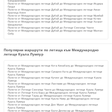
Бандаранаике
Полети от Международно летище Дубай до Международно летище Индира
Ганди
Полети от Международно летище Дубай до Международно летище Аман
Кралица Алия
Полети от Международно летище Дубай до Международно летище Мумбай
Полети от Международно летище Дубай до Международно летище Кочин
Полети от Международно летище Дубай до Международно летище Хазрат
Шахджалал
Полети от Международно летище Дубай до Летище Сингапур Чанги
Полети от Международно летище Дубай до Международно летище Мактан-
Себу
Популярни маршрути по летища към Международно
летище Куала Лумпур
Полети от Международно летище Кота Кинабалу до Международно летище
Куала Лумпур
Полети от Международно летище Сукарно-Хата до Международно летище
Куала Лумпур
Полети от Международно летище Кучинг до Международно летище Куала
Лумпур
Полети от Международно летище Лангкави до Международно летище
Куала Лумпур
Полети от Летище Сингапур Чанги до Международно летище Куала Лумпур
Полети от Летище Кота Бару до Международно летище Куала Лумпур
Полети от Летище Тауау до Международно летище Куала Лумпур
Полети от Международно летище Куала Наму до Международно летище
Куала Лумпур
Полети от международно летище Дон Муанг до Международно летище
Куала Лумпур
Полети от Международно летище Бали Денпасар до Международно