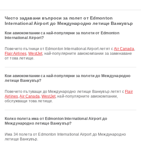
Често задавани въпроси за полет от Edmonton
International Airport до Международно летище Ванкувър
Кои авиокомпании са най-популярни за полети от Edmonton
International Airport?
Повечето пътници от Edmonton International Airport летят с
Air Canada
,
Flair Airlines
,
WestJet
, най-популярните авиокомпании за заминаване
от това летище.
Кои авиокомпании са най-популярни за полети до Международно
летище Ванкувър?
Повечето пътуващи до Международно летище Ванкувър летят с
Flair
Airlines
,
Air Canada
,
WestJet
, най-популярните авиокомпании,
обслужващи това летище.
Колко полета има от Edmonton International Airport до
Международно летище Ванкувър?
Има 34 полета от Edmonton International Airport до Международно
летище Ванкувър.