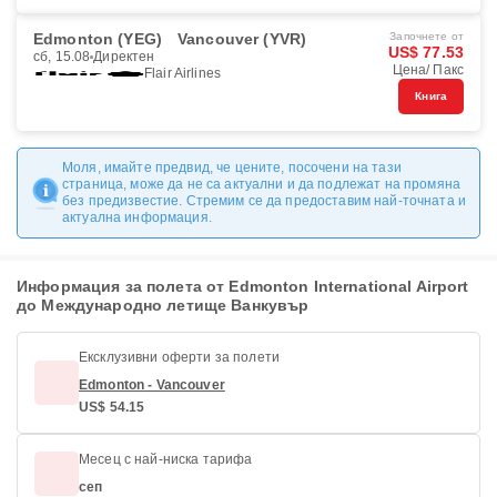
Edmonton (YEG)
Vancouver (YVR)
Започнете от
US$ 77.53
сб, 15.08
Директен
Цена/ Пакс
Flair Airlines
Книга
Моля, имайте предвид, че цените, посочени на тази
страница, може да не са актуални и да подлежат на промяна
без предизвестие. Стремим се да предоставим най-точната и
актуална информация.
Информация за полета от Edmonton International Airport
до Международно летище Ванкувър
Ексклузивни оферти за полети
Edmonton - Vancouver
US$ 54.15
Месец с най-ниска тарифа
сеп