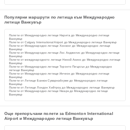
Популярни маршрути по летища към Международно
летище Ванкувър
Полети от Международно летище Нарита до Международно летище
Ванкувър
Полети от Calgary International Airport до Международно летище Ванкувър
Полети от Международно летище Хонконг до Международно летище
Ванкувър
Полети от Международно летище Лос Анджелис до Международно летище
Ванкувър
Полети от международното летище Ниной Акино до Международно летище
Ванкувър
Полети от Международно летище Торонто Пиърсън до Международно
летище Ванкувър
Полети от Международно летище Инчеон до Международно летище
Ванкувър
Полети от Летище Банкок Суварнабхуми до Международно летище
Ванкувър
Полети от Летище Лондон Хийтроу до Международно летище Ванкувър
Полети от Международно летище Нюарк до Международно летище
Ванкувър
Още препоръчани полети за Edmonton International
Airport и Международно летище Ванкувър