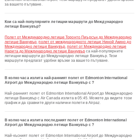
за вашето пътуване.
Кои са най-популярните летищни маршрути до Международно
летище Ванкувър?
полет от Международно летище Торонто Пиърсън до Международно
летище Ванкувър
,
полет от международното летище Ниной Акино до
Международно летище Ванкувър
,
полет от Международно летище
Нарита до Международно летище Ванкувър
са най-популярните
летищни маршрути до Международно летище Ванкувър. Тези
маршрути предлагат удобни връзки за вашето пътуване.
В колко часа излита най-ранният полет от Edmonton International
Airport до Международно летище Ванкувър с ?
Най-ранният полет от Edmonton International Airport до Международно
летище Ванкувър с Air Canada излита в 05:45. Можете да видите този
график и да сравните други налични полети в Airpaz.
В колко часа излита последният полет от Edmonton International
Airport до Международно летище Ванкувър с ?
Най-късният полет от Edmonton International Airport до Международно