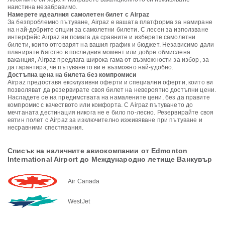
наистина незабравимо.
Намерете идеалния самолетен билет с Airpaz
За безпроблемно пътуване, Airpaz е вашата платформа за намиране
на най-добрите опции за самолетни билети. С лесен за използване
интерфейс Airpaz ви помага да сравните и изберете самолетни
билети, които отговарят на вашия график и бюджет. Независимо дали
планирате бягство в последния момент или добре обмислена
ваканция, Airpaz предлага широка гама от възможности за избор, за
да гарантира, че пътуването ви е възможно най-удобно.
Достъпна цена на билета без компромиси
Airpaz предоставя ексклузивни оферти и специални оферти, които ви
позволяват да резервирате своя билет на невероятно достъпни цени.
Насладете се на предимствата на намалените цени, без да правите
компромис с качеството или комфорта. С Airpaz пътуването до
мечтаната дестинация никога не е било по-лесно. Резервирайте своя
евтин полет с Airpaz за изключително изживяване при пътуване и
несравними спестявания.
Списък на наличните авиокомпании от Edmonton
International Airport до Международно летище Ванкувър
Air Canada
WestJet