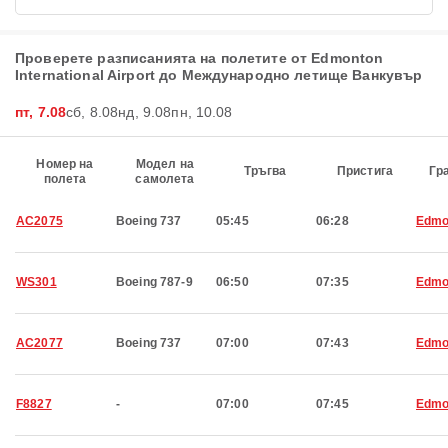
Проверете разписанията на полетите от Edmonton
International Airport до Международно летище Ванкувър
пт, 7.08
сб, 8.08
нд, 9.08
пн, 10.08
Номер на
Модел на
Тръгва
Пристига
Гр
полета
самолета
AC2075
Boeing 737
05:45
06:28
Edmo
WS301
Boeing 787-9
06:50
07:35
Edmo
AC2077
Boeing 737
07:00
07:43
Edmo
F8827
-
07:00
07:45
Edmo