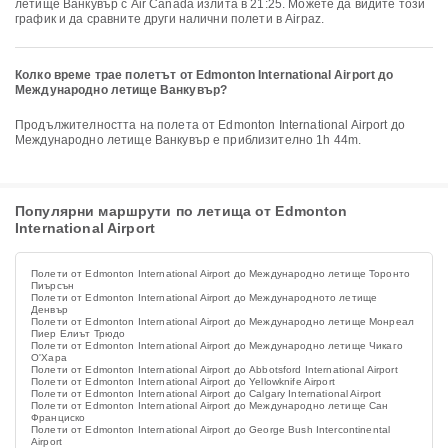
летище Ванкувър с Air Canada излита в 21:25. Можете да видите този
график и да сравните други налични полети в Airpaz.
Колко време трае полетът от Edmonton International Airport до
Международно летище Ванкувър?
Продължителността на полета от Edmonton International Airport до
Международно летище Ванкувър е приблизително 1h 44m.
Популярни маршрути по летища от Edmonton
International Airport
Полети от Edmonton International Airport до Международно летище Торонто
Пиърсън
Полети от Edmonton International Airport до Международното летище
Денвър
Полети от Edmonton International Airport до Международно летище Монреал
Пиер Елиът Трюдо
Полети от Edmonton International Airport до Международно летище Чикаго
О'Хара
Полети от Edmonton International Airport до Abbotsford International Airport
Полети от Edmonton International Airport до Yellowknife Airport
Полети от Edmonton International Airport до Calgary International Airport
Полети от Edmonton International Airport до Международно летище Сан
Франциско
Полети от Edmonton International Airport до George Bush Intercontinental
Airport