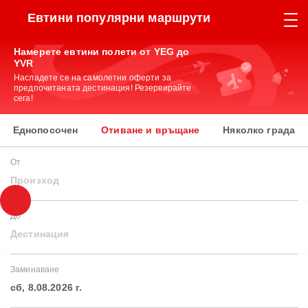
Евтини популярни маршрути
Намерете евтини полети от YEG до
YVR
Насладете се на самолетни оферти за
предпочитаната дестинация! Резервирайте
сега!
Еднопосочен
Отиване и връщане
Няколко града
От
Произход
До
Дестинация
Заминаване
сб, 8.08.2026 г.