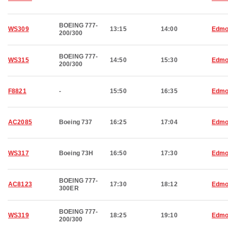
BOEING 777-
WS309
13:15
14:00
Edmo
200/300
BOEING 777-
WS315
14:50
15:30
Edmo
200/300
F8821
-
15:50
16:35
Edmo
AC2085
Boeing 737
16:25
17:04
Edmo
WS317
Boeing 73H
16:50
17:30
Edmo
BOEING 777-
AC8123
17:30
18:12
Edmo
300ER
BOEING 777-
WS319
18:25
19:10
Edmo
200/300