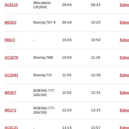
Mitsubishi
AC8115
08:00
08:42
Edmo
CRJ900
WS303
Boeing 787-9
09:40
10:25
Edmo
F8823
-
10:05
10:50
Edmo
AC2079
Boeing 7M8
10:50
11:38
Edmo
AC2083
Boeing 737
11:50
12:38
Edmo
BOEING 777-
WS307
11:50
12:35
Edmo
200/300
BOEING 777-
WS171
12:50
13:35
Edmo
200/300
AC8121
-
13:15
13:57
Edmo