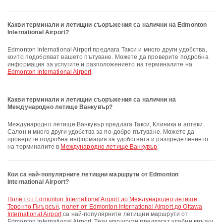
Какви терминали и летищни съоръжения са налични на Edmonton
International Airport?
Edmonton International Airport предлага Такси и много други удобства,
които подобряват вашето пътуване. Можете да проверите подробна
информация за услугите и разположението на терминалите на
Edmonton International Airport
.
Какви терминали и летищни съоръжения са налични на
Международно летище Ванкувър?
Международно летище Ванкувър предлага Такси, Клиника и аптеки,
Салон и много други удобства за по-добро пътуване. Можете да
проверите подробна информация за удобствата и разпределението
на терминалите в
Международно летище Ванкувър
.
Кои са най-популярните летищни маршрути от Edmonton
International Airport?
полет от Edmonton International Airport до Международно летище
Торонто Пиърсън
,
полет от Edmonton International Airport до Ottawa
International Airport
са най-популярните летищни маршрути от
Edmonton International Airport. Тези маршрути предлагат удобни връзки