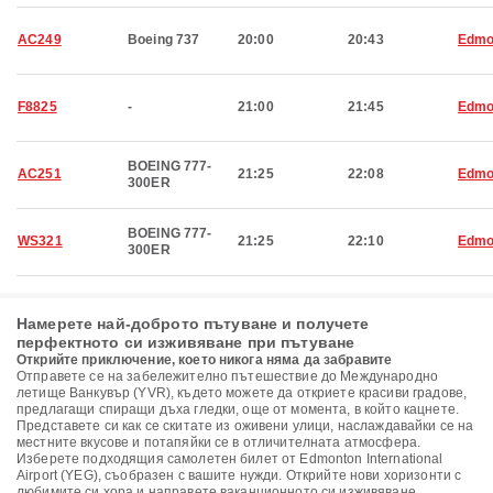
AC249
Boeing 737
20:00
20:43
Edmo
F8825
-
21:00
21:45
Edmo
BOEING 777-
AC251
21:25
22:08
Edmo
300ER
BOEING 777-
WS321
21:25
22:10
Edmo
300ER
Намерете най-доброто пътуване и получете
перфектното си изживяване при пътуване
Открийте приключение, което никога няма да забравите
Отправете се на забележително пътешествие до Международно
летище Ванкувър (YVR), където можете да откриете красиви градове,
предлагащи спиращи дъха гледки, още от момента, в който кацнете.
Представете си как се скитате из оживени улици, наслаждавайки се на
местните вкусове и потапяйки се в отличителната атмосфера.
Изберете подходящия самолетен билет от Edmonton International
Airport (YEG), съобразен с вашите нужди. Открийте нови хоризонти с
любимите си хора и направете ваканционното си изживяване