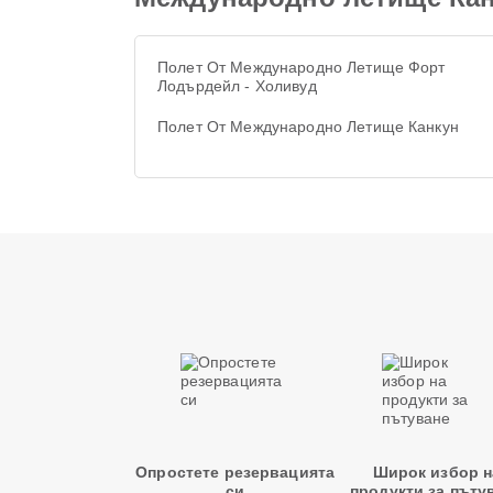
Полет От Международно Летище Форт
Лодърдейл - Холивуд
Полет От Международно Летище Канкун
Опростете резервацията
Широк избор н
си
продукти за пъту