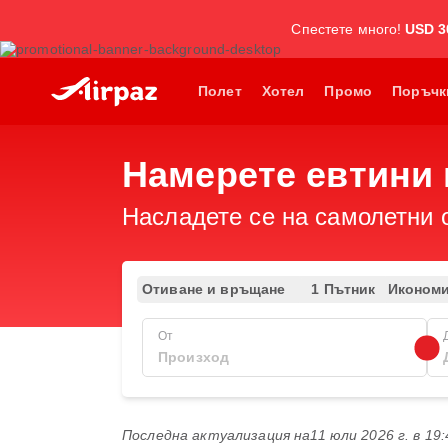
Спестете много!
USD 3
Полет
Хотел
Промо
Поръчк
Намерете евтини 
Насладете се на самолетни 
Отиване и връщане
1 Пътник
Иконом
От
Последна актуализация на
11 юли 2026 г. в 19