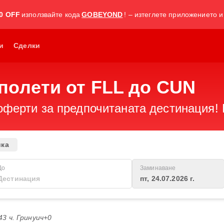
0 OFF
използвайте кода
GOBEYOND
! – изтеглете приложението и
и
Сделки
полети от FLL до CUN
оферти за предпочитаната дестинация! 
ика
До
Заминаване
пт, 24.07.2026 г.
:43 ч. Гринуич+0