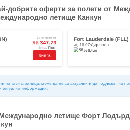
ай-добрите оферти за полети от Ме
Международно летище Канкун
Започнете от
UN)
Fort Lauderdale (FLL)
лв 347,73
чт, 16.07
Директен
Цена/ Пакс
JetBlue
Книга
ни на тази страница, може да не са актуални и да подлежат на п
 и актуална информация.
 Международно летище Форт Лодърде
нкун