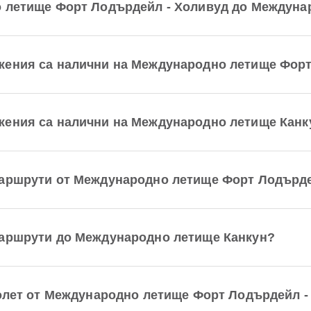
о летище Форт Лодърдейл - Холивуд до Междуна
жения са налични на Международно летище Форт
жения са налични на Международно летище Канк
маршрути от Международно летище Форт Лодърде
маршрути до Международно летище Канкун?
полет от Международно летище Форт Лодърдейл 