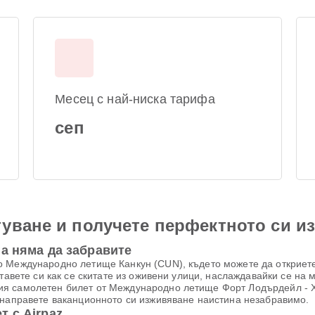
Месец с най-ниска тарифа
сеп
уване и получете перфектното си и
а няма да забравите
о Международно летище Канкун (CUN), където можете да откриет
тавете си как се скитате из оживени улици, наслаждавайки се на м
я самолетен билет от Международно летище Форт Лодърдейл - Хо
 направете ваканционното си изживяване наистина незабравимо.
 с Airpaz