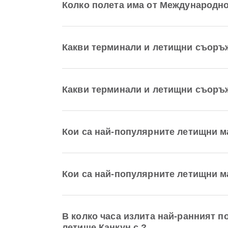
Колко полета има от Международн
Какви терминали и летищни съоръ
Какви терминали и летищни съоръ
Кои са най-популярните летищни 
Кои са най-популярните летищни 
В колко часа излита най-ранният 
летище Канкун с ?