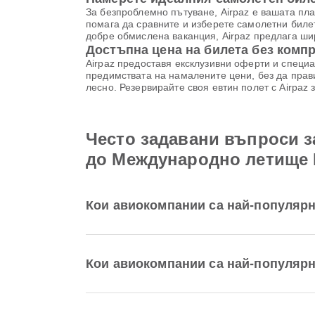
За безпроблемно пътуване, Airpaz е вашата пл
помага да сравните и изберете самолетни биле
добре обмислена ваканция, Airpaz предлага шир
Достъпна цена на билета без комп
Airpaz предоставя ексклузивни оферти и специа
предимствата на намалените цени, без да прави
лесно. Резервирайте своя евтин полет с Airpaz
Често задавани въпроси з
до Международно летище 
Кои авиокомпании са най-популярн
Кои авиокомпании са най-популярн