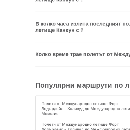
В колко часа излита последният п
летище Канкун с ?
Колко време трае полетът от Меж
Популярни маршрути по л
Полети от Международно летище Форт
Лодърдейл - Холивуд до Международно лет
Мемфис
Полети от Международно летище Форт
Лодърдейл - Холивуд до Международно лет