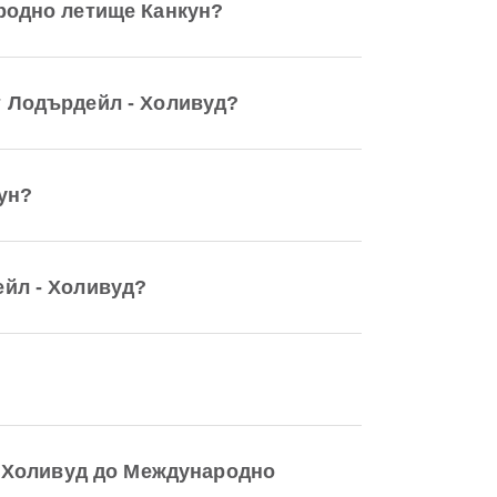
родно летище Канкун?
 Лодърдейл - Холивуд?
ун?
йл - Холивуд?
- Холивуд до Международно