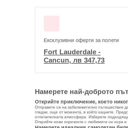
Ексклузивни оферти за полети
Fort Lauderdale -
Cancun, лв 347,73
Намерете най-доброто път
Открийте приключение, което никог
Отправете се на забележително пътешествие д
гледки, още от момента, в който кацнете. Предс
отличителната атмосфера. Изберете подходящи
Открийте нови хоризонти с любимите си хора и
Намерете идеалния самолетен билет