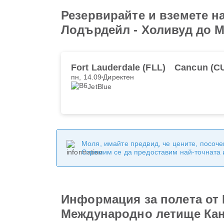
Резервирайте и вземете н
Лодърдейл - Холивуд до 
Fort Lauderdale (FLL)
Cancun (C
пн, 14.09
Директен
JetBlue
Моля, имайте предвид, че цените, посоче
Стремим се да предоставим най-точната
Информация за полета от
Международно летище Ка