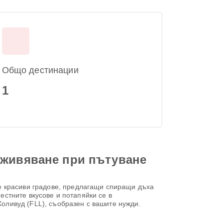
Общо дестинации
1
зживяване при пътуване
е красиви градове, предлагащи спиращи дъха
естните вкусове и потапяйки се в
ливуд (FLL), съобразен с вашите нужди.