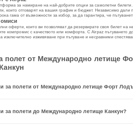
атформа за намиране на най-добрите опции за самолетни билети. 
ти, които отговарят на вашия график и бюджет. Независимо дали 
ока гама от възможности за избор, за да гарантира, че пътуване
ромиси
лни оферти, които ви позволяват да резервирате своя билет на 
те компромис с качеството или комфорта. С Airpaz пътуването до
 за изключително изживяване при пътуване и несравними спестява
а полет от Международно летище Фо
Канкун
и за полети от Международно летище Форт Лодъ
и за полети до Международно летище Канкун?