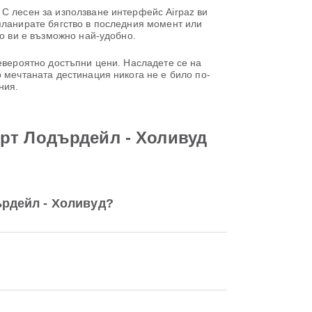
С лесен за използване интерфейс Airpaz ви
планирате бягство в последния момент или
то ви е възможно най-удобно.
невероятно достъпни цени. Насладете се на
 мечтаната дестинация никога не е било по-
ния.
рт Лодърдейл - Холивуд
рдейл - Холивуд?