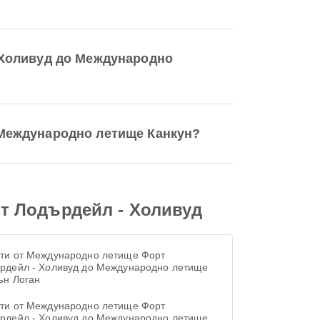
 Холивуд до Международно
 Международно летище Канкун?
т Лодърдейл - Холивуд
ти от Международно летище Форт
рдейл - Холивуд до Международно летище
ън Логан
ти от Международно летище Форт
рдейл - Холивуд до Международно летище