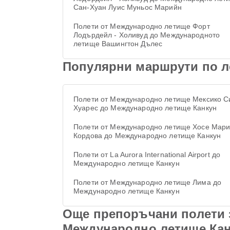
Сан-Хуан Луис Муньос Марийн
Полети от Международно летище Форт
Лодърдейл - Холивуд до Международното
летище Вашингтон Дълес
Популярни маршрути по л
Полети от Международно летище Мексико С
Хуарес до Международно летище Канкун
Полети от Международно летище Хосе Мар
Кордова до Международно летище Канкун
Полети от La Aurora International Airport до
Международно летище Канкун
Полети от Международно летище Лима до
Международно летище Канкун
Още препоръчани полети 
Международно летище Ка