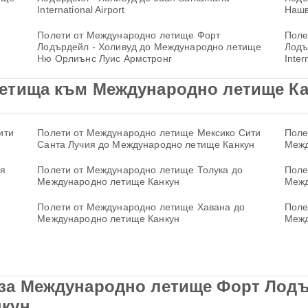
International Airport
Наш
Полети от Международно летище Форт
Поле
Лодърдейл - Холивуд до Международно летище
Лодъ
Ню Орлиънс Луис Армстронг
Inter
етища към Международно летище Ка
ити
Полети от Международно летище Мексико Сити
Поле
Санта Лучия до Международно летище Канкун
Межд
ия
Полети от Международно летище Толука до
Полет
Международно летище Канкун
Межд
Полети от Международно летище Хавана до
Поле
Международно летище Канкун
Межд
за Международно летище Форт Лодъ
нкун