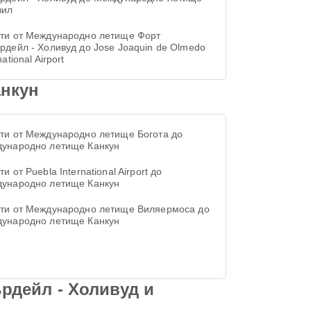
вил
ти от Международно летище Форт
рдейл - Холивуд до Jose Joaquin de Olmedo
national Airport
нкун
ти от Международно летище Богота до
ународно летище Канкун
и от Puebla International Airport до
ународно летище Канкун
ти от Международно летище Виляермоса до
ународно летище Канкун
рдейл - Холивуд и