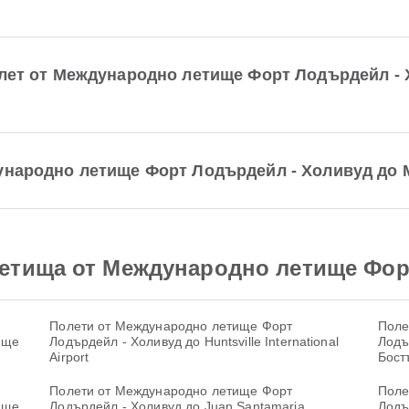
олет от Международно летище Форт Лодърдейл -
дународно летище Форт Лодърдейл - Холивуд до
етища от Международно летище Фор
Полети от Международно летище Форт
Поле
ище
Лодърдейл - Холивуд до Huntsville International
Лодъ
Airport
Бост
Полети от Международно летище Форт
Поле
ище
Лодърдейл - Холивуд до Juan Santamaria
Лодъ