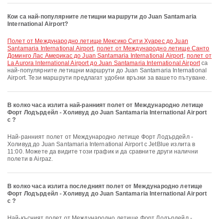
Кои са най-популярните летищни маршрути до Juan Santamaria
International Airport?
полет от Международно летище Мексико Сити Хуарес до Juan
Santamaria International Airport
,
полет от Международно летище Санто
Доминго Лас Америкас до Juan Santamaria International Airport
,
полет от
La Aurora International Airport до Juan Santamaria International Airport
са
най-популярните летищни маршрути до Juan Santamaria International
Airport. Тези маршрути предлагат удобни връзки за вашето пътуване.
В колко часа излита най-ранният полет от Международно летище
Форт Лодърдейл - Холивуд до Juan Santamaria International Airport
с ?
Най-ранният полет от Международно летище Форт Лодърдейл -
Холивуд до Juan Santamaria International Airport с JetBlue излита в
11:00. Можете да видите този график и да сравните други налични
полети в Airpaz.
В колко часа излита последният полет от Международно летище
Форт Лодърдейл - Холивуд до Juan Santamaria International Airport
с ?
Най-късният полет от Международно летище Форт Лодърдейл -