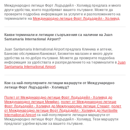
Международно летище Форт Лодърдейл - Холивуд предлага и много
други удобства, които подобряват вашето пътуване. Можете да
проверите подробна информация за услугите и разположението на
терминалите на
Международно летище Форт Лодърдейл - Холивуд
.
Какви терминали и летищни съоръжения са налични на Juan
Santamaria International Airport?
Juan Santamaria International Airport предлага Клиника и аптеки,
Банково обслужване/банкомат, Безмитен магазин и много други
удобства за по-добро пътуване. Можете да проверите подробна
информация за удобствата и разпределението на терминалите в
Juan
Santamaria International Airport
.
Кои са най-популярните летищни маршрути от Международно
летище Форт Лодърдейл - Холивуд?
полет от Международно летище Форт Лодърдейл - Холивуд до
Международно летище Мемфис
,
полет от Международно летище
Форт Лодърдейл - Холивуд до Международно летище Стюарт
,
полет
от Международно летище Форт Лодърдейл - Холивуд до Huntsville
International Airport
са най-популярните летищни маршрути от
Международно летище Форт Лодърдейл - Холивуд. Тези маршрути
предлагат удобни връзки за вашето пътуване.