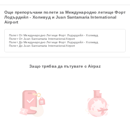
Още препоръчани полети за Международно летище Форт
Лодърдейл - Холивуд и Juan Santamaria International
Airport
Полет От Международно Летище Форт Лодърдейл - Холивуд
Полет От Juan Santamaria International Airport
Полет До Международно Летище Форт Лодърдейл - Холивуд
Полет До Juan Santamaria International Airport
Защо трябва да пътувате с Airpaz