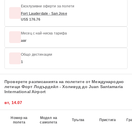
Ексклузивни оферти за полети
Fort Lauderdale - San Jose
US$ 176.76
Месец с най-ниска тарифа
авг
Общо дестинации
1
Проверете разписанията на полетите от Международно
летище Форт Лодърдейл - Холивуд до Juan Santamaria
International Airport
вт, 14.07
Номер на
Модел на
Тръгва
Пристига
Гр
полета
самолета