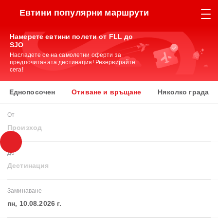
Евтини популярни маршрути
Намерете евтини полети от FLL до
SJO
Насладете се на самолетни оферти за
предпочитаната дестинация! Резервирайте
сега!
Еднопосочен
Отиване и връщане
Няколко града
От
Произход
До
Дестинация
Заминаване
пн, 10.08.2026 г.