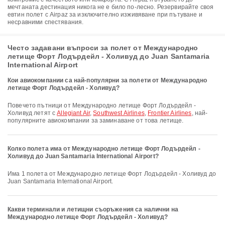
мечтаната дестинация никога не е било по-лесно. Резервирайте своя
евтин полет с Airpaz за изключително изживяване при пътуване и
несравними спестявания.
Често задавани въпроси за полет от Международно
летище Форт Лодърдейл - Холивуд до Juan Santamaria
International Airport
Кои авиокомпании са най-популярни за полети от Международно
летище Форт Лодърдейл - Холивуд?
Повечето пътници от Международно летище Форт Лодърдейл -
Холивуд летят с
Allegiant Air
,
Southwest Airlines
,
Frontier Airlines
, най-
популярните авиокомпании за заминаване от това летище.
Колко полета има от Международно летище Форт Лодърдейл -
Холивуд до Juan Santamaria International Airport?
Има 1 полета от Международно летище Форт Лодърдейл - Холивуд до
Juan Santamaria International Airport.
Какви терминали и летищни съоръжения са налични на
Международно летище Форт Лодърдейл - Холивуд?