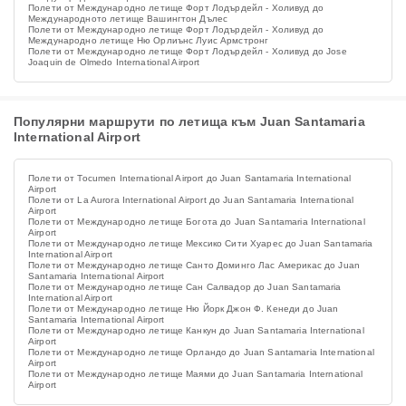
Полети от Международно летище Форт Лодърдейл - Холивуд до
Международното летище Вашингтон Дълес
Полети от Международно летище Форт Лодърдейл - Холивуд до
Международно летище Ню Орлиънс Луис Армстронг
Полети от Международно летище Форт Лодърдейл - Холивуд до Jose
Joaquin de Olmedo International Airport
Популярни маршрути по летища към Juan Santamaria
International Airport
Полети от Tocumen International Airport до Juan Santamaria International
Airport
Полети от La Aurora International Airport до Juan Santamaria International
Airport
Полети от Международно летище Богота до Juan Santamaria International
Airport
Полети от Международно летище Мексико Сити Хуарес до Juan Santamaria
International Airport
Полети от Международно летище Санто Доминго Лас Америкас до Juan
Santamaria International Airport
Полети от Международно летище Сан Салвадор до Juan Santamaria
International Airport
Полети от Международно летище Ню Йорк Джон Ф. Кенеди до Juan
Santamaria International Airport
Полети от Международно летище Канкун до Juan Santamaria International
Airport
Полети от Международно летище Орландо до Juan Santamaria International
Airport
Полети от Международно летище Маями до Juan Santamaria International
Airport