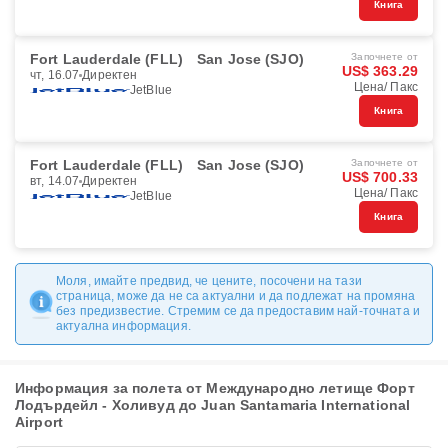
Книга
Fort Lauderdale (FLL)
San Jose (SJO)
Започнете от
US$ 363.29
чт, 16.07
Директен
Цена/ Пакс
JetBlue
Книга
Fort Lauderdale (FLL)
San Jose (SJO)
Започнете от
US$ 700.33
вт, 14.07
Директен
Цена/ Пакс
JetBlue
Книга
Моля, имайте предвид, че цените, посочени на тази
страница, може да не са актуални и да подлежат на промяна
без предизвестие. Стремим се да предоставим най-точната и
актуална информация.
Информация за полета от Международно летище Форт
Лодърдейл - Холивуд до Juan Santamaria International
Airport