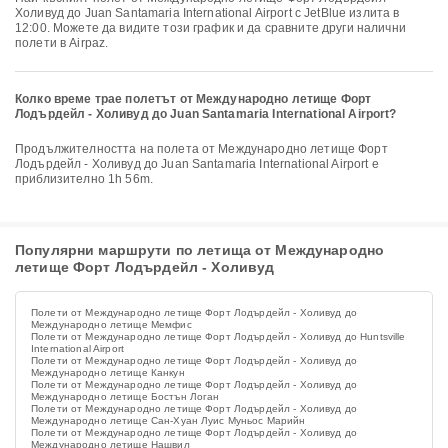
Холивуд до Juan Santamaria International Airport с JetBlue излита в
12:00. Можете да видите този график и да сравните други налични
полети в Airpaz.
Колко време трае полетът от Международно летище Форт
Лодърдейл - Холивуд до Juan Santamaria International Airport?
Продължителността на полета от Международно летище Форт
Лодърдейл - Холивуд до Juan Santamaria International Airport е
приблизително 1h 56m.
Популярни маршрути по летища от Международно
летище Форт Лодърдейл - Холивуд
Полети от Международно летище Форт Лодърдейл - Холивуд до
Международно летище Мемфис
Полети от Международно летище Форт Лодърдейл - Холивуд до Huntsville
International Airport
Полети от Международно летище Форт Лодърдейл - Холивуд до
Международно летище Канкун
Полети от Международно летище Форт Лодърдейл - Холивуд до
Международно летище Бостън Логан
Полети от Международно летище Форт Лодърдейл - Холивуд до
Международно летище Сан-Хуан Луис Муньос Марийн
Полети от Международно летище Форт Лодърдейл - Холивуд до
Международно летище Нашвил